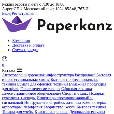
Режим работы
пн-пт с 7:30 до 18:00
Адрес
СПб, Московский пр-т, 183-185Ак8, 767-Н
Вход
Регистрация
Компания
Доставка и оплата
Схема проезда
0
Каталог
Автотовары и дорожная инфраструктура
Распродажа
Бытовая
и профессиональная химия
Бытовая профессиональная
техника
Бумага для офисной техники
Бумажная продукция
для офиса
Гигиенические товары
Офисная техника
Демонстрационное оборудование
Спорт и отдых
Подарки,
сувениры, награды
Инвентарь противопожарный и
сигнальный
Инструменты
Стройка, дача, сад
Компьютеры,
аксессуары, периферия
Творчество, хобби
Бытовая техника
Товары для учебы
Красота и здоровье
Деловые аксессуары