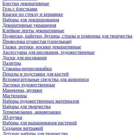
Блестки декоративные
Гель с блестками
Краски по стеклу и керамике
Наборы для декорирования
Декоративные украшения
Клейкие ленты декоративные
Подвески, пайетки, бусины, стразы и помпоны для творчества
Проволока пушистая (синельная)
Глазки, ротики, носики декоративные
Аксессуары для рисования, художественные
Доски для рисования
Палитры
Стаканы-непроливайки
Пеналы и подставки для кистей
Вспомогательные средства для живописи
Ластики художественные
Манекены, муляжи
Мастихины
Наборы художественных материалов
Наборы для творчества
Термомозаики, аквамозаики
3D-ручки
Наборы для выращивания растений
Создание витражей
Детские наборы для творчества