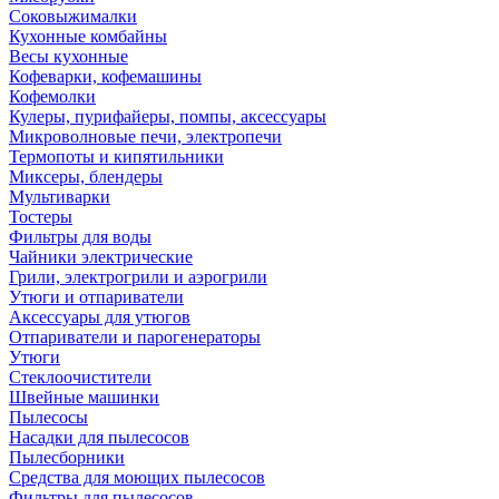
Соковыжималки
Кухонные комбайны
Весы кухонные
Кофеварки, кофемашины
Кофемолки
Кулеры, пурифайеры, помпы, аксессуары
Микроволновые печи, электропечи
Термопоты и кипятильники
Миксеры, блендеры
Мультиварки
Тостеры
Фильтры для воды
Чайники электрические
Грили, электрогрили и аэрогрили
Утюги и отпариватели
Аксессуары для утюгов
Отпариватели и парогенераторы
Утюги
Стеклоочистители
Швейные машинки
Пылесосы
Насадки для пылесосов
Пылесборники
Средства для моющих пылесосов
Фильтры для пылесосов