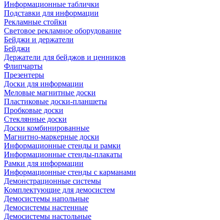
Информационные таблички
Подставки для информации
Рекламные стойки
Световое рекламное оборудование
Бейджи и держатели
Бейджи
Держатели для бейджов и ценников
Флипчарты
Презентеры
Доски для информации
Меловые магнитные доски
Пластиковые доски-планшеты
Пробковые доски
Стеклянные доски
Доски комбинированные
Магнитно-маркерные доски
Информационные стенды и рамки
Информационные стенды-плакаты
Рамки для информации
Информационные стенды с карманами
Демонстрационные системы
Комплектующие для демосистем
Демосистемы напольные
Демосистемы настенные
Демосистемы настольные