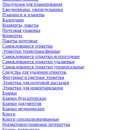
Продукция для планирования
Ежедневники, еженедельники
Планинги и планеры
Календари
Конверты, пакеты
Почтовая упаковка
Конверты
Пакеты почтовые
Самоклеящиеся этикетки
Этикетки термотрансферные
Самоклеящиеся этикетки всепогодные
Самоклеящиеся этикетки удаляемые
Самоклеящиеся этикетки универсальные
Средства для удаления этикеток
Фигурные и цветные этикетки
Этикетки для почтовой рассылки
Этикетки для инвентаризации
Бланки
Бланки бухгалтерские
Бланки документов
Бланки медицинские
Книги
Книги специализированные
Нормативно-правовая литература
Бизнес-литература