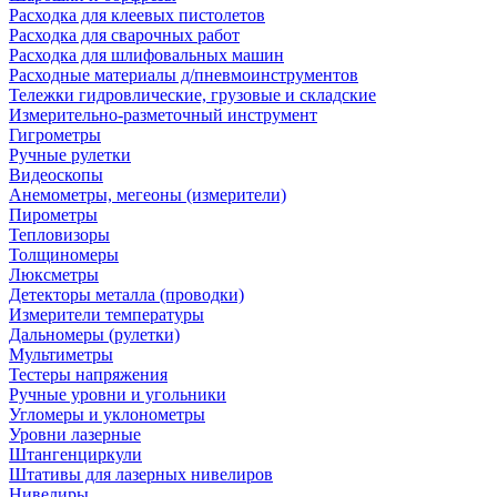
Расходка для клеевых пистолетов
Расходка для сварочных работ
Расходка для шлифовальных машин
Расходные материалы д/пневмоинструментов
Тележки гидровлические, грузовые и складские
Измерительно-разметочный инструмент
Гигрометры
Ручные рулетки
Видеоскопы
Анемометры, мегеоны (измерители)
Пирометры
Тепловизоры
Толщиномеры
Люксметры
Детекторы металла (проводки)
Измерители температуры
Дальномеры (рулетки)
Мультиметры
Тестеры напряжения
Ручные уровни и угольники
Угломеры и уклонометры
Уровни лазерные
Штангенциркули
Штативы для лазерных нивелиров
Нивелиры