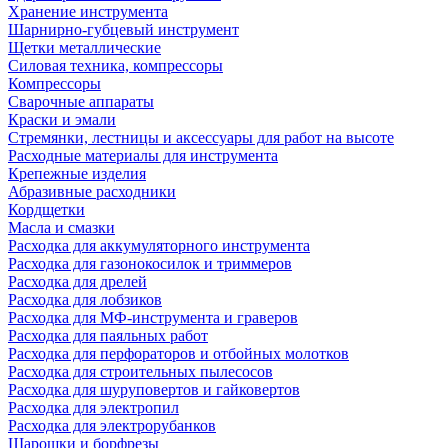
Хранение инструмента
Шарнирно-губцевый инструмент
Щетки металлические
Силовая техника, компрессоры
Компрессоры
Сварочные аппараты
Краски и эмали
Стремянки, лестницы и аксессуары для работ на высоте
Расходные материалы для инструмента
Крепежные изделия
Абразивные расходники
Кордщетки
Масла и смазки
Расходка для аккумуляторного инструмента
Расходка для газонокосилок и триммеров
Расходка для дрелей
Расходка для лобзиков
Расходка для МФ-инструмента и граверов
Расходка для паяльных работ
Расходка для перфораторов и отбойных молотков
Расходка для строительных пылесоcов
Расходка для шуруповертов и гайковертов
Расходка для электропил
Расходка для электрорубанков
Шарошки и борфрезы