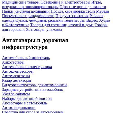
Медицинские товары
Освещение и электротовары
Игры,
игрушки и развивающие товары
Офисные принадлежности
Папки, системы архивации
Посуда, сервировка стола
Мебель
Письменные принадлежности
Продукты питания
Рабочая
одежда
Сумки, чемоданы, рюкзаки
Телевизоры, Видео, Аудио
и Фото техника
Товары для гостиниц, отелей и дома
Товары
для торговли
Хозтовары, упаковка
Автотовары и дорожная
инфраструктура
Автомобильный инвентарь
Алкотестеры
Автомобильная электроника
Автокомпрессоры
Автомагнитолы
Радар-детекторы
Видеорегистраторы для автомобилей
Зарядные устройства в автомобиль
Уход за салоном
Наборы для автомобилистов
Аксессуары в автомобиль
Автохолодильники
Средства для ухода за автомобилем