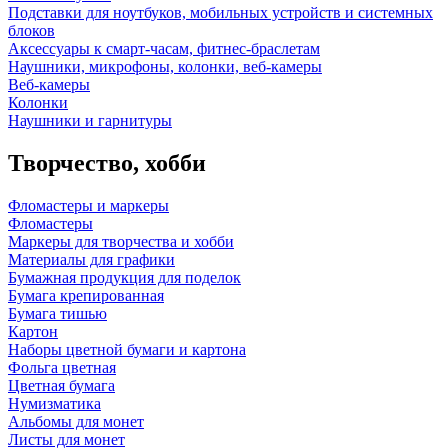
Подставки для ноутбуков, мобильных устройств и системных
блоков
Аксессуары к смарт-часам, фитнес-браслетам
Наушники, микрофоны, колонки, веб-камеры
Веб-камеры
Колонки
Наушники и гарнитуры
Творчество, хобби
Фломастеры и маркеры
Фломастеры
Маркеры для творчества и хобби
Материалы для графики
Бумажная продукция для поделок
Бумага крепированная
Бумага тишью
Картон
Наборы цветной бумаги и картона
Фольга цветная
Цветная бумага
Нумизматика
Альбомы для монет
Листы для монет