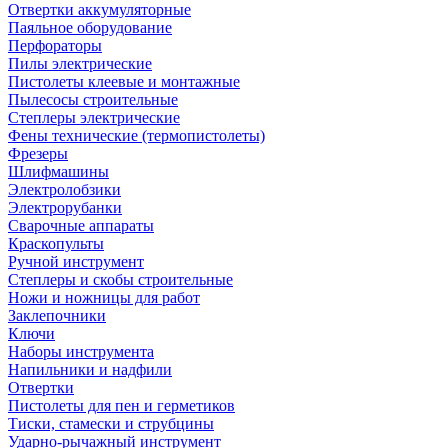
Отвертки аккумуляторные
Паяльное оборудование
Перфораторы
Пилы электрические
Пистолеты клеевые и монтажные
Пылесосы строительные
Степлеры электрические
Фены технические (термопистолеты)
Фрезеры
Шлифмашины
Электролобзики
Электрорубанки
Сварочные аппараты
Краскопульты
Ручной инструмент
Степлеры и скобы строительные
Ножи и ножницы для работ
Заклепочники
Ключи
Наборы инструмента
Напильники и надфили
Отвертки
Пистолеты для пен и герметиков
Тиски, стамески и струбцины
Ударно-рычажный инструмент