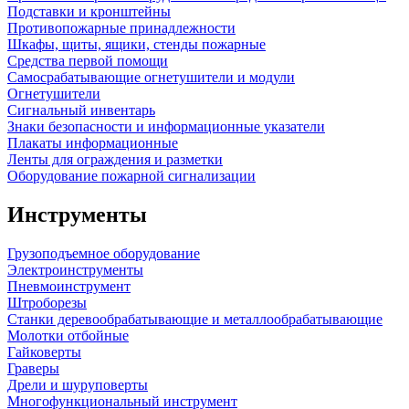
Подставки и кронштейны
Противопожарные принадлежности
Шкафы, щиты, ящики, стенды пожарные
Средства первой помощи
Самосрабатывающие огнетушители и модули
Огнетушители
Сигнальный инвентарь
Знаки безопасности и информационные указатели
Плакаты информационные
Ленты для ограждения и разметки
Оборудование пожарной сигнализации
Инструменты
Грузоподъемное оборудование
Электроинструменты
Пневмоинструмент
Штроборезы
Станки деревообрабатывающие и металлообрабатывающие
Молотки отбойные
Гайковерты
Граверы
Дрели и шуруповерты
Многофункциональный инструмент