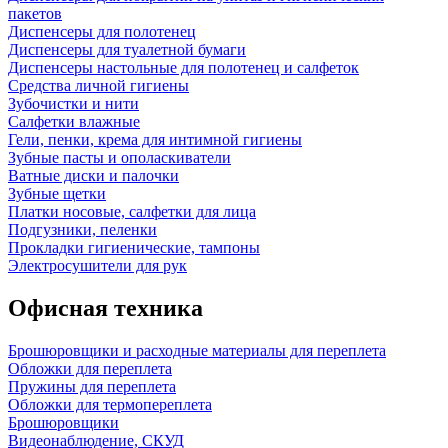
пакетов
Диспенсеры для полотенец
Диспенсеры для туалетной бумаги
Диспенсеры настольные для полотенец и салфеток
Средства личной гигиены
Зубочистки и нити
Салфетки влажные
Гели, пенки, крема для интимной гигиены
Зубные пасты и ополаскиватели
Ватные диски и палочки
Зубные щетки
Платки носовые, салфетки для лица
Подгузники, пеленки
Прокладки гигиенические, тампоны
Электросушители для рук
Офисная техника
Брошюровщики и расходные материалы для переплета
Обложки для переплета
Пружины для переплета
Обложки для термопереплета
Брошюровщики
Видеонаблюдение, СКУД