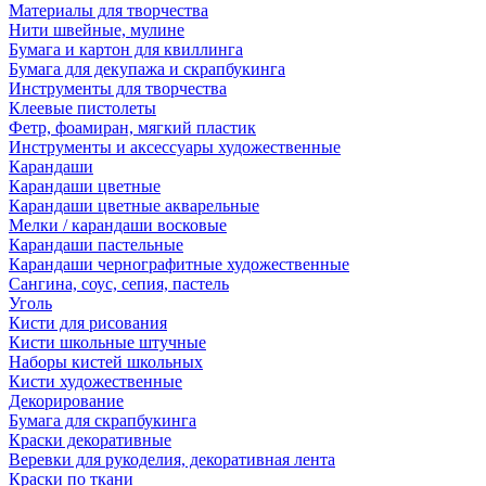
Материалы для творчества
Нити швейные, мулине
Бумага и картон для квиллинга
Бумага для декупажа и скрапбукинга
Инструменты для творчества
Клеевые пистолеты
Фетр, фоамиран, мягкий пластик
Инструменты и аксессуары художественные
Карандаши
Карандаши цветные
Карандаши цветные акварельные
Мелки / карандаши восковые
Карандаши пастельные
Карандаши чернографитные художественные
Сангина, соус, сепия, пастель
Уголь
Кисти для рисования
Кисти школьные штучные
Наборы кистей школьных
Кисти художественные
Декорирование
Бумага для скрапбукинга
Краски декоративные
Веревки для рукоделия, декоративная лента
Краски по ткани