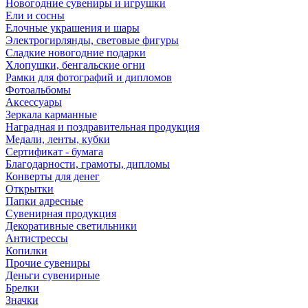
Новогодние сувениры и игрушки
Ели и сосны
Елочные украшения и шары
Электрогирлянды, световые фигуры
Сладкие новогодние подарки
Хлопушки, бенгальские огни
Рамки для фотографий и дипломов
Фотоальбомы
Аксессуары
Зеркала карманные
Наградная и поздравительная продукция
Медали, ленты, кубки
Сертификат - бумага
Благодарности, грамоты, дипломы
Конверты для денег
Открытки
Папки адресные
Сувенирная продукция
Декоративные светильники
Антистрессы
Копилки
Прочие сувениры
Деньги сувенирные
Брелки
Значки