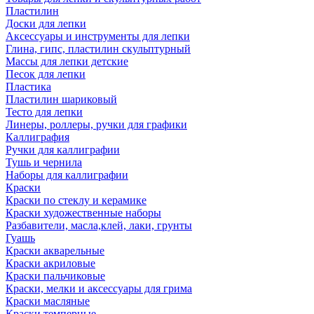
Пластилин
Доски для лепки
Аксессуары и инструменты для лепки
Глина, гипс, пластилин скульптурный
Массы для лепки детские
Песок для лепки
Пластика
Пластилин шариковый
Тесто для лепки
Линеры, роллеры, ручки для графики
Каллиграфия
Ручки для каллиграфии
Тушь и чернила
Наборы для каллиграфии
Краски
Краски по стеклу и керамике
Краски художественные наборы
Разбавители, масла,клей, лаки, грунты
Гуашь
Краски акварельные
Краски акриловые
Краски пальчиковые
Краски, мелки и аксессуары для грима
Краски масляные
Краски темперные