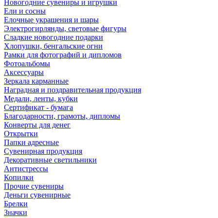
Новогодние сувениры и игрушки
Ели и сосны
Елочные украшения и шары
Электрогирлянды, световые фигуры
Сладкие новогодние подарки
Хлопушки, бенгальские огни
Рамки для фотографий и дипломов
Фотоальбомы
Аксессуары
Зеркала карманные
Наградная и поздравительная продукция
Медали, ленты, кубки
Сертификат - бумага
Благодарности, грамоты, дипломы
Конверты для денег
Открытки
Папки адресные
Сувенирная продукция
Декоративные светильники
Антистрессы
Копилки
Прочие сувениры
Деньги сувенирные
Брелки
Значки