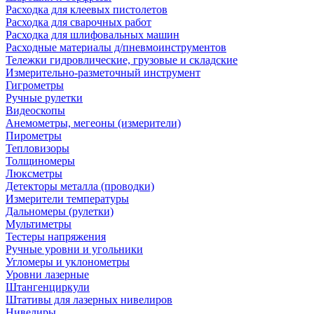
Расходка для клеевых пистолетов
Расходка для сварочных работ
Расходка для шлифовальных машин
Расходные материалы д/пневмоинструментов
Тележки гидровлические, грузовые и складские
Измерительно-разметочный инструмент
Гигрометры
Ручные рулетки
Видеоскопы
Анемометры, мегеоны (измерители)
Пирометры
Тепловизоры
Толщиномеры
Люксметры
Детекторы металла (проводки)
Измерители температуры
Дальномеры (рулетки)
Мультиметры
Тестеры напряжения
Ручные уровни и угольники
Угломеры и уклонометры
Уровни лазерные
Штангенциркули
Штативы для лазерных нивелиров
Нивелиры