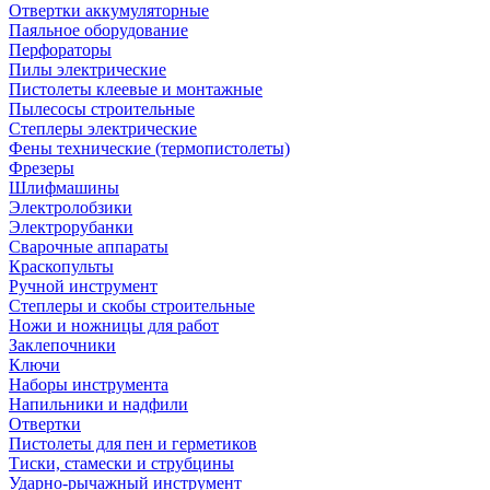
Отвертки аккумуляторные
Паяльное оборудование
Перфораторы
Пилы электрические
Пистолеты клеевые и монтажные
Пылесосы строительные
Степлеры электрические
Фены технические (термопистолеты)
Фрезеры
Шлифмашины
Электролобзики
Электрорубанки
Сварочные аппараты
Краскопульты
Ручной инструмент
Степлеры и скобы строительные
Ножи и ножницы для работ
Заклепочники
Ключи
Наборы инструмента
Напильники и надфили
Отвертки
Пистолеты для пен и герметиков
Тиски, стамески и струбцины
Ударно-рычажный инструмент