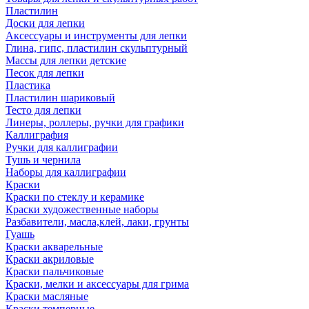
Пластилин
Доски для лепки
Аксессуары и инструменты для лепки
Глина, гипс, пластилин скульптурный
Массы для лепки детские
Песок для лепки
Пластика
Пластилин шариковый
Тесто для лепки
Линеры, роллеры, ручки для графики
Каллиграфия
Ручки для каллиграфии
Тушь и чернила
Наборы для каллиграфии
Краски
Краски по стеклу и керамике
Краски художественные наборы
Разбавители, масла,клей, лаки, грунты
Гуашь
Краски акварельные
Краски акриловые
Краски пальчиковые
Краски, мелки и аксессуары для грима
Краски масляные
Краски темперные