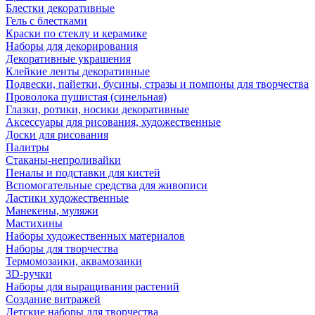
Блестки декоративные
Гель с блестками
Краски по стеклу и керамике
Наборы для декорирования
Декоративные украшения
Клейкие ленты декоративные
Подвески, пайетки, бусины, стразы и помпоны для творчества
Проволока пушистая (синельная)
Глазки, ротики, носики декоративные
Аксессуары для рисования, художественные
Доски для рисования
Палитры
Стаканы-непроливайки
Пеналы и подставки для кистей
Вспомогательные средства для живописи
Ластики художественные
Манекены, муляжи
Мастихины
Наборы художественных материалов
Наборы для творчества
Термомозаики, аквамозаики
3D-ручки
Наборы для выращивания растений
Создание витражей
Детские наборы для творчества