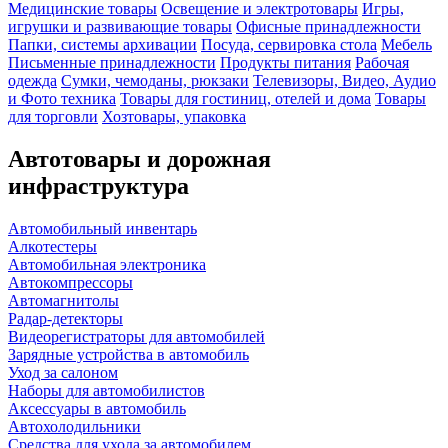
Медицинские товары
Освещение и электротовары
Игры,
игрушки и развивающие товары
Офисные принадлежности
Папки, системы архивации
Посуда, сервировка стола
Мебель
Письменные принадлежности
Продукты питания
Рабочая
одежда
Сумки, чемоданы, рюкзаки
Телевизоры, Видео, Аудио
и Фото техника
Товары для гостиниц, отелей и дома
Товары
для торговли
Хозтовары, упаковка
Автотовары и дорожная
инфраструктура
Автомобильный инвентарь
Алкотестеры
Автомобильная электроника
Автокомпрессоры
Автомагнитолы
Радар-детекторы
Видеорегистраторы для автомобилей
Зарядные устройства в автомобиль
Уход за салоном
Наборы для автомобилистов
Аксессуары в автомобиль
Автохолодильники
Средства для ухода за автомобилем