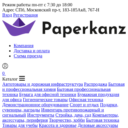
Режим работы
пн-пт с 7:30 до 18:00
Адрес
СПб, Московский пр-т, 183-185Ак8, 767-Н
Вход
Регистрация
Компания
Доставка и оплата
Схема проезда
0
Каталог
Автотовары и дорожная инфраструктура
Распродажа
Бытовая
и профессиональная химия
Бытовая профессиональная
техника
Бумага для офисной техники
Бумажная продукция
для офиса
Гигиенические товары
Офисная техника
Демонстрационное оборудование
Спорт и отдых
Подарки,
сувениры, награды
Инвентарь противопожарный и
сигнальный
Инструменты
Стройка, дача, сад
Компьютеры,
аксессуары, периферия
Творчество, хобби
Бытовая техника
Товары для учебы
Красота и здоровье
Деловые аксессуары