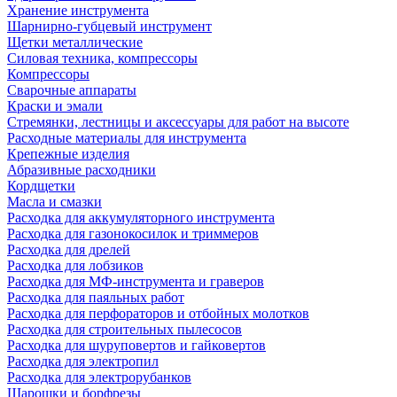
Хранение инструмента
Шарнирно-губцевый инструмент
Щетки металлические
Силовая техника, компрессоры
Компрессоры
Сварочные аппараты
Краски и эмали
Стремянки, лестницы и аксессуары для работ на высоте
Расходные материалы для инструмента
Крепежные изделия
Абразивные расходники
Кордщетки
Масла и смазки
Расходка для аккумуляторного инструмента
Расходка для газонокосилок и триммеров
Расходка для дрелей
Расходка для лобзиков
Расходка для МФ-инструмента и граверов
Расходка для паяльных работ
Расходка для перфораторов и отбойных молотков
Расходка для строительных пылесоcов
Расходка для шуруповертов и гайковертов
Расходка для электропил
Расходка для электрорубанков
Шарошки и борфрезы