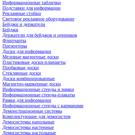
Информационные таблички
Подставки для информации
Рекламные стойки
Световое рекламное оборудование
Бейджи и держатели
Бейджи
Держатели для бейджов и ценников
Флипчарты
Презентеры
Доски для информации
Меловые магнитные доски
Пластиковые доски-планшеты
Пробковые доски
Стеклянные доски
Доски комбинированные
Магнитно-маркерные доски
Информационные стенды и рамки
Информационные стенды-плакаты
Рамки для информации
Информационные стенды с карманами
Демонстрационные системы
Комплектующие для демосистем
Демосистемы напольные
Демосистемы настенные
Демосистемы настольные