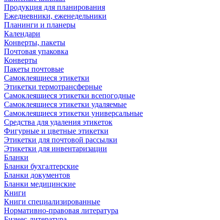
Продукция для планирования
Ежедневники, еженедельники
Планинги и планеры
Календари
Конверты, пакеты
Почтовая упаковка
Конверты
Пакеты почтовые
Самоклеящиеся этикетки
Этикетки термотрансферные
Самоклеящиеся этикетки всепогодные
Самоклеящиеся этикетки удаляемые
Самоклеящиеся этикетки универсальные
Средства для удаления этикеток
Фигурные и цветные этикетки
Этикетки для почтовой рассылки
Этикетки для инвентаризации
Бланки
Бланки бухгалтерские
Бланки документов
Бланки медицинские
Книги
Книги специализированные
Нормативно-правовая литература
Бизнес-литература