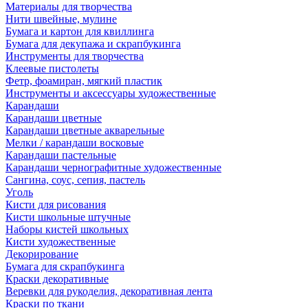
Материалы для творчества
Нити швейные, мулине
Бумага и картон для квиллинга
Бумага для декупажа и скрапбукинга
Инструменты для творчества
Клеевые пистолеты
Фетр, фоамиран, мягкий пластик
Инструменты и аксессуары художественные
Карандаши
Карандаши цветные
Карандаши цветные акварельные
Мелки / карандаши восковые
Карандаши пастельные
Карандаши чернографитные художественные
Сангина, соус, сепия, пастель
Уголь
Кисти для рисования
Кисти школьные штучные
Наборы кистей школьных
Кисти художественные
Декорирование
Бумага для скрапбукинга
Краски декоративные
Веревки для рукоделия, декоративная лента
Краски по ткани