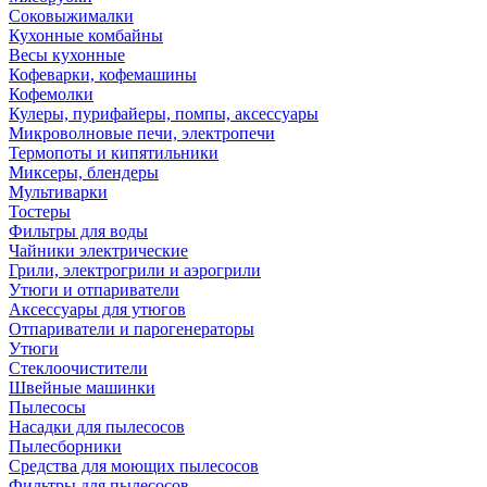
Соковыжималки
Кухонные комбайны
Весы кухонные
Кофеварки, кофемашины
Кофемолки
Кулеры, пурифайеры, помпы, аксессуары
Микроволновые печи, электропечи
Термопоты и кипятильники
Миксеры, блендеры
Мультиварки
Тостеры
Фильтры для воды
Чайники электрические
Грили, электрогрили и аэрогрили
Утюги и отпариватели
Аксессуары для утюгов
Отпариватели и парогенераторы
Утюги
Стеклоочистители
Швейные машинки
Пылесосы
Насадки для пылесосов
Пылесборники
Средства для моющих пылесосов
Фильтры для пылесосов