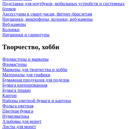
Подставки для ноутбуков, мобильных устройств и системных
блоков
Аксессуары к смарт-часам, фитнес-браслетам
Наушники, микрофоны, колонки, веб-камеры
Веб-камеры
Колонки
Наушники и гарнитуры
Творчество, хобби
Фломастеры и маркеры
Фломастеры
Маркеры для творчества и хобби
Материалы для графики
Бумажная продукция для поделок
Бумага крепированная
Бумага тишью
Картон
Наборы цветной бумаги и картона
Фольга цветная
Цветная бумага
Нумизматика
Альбомы для монет
Листы для монет