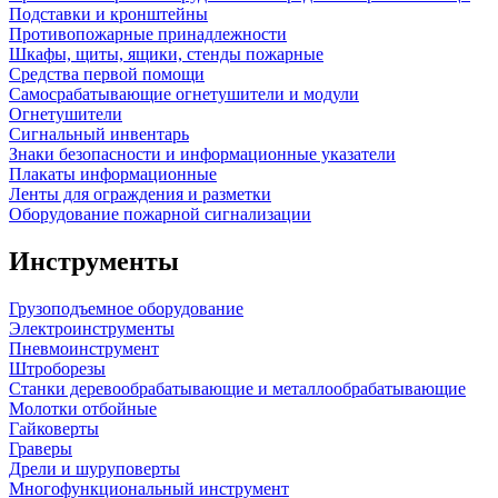
Подставки и кронштейны
Противопожарные принадлежности
Шкафы, щиты, ящики, стенды пожарные
Средства первой помощи
Самосрабатывающие огнетушители и модули
Огнетушители
Сигнальный инвентарь
Знаки безопасности и информационные указатели
Плакаты информационные
Ленты для ограждения и разметки
Оборудование пожарной сигнализации
Инструменты
Грузоподъемное оборудование
Электроинструменты
Пневмоинструмент
Штроборезы
Станки деревообрабатывающие и металлообрабатывающие
Молотки отбойные
Гайковерты
Граверы
Дрели и шуруповерты
Многофункциональный инструмент