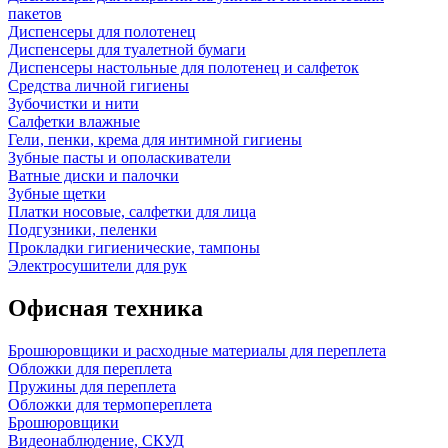
пакетов
Диспенсеры для полотенец
Диспенсеры для туалетной бумаги
Диспенсеры настольные для полотенец и салфеток
Средства личной гигиены
Зубочистки и нити
Салфетки влажные
Гели, пенки, крема для интимной гигиены
Зубные пасты и ополаскиватели
Ватные диски и палочки
Зубные щетки
Платки носовые, салфетки для лица
Подгузники, пеленки
Прокладки гигиенические, тампоны
Электросушители для рук
Офисная техника
Брошюровщики и расходные материалы для переплета
Обложки для переплета
Пружины для переплета
Обложки для термопереплета
Брошюровщики
Видеонаблюдение, СКУД