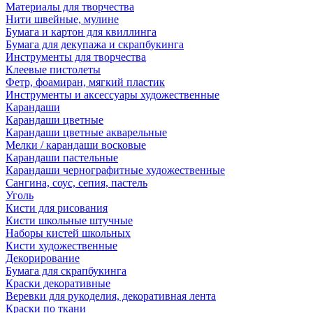
Материалы для творчества
Нити швейные, мулине
Бумага и картон для квиллинга
Бумага для декупажа и скрапбукинга
Инструменты для творчества
Клеевые пистолеты
Фетр, фоамиран, мягкий пластик
Инструменты и аксессуары художественные
Карандаши
Карандаши цветные
Карандаши цветные акварельные
Мелки / карандаши восковые
Карандаши пастельные
Карандаши чернографитные художественные
Сангина, соус, сепия, пастель
Уголь
Кисти для рисования
Кисти школьные штучные
Наборы кистей школьных
Кисти художественные
Декорирование
Бумага для скрапбукинга
Краски декоративные
Веревки для рукоделия, декоративная лента
Краски по ткани