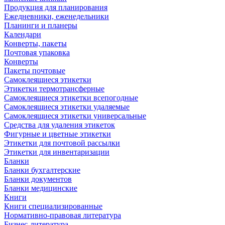
Продукция для планирования
Ежедневники, еженедельники
Планинги и планеры
Календари
Конверты, пакеты
Почтовая упаковка
Конверты
Пакеты почтовые
Самоклеящиеся этикетки
Этикетки термотрансферные
Самоклеящиеся этикетки всепогодные
Самоклеящиеся этикетки удаляемые
Самоклеящиеся этикетки универсальные
Средства для удаления этикеток
Фигурные и цветные этикетки
Этикетки для почтовой рассылки
Этикетки для инвентаризации
Бланки
Бланки бухгалтерские
Бланки документов
Бланки медицинские
Книги
Книги специализированные
Нормативно-правовая литература
Бизнес-литература