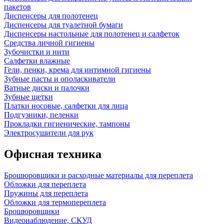
пакетов
Диспенсеры для полотенец
Диспенсеры для туалетной бумаги
Диспенсеры настольные для полотенец и салфеток
Средства личной гигиены
Зубочистки и нити
Салфетки влажные
Гели, пенки, крема для интимной гигиены
Зубные пасты и ополаскиватели
Ватные диски и палочки
Зубные щетки
Платки носовые, салфетки для лица
Подгузники, пеленки
Прокладки гигиенические, тампоны
Электросушители для рук
Офисная техника
Брошюровщики и расходные материалы для переплета
Обложки для переплета
Пружины для переплета
Обложки для термопереплета
Брошюровщики
Видеонаблюдение, СКУД