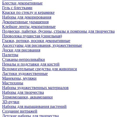
Блестки декоративные
Гель с блестками
Краски по стеклу и керамике
Наборы для декорирования
Декоративные украшения
Клейкие ленты декоративные
Подвески, пайетки, бусины, стразы и помпоны для творчества
Проволока пушистая (синельная)
Глазки, ротики, носики декоративные
Аксессуары для рисования, художественные
Доски для рисования
Палитры
Стаканы-непроливайки
Пеналы и подставки для кистей
Вспомогательные средства для живописи
Ластики художественные
Манекены, муляжи
Мастихины
Наборы художественных материалов
Наборы для творчества
Термомозаики, аквамозаики
3D-ручки
Наборы для выращивания растений
Создание витражей
Детские наборы для творчества