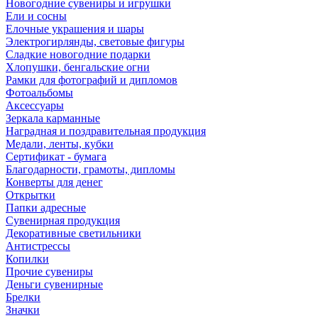
Новогодние сувениры и игрушки
Ели и сосны
Елочные украшения и шары
Электрогирлянды, световые фигуры
Сладкие новогодние подарки
Хлопушки, бенгальские огни
Рамки для фотографий и дипломов
Фотоальбомы
Аксессуары
Зеркала карманные
Наградная и поздравительная продукция
Медали, ленты, кубки
Сертификат - бумага
Благодарности, грамоты, дипломы
Конверты для денег
Открытки
Папки адресные
Сувенирная продукция
Декоративные светильники
Антистрессы
Копилки
Прочие сувениры
Деньги сувенирные
Брелки
Значки