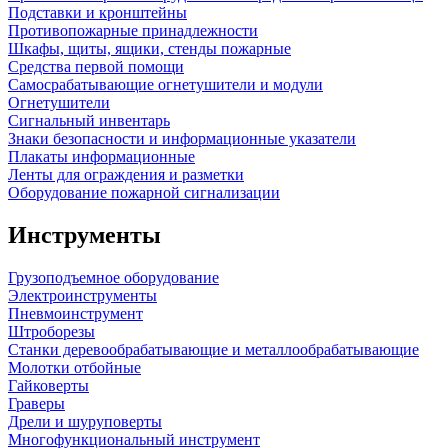
Подставки и кронштейны
Противопожарные принадлежности
Шкафы, щиты, ящики, стенды пожарные
Средства первой помощи
Самосрабатывающие огнетушители и модули
Огнетушители
Сигнальный инвентарь
Знаки безопасности и информационные указатели
Плакаты информационные
Ленты для ограждения и разметки
Оборудование пожарной сигнализации
Инструменты
Грузоподъемное оборудование
Электроинструменты
Пневмоинструмент
Штроборезы
Станки деревообрабатывающие и металлообрабатывающие
Молотки отбойные
Гайковерты
Граверы
Дрели и шуруповерты
Многофункциональный инструмент