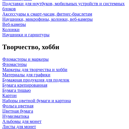
Подставки для ноутбуков, мобильных устройств и системных
блоков
Аксессуары к смарт-часам, фитнес-браслетам
Наушники, микрофоны, колонки, веб-камеры
Веб-камеры
Колонки
Наушники и гарнитуры
Творчество, хобби
Фломастеры и маркеры
Фломастеры
Маркеры для творчества и хобби
Материалы для графики
Бумажная продукция для поделок
Бумага крепированная
Бумага тишью
Картон
Наборы цветной бумаги и картона
Фольга цветная
Цветная бумага
Нумизматика
Альбомы для монет
Листы для монет