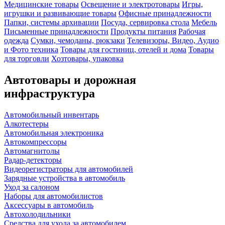
Медицинские товары
Освещение и электротовары
Игры,
игрушки и развивающие товары
Офисные принадлежности
Папки, системы архивации
Посуда, сервировка стола
Мебель
Письменные принадлежности
Продукты питания
Рабочая
одежда
Сумки, чемоданы, рюкзаки
Телевизоры, Видео, Аудио
и Фото техника
Товары для гостиниц, отелей и дома
Товары
для торговли
Хозтовары, упаковка
Автотовары и дорожная
инфраструктура
Автомобильный инвентарь
Алкотестеры
Автомобильная электроника
Автокомпрессоры
Автомагнитолы
Радар-детекторы
Видеорегистраторы для автомобилей
Зарядные устройства в автомобиль
Уход за салоном
Наборы для автомобилистов
Аксессуары в автомобиль
Автохолодильники
Средства для ухода за автомобилем