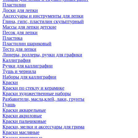
Пластилин
Доски для лепки
Аксессуары и инструменты для лепки
Глина, гипс, пластилин скульптурный
Массы для лепки детские
Песок для лепки
Пластика
Пластилин шариковый
Тесто для лепки
Линеры, роллеры, ручки для графики
Каллиграфия
Ручки для каллиграфии
Тушь и чернила
Наборы для каллиграфии
Краски
Краски по стеклу и керамике
Краски художественные наборы
Разбавители, масла,клей, лаки, грунты
Гуашь
Краски акварельные
Краски акриловые
Краски пальчиковые
Краски, мелки и аксессуары для грима
Краски масляные
Краски темперные