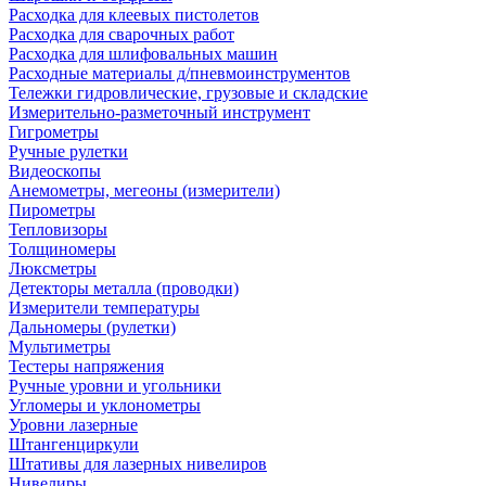
Расходка для клеевых пистолетов
Расходка для сварочных работ
Расходка для шлифовальных машин
Расходные материалы д/пневмоинструментов
Тележки гидровлические, грузовые и складские
Измерительно-разметочный инструмент
Гигрометры
Ручные рулетки
Видеоскопы
Анемометры, мегеоны (измерители)
Пирометры
Тепловизоры
Толщиномеры
Люксметры
Детекторы металла (проводки)
Измерители температуры
Дальномеры (рулетки)
Мультиметры
Тестеры напряжения
Ручные уровни и угольники
Угломеры и уклонометры
Уровни лазерные
Штангенциркули
Штативы для лазерных нивелиров
Нивелиры