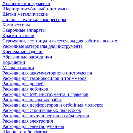
Хранение инструмента
Шарнирно-губцевый инструмент
Щетки металлические
Силовая техника, компрессоры
Компрессоры
Сварочные аппараты
Краски и эмали
Стремянки, лестницы и аксессуары для работ на высоте
Расходные материалы для инструмента
Крепежные изделия
Абразивные расходники
Кордщетки
Масла и смазки
Расходка для аккумуляторного инструмента
Расходка для газонокосилок и триммеров
Расходка для дрелей
Расходка для лобзиков
Расходка для МФ-инструмента и граверов
Расходка для паяльных работ
Расходка для перфораторов и отбойных молотков
Расходка для строительных пылесоcов
Расходка для шуруповертов и гайковертов
Расходка для электропил
Расходка для электрорубанков
Шарошки и борфрезы