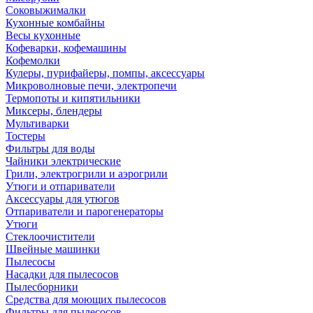
Соковыжималки
Кухонные комбайны
Весы кухонные
Кофеварки, кофемашины
Кофемолки
Кулеры, пурифайеры, помпы, аксессуары
Микроволновые печи, электропечи
Термопоты и кипятильники
Миксеры, блендеры
Мультиварки
Тостеры
Фильтры для воды
Чайники электрические
Грили, электрогрили и аэрогрили
Утюги и отпариватели
Аксессуары для утюгов
Отпариватели и парогенераторы
Утюги
Стеклоочистители
Швейные машинки
Пылесосы
Насадки для пылесосов
Пылесборники
Средства для моющих пылесосов
Фильтры для пылесосов