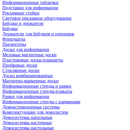
Информационные таблички
Подставки для информации
Рекламные стойки
Световое рекламное оборудование
Бейджи и держатели
Бейджи
Держатели для бейджов и ценников
Флипчарты
Презентеры
Доски для информации
Меловые магнитные доски
Пластиковые доски-планшеты
Пробковые доски
Стеклянные доски
Доски комбинированные
Магнитно-маркерные доски
Информационные стенды и рамки
Информационные стенды-плакаты
Рамки для информации
Информационные стенды с карманами
Демонстрационные системы
Комплектующие для демосистем
Демосистемы напольные
Демосистемы настенные
Демосистемы настольные