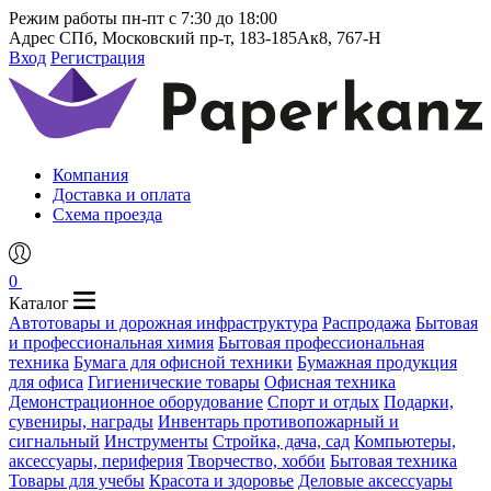
Режим работы
пн-пт с 7:30 до 18:00
Адрес
СПб, Московский пр-т, 183-185Ак8, 767-Н
Вход
Регистрация
Компания
Доставка и оплата
Схема проезда
0
Каталог
Автотовары и дорожная инфраструктура
Распродажа
Бытовая
и профессиональная химия
Бытовая профессиональная
техника
Бумага для офисной техники
Бумажная продукция
для офиса
Гигиенические товары
Офисная техника
Демонстрационное оборудование
Спорт и отдых
Подарки,
сувениры, награды
Инвентарь противопожарный и
сигнальный
Инструменты
Стройка, дача, сад
Компьютеры,
аксессуары, периферия
Творчество, хобби
Бытовая техника
Товары для учебы
Красота и здоровье
Деловые аксессуары