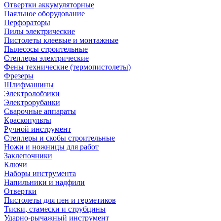
Отвертки аккумуляторные
Паяльное оборудование
Перфораторы
Пилы электрические
Пистолеты клеевые и монтажные
Пылесосы строительные
Степлеры электрические
Фены технические (термопистолеты)
Фрезеры
Шлифмашины
Электролобзики
Электрорубанки
Сварочные аппараты
Краскопульты
Ручной инструмент
Степлеры и скобы строительные
Ножи и ножницы для работ
Заклепочники
Ключи
Наборы инструмента
Напильники и надфили
Отвертки
Пистолеты для пен и герметиков
Тиски, стамески и струбцины
Ударно-рычажный инструмент