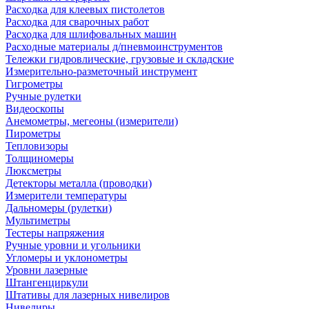
Расходка для клеевых пистолетов
Расходка для сварочных работ
Расходка для шлифовальных машин
Расходные материалы д/пневмоинструментов
Тележки гидровлические, грузовые и складские
Измерительно-разметочный инструмент
Гигрометры
Ручные рулетки
Видеоскопы
Анемометры, мегеоны (измерители)
Пирометры
Тепловизоры
Толщиномеры
Люксметры
Детекторы металла (проводки)
Измерители температуры
Дальномеры (рулетки)
Мультиметры
Тестеры напряжения
Ручные уровни и угольники
Угломеры и уклонометры
Уровни лазерные
Штангенциркули
Штативы для лазерных нивелиров
Нивелиры