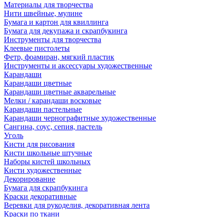
Материалы для творчества
Нити швейные, мулине
Бумага и картон для квиллинга
Бумага для декупажа и скрапбукинга
Инструменты для творчества
Клеевые пистолеты
Фетр, фоамиран, мягкий пластик
Инструменты и аксессуары художественные
Карандаши
Карандаши цветные
Карандаши цветные акварельные
Мелки / карандаши восковые
Карандаши пастельные
Карандаши чернографитные художественные
Сангина, соус, сепия, пастель
Уголь
Кисти для рисования
Кисти школьные штучные
Наборы кистей школьных
Кисти художественные
Декорирование
Бумага для скрапбукинга
Краски декоративные
Веревки для рукоделия, декоративная лента
Краски по ткани