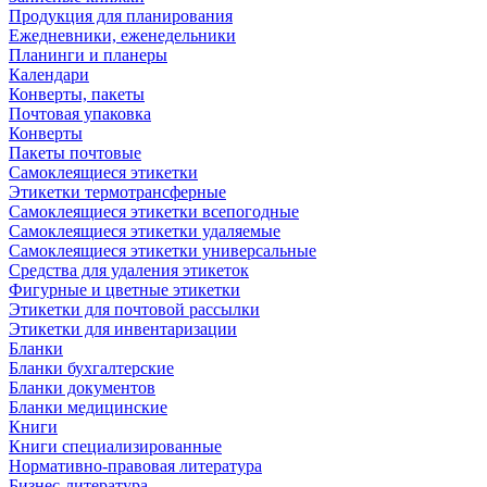
Продукция для планирования
Ежедневники, еженедельники
Планинги и планеры
Календари
Конверты, пакеты
Почтовая упаковка
Конверты
Пакеты почтовые
Самоклеящиеся этикетки
Этикетки термотрансферные
Самоклеящиеся этикетки всепогодные
Самоклеящиеся этикетки удаляемые
Самоклеящиеся этикетки универсальные
Средства для удаления этикеток
Фигурные и цветные этикетки
Этикетки для почтовой рассылки
Этикетки для инвентаризации
Бланки
Бланки бухгалтерские
Бланки документов
Бланки медицинские
Книги
Книги специализированные
Нормативно-правовая литература
Бизнес-литература