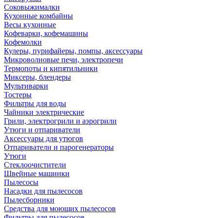
Соковыжималки
Кухонные комбайны
Весы кухонные
Кофеварки, кофемашины
Кофемолки
Кулеры, пурифайеры, помпы, аксессуары
Микроволновые печи, электропечи
Термопоты и кипятильники
Миксеры, блендеры
Мультиварки
Тостеры
Фильтры для воды
Чайники электрические
Грили, электрогрили и аэрогрили
Утюги и отпариватели
Аксессуары для утюгов
Отпариватели и парогенераторы
Утюги
Стеклоочистители
Швейные машинки
Пылесосы
Насадки для пылесосов
Пылесборники
Средства для моющих пылесосов
Фильтры для пылесосов