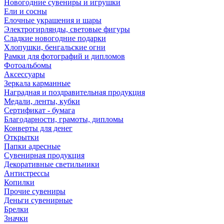
Новогодние сувениры и игрушки
Ели и сосны
Елочные украшения и шары
Электрогирлянды, световые фигуры
Сладкие новогодние подарки
Хлопушки, бенгальские огни
Рамки для фотографий и дипломов
Фотоальбомы
Аксессуары
Зеркала карманные
Наградная и поздравительная продукция
Медали, ленты, кубки
Сертификат - бумага
Благодарности, грамоты, дипломы
Конверты для денег
Открытки
Папки адресные
Сувенирная продукция
Декоративные светильники
Антистрессы
Копилки
Прочие сувениры
Деньги сувенирные
Брелки
Значки