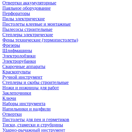
Отвертки аккумуляторные
Паяльное оборудование
Перфораторы
Пилы электрические
Пистолеты клеевые и монтажные
Пылесосы строительные
Степлеры электрические
Фены технические (термопистолеты)
Фрезеры
Шлифмашины
Электролобзики
Электрорубанки
Сварочные аппараты
Краскопульты
Ручной инструмент
Степлеры и скобы строительные
Ножи и ножницы для работ
Заклепочники
Ключи
Наборы инструмента
Напильники и надфили
Отвертки
Пистолеты для пен и герметиков
Тиски, стамески и струбцины
Ударно-рычажный инструмент