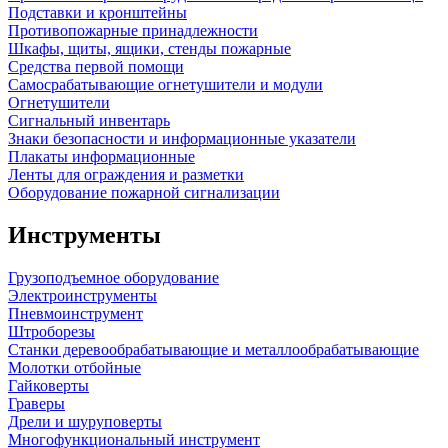
Подставки и кронштейны
Противопожарные принадлежности
Шкафы, щиты, ящики, стенды пожарные
Средства первой помощи
Самосрабатывающие огнетушители и модули
Огнетушители
Сигнальный инвентарь
Знаки безопасности и информационные указатели
Плакаты информационные
Ленты для ограждения и разметки
Оборудование пожарной сигнализации
Инструменты
Грузоподъемное оборудование
Электроинструменты
Пневмоинструмент
Штроборезы
Станки деревообрабатывающие и металлообрабатывающие
Молотки отбойные
Гайковерты
Граверы
Дрели и шуруповерты
Многофункциональный инструмент