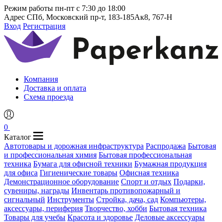
Режим работы
пн-пт с 7:30 до 18:00
Адрес
СПб, Московский пр-т, 183-185Ак8, 767-Н
Вход
Регистрация
Компания
Доставка и оплата
Схема проезда
0
Каталог
Автотовары и дорожная инфраструктура
Распродажа
Бытовая
и профессиональная химия
Бытовая профессиональная
техника
Бумага для офисной техники
Бумажная продукция
для офиса
Гигиенические товары
Офисная техника
Демонстрационное оборудование
Спорт и отдых
Подарки,
сувениры, награды
Инвентарь противопожарный и
сигнальный
Инструменты
Стройка, дача, сад
Компьютеры,
аксессуары, периферия
Творчество, хобби
Бытовая техника
Товары для учебы
Красота и здоровье
Деловые аксессуары