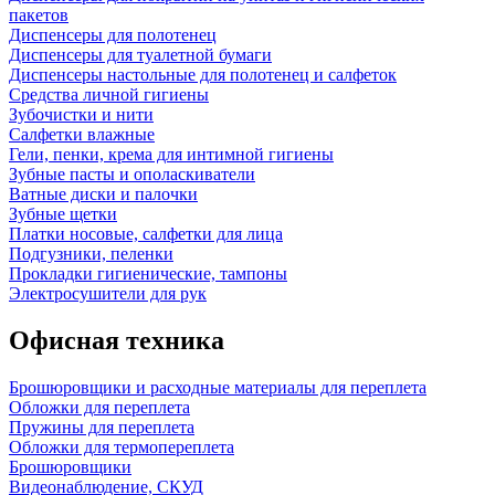
пакетов
Диспенсеры для полотенец
Диспенсеры для туалетной бумаги
Диспенсеры настольные для полотенец и салфеток
Средства личной гигиены
Зубочистки и нити
Салфетки влажные
Гели, пенки, крема для интимной гигиены
Зубные пасты и ополаскиватели
Ватные диски и палочки
Зубные щетки
Платки носовые, салфетки для лица
Подгузники, пеленки
Прокладки гигиенические, тампоны
Электросушители для рук
Офисная техника
Брошюровщики и расходные материалы для переплета
Обложки для переплета
Пружины для переплета
Обложки для термопереплета
Брошюровщики
Видеонаблюдение, СКУД