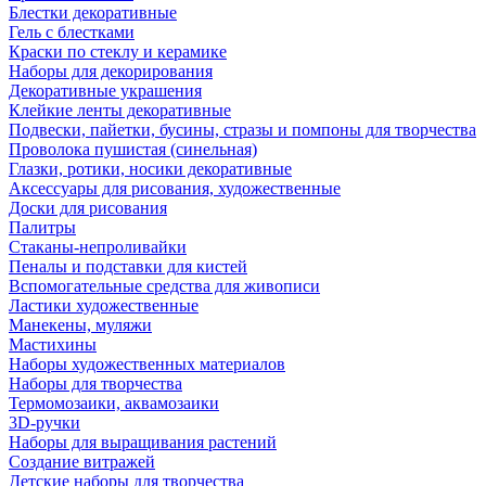
Блестки декоративные
Гель с блестками
Краски по стеклу и керамике
Наборы для декорирования
Декоративные украшения
Клейкие ленты декоративные
Подвески, пайетки, бусины, стразы и помпоны для творчества
Проволока пушистая (синельная)
Глазки, ротики, носики декоративные
Аксессуары для рисования, художественные
Доски для рисования
Палитры
Стаканы-непроливайки
Пеналы и подставки для кистей
Вспомогательные средства для живописи
Ластики художественные
Манекены, муляжи
Мастихины
Наборы художественных материалов
Наборы для творчества
Термомозаики, аквамозаики
3D-ручки
Наборы для выращивания растений
Создание витражей
Детские наборы для творчества