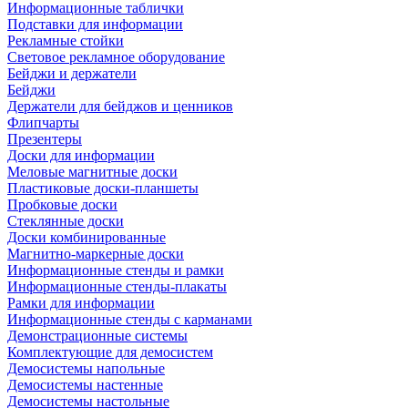
Информационные таблички
Подставки для информации
Рекламные стойки
Световое рекламное оборудование
Бейджи и держатели
Бейджи
Держатели для бейджов и ценников
Флипчарты
Презентеры
Доски для информации
Меловые магнитные доски
Пластиковые доски-планшеты
Пробковые доски
Стеклянные доски
Доски комбинированные
Магнитно-маркерные доски
Информационные стенды и рамки
Информационные стенды-плакаты
Рамки для информации
Информационные стенды с карманами
Демонстрационные системы
Комплектующие для демосистем
Демосистемы напольные
Демосистемы настенные
Демосистемы настольные