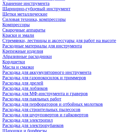
Хранение инструмента
Шарнирно-губцевый инструмент
Щетки металлические
Силовая техника, компрессоры
Компрессоры
Сварочные аппараты
Краски и эмали
Стремянки, лестницы и аксессуары для работ на высоте
Расходные материалы для инструмента
Крепежные изделия
Абразивные расходники
Кордщетки
Масла и смазки
Расходка для аккумуляторного инструмента
Расходка для газонокосилок и триммеров
Расходка для дрелей
Расходка для лобзиков
Расходка для МФ-инструмента и граверов
Расходка для паяльных работ
Расходка для перфораторов и отбойных молотков
Расходка для строительных пылесоcов
Расходка для шуруповертов и гайковертов
Расходка для электропил
Расходка для электрорубанков
Шарошки и борфрезы