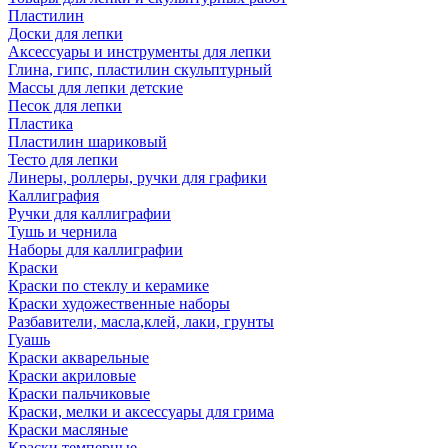
Пластилин
Доски для лепки
Аксессуары и инструменты для лепки
Глина, гипс, пластилин скульптурный
Массы для лепки детские
Песок для лепки
Пластика
Пластилин шариковый
Тесто для лепки
Линеры, роллеры, ручки для графики
Каллиграфия
Ручки для каллиграфии
Тушь и чернила
Наборы для каллиграфии
Краски
Краски по стеклу и керамике
Краски художественные наборы
Разбавители, масла,клей, лаки, грунты
Гуашь
Краски акварельные
Краски акриловые
Краски пальчиковые
Краски, мелки и аксессуары для грима
Краски масляные
Краски темперные