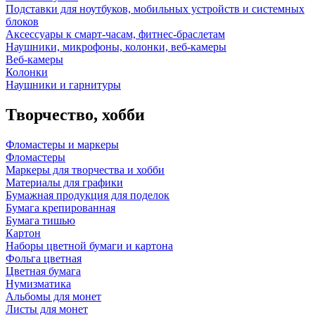
Подставки для ноутбуков, мобильных устройств и системных
блоков
Аксессуары к смарт-часам, фитнес-браслетам
Наушники, микрофоны, колонки, веб-камеры
Веб-камеры
Колонки
Наушники и гарнитуры
Творчество, хобби
Фломастеры и маркеры
Фломастеры
Маркеры для творчества и хобби
Материалы для графики
Бумажная продукция для поделок
Бумага крепированная
Бумага тишью
Картон
Наборы цветной бумаги и картона
Фольга цветная
Цветная бумага
Нумизматика
Альбомы для монет
Листы для монет