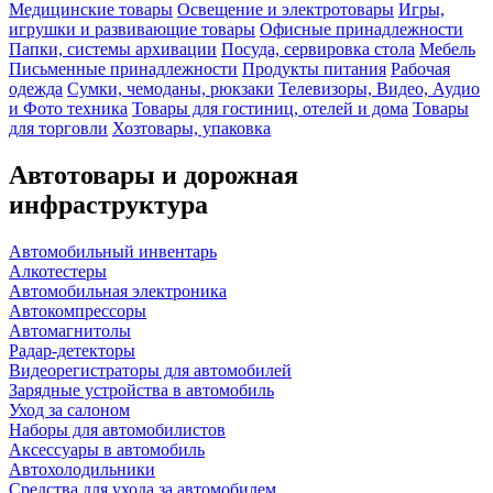
Медицинские товары
Освещение и электротовары
Игры,
игрушки и развивающие товары
Офисные принадлежности
Папки, системы архивации
Посуда, сервировка стола
Мебель
Письменные принадлежности
Продукты питания
Рабочая
одежда
Сумки, чемоданы, рюкзаки
Телевизоры, Видео, Аудио
и Фото техника
Товары для гостиниц, отелей и дома
Товары
для торговли
Хозтовары, упаковка
Автотовары и дорожная
инфраструктура
Автомобильный инвентарь
Алкотестеры
Автомобильная электроника
Автокомпрессоры
Автомагнитолы
Радар-детекторы
Видеорегистраторы для автомобилей
Зарядные устройства в автомобиль
Уход за салоном
Наборы для автомобилистов
Аксессуары в автомобиль
Автохолодильники
Средства для ухода за автомобилем