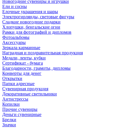
Новогодние сувениры и игрушки
Ели и сосны
Елочные украшения и шары
Электрогирлянды, световые фигуры
Сладкие новогодние подарки
Хлопушки, бенгальские огни
Рамки для фотографий и дипломов
Фотоальбомы
Аксессуары
Зеркала карманные
Наградная и поздравительная продукция
Медали, ленты, кубки
Сертификат - бумага
Благодарности, грамоты, дипломы
Конверты для денег
Открытки
Папки адресные
Сувенирная продукция
Декоративные светильники
Антистрессы
Копилки
Прочие сувениры
Деньги сувенирные
Брелки
Значки