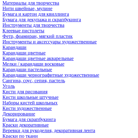
Материалы для творчества
Нити швейные, мулине
Бумага и картон для квиллинга
Бумага для декупажа и скрапбукинга
Инструменты для творчества
Клеевые пистолеты
Фетр, фоамиран, мягкий пластик
Инструменты и аксессуары художественные
Карандаши
Карандаши цветные
Карандаши цветные акварельные
Мелки / карандаши восковые
Карандаши пастельные
Карандаши чернографитные художественные
Сангина, соус, сепия, пастель
Уголь
Кисти для рисования
Кисти школьные штучные
Наборы кистей школьных
Кисти художественные
Декорирование
Бумага для скрапбукинга
Краски декоративные
Веревки для рукоделия, декоративная лента
Краски по ткани