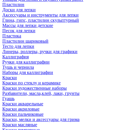
Пластилин
Доски для лепки
Аксессуары и инструменты для лепки
Глина, гипс, пластилин скульптурный
Массы для лепки детские
Песок для лепки
Пластика
Пластилин шариковый
Тесто для лепки
Линеры, роллеры, ручки для графики
Каллиграфия
Ручки для каллиграфии
Тушь и чернила
Наборы для каллиграфии
Краски
Краски по стеклу и керамике
Краски художественные наборы
Разбавители, масла,клей, лаки, грунты
Гуашь
Краски акварельные
Краски акриловые
Краски пальчиковые
Краски, мелки и аксессуары для грима
Краски масляные
Краски темперные