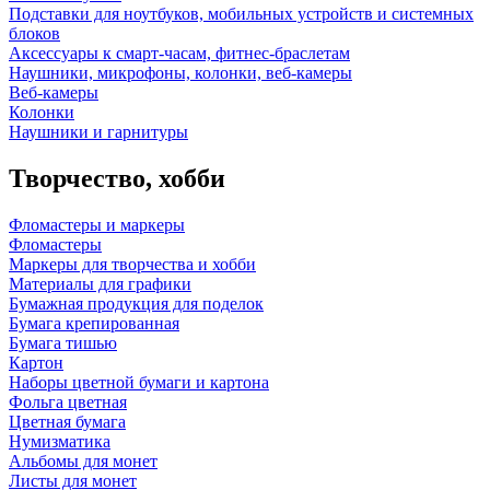
Подставки для ноутбуков, мобильных устройств и системных
блоков
Аксессуары к смарт-часам, фитнес-браслетам
Наушники, микрофоны, колонки, веб-камеры
Веб-камеры
Колонки
Наушники и гарнитуры
Творчество, хобби
Фломастеры и маркеры
Фломастеры
Маркеры для творчества и хобби
Материалы для графики
Бумажная продукция для поделок
Бумага крепированная
Бумага тишью
Картон
Наборы цветной бумаги и картона
Фольга цветная
Цветная бумага
Нумизматика
Альбомы для монет
Листы для монет