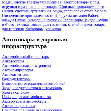
Медицинские товары
Освещение и электротовары
Игры,
игрушки и развивающие товары
Офисные принадлежности
Папки, системы архивации
Посуда, сервировка стола
Мебель
Письменные принадлежности
Продукты питания
Рабочая
одежда
Сумки, чемоданы, рюкзаки
Телевизоры, Видео, Аудио
и Фото техника
Товары для гостиниц, отелей и дома
Товары
для торговли
Хозтовары, упаковка
Автотовары и дорожная
инфраструктура
Автомобильный инвентарь
Алкотестеры
Автомобильная электроника
Автокомпрессоры
Автомагнитолы
Радар-детекторы
Видеорегистраторы для автомобилей
Зарядные устройства в автомобиль
Уход за салоном
Наборы для автомобилистов
Аксессуары в автомобиль
Автохолодильники
Средства для ухода за автомобилем