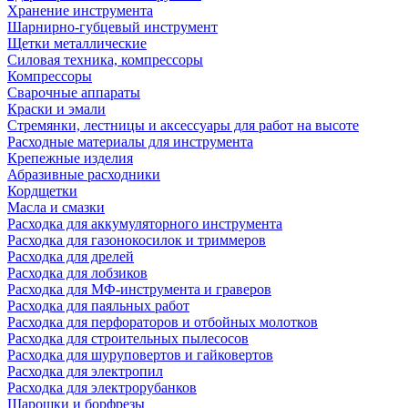
Хранение инструмента
Шарнирно-губцевый инструмент
Щетки металлические
Силовая техника, компрессоры
Компрессоры
Сварочные аппараты
Краски и эмали
Стремянки, лестницы и аксессуары для работ на высоте
Расходные материалы для инструмента
Крепежные изделия
Абразивные расходники
Кордщетки
Масла и смазки
Расходка для аккумуляторного инструмента
Расходка для газонокосилок и триммеров
Расходка для дрелей
Расходка для лобзиков
Расходка для МФ-инструмента и граверов
Расходка для паяльных работ
Расходка для перфораторов и отбойных молотков
Расходка для строительных пылесоcов
Расходка для шуруповертов и гайковертов
Расходка для электропил
Расходка для электрорубанков
Шарошки и борфрезы