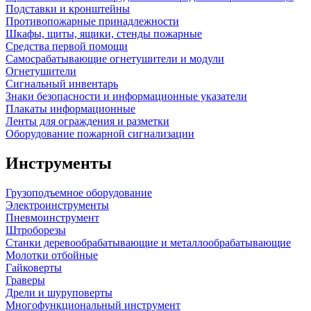
Подставки и кронштейны
Противопожарные принадлежности
Шкафы, щиты, ящики, стенды пожарные
Средства первой помощи
Самосрабатывающие огнетушители и модули
Огнетушители
Сигнальный инвентарь
Знаки безопасности и информационные указатели
Плакаты информационные
Ленты для ограждения и разметки
Оборудование пожарной сигнализации
Инструменты
Грузоподъемное оборудование
Электроинструменты
Пневмоинструмент
Штроборезы
Станки деревообрабатывающие и металлообрабатывающие
Молотки отбойные
Гайковерты
Граверы
Дрели и шуруповерты
Многофункциональный инструмент