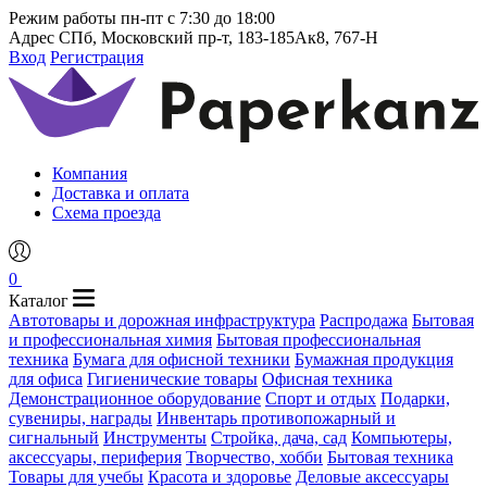
Режим работы
пн-пт с 7:30 до 18:00
Адрес
СПб, Московский пр-т, 183-185Ак8, 767-Н
Вход
Регистрация
Компания
Доставка и оплата
Схема проезда
0
Каталог
Автотовары и дорожная инфраструктура
Распродажа
Бытовая
и профессиональная химия
Бытовая профессиональная
техника
Бумага для офисной техники
Бумажная продукция
для офиса
Гигиенические товары
Офисная техника
Демонстрационное оборудование
Спорт и отдых
Подарки,
сувениры, награды
Инвентарь противопожарный и
сигнальный
Инструменты
Стройка, дача, сад
Компьютеры,
аксессуары, периферия
Творчество, хобби
Бытовая техника
Товары для учебы
Красота и здоровье
Деловые аксессуары