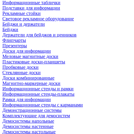
Информационные таблички
Подставки для информации
Рекламные стойки
Световое рекламное оборудование
Бейджи и держатели
Бейджи
Держатели для бейджов и ценников
Флипчарты
Презентеры
Доски для информации
Меловые магнитные доски
Пластиковые доски-планшеты
Пробковые доски
Стеклянные доски
Доски комбинированные
Магнитно-маркерные доски
Информационные стенды и рамки
Информационные стенды-плакаты
Рамки для информации
Информационные стенды с карманами
Демонстрационные системы
Комплектующие для демосистем
Демосистемы напольные
Демосистемы настенные
Демосистемы настольные