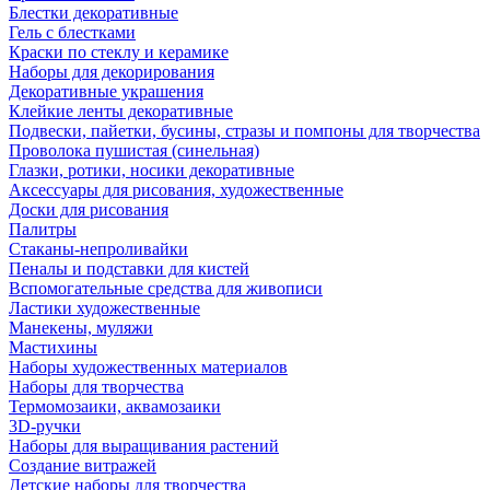
Блестки декоративные
Гель с блестками
Краски по стеклу и керамике
Наборы для декорирования
Декоративные украшения
Клейкие ленты декоративные
Подвески, пайетки, бусины, стразы и помпоны для творчества
Проволока пушистая (синельная)
Глазки, ротики, носики декоративные
Аксессуары для рисования, художественные
Доски для рисования
Палитры
Стаканы-непроливайки
Пеналы и подставки для кистей
Вспомогательные средства для живописи
Ластики художественные
Манекены, муляжи
Мастихины
Наборы художественных материалов
Наборы для творчества
Термомозаики, аквамозаики
3D-ручки
Наборы для выращивания растений
Создание витражей
Детские наборы для творчества