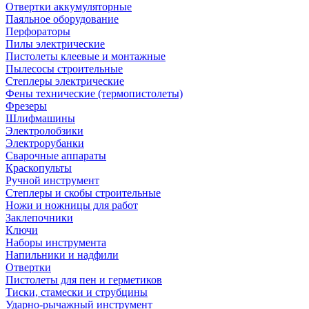
Отвертки аккумуляторные
Паяльное оборудование
Перфораторы
Пилы электрические
Пистолеты клеевые и монтажные
Пылесосы строительные
Степлеры электрические
Фены технические (термопистолеты)
Фрезеры
Шлифмашины
Электролобзики
Электрорубанки
Сварочные аппараты
Краскопульты
Ручной инструмент
Степлеры и скобы строительные
Ножи и ножницы для работ
Заклепочники
Ключи
Наборы инструмента
Напильники и надфили
Отвертки
Пистолеты для пен и герметиков
Тиски, стамески и струбцины
Ударно-рычажный инструмент