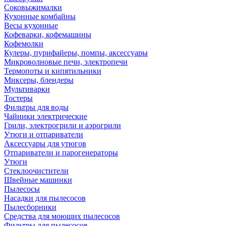
Соковыжималки
Кухонные комбайны
Весы кухонные
Кофеварки, кофемашины
Кофемолки
Кулеры, пурифайеры, помпы, аксессуары
Микроволновые печи, электропечи
Термопоты и кипятильники
Миксеры, блендеры
Мультиварки
Тостеры
Фильтры для воды
Чайники электрические
Грили, электрогрили и аэрогрили
Утюги и отпариватели
Аксессуары для утюгов
Отпариватели и парогенераторы
Утюги
Стеклоочистители
Швейные машинки
Пылесосы
Насадки для пылесосов
Пылесборники
Средства для моющих пылесосов
Фильтры для пылесосов