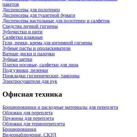
пакетов
Диспенсеры для полотенец
Диспенсеры для туалетной бумаги
Диспенсеры настольные для полотенец и салфеток
Средства личной гигиены
Зубочистки и нити
Салфетки влажные
Гели, пенки, крема для интимной гигиены
Зубные пасты и ополаскиватели
Ватные диски и палочки
Зубные щетки
Платки носовые, салфетки для лица
Подгузники, пеленки
Прокладки гигиенические, тампоны
Электросушители для рук
Офисная техника
Брошюровщики и расходные материалы для переплета
Обложки для переплета
Пружины для переплета
Обложки для термопереплета
Брошюровщики
Видеонаблюдение, СКУД