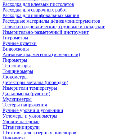
Расходка для клеевых пистолетов
Расходка для сварочных работ
Расходка для шлифовальных машин
Расходные материалы д/пневмоинструментов
Тележки гидровлические, грузовые и складские
Измерительно-разметочный инструмент
Гигрометры
Ручные рулетки
Видеоскопы
Анемометры, мегеоны (измерители)
Пирометры
Тепловизоры
Толщиномеры
Люксметры
Детекторы металла (проводки)
Измерители температуры
Дальномеры (рулетки)
Мультиметры
Тестеры напряжения
Ручные уровни и угольники
Угломеры и уклонометры
Уровни лазерные
Штангенциркули
Штативы для лазерных нивелиров
Нивелиры