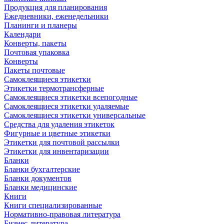
Продукция для планирования
Ежедневники, еженедельники
Планинги и планеры
Календари
Конверты, пакеты
Почтовая упаковка
Конверты
Пакеты почтовые
Самоклеящиеся этикетки
Этикетки термотрансферные
Самоклеящиеся этикетки всепогодные
Самоклеящиеся этикетки удаляемые
Самоклеящиеся этикетки универсальные
Средства для удаления этикеток
Фигурные и цветные этикетки
Этикетки для почтовой рассылки
Этикетки для инвентаризации
Бланки
Бланки бухгалтерские
Бланки документов
Бланки медицинские
Книги
Книги специализированные
Нормативно-правовая литература
Бизнес-литература