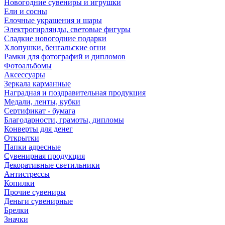
Новогодние сувениры и игрушки
Ели и сосны
Елочные украшения и шары
Электрогирлянды, световые фигуры
Сладкие новогодние подарки
Хлопушки, бенгальские огни
Рамки для фотографий и дипломов
Фотоальбомы
Аксессуары
Зеркала карманные
Наградная и поздравительная продукция
Медали, ленты, кубки
Сертификат - бумага
Благодарности, грамоты, дипломы
Конверты для денег
Открытки
Папки адресные
Сувенирная продукция
Декоративные светильники
Антистрессы
Копилки
Прочие сувениры
Деньги сувенирные
Брелки
Значки