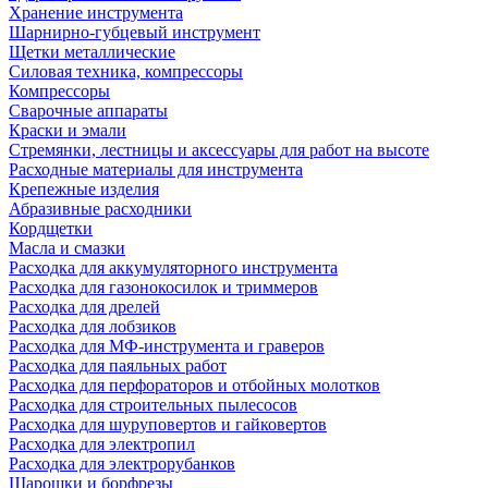
Хранение инструмента
Шарнирно-губцевый инструмент
Щетки металлические
Силовая техника, компрессоры
Компрессоры
Сварочные аппараты
Краски и эмали
Стремянки, лестницы и аксессуары для работ на высоте
Расходные материалы для инструмента
Крепежные изделия
Абразивные расходники
Кордщетки
Масла и смазки
Расходка для аккумуляторного инструмента
Расходка для газонокосилок и триммеров
Расходка для дрелей
Расходка для лобзиков
Расходка для МФ-инструмента и граверов
Расходка для паяльных работ
Расходка для перфораторов и отбойных молотков
Расходка для строительных пылесоcов
Расходка для шуруповертов и гайковертов
Расходка для электропил
Расходка для электрорубанков
Шарошки и борфрезы