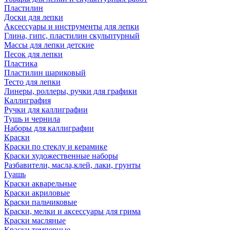
Пластилин
Доски для лепки
Аксессуары и инструменты для лепки
Глина, гипс, пластилин скульптурный
Массы для лепки детские
Песок для лепки
Пластика
Пластилин шариковый
Тесто для лепки
Линеры, роллеры, ручки для графики
Каллиграфия
Ручки для каллиграфии
Тушь и чернила
Наборы для каллиграфии
Краски
Краски по стеклу и керамике
Краски художественные наборы
Разбавители, масла,клей, лаки, грунты
Гуашь
Краски акварельные
Краски акриловые
Краски пальчиковые
Краски, мелки и аксессуары для грима
Краски масляные
Краски темперные