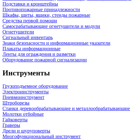
Подставки и кронштейны
Противопожарные принадлежности
Шкафы, щиты, ящики, стенды пожарные
Средства первой помощи
Самосрабатывающие огнетушители и модули
Огнетушители
Сигнальный инвентарь
Знаки безопасности и информационные указатели
Плакаты информационные
Ленты для ограждения и разметки
Оборудование пожарной сигнализации
Инструменты
Грузоподъемное оборудование
Электроинструменты
Пневмоинструмент
Штроборезы
Станки деревообрабатывающие и металлообрабатывающие
Молотки отбойные
Гайковерты
Граверы
Дрели и шуруповерты
Многофункциональный инструмент