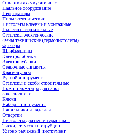
Отвертки аккумуляторные
Паяльное оборудование
Перфораторы
Пилы электрические
Пистолеты клеевые и монтажные
Пылесосы строительные
Степлеры электрические
Фены технические (термопистолеты)
Фрезеры
Шлифмашины
Электролобзики
Электрорубанки
Сварочные аппараты
Краскопульты
Ручной инструмент
Степлеры и скобы строительные
Ножи и ножницы для работ
Заклепочники
Ключи
Наборы инструмента
Напильники и надфили
Отвертки
Пистолеты для пен и герметиков
Тиски, стамески и струбцины
Ударно-рычажный инструмент