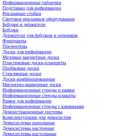
Информационные таблички
Подставки для информации
Рекламные стойки
Световое рекламное оборудование
Бейджи и держатели
Бейджи
Держатели для бейджов и ценников
Флипчарты
Презентеры
Доски для информации
Меловые магнитные доски
Пластиковые доски-планшеты
Пробковые доски
Стеклянные доски
Доски комбинированные
Магнитно-маркерные доски
Информационные стенды и рамки
Информационные стенды-плакаты
Рамки для информации
Информационные стенды с карманами
Демонстрационные системы
Комплектующие для демосистем
Демосистемы напольные
Демосистемы настенные
Демосистемы настольные