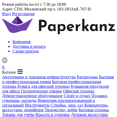
Режим работы
пн-пт с 7:30 до 18:00
Адрес
СПб, Московский пр-т, 183-185Ак8, 767-Н
Вход
Регистрация
Компания
Доставка и оплата
Схема проезда
0
Каталог
Автотовары и дорожная инфраструктура
Распродажа
Бытовая
и профессиональная химия
Бытовая профессиональная
техника
Бумага для офисной техники
Бумажная продукция
для офиса
Гигиенические товары
Офисная техника
Демонстрационное оборудование
Спорт и отдых
Подарки,
сувениры, награды
Инвентарь противопожарный и
сигнальный
Инструменты
Стройка, дача, сад
Компьютеры,
аксессуары, периферия
Творчество, хобби
Бытовая техника
Товары для учебы
Красота и здоровье
Деловые аксессуары