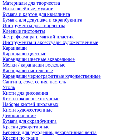
Материалы для творчества
Нити швейные, мулине
Бумага и картон для квиллинга
Бумага для декупажа и скрапбукинга
Инструменты для творчества
Клеевые пистолеты
Фетр, фоамиран, мягкий пластик
Инструменты и аксессуары художественные
Карандаши
Карандаши цветные
Карандаши цветные акварельные
Мелки / карандаши восковые
Карандаши пастельные
Карандаши чернографитные художественные
Сангина, соус, сепия, пастель
Уголь
Кисти для рисования
Кисти школьные штучные
Наборы кистей школьных
Кисти художественные
Декорирование
Бумага для скрапбукинга
Краски декоративные
Веревки для рукоделия, декоративная лента
Краски по ткани