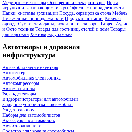
Медицинские товары
Освещение и электротовары
Игры,
игрушки и развивающие товары
Офисные принадлежности
Папки, системы архивации
Посуда, сервировка стола
Мебель
Письменные принадлежности
Продукты питания
Рабочая
одежда
Сумки, чемоданы, рюкзаки
Телевизоры, Видео, Аудио
и Фото техника
Товары для гостиниц, отелей и дома
Товары
для торговли
Хозтовары, упаковка
Автотовары и дорожная
инфраструктура
Автомобильный инвентарь
Алкотестеры
Автомобильная электроника
Автокомпрессоры
Автомагнитолы
Радар-детекторы
Видеорегистраторы для автомобилей
Зарядные устройства в автомобиль
Уход за салоном
Наборы для автомобилистов
Аксессуары в автомобиль
Автохолодильники
Средства для ухода за автомобилем