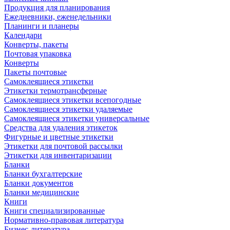
Продукция для планирования
Ежедневники, еженедельники
Планинги и планеры
Календари
Конверты, пакеты
Почтовая упаковка
Конверты
Пакеты почтовые
Самоклеящиеся этикетки
Этикетки термотрансферные
Самоклеящиеся этикетки всепогодные
Самоклеящиеся этикетки удаляемые
Самоклеящиеся этикетки универсальные
Средства для удаления этикеток
Фигурные и цветные этикетки
Этикетки для почтовой рассылки
Этикетки для инвентаризации
Бланки
Бланки бухгалтерские
Бланки документов
Бланки медицинские
Книги
Книги специализированные
Нормативно-правовая литература
Бизнес-литература