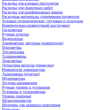
Расходка для клеевых пистолетов
Расходка для сварочных работ
Расходка для шлифовальных машин
Расходные материалы д/пневмоинструментов
Тележки гидровлические, грузовые и складские
Измерительно-разметочный инструмент
Гигрометры
Ручные рулетки
Видеоскопы
Анемометры, мегеоны (измерители)
Пирометры
Тепловизоры
Толщиномеры
Люксметры
Детекторы металла (проводки)
Измерители температуры
Дальномеры (рулетки)
Мультиметры
Тестеры напряжения
Ручные уровни и угольники
Угломеры и уклонометры
Уровни лазерные
Штангенциркули
Штативы для лазерных нивелиров
Нивелиры