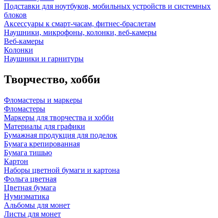
Подставки для ноутбуков, мобильных устройств и системных
блоков
Аксессуары к смарт-часам, фитнес-браслетам
Наушники, микрофоны, колонки, веб-камеры
Веб-камеры
Колонки
Наушники и гарнитуры
Творчество, хобби
Фломастеры и маркеры
Фломастеры
Маркеры для творчества и хобби
Материалы для графики
Бумажная продукция для поделок
Бумага крепированная
Бумага тишью
Картон
Наборы цветной бумаги и картона
Фольга цветная
Цветная бумага
Нумизматика
Альбомы для монет
Листы для монет