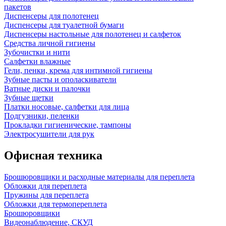
пакетов
Диспенсеры для полотенец
Диспенсеры для туалетной бумаги
Диспенсеры настольные для полотенец и салфеток
Средства личной гигиены
Зубочистки и нити
Салфетки влажные
Гели, пенки, крема для интимной гигиены
Зубные пасты и ополаскиватели
Ватные диски и палочки
Зубные щетки
Платки носовые, салфетки для лица
Подгузники, пеленки
Прокладки гигиенические, тампоны
Электросушители для рук
Офисная техника
Брошюровщики и расходные материалы для переплета
Обложки для переплета
Пружины для переплета
Обложки для термопереплета
Брошюровщики
Видеонаблюдение, СКУД