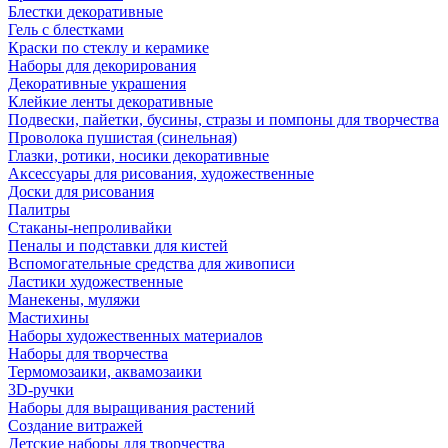
Блестки декоративные
Гель с блестками
Краски по стеклу и керамике
Наборы для декорирования
Декоративные украшения
Клейкие ленты декоративные
Подвески, пайетки, бусины, стразы и помпоны для творчества
Проволока пушистая (синельная)
Глазки, ротики, носики декоративные
Аксессуары для рисования, художественные
Доски для рисования
Палитры
Стаканы-непроливайки
Пеналы и подставки для кистей
Вспомогательные средства для живописи
Ластики художественные
Манекены, муляжи
Мастихины
Наборы художественных материалов
Наборы для творчества
Термомозаики, аквамозаики
3D-ручки
Наборы для выращивания растений
Создание витражей
Детские наборы для творчества