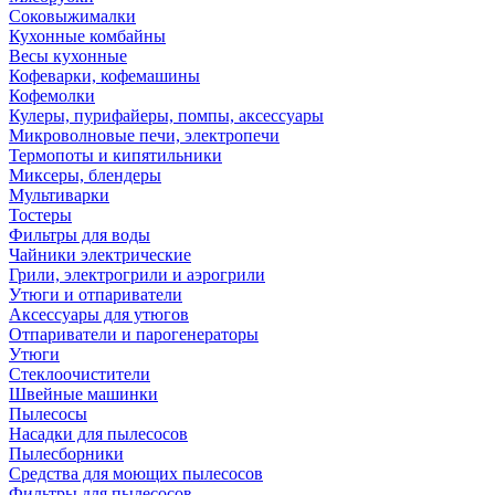
Соковыжималки
Кухонные комбайны
Весы кухонные
Кофеварки, кофемашины
Кофемолки
Кулеры, пурифайеры, помпы, аксессуары
Микроволновые печи, электропечи
Термопоты и кипятильники
Миксеры, блендеры
Мультиварки
Тостеры
Фильтры для воды
Чайники электрические
Грили, электрогрили и аэрогрили
Утюги и отпариватели
Аксессуары для утюгов
Отпариватели и парогенераторы
Утюги
Стеклоочистители
Швейные машинки
Пылесосы
Насадки для пылесосов
Пылесборники
Средства для моющих пылесосов
Фильтры для пылесосов