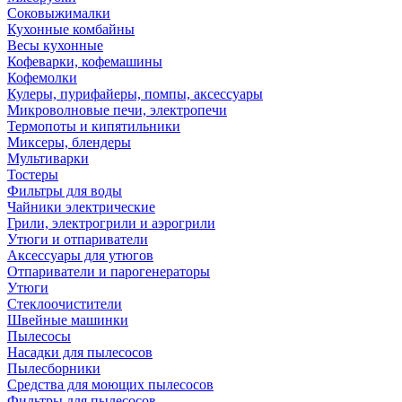
Соковыжималки
Кухонные комбайны
Весы кухонные
Кофеварки, кофемашины
Кофемолки
Кулеры, пурифайеры, помпы, аксессуары
Микроволновые печи, электропечи
Термопоты и кипятильники
Миксеры, блендеры
Мультиварки
Тостеры
Фильтры для воды
Чайники электрические
Грили, электрогрили и аэрогрили
Утюги и отпариватели
Аксессуары для утюгов
Отпариватели и парогенераторы
Утюги
Стеклоочистители
Швейные машинки
Пылесосы
Насадки для пылесосов
Пылесборники
Средства для моющих пылесосов
Фильтры для пылесосов