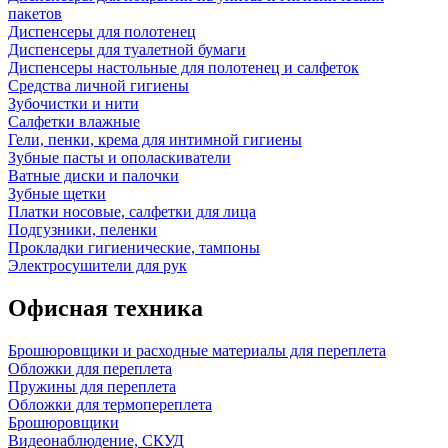
пакетов
Диспенсеры для полотенец
Диспенсеры для туалетной бумаги
Диспенсеры настольные для полотенец и салфеток
Средства личной гигиены
Зубочистки и нити
Салфетки влажные
Гели, пенки, крема для интимной гигиены
Зубные пасты и ополаскиватели
Ватные диски и палочки
Зубные щетки
Платки носовые, салфетки для лица
Подгузники, пеленки
Прокладки гигиенические, тампоны
Электросушители для рук
Офисная техника
Брошюровщики и расходные материалы для переплета
Обложки для переплета
Пружины для переплета
Обложки для термопереплета
Брошюровщики
Видеонаблюдение, СКУД