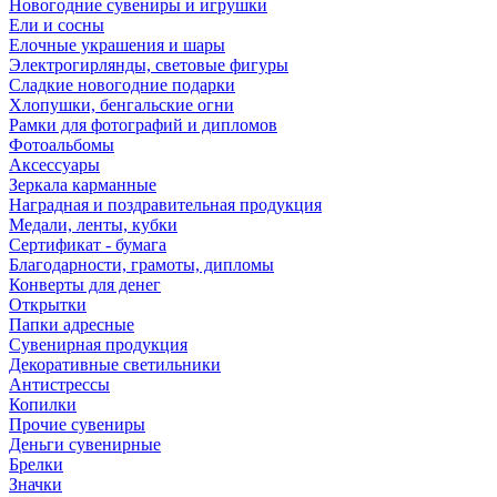
Новогодние сувениры и игрушки
Ели и сосны
Елочные украшения и шары
Электрогирлянды, световые фигуры
Сладкие новогодние подарки
Хлопушки, бенгальские огни
Рамки для фотографий и дипломов
Фотоальбомы
Аксессуары
Зеркала карманные
Наградная и поздравительная продукция
Медали, ленты, кубки
Сертификат - бумага
Благодарности, грамоты, дипломы
Конверты для денег
Открытки
Папки адресные
Сувенирная продукция
Декоративные светильники
Антистрессы
Копилки
Прочие сувениры
Деньги сувенирные
Брелки
Значки