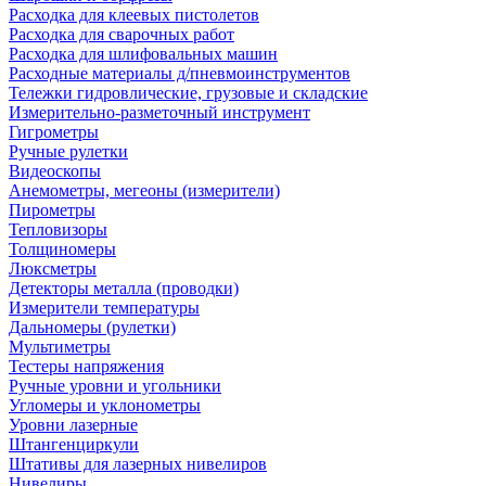
Расходка для клеевых пистолетов
Расходка для сварочных работ
Расходка для шлифовальных машин
Расходные материалы д/пневмоинструментов
Тележки гидровлические, грузовые и складские
Измерительно-разметочный инструмент
Гигрометры
Ручные рулетки
Видеоскопы
Анемометры, мегеоны (измерители)
Пирометры
Тепловизоры
Толщиномеры
Люксметры
Детекторы металла (проводки)
Измерители температуры
Дальномеры (рулетки)
Мультиметры
Тестеры напряжения
Ручные уровни и угольники
Угломеры и уклонометры
Уровни лазерные
Штангенциркули
Штативы для лазерных нивелиров
Нивелиры