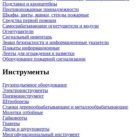
Подставки и кронштейны
Противопожарные принадлежности
Шкафы, щиты, ящики, стенды пожарные
Средства первой помощи
Самосрабатывающие огнетушители и модули
Огнетушители
Сигнальный инвентарь
Знаки безопасности и информационные указатели
Плакаты информационные
Ленты для ограждения и разметки
Оборудование пожарной сигнализации
Инструменты
Грузоподъемное оборудование
Электроинструменты
Пневмоинструмент
Штроборезы
Станки деревообрабатывающие и металлообрабатывающие
Молотки отбойные
Гайковерты
Граверы
Дрели и шуруповерты
Многофункциональный инструмент