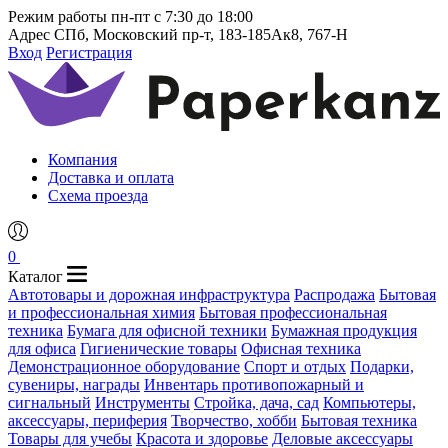
Режим работы
пн-пт с 7:30 до 18:00
Адрес
СПб, Московский пр-т, 183-185Ак8, 767-Н
Вход
Регистрация
Компания
Доставка и оплата
Схема проезда
0
Каталог
Автотовары и дорожная инфраструктура
Распродажа
Бытовая
и профессиональная химия
Бытовая профессиональная
техника
Бумага для офисной техники
Бумажная продукция
для офиса
Гигиенические товары
Офисная техника
Демонстрационное оборудование
Спорт и отдых
Подарки,
сувениры, награды
Инвентарь противопожарный и
сигнальный
Инструменты
Стройка, дача, сад
Компьютеры,
аксессуары, периферия
Творчество, хобби
Бытовая техника
Товары для учебы
Красота и здоровье
Деловые аксессуары