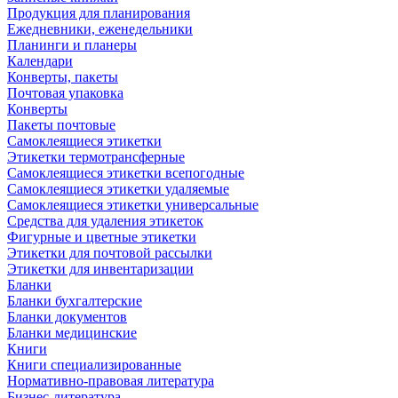
Продукция для планирования
Ежедневники, еженедельники
Планинги и планеры
Календари
Конверты, пакеты
Почтовая упаковка
Конверты
Пакеты почтовые
Самоклеящиеся этикетки
Этикетки термотрансферные
Самоклеящиеся этикетки всепогодные
Самоклеящиеся этикетки удаляемые
Самоклеящиеся этикетки универсальные
Средства для удаления этикеток
Фигурные и цветные этикетки
Этикетки для почтовой рассылки
Этикетки для инвентаризации
Бланки
Бланки бухгалтерские
Бланки документов
Бланки медицинские
Книги
Книги специализированные
Нормативно-правовая литература
Бизнес-литература