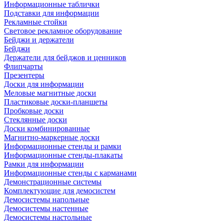
Информационные таблички
Подставки для информации
Рекламные стойки
Световое рекламное оборудование
Бейджи и держатели
Бейджи
Держатели для бейджов и ценников
Флипчарты
Презентеры
Доски для информации
Меловые магнитные доски
Пластиковые доски-планшеты
Пробковые доски
Стеклянные доски
Доски комбинированные
Магнитно-маркерные доски
Информационные стенды и рамки
Информационные стенды-плакаты
Рамки для информации
Информационные стенды с карманами
Демонстрационные системы
Комплектующие для демосистем
Демосистемы напольные
Демосистемы настенные
Демосистемы настольные