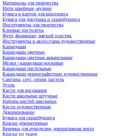
Материалы для творчества
Нити швейные, мулине
Бумага и картон для квиллинга
Бумага для декупажа и скрапбукинга
Инструменты для творчества
Клеевые пистолеты
Фетр, фоамиран, мягкий пластик
Инструменты и аксессуары художественные
Карандаши
Карандаши цветные
Карандаши цветные акварельные
Мелки / карандаши восковые
Карандаши пастельные
Карандаши чернографитные художественные
Сангина, соус, сепия, пастель
Уголь
Кисти для рисования
Кисти школьные штучные
Наборы кистей школьных
Кисти художественные
Декорирование
Бумага для скрапбукинга
Краски декоративные
Веревки для рукоделия, декоративная лента
Краски по ткани