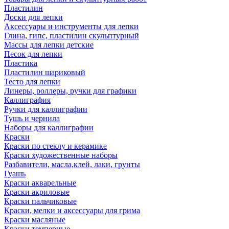
Пластилин
Доски для лепки
Аксессуары и инструменты для лепки
Глина, гипс, пластилин скульптурный
Массы для лепки детские
Песок для лепки
Пластика
Пластилин шариковый
Тесто для лепки
Линеры, роллеры, ручки для графики
Каллиграфия
Ручки для каллиграфии
Тушь и чернила
Наборы для каллиграфии
Краски
Краски по стеклу и керамике
Краски художественные наборы
Разбавители, масла,клей, лаки, грунты
Гуашь
Краски акварельные
Краски акриловые
Краски пальчиковые
Краски, мелки и аксессуары для грима
Краски масляные
Краски темперные