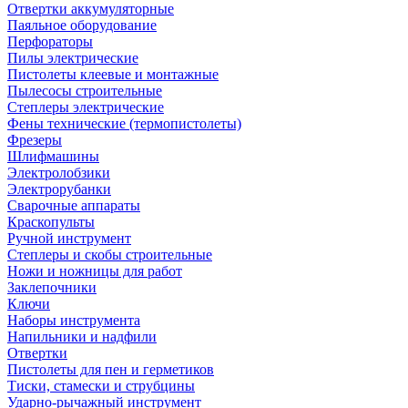
Отвертки аккумуляторные
Паяльное оборудование
Перфораторы
Пилы электрические
Пистолеты клеевые и монтажные
Пылесосы строительные
Степлеры электрические
Фены технические (термопистолеты)
Фрезеры
Шлифмашины
Электролобзики
Электрорубанки
Сварочные аппараты
Краскопульты
Ручной инструмент
Степлеры и скобы строительные
Ножи и ножницы для работ
Заклепочники
Ключи
Наборы инструмента
Напильники и надфили
Отвертки
Пистолеты для пен и герметиков
Тиски, стамески и струбцины
Ударно-рычажный инструмент