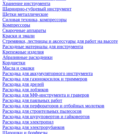
Хранение инструмента
Шарнирно-губцевый инструмент
Щетки металлические
Силовая техника, компрессоры
Компрессоры
Сварочные аппараты
Краски и эмали
Стремянки, лестницы и аксессуары для работ на высоте
Расходные материалы для инструмента
Крепежные изделия
Абразивные расходники
Кордщетки
Масла и смазки
Расходка для аккумуляторного инструмента
Расходка для газонокосилок и триммеров
Расходка для дрелей
Расходка для лобзиков
Расходка для МФ-инструмента и граверов
Расходка для паяльных работ
Расходка для перфораторов и отбойных молотков
Расходка для строительных пылесоcов
Расходка для шуруповертов и гайковертов
Расходка для электропил
Расходка для электрорубанков
Шарошки и борфрезы