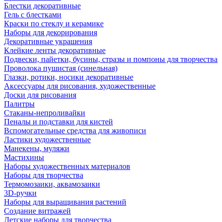
Блестки декоративные
Гель с блестками
Краски по стеклу и керамике
Наборы для декорирования
Декоративные украшения
Клейкие ленты декоративные
Подвески, пайетки, бусины, стразы и помпоны для творчества
Проволока пушистая (синельная)
Глазки, ротики, носики декоративные
Аксессуары для рисования, художественные
Доски для рисования
Палитры
Стаканы-непроливайки
Пеналы и подставки для кистей
Вспомогательные средства для живописи
Ластики художественные
Манекены, муляжи
Мастихины
Наборы художественных материалов
Наборы для творчества
Термомозаики, аквамозаики
3D-ручки
Наборы для выращивания растений
Создание витражей
Детские наборы для творчества