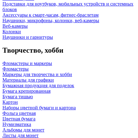
Подставки для ноутбуков, мобильных устройств и системных
блоков
Аксессуары к смарт-часам, фитнес-браслетам
Наушники, микрофоны, колонки, веб-камеры
Веб-камеры
Колонки
Наушники и гарнитуры
Творчество, хобби
Фломастеры и маркеры
Фломастеры
Маркеры для творчества и хобби
Материалы для графики
Бумажная продукция для поделок
Бумага крепированная
Бумага тишью
Картон
Наборы цветной бумаги и картона
Фольга цветная
Цветная бумага
Нумизматика
Альбомы для монет
Листы для монет