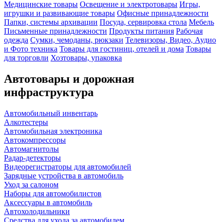
Медицинские товары
Освещение и электротовары
Игры,
игрушки и развивающие товары
Офисные принадлежности
Папки, системы архивации
Посуда, сервировка стола
Мебель
Письменные принадлежности
Продукты питания
Рабочая
одежда
Сумки, чемоданы, рюкзаки
Телевизоры, Видео, Аудио
и Фото техника
Товары для гостиниц, отелей и дома
Товары
для торговли
Хозтовары, упаковка
Автотовары и дорожная
инфраструктура
Автомобильный инвентарь
Алкотестеры
Автомобильная электроника
Автокомпрессоры
Автомагнитолы
Радар-детекторы
Видеорегистраторы для автомобилей
Зарядные устройства в автомобиль
Уход за салоном
Наборы для автомобилистов
Аксессуары в автомобиль
Автохолодильники
Средства для ухода за автомобилем