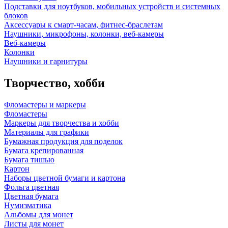
Подставки для ноутбуков, мобильных устройств и системных
блоков
Аксессуары к смарт-часам, фитнес-браслетам
Наушники, микрофоны, колонки, веб-камеры
Веб-камеры
Колонки
Наушники и гарнитуры
Творчество, хобби
Фломастеры и маркеры
Фломастеры
Маркеры для творчества и хобби
Материалы для графики
Бумажная продукция для поделок
Бумага крепированная
Бумага тишью
Картон
Наборы цветной бумаги и картона
Фольга цветная
Цветная бумага
Нумизматика
Альбомы для монет
Листы для монет