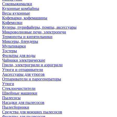
Соковыжималки
Кухонные комбайны
Весы кухонные
Кофеварки, кофемашины
Кофемолки
Кулеры, пурифайеры, помпы, аксессуары
Микроволновые печи, электропечи
Термопоты и кипятильники
Миксеры, блендеры
Мультиварки
Тостеры
Фильтры для воды
Чайники электрические
Грили, электрогрили и аэрогрили
Утюги и отпариватели
Аксессуары для утюгов
Отпариватели и парогенераторы
Утюги
Стеклоочистители
Швейные машинки
Пылесосы
Насадки для пылесосов
Пылесборники
Средства для моющих пылесосов
Фильтры для пылесосов