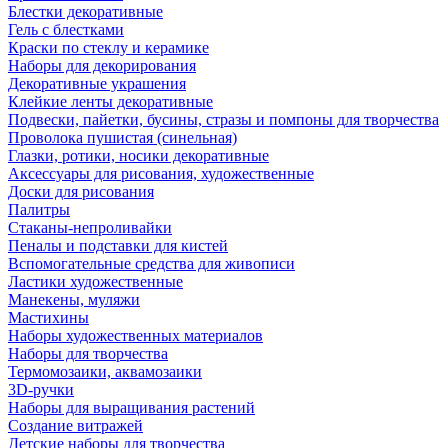
Блестки декоративные
Гель с блестками
Краски по стеклу и керамике
Наборы для декорирования
Декоративные украшения
Клейкие ленты декоративные
Подвески, пайетки, бусины, стразы и помпоны для творчества
Проволока пушистая (синельная)
Глазки, ротики, носики декоративные
Аксессуары для рисования, художественные
Доски для рисования
Палитры
Стаканы-непроливайки
Пеналы и подставки для кистей
Вспомогательные средства для живописи
Ластики художественные
Манекены, муляжи
Мастихины
Наборы художественных материалов
Наборы для творчества
Термомозаики, аквамозаики
3D-ручки
Наборы для выращивания растений
Создание витражей
Детские наборы для творчества