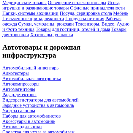
Медицинские товары
Освещение и электротовары
Игры,
игрушки и развивающие товары
Офисные принадлежности
Папки, системы архивации
Посуда, сервировка стола
Мебель
Письменные принадлежности
Продукты питания
Рабочая
одежда
Сумки, чемоданы, рюкзаки
Телевизоры, Видео, Аудио
и Фото техника
Товары для гостиниц, отелей и дома
Товары
для торговли
Хозтовары, упаковка
Автотовары и дорожная
инфраструктура
Автомобильный инвентарь
Алкотестеры
Автомобильная электроника
Автокомпрессоры
Автомагнитолы
Радар-детекторы
Видеорегистраторы для автомобилей
Зарядные устройства в автомобиль
Уход за салоном
Наборы для автомобилистов
Аксессуары в автомобиль
Автохолодильники
Средства для ухода за автомобилем