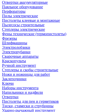
Отвертки аккумуляторные
Паяльное оборудование
Перфораторы
Пилы электрические
Пистолеты клеевые и монтажные
Пылесосы строительные
Степлеры электрические
Фены технические (термопистолеты)
Фрезеры
Шлифмашины
Электролобзики
Электрорубанки
Сварочные аппараты
Краскопульты
Ручной инструмент
Степлеры и скобы строительные
Ножи и ножницы для работ
Заклепочники
Ключи
Наборы инструмента
Напильники и надфили
Отвертки
Пистолеты для пен и герметиков
Тиски, стамески и струбцины
Ударно-рычажный инструмент