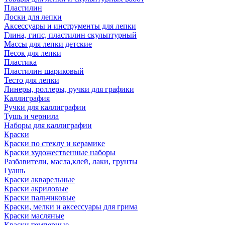
Пластилин
Доски для лепки
Аксессуары и инструменты для лепки
Глина, гипс, пластилин скульптурный
Массы для лепки детские
Песок для лепки
Пластика
Пластилин шариковый
Тесто для лепки
Линеры, роллеры, ручки для графики
Каллиграфия
Ручки для каллиграфии
Тушь и чернила
Наборы для каллиграфии
Краски
Краски по стеклу и керамике
Краски художественные наборы
Разбавители, масла,клей, лаки, грунты
Гуашь
Краски акварельные
Краски акриловые
Краски пальчиковые
Краски, мелки и аксессуары для грима
Краски масляные
Краски темперные