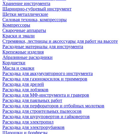
Хранение инструмента
Шарнирно-губцевый инструмент
Щетки металлические
Силовая техника, компрессоры
Компрессоры
Сварочные аппараты
Краски и эмали
Стремянки, лестницы и аксессуары для работ на высоте
Расходные материалы для инструмента
Крепежные изделия
Абразивные расходники
Кордщетки
Масла и смазки
Расходка для аккумуляторного инструмента
Расходка для газонокосилок и триммеров
Расходка для дрелей
Расходка для лобзиков
Расходка для МФ-инструмента и граверов
Расходка для паяльных работ
Расходка для перфораторов и отбойных молотков
Расходка для строительных пылесоcов
Расходка для шуруповертов и гайковертов
Расходка для электропил
Расходка для электрорубанков
Шарошки и борфрезы