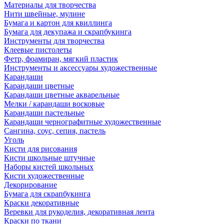
Материалы для творчества
Нити швейные, мулине
Бумага и картон для квиллинга
Бумага для декупажа и скрапбукинга
Инструменты для творчества
Клеевые пистолеты
Фетр, фоамиран, мягкий пластик
Инструменты и аксессуары художественные
Карандаши
Карандаши цветные
Карандаши цветные акварельные
Мелки / карандаши восковые
Карандаши пастельные
Карандаши чернографитные художественные
Сангина, соус, сепия, пастель
Уголь
Кисти для рисования
Кисти школьные штучные
Наборы кистей школьных
Кисти художественные
Декорирование
Бумага для скрапбукинга
Краски декоративные
Веревки для рукоделия, декоративная лента
Краски по ткани