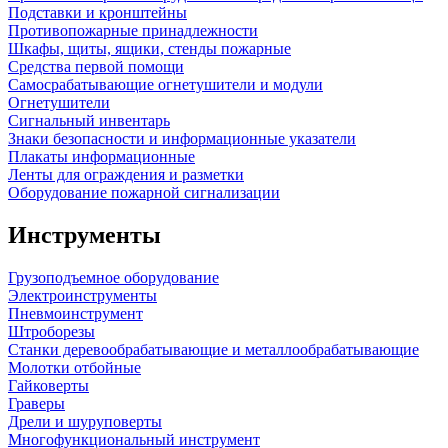
Подставки и кронштейны
Противопожарные принадлежности
Шкафы, щиты, ящики, стенды пожарные
Средства первой помощи
Самосрабатывающие огнетушители и модули
Огнетушители
Сигнальный инвентарь
Знаки безопасности и информационные указатели
Плакаты информационные
Ленты для ограждения и разметки
Оборудование пожарной сигнализации
Инструменты
Грузоподъемное оборудование
Электроинструменты
Пневмоинструмент
Штроборезы
Станки деревообрабатывающие и металлообрабатывающие
Молотки отбойные
Гайковерты
Граверы
Дрели и шуруповерты
Многофункциональный инструмент