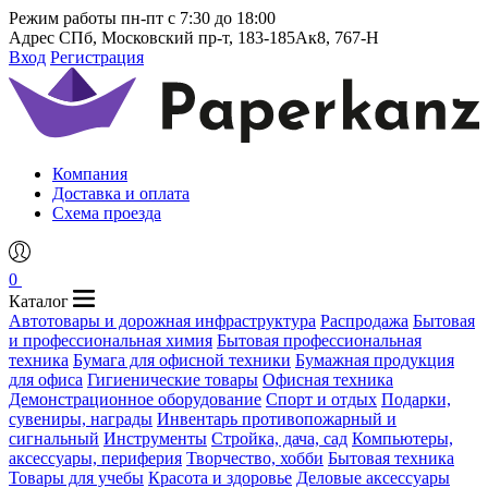
Режим работы
пн-пт с 7:30 до 18:00
Адрес
СПб, Московский пр-т, 183-185Ак8, 767-Н
Вход
Регистрация
Компания
Доставка и оплата
Схема проезда
0
Каталог
Автотовары и дорожная инфраструктура
Распродажа
Бытовая
и профессиональная химия
Бытовая профессиональная
техника
Бумага для офисной техники
Бумажная продукция
для офиса
Гигиенические товары
Офисная техника
Демонстрационное оборудование
Спорт и отдых
Подарки,
сувениры, награды
Инвентарь противопожарный и
сигнальный
Инструменты
Стройка, дача, сад
Компьютеры,
аксессуары, периферия
Творчество, хобби
Бытовая техника
Товары для учебы
Красота и здоровье
Деловые аксессуары