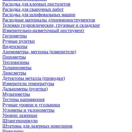
Расходка для клеевых пистолетов
Расходка для сварочных работ
Расходка для шлифовальных машин
Расходные материалы д/пневмоинструментов
Тележки гидровлические, грузовые и складские
Измерительно-разметочный инструмент
Гигрометры
Ручные рулетки
Видеоскопы
Анемометры, мегеоны (измерители)
Пирометры
Тепловизоры
Толщиномеры
Люксметры
Детекторы металла (проводки)
Измерители температуры
Дальномеры (рулетки)
Мультиметры
Тестеры напряжения
Ручные уровни и угольники
Угломеры и уклонометры
Уровни лазерные
Штангенциркули
Штативы для лазерных нивелиров
Нивелиры