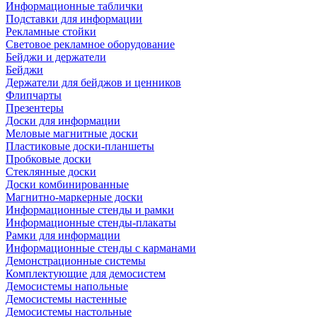
Информационные таблички
Подставки для информации
Рекламные стойки
Световое рекламное оборудование
Бейджи и держатели
Бейджи
Держатели для бейджов и ценников
Флипчарты
Презентеры
Доски для информации
Меловые магнитные доски
Пластиковые доски-планшеты
Пробковые доски
Стеклянные доски
Доски комбинированные
Магнитно-маркерные доски
Информационные стенды и рамки
Информационные стенды-плакаты
Рамки для информации
Информационные стенды с карманами
Демонстрационные системы
Комплектующие для демосистем
Демосистемы напольные
Демосистемы настенные
Демосистемы настольные