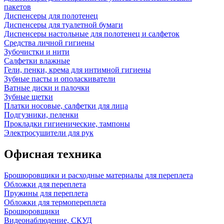
пакетов
Диспенсеры для полотенец
Диспенсеры для туалетной бумаги
Диспенсеры настольные для полотенец и салфеток
Средства личной гигиены
Зубочистки и нити
Салфетки влажные
Гели, пенки, крема для интимной гигиены
Зубные пасты и ополаскиватели
Ватные диски и палочки
Зубные щетки
Платки носовые, салфетки для лица
Подгузники, пеленки
Прокладки гигиенические, тампоны
Электросушители для рук
Офисная техника
Брошюровщики и расходные материалы для переплета
Обложки для переплета
Пружины для переплета
Обложки для термопереплета
Брошюровщики
Видеонаблюдение, СКУД