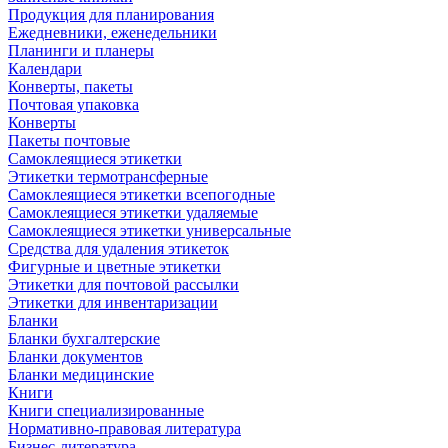
Продукция для планирования
Ежедневники, еженедельники
Планинги и планеры
Календари
Конверты, пакеты
Почтовая упаковка
Конверты
Пакеты почтовые
Самоклеящиеся этикетки
Этикетки термотрансферные
Самоклеящиеся этикетки всепогодные
Самоклеящиеся этикетки удаляемые
Самоклеящиеся этикетки универсальные
Средства для удаления этикеток
Фигурные и цветные этикетки
Этикетки для почтовой рассылки
Этикетки для инвентаризации
Бланки
Бланки бухгалтерские
Бланки документов
Бланки медицинские
Книги
Книги специализированные
Нормативно-правовая литература
Бизнес-литература