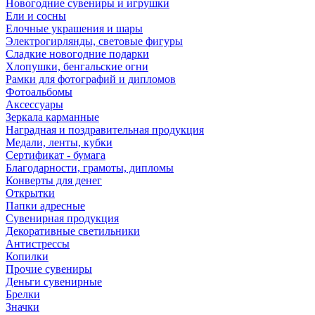
Новогодние сувениры и игрушки
Ели и сосны
Елочные украшения и шары
Электрогирлянды, световые фигуры
Сладкие новогодние подарки
Хлопушки, бенгальские огни
Рамки для фотографий и дипломов
Фотоальбомы
Аксессуары
Зеркала карманные
Наградная и поздравительная продукция
Медали, ленты, кубки
Сертификат - бумага
Благодарности, грамоты, дипломы
Конверты для денег
Открытки
Папки адресные
Сувенирная продукция
Декоративные светильники
Антистрессы
Копилки
Прочие сувениры
Деньги сувенирные
Брелки
Значки