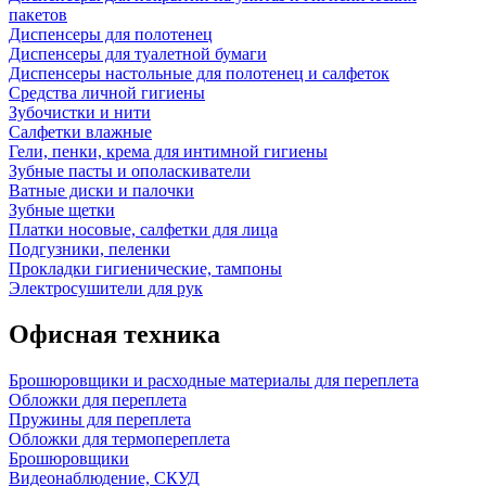
пакетов
Диспенсеры для полотенец
Диспенсеры для туалетной бумаги
Диспенсеры настольные для полотенец и салфеток
Средства личной гигиены
Зубочистки и нити
Салфетки влажные
Гели, пенки, крема для интимной гигиены
Зубные пасты и ополаскиватели
Ватные диски и палочки
Зубные щетки
Платки носовые, салфетки для лица
Подгузники, пеленки
Прокладки гигиенические, тампоны
Электросушители для рук
Офисная техника
Брошюровщики и расходные материалы для переплета
Обложки для переплета
Пружины для переплета
Обложки для термопереплета
Брошюровщики
Видеонаблюдение, СКУД