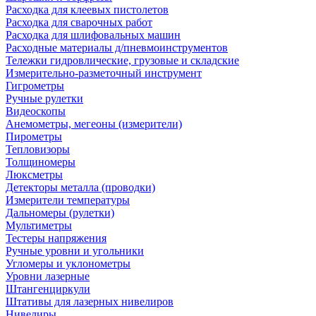
Расходка для клеевых пистолетов
Расходка для сварочных работ
Расходка для шлифовальных машин
Расходные материалы д/пневмоинструментов
Тележки гидровлические, грузовые и складские
Измерительно-разметочный инструмент
Гигрометры
Ручные рулетки
Видеоскопы
Анемометры, мегеоны (измерители)
Пирометры
Тепловизоры
Толщиномеры
Люксметры
Детекторы металла (проводки)
Измерители температуры
Дальномеры (рулетки)
Мультиметры
Тестеры напряжения
Ручные уровни и угольники
Угломеры и уклонометры
Уровни лазерные
Штангенциркули
Штативы для лазерных нивелиров
Нивелиры