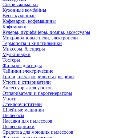
Соковыжималки
Кухонные комбайны
Весы кухонные
Кофеварки, кофемашины
Кофемолки
Кулеры, пурифайеры, помпы, аксессуары
Микроволновые печи, электропечи
Термопоты и кипятильники
Миксеры, блендеры
Мультиварки
Тостеры
Фильтры для воды
Чайники электрические
Грили, электрогрили и аэрогрили
Утюги и отпариватели
Аксессуары для утюгов
Отпариватели и парогенераторы
Утюги
Стеклоочистители
Швейные машинки
Пылесосы
Насадки для пылесосов
Пылесборники
Средства для моющих пылесосов
Фильтры для пылесосов