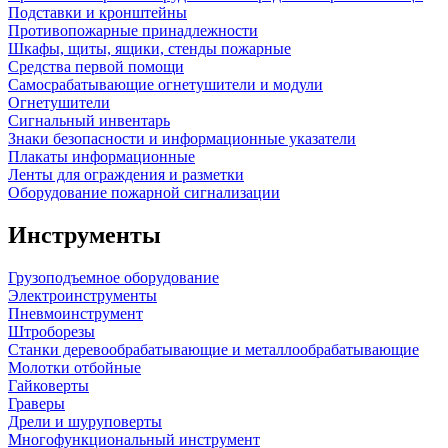
Подставки и кронштейны
Противопожарные принадлежности
Шкафы, щиты, ящики, стенды пожарные
Средства первой помощи
Самосрабатывающие огнетушители и модули
Огнетушители
Сигнальный инвентарь
Знаки безопасности и информационные указатели
Плакаты информационные
Ленты для ограждения и разметки
Оборудование пожарной сигнализации
Инструменты
Грузоподъемное оборудование
Электроинструменты
Пневмоинструмент
Штроборезы
Станки деревообрабатывающие и металлообрабатывающие
Молотки отбойные
Гайковерты
Граверы
Дрели и шуруповерты
Многофункциональный инструмент