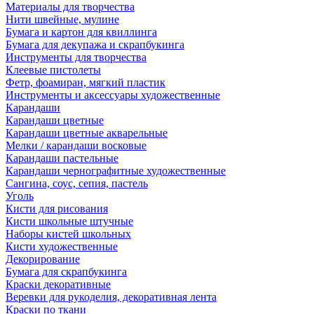
Материалы для творчества
Нити швейные, мулине
Бумага и картон для квиллинга
Бумага для декупажа и скрапбукинга
Инструменты для творчества
Клеевые пистолеты
Фетр, фоамиран, мягкий пластик
Инструменты и аксессуары художественные
Карандаши
Карандаши цветные
Карандаши цветные акварельные
Мелки / карандаши восковые
Карандаши пастельные
Карандаши чернографитные художественные
Сангина, соус, сепия, пастель
Уголь
Кисти для рисования
Кисти школьные штучные
Наборы кистей школьных
Кисти художественные
Декорирование
Бумага для скрапбукинга
Краски декоративные
Веревки для рукоделия, декоративная лента
Краски по ткани