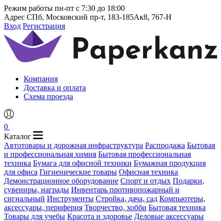
Режим работы
пн-пт с 7:30 до 18:00
Адрес
СПб, Московский пр-т, 183-185Ак8, 767-Н
Вход
Регистрация
Компания
Доставка и оплата
Схема проезда
0
Каталог
Автотовары и дорожная инфраструктура
Распродажа
Бытовая
и профессиональная химия
Бытовая профессиональная
техника
Бумага для офисной техники
Бумажная продукция
для офиса
Гигиенические товары
Офисная техника
Демонстрационное оборудование
Спорт и отдых
Подарки,
сувениры, награды
Инвентарь противопожарный и
сигнальный
Инструменты
Стройка, дача, сад
Компьютеры,
аксессуары, периферия
Творчество, хобби
Бытовая техника
Товары для учебы
Красота и здоровье
Деловые аксессуары