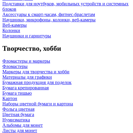
Подставки для ноутбуков, мобильных устройств и системных
блоков
Аксессуары к смарт-часам, фитнес-браслетам
Наушники, микрофоны, колонки, веб-камеры
Веб-камеры
Колонки
Наушники и гарнитуры
Творчество, хобби
Фломастеры и маркеры
Фломастеры
Маркеры для творчества и хобби
Материалы для графики
Бумажная продукция для поделок
Бумага крепированная
Бумага тишью
Картон
Наборы цветной бумаги и картона
Фольга цветная
Цветная бумага
Нумизматика
Альбомы для монет
Листы для монет