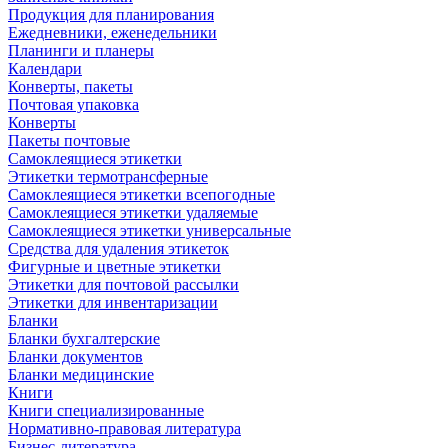
Продукция для планирования
Ежедневники, еженедельники
Планинги и планеры
Календари
Конверты, пакеты
Почтовая упаковка
Конверты
Пакеты почтовые
Самоклеящиеся этикетки
Этикетки термотрансферные
Самоклеящиеся этикетки всепогодные
Самоклеящиеся этикетки удаляемые
Самоклеящиеся этикетки универсальные
Средства для удаления этикеток
Фигурные и цветные этикетки
Этикетки для почтовой рассылки
Этикетки для инвентаризации
Бланки
Бланки бухгалтерские
Бланки документов
Бланки медицинские
Книги
Книги специализированные
Нормативно-правовая литература
Бизнес-литература