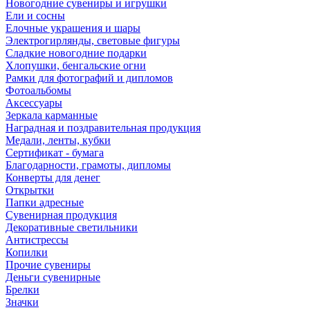
Новогодние сувениры и игрушки
Ели и сосны
Елочные украшения и шары
Электрогирлянды, световые фигуры
Сладкие новогодние подарки
Хлопушки, бенгальские огни
Рамки для фотографий и дипломов
Фотоальбомы
Аксессуары
Зеркала карманные
Наградная и поздравительная продукция
Медали, ленты, кубки
Сертификат - бумага
Благодарности, грамоты, дипломы
Конверты для денег
Открытки
Папки адресные
Сувенирная продукция
Декоративные светильники
Антистрессы
Копилки
Прочие сувениры
Деньги сувенирные
Брелки
Значки