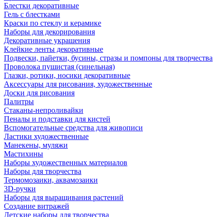
Блестки декоративные
Гель с блестками
Краски по стеклу и керамике
Наборы для декорирования
Декоративные украшения
Клейкие ленты декоративные
Подвески, пайетки, бусины, стразы и помпоны для творчества
Проволока пушистая (синельная)
Глазки, ротики, носики декоративные
Аксессуары для рисования, художественные
Доски для рисования
Палитры
Стаканы-непроливайки
Пеналы и подставки для кистей
Вспомогательные средства для живописи
Ластики художественные
Манекены, муляжи
Мастихины
Наборы художественных материалов
Наборы для творчества
Термомозаики, аквамозаики
3D-ручки
Наборы для выращивания растений
Создание витражей
Детские наборы для творчества