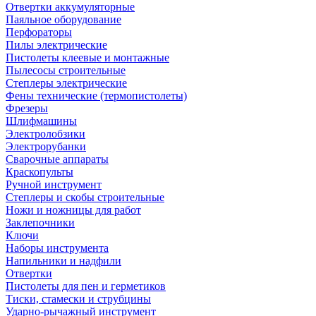
Отвертки аккумуляторные
Паяльное оборудование
Перфораторы
Пилы электрические
Пистолеты клеевые и монтажные
Пылесосы строительные
Степлеры электрические
Фены технические (термопистолеты)
Фрезеры
Шлифмашины
Электролобзики
Электрорубанки
Сварочные аппараты
Краскопульты
Ручной инструмент
Степлеры и скобы строительные
Ножи и ножницы для работ
Заклепочники
Ключи
Наборы инструмента
Напильники и надфили
Отвертки
Пистолеты для пен и герметиков
Тиски, стамески и струбцины
Ударно-рычажный инструмент