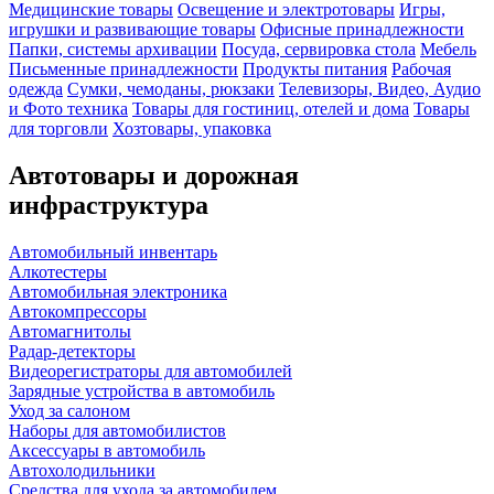
Медицинские товары
Освещение и электротовары
Игры,
игрушки и развивающие товары
Офисные принадлежности
Папки, системы архивации
Посуда, сервировка стола
Мебель
Письменные принадлежности
Продукты питания
Рабочая
одежда
Сумки, чемоданы, рюкзаки
Телевизоры, Видео, Аудио
и Фото техника
Товары для гостиниц, отелей и дома
Товары
для торговли
Хозтовары, упаковка
Автотовары и дорожная
инфраструктура
Автомобильный инвентарь
Алкотестеры
Автомобильная электроника
Автокомпрессоры
Автомагнитолы
Радар-детекторы
Видеорегистраторы для автомобилей
Зарядные устройства в автомобиль
Уход за салоном
Наборы для автомобилистов
Аксессуары в автомобиль
Автохолодильники
Средства для ухода за автомобилем