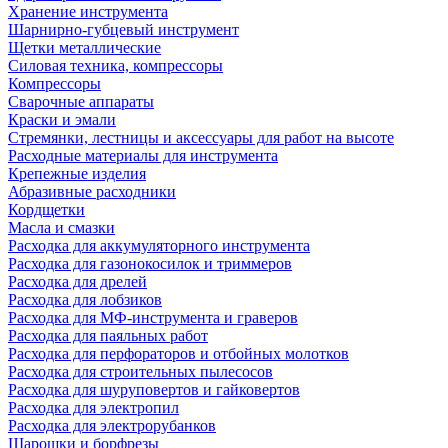
Хранение инструмента
Шарнирно-губцевый инструмент
Щетки металлические
Силовая техника, компрессоры
Компрессоры
Сварочные аппараты
Краски и эмали
Стремянки, лестницы и аксессуары для работ на высоте
Расходные материалы для инструмента
Крепежные изделия
Абразивные расходники
Кордщетки
Масла и смазки
Расходка для аккумуляторного инструмента
Расходка для газонокосилок и триммеров
Расходка для дрелей
Расходка для лобзиков
Расходка для МФ-инструмента и граверов
Расходка для паяльных работ
Расходка для перфораторов и отбойных молотков
Расходка для строительных пылесоcов
Расходка для шуруповертов и гайковертов
Расходка для электропил
Расходка для электрорубанков
Шарошки и борфрезы