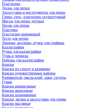
Пластилин
Доски для лепки
Аксессуары и инструменты для лепки
Глина, гипс, пластилин скульптурный
Массы для лепки детские
Песок для лепки
Пластика
Пластилин шариковый
Тесто для лепки
Линеры, роллеры, ручки для графики
Каллиграфия
Ручки для каллиграфии
Тушь и чернила
Наборы для каллиграфии
Краски
Краски по стеклу и керамике
Краски художественные наборы
Разбавители, масла,клей, лаки, грунты
Гуашь
Краски акварельные
Краски акриловые
Краски пальчиковые
Краски, мелки и аксессуары для грима
Краски масляные
Краски темперные