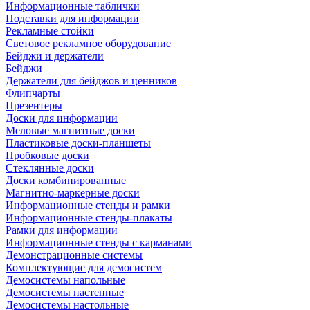
Информационные таблички
Подставки для информации
Рекламные стойки
Световое рекламное оборудование
Бейджи и держатели
Бейджи
Держатели для бейджов и ценников
Флипчарты
Презентеры
Доски для информации
Меловые магнитные доски
Пластиковые доски-планшеты
Пробковые доски
Стеклянные доски
Доски комбинированные
Магнитно-маркерные доски
Информационные стенды и рамки
Информационные стенды-плакаты
Рамки для информации
Информационные стенды с карманами
Демонстрационные системы
Комплектующие для демосистем
Демосистемы напольные
Демосистемы настенные
Демосистемы настольные