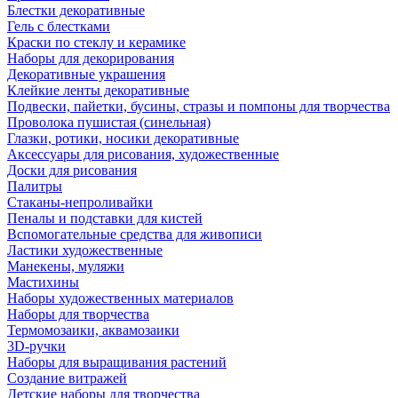
Блестки декоративные
Гель с блестками
Краски по стеклу и керамике
Наборы для декорирования
Декоративные украшения
Клейкие ленты декоративные
Подвески, пайетки, бусины, стразы и помпоны для творчества
Проволока пушистая (синельная)
Глазки, ротики, носики декоративные
Аксессуары для рисования, художественные
Доски для рисования
Палитры
Стаканы-непроливайки
Пеналы и подставки для кистей
Вспомогательные средства для живописи
Ластики художественные
Манекены, муляжи
Мастихины
Наборы художественных материалов
Наборы для творчества
Термомозаики, аквамозаики
3D-ручки
Наборы для выращивания растений
Создание витражей
Детские наборы для творчества