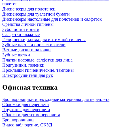
пакетов
Диспенсеры для полотенец
Диспенсеры для туалетной бумаги
Диспенсеры настольные для полотенец и салфеток
Средства личной гигиены
Зубочистки и нити
Салфетки влажные
Гели, пенки, крема для интимной гигиены
Зубные пасты и ополаскиватели
Ватные диски и палочки
Зубные щетки
Платки носовые, салфетки для лица
Подгузники, пеленки
Прокладки гигиенические, тампоны
Электросушители для рук
Офисная техника
Брошюровщики и расходные материалы для переплета
Обложки для переплета
Пружины для переплета
Обложки для термопереплета
Брошюровщики
Видеонаблюдение, СКУД