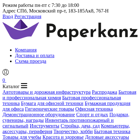
Режим работы
пн-пт с 7:30 до 18:00
Адрес
СПб, Московский пр-т, 183-185Ак8, 767-Н
Вход
Регистрация
Компания
Доставка и оплата
Схема проезда
0
Каталог
Автотовары и дорожная инфраструктура
Распродажа
Бытовая
и профессиональная химия
Бытовая профессиональная
техника
Бумага для офисной техники
Бумажная продукция
для офиса
Гигиенические товары
Офисная техника
Демонстрационное оборудование
Спорт и отдых
Подарки,
сувениры, награды
Инвентарь противопожарный и
сигнальный
Инструменты
Стройка, дача, сад
Компьютеры,
аксессуары, периферия
Творчество, хобби
Бытовая техника
Товары для учебы
Красота и здоровье
Деловые аксессуары