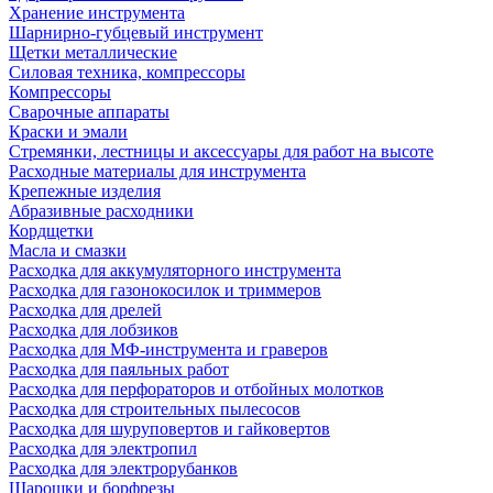
Хранение инструмента
Шарнирно-губцевый инструмент
Щетки металлические
Силовая техника, компрессоры
Компрессоры
Сварочные аппараты
Краски и эмали
Стремянки, лестницы и аксессуары для работ на высоте
Расходные материалы для инструмента
Крепежные изделия
Абразивные расходники
Кордщетки
Масла и смазки
Расходка для аккумуляторного инструмента
Расходка для газонокосилок и триммеров
Расходка для дрелей
Расходка для лобзиков
Расходка для МФ-инструмента и граверов
Расходка для паяльных работ
Расходка для перфораторов и отбойных молотков
Расходка для строительных пылесоcов
Расходка для шуруповертов и гайковертов
Расходка для электропил
Расходка для электрорубанков
Шарошки и борфрезы