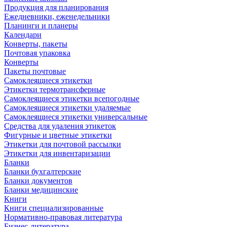
Продукция для планирования
Ежедневники, еженедельники
Планинги и планеры
Календари
Конверты, пакеты
Почтовая упаковка
Конверты
Пакеты почтовые
Самоклеящиеся этикетки
Этикетки термотрансферные
Самоклеящиеся этикетки всепогодные
Самоклеящиеся этикетки удаляемые
Самоклеящиеся этикетки универсальные
Средства для удаления этикеток
Фигурные и цветные этикетки
Этикетки для почтовой рассылки
Этикетки для инвентаризации
Бланки
Бланки бухгалтерские
Бланки документов
Бланки медицинские
Книги
Книги специализированные
Нормативно-правовая литература
Бизнес-литература