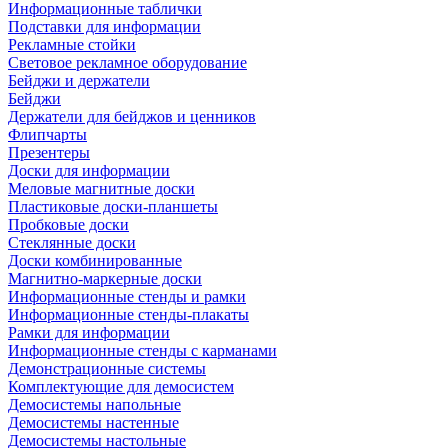
Информационные таблички
Подставки для информации
Рекламные стойки
Световое рекламное оборудование
Бейджи и держатели
Бейджи
Держатели для бейджов и ценников
Флипчарты
Презентеры
Доски для информации
Меловые магнитные доски
Пластиковые доски-планшеты
Пробковые доски
Стеклянные доски
Доски комбинированные
Магнитно-маркерные доски
Информационные стенды и рамки
Информационные стенды-плакаты
Рамки для информации
Информационные стенды с карманами
Демонстрационные системы
Комплектующие для демосистем
Демосистемы напольные
Демосистемы настенные
Демосистемы настольные