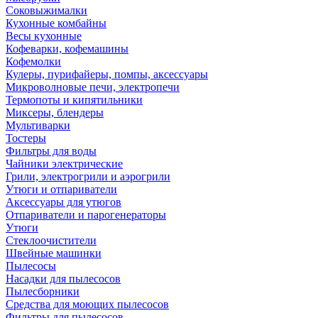
Соковыжималки
Кухонные комбайны
Весы кухонные
Кофеварки, кофемашины
Кофемолки
Кулеры, пурифайеры, помпы, аксессуары
Микроволновые печи, электропечи
Термопоты и кипятильники
Миксеры, блендеры
Мультиварки
Тостеры
Фильтры для воды
Чайники электрические
Грили, электрогрили и аэрогрили
Утюги и отпариватели
Аксессуары для утюгов
Отпариватели и парогенераторы
Утюги
Стеклоочистители
Швейные машинки
Пылесосы
Насадки для пылесосов
Пылесборники
Средства для моющих пылесосов
Фильтры для пылесосов