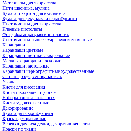
Материалы для творчества
Нити швейные, мулине
Бумага и картон для квиллинга
Бумага для декупажа и скрапбукинга
Инструменты для творчества
Клеевые пистолеты
Фетр, фоамиран, мягкий пластик
Инструменты и аксессуары художественные
Карандаши
Карандаши цветные
Карандаши цветные акварельные
Мелки / карандаши восковые
Карандаши пастельные
Карандаши чернографитные художественные
Сангина, соус, сепия, пастель
Уголь
Кисти для рисования
Кисти школьные штучные
Наборы кистей школьных
Кисти художественные
Декорирование
Бумага для скрапбукинга
Краски декоративные
Веревки для рукоделия, декоративная лента
Краски по ткани