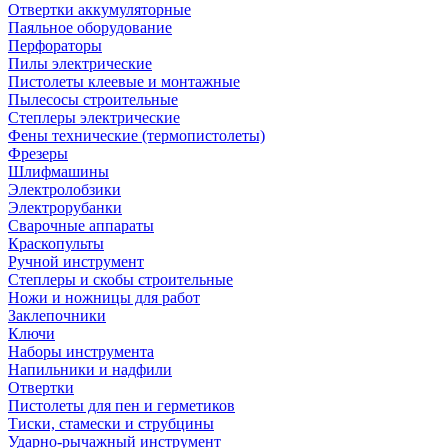
Отвертки аккумуляторные
Паяльное оборудование
Перфораторы
Пилы электрические
Пистолеты клеевые и монтажные
Пылесосы строительные
Степлеры электрические
Фены технические (термопистолеты)
Фрезеры
Шлифмашины
Электролобзики
Электрорубанки
Сварочные аппараты
Краскопульты
Ручной инструмент
Степлеры и скобы строительные
Ножи и ножницы для работ
Заклепочники
Ключи
Наборы инструмента
Напильники и надфили
Отвертки
Пистолеты для пен и герметиков
Тиски, стамески и струбцины
Ударно-рычажный инструмент