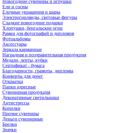
Новогодние сувениры и игрушки
Ели и сосны
Елочные украшения и шары
Электрогирлянды, световые фигуры
Сладкие новогодние подарки
Хлопушки, бенгальские огни
Рамки для фотографий и дипломов
Фотоальбомы
Аксессуары
Зеркала карманные
Наградная и поздравительная продукция
Медали, ленты, кубки
Сертификат - бумага
Благодарности, грамоты, дипломы
Конверты для денег
Открытки
Папки адресные
Сувенирная продукция
Декоративные светильники
Антистрессы
Копилки
Прочие сувениры
Деньги сувенирные
Брелки
Значки