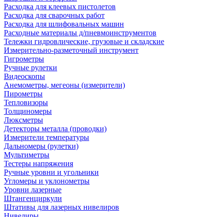
Расходка для клеевых пистолетов
Расходка для сварочных работ
Расходка для шлифовальных машин
Расходные материалы д/пневмоинструментов
Тележки гидровлические, грузовые и складские
Измерительно-разметочный инструмент
Гигрометры
Ручные рулетки
Видеоскопы
Анемометры, мегеоны (измерители)
Пирометры
Тепловизоры
Толщиномеры
Люксметры
Детекторы металла (проводки)
Измерители температуры
Дальномеры (рулетки)
Мультиметры
Тестеры напряжения
Ручные уровни и угольники
Угломеры и уклонометры
Уровни лазерные
Штангенциркули
Штативы для лазерных нивелиров
Нивелиры