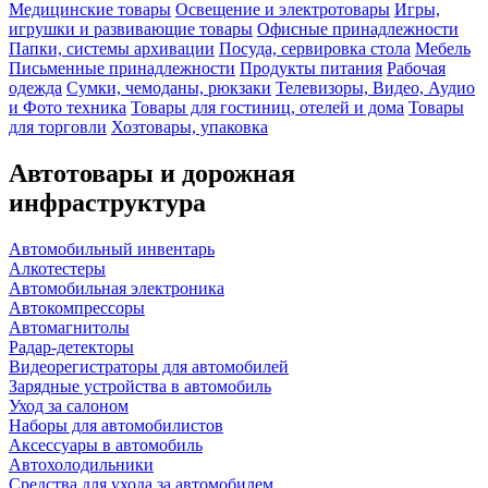
Медицинские товары
Освещение и электротовары
Игры,
игрушки и развивающие товары
Офисные принадлежности
Папки, системы архивации
Посуда, сервировка стола
Мебель
Письменные принадлежности
Продукты питания
Рабочая
одежда
Сумки, чемоданы, рюкзаки
Телевизоры, Видео, Аудио
и Фото техника
Товары для гостиниц, отелей и дома
Товары
для торговли
Хозтовары, упаковка
Автотовары и дорожная
инфраструктура
Автомобильный инвентарь
Алкотестеры
Автомобильная электроника
Автокомпрессоры
Автомагнитолы
Радар-детекторы
Видеорегистраторы для автомобилей
Зарядные устройства в автомобиль
Уход за салоном
Наборы для автомобилистов
Аксессуары в автомобиль
Автохолодильники
Средства для ухода за автомобилем