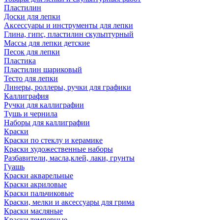
Пластилин
Доски для лепки
Аксессуары и инструменты для лепки
Глина, гипс, пластилин скульптурный
Массы для лепки детские
Песок для лепки
Пластика
Пластилин шариковый
Тесто для лепки
Линеры, роллеры, ручки для графики
Каллиграфия
Ручки для каллиграфии
Тушь и чернила
Наборы для каллиграфии
Краски
Краски по стеклу и керамике
Краски художественные наборы
Разбавители, масла,клей, лаки, грунты
Гуашь
Краски акварельные
Краски акриловые
Краски пальчиковые
Краски, мелки и аксессуары для грима
Краски масляные
Краски темперные