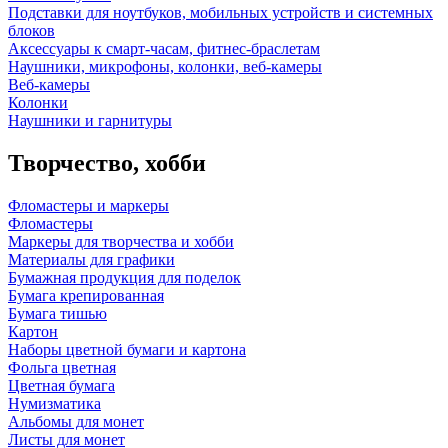
Подставки для ноутбуков, мобильных устройств и системных
блоков
Аксессуары к смарт-часам, фитнес-браслетам
Наушники, микрофоны, колонки, веб-камеры
Веб-камеры
Колонки
Наушники и гарнитуры
Творчество, хобби
Фломастеры и маркеры
Фломастеры
Маркеры для творчества и хобби
Материалы для графики
Бумажная продукция для поделок
Бумага крепированная
Бумага тишью
Картон
Наборы цветной бумаги и картона
Фольга цветная
Цветная бумага
Нумизматика
Альбомы для монет
Листы для монет