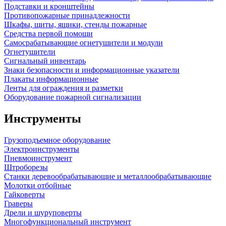
Подставки и кронштейны
Противопожарные принадлежности
Шкафы, щиты, ящики, стенды пожарные
Средства первой помощи
Самосрабатывающие огнетушители и модули
Огнетушители
Сигнальный инвентарь
Знаки безопасности и информационные указатели
Плакаты информационные
Ленты для ограждения и разметки
Оборудование пожарной сигнализации
Инструменты
Грузоподъемное оборудование
Электроинструменты
Пневмоинструмент
Штроборезы
Станки деревообрабатывающие и металлообрабатывающие
Молотки отбойные
Гайковерты
Граверы
Дрели и шуруповерты
Многофункциональный инструмент