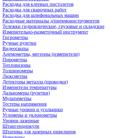
Расходка для клеевых пистолетов
Расходка для сварочных работ
Расходка для шлифовальных машин
Расходные материалы д/пневмоинструментов
Тележки гидровлические, грузовые и складские
Измерительно-разметочный инструмент
Гигрометры
Ручные рулетки
Видеоскопы
Анемометры, мегеоны (измерители)
Пирометры
Тепловизоры
Толщиномеры
Люксметры
Детекторы металла (проводки)
Измерители температуры
Дальномеры (рулетки)
Мультиметры
Тестеры напряжения
Ручные уровни и угольники
Угломеры и уклонометры
Уровни лазерные
Штангенциркули
Штативы для лазерных нивелиров
Нивелиры