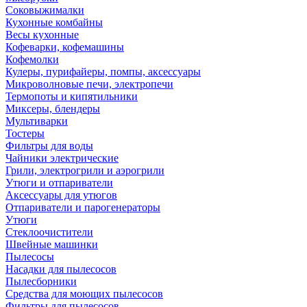
Соковыжималки
Кухонные комбайны
Весы кухонные
Кофеварки, кофемашины
Кофемолки
Кулеры, пурифайеры, помпы, аксессуары
Микроволновые печи, электропечи
Термопоты и кипятильники
Миксеры, блендеры
Мультиварки
Тостеры
Фильтры для воды
Чайники электрические
Грили, электрогрили и аэрогрили
Утюги и отпариватели
Аксессуары для утюгов
Отпариватели и парогенераторы
Утюги
Стеклоочистители
Швейные машинки
Пылесосы
Насадки для пылесосов
Пылесборники
Средства для моющих пылесосов
Фильтры для пылесосов