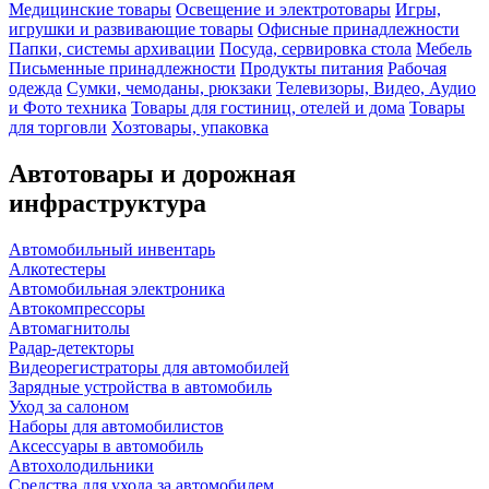
Медицинские товары
Освещение и электротовары
Игры,
игрушки и развивающие товары
Офисные принадлежности
Папки, системы архивации
Посуда, сервировка стола
Мебель
Письменные принадлежности
Продукты питания
Рабочая
одежда
Сумки, чемоданы, рюкзаки
Телевизоры, Видео, Аудио
и Фото техника
Товары для гостиниц, отелей и дома
Товары
для торговли
Хозтовары, упаковка
Автотовары и дорожная
инфраструктура
Автомобильный инвентарь
Алкотестеры
Автомобильная электроника
Автокомпрессоры
Автомагнитолы
Радар-детекторы
Видеорегистраторы для автомобилей
Зарядные устройства в автомобиль
Уход за салоном
Наборы для автомобилистов
Аксессуары в автомобиль
Автохолодильники
Средства для ухода за автомобилем