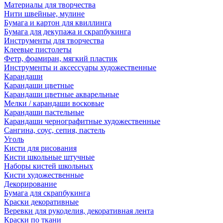
Материалы для творчества
Нити швейные, мулине
Бумага и картон для квиллинга
Бумага для декупажа и скрапбукинга
Инструменты для творчества
Клеевые пистолеты
Фетр, фоамиран, мягкий пластик
Инструменты и аксессуары художественные
Карандаши
Карандаши цветные
Карандаши цветные акварельные
Мелки / карандаши восковые
Карандаши пастельные
Карандаши чернографитные художественные
Сангина, соус, сепия, пастель
Уголь
Кисти для рисования
Кисти школьные штучные
Наборы кистей школьных
Кисти художественные
Декорирование
Бумага для скрапбукинга
Краски декоративные
Веревки для рукоделия, декоративная лента
Краски по ткани