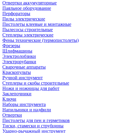
Отвертки аккумуляторные
Паяльное оборудование
Перфораторы
Пилы электрические
Пистолеты клеевые и монтажные
Пылесосы строительные
Степлеры электрические
Фены технические (термопистолеты)
Фрезеры
Шлифмашины
Электролобзики
Электрорубанки
Сварочные аппараты
Краскопульты
Ручной инструмент
Степлеры и скобы строительные
Ножи и ножницы для работ
Заклепочники
Ключи
Наборы инструмента
Напильники и надфили
Отвертки
Пистолеты для пен и герметиков
Тиски, стамески и струбцины
Ударно-рычажный инструмент