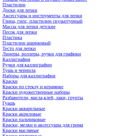
Пластилин
Доски для лепки
Аксессуары и инструменты для лепки
Глина, гипс, пластилин скульптурный
Массы для лепки детские
Песок для лепки
Пластика
Пластилин шариковый
Тесто для лепки
Линеры, роллеры, ручки для графики
Каллиграфия
Ручки для каллиграфии
Тушь и чернила
Наборы для каллиграфии
Краски
Краски по стеклу и керамике
Краски художественные наборы
Разбавители, масла,клей, лаки, грунты
Гуашь
Краски акварельные
Краски акриловые
Краски пальчиковые
Краски, мелки и аксессуары для грима
Краски масляные
Краски темперные