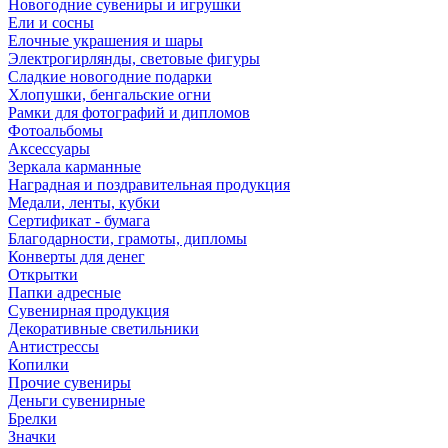
Новогодние сувениры и игрушки
Ели и сосны
Елочные украшения и шары
Электрогирлянды, световые фигуры
Сладкие новогодние подарки
Хлопушки, бенгальские огни
Рамки для фотографий и дипломов
Фотоальбомы
Аксессуары
Зеркала карманные
Наградная и поздравительная продукция
Медали, ленты, кубки
Сертификат - бумага
Благодарности, грамоты, дипломы
Конверты для денег
Открытки
Папки адресные
Сувенирная продукция
Декоративные светильники
Антистрессы
Копилки
Прочие сувениры
Деньги сувенирные
Брелки
Значки