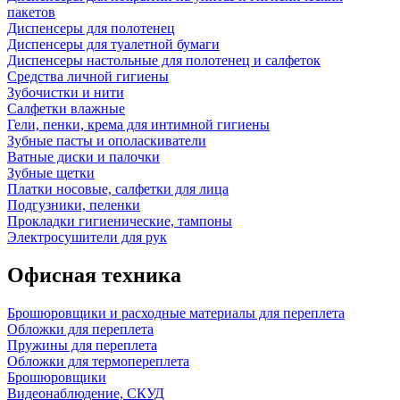
пакетов
Диспенсеры для полотенец
Диспенсеры для туалетной бумаги
Диспенсеры настольные для полотенец и салфеток
Средства личной гигиены
Зубочистки и нити
Салфетки влажные
Гели, пенки, крема для интимной гигиены
Зубные пасты и ополаскиватели
Ватные диски и палочки
Зубные щетки
Платки носовые, салфетки для лица
Подгузники, пеленки
Прокладки гигиенические, тампоны
Электросушители для рук
Офисная техника
Брошюровщики и расходные материалы для переплета
Обложки для переплета
Пружины для переплета
Обложки для термопереплета
Брошюровщики
Видеонаблюдение, СКУД