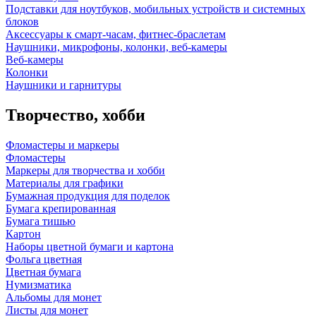
Подставки для ноутбуков, мобильных устройств и системных
блоков
Аксессуары к смарт-часам, фитнес-браслетам
Наушники, микрофоны, колонки, веб-камеры
Веб-камеры
Колонки
Наушники и гарнитуры
Творчество, хобби
Фломастеры и маркеры
Фломастеры
Маркеры для творчества и хобби
Материалы для графики
Бумажная продукция для поделок
Бумага крепированная
Бумага тишью
Картон
Наборы цветной бумаги и картона
Фольга цветная
Цветная бумага
Нумизматика
Альбомы для монет
Листы для монет