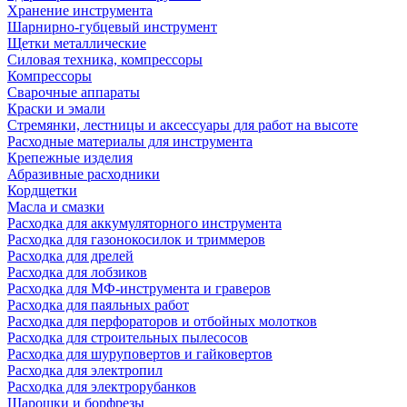
Хранение инструмента
Шарнирно-губцевый инструмент
Щетки металлические
Силовая техника, компрессоры
Компрессоры
Сварочные аппараты
Краски и эмали
Стремянки, лестницы и аксессуары для работ на высоте
Расходные материалы для инструмента
Крепежные изделия
Абразивные расходники
Кордщетки
Масла и смазки
Расходка для аккумуляторного инструмента
Расходка для газонокосилок и триммеров
Расходка для дрелей
Расходка для лобзиков
Расходка для МФ-инструмента и граверов
Расходка для паяльных работ
Расходка для перфораторов и отбойных молотков
Расходка для строительных пылесоcов
Расходка для шуруповертов и гайковертов
Расходка для электропил
Расходка для электрорубанков
Шарошки и борфрезы