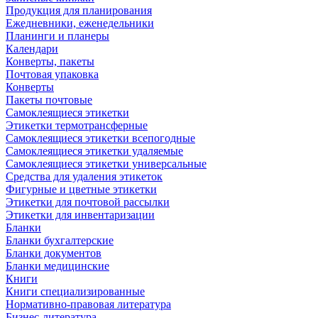
Продукция для планирования
Ежедневники, еженедельники
Планинги и планеры
Календари
Конверты, пакеты
Почтовая упаковка
Конверты
Пакеты почтовые
Самоклеящиеся этикетки
Этикетки термотрансферные
Самоклеящиеся этикетки всепогодные
Самоклеящиеся этикетки удаляемые
Самоклеящиеся этикетки универсальные
Средства для удаления этикеток
Фигурные и цветные этикетки
Этикетки для почтовой рассылки
Этикетки для инвентаризации
Бланки
Бланки бухгалтерские
Бланки документов
Бланки медицинские
Книги
Книги специализированные
Нормативно-правовая литература
Бизнес-литература