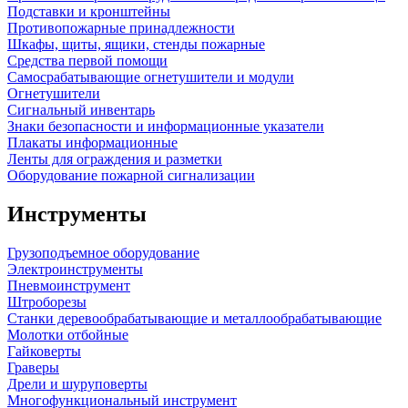
Подставки и кронштейны
Противопожарные принадлежности
Шкафы, щиты, ящики, стенды пожарные
Средства первой помощи
Самосрабатывающие огнетушители и модули
Огнетушители
Сигнальный инвентарь
Знаки безопасности и информационные указатели
Плакаты информационные
Ленты для ограждения и разметки
Оборудование пожарной сигнализации
Инструменты
Грузоподъемное оборудование
Электроинструменты
Пневмоинструмент
Штроборезы
Станки деревообрабатывающие и металлообрабатывающие
Молотки отбойные
Гайковерты
Граверы
Дрели и шуруповерты
Многофункциональный инструмент