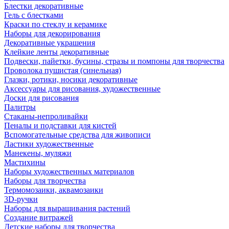
Блестки декоративные
Гель с блестками
Краски по стеклу и керамике
Наборы для декорирования
Декоративные украшения
Клейкие ленты декоративные
Подвески, пайетки, бусины, стразы и помпоны для творчества
Проволока пушистая (синельная)
Глазки, ротики, носики декоративные
Аксессуары для рисования, художественные
Доски для рисования
Палитры
Стаканы-непроливайки
Пеналы и подставки для кистей
Вспомогательные средства для живописи
Ластики художественные
Манекены, муляжи
Мастихины
Наборы художественных материалов
Наборы для творчества
Термомозаики, аквамозаики
3D-ручки
Наборы для выращивания растений
Создание витражей
Детские наборы для творчества