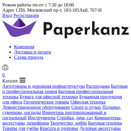
Режим работы
пн-пт с 7:30 до 18:00
Адрес
СПб, Московский пр-т, 183-185Ак8, 767-Н
Вход
Регистрация
Компания
Доставка и оплата
Схема проезда
0
Каталог
Автотовары и дорожная инфраструктура
Распродажа
Бытовая
и профессиональная химия
Бытовая профессиональная
техника
Бумага для офисной техники
Бумажная продукция
для офиса
Гигиенические товары
Офисная техника
Демонстрационное оборудование
Спорт и отдых
Подарки,
сувениры, награды
Инвентарь противопожарный и
сигнальный
Инструменты
Стройка, дача, сад
Компьютеры,
аксессуары, периферия
Творчество, хобби
Бытовая техника
Товары для учебы
Красота и здоровье
Деловые аксессуары