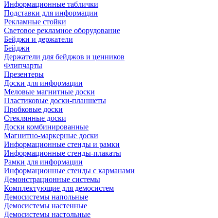
Информационные таблички
Подставки для информации
Рекламные стойки
Световое рекламное оборудование
Бейджи и держатели
Бейджи
Держатели для бейджов и ценников
Флипчарты
Презентеры
Доски для информации
Меловые магнитные доски
Пластиковые доски-планшеты
Пробковые доски
Стеклянные доски
Доски комбинированные
Магнитно-маркерные доски
Информационные стенды и рамки
Информационные стенды-плакаты
Рамки для информации
Информационные стенды с карманами
Демонстрационные системы
Комплектующие для демосистем
Демосистемы напольные
Демосистемы настенные
Демосистемы настольные