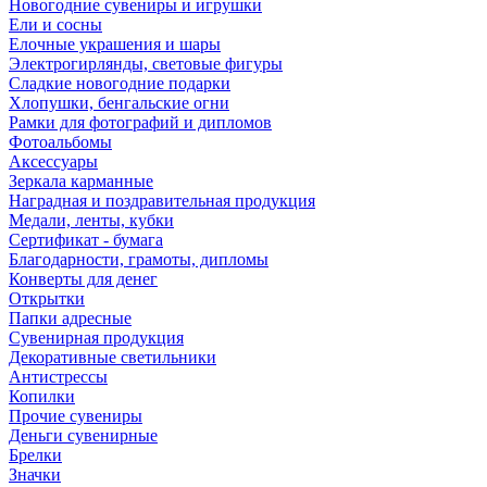
Новогодние сувениры и игрушки
Ели и сосны
Елочные украшения и шары
Электрогирлянды, световые фигуры
Сладкие новогодние подарки
Хлопушки, бенгальские огни
Рамки для фотографий и дипломов
Фотоальбомы
Аксессуары
Зеркала карманные
Наградная и поздравительная продукция
Медали, ленты, кубки
Сертификат - бумага
Благодарности, грамоты, дипломы
Конверты для денег
Открытки
Папки адресные
Сувенирная продукция
Декоративные светильники
Антистрессы
Копилки
Прочие сувениры
Деньги сувенирные
Брелки
Значки