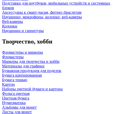
Подставки для ноутбуков, мобильных устройств и системных
блоков
Аксессуары к смарт-часам, фитнес-браслетам
Наушники, микрофоны, колонки, веб-камеры
Веб-камеры
Колонки
Наушники и гарнитуры
Творчество, хобби
Фломастеры и маркеры
Фломастеры
Маркеры для творчества и хобби
Материалы для графики
Бумажная продукция для поделок
Бумага крепированная
Бумага тишью
Картон
Наборы цветной бумаги и картона
Фольга цветная
Цветная бумага
Нумизматика
Альбомы для монет
Листы для монет