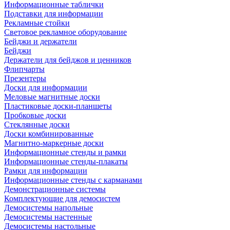
Информационные таблички
Подставки для информации
Рекламные стойки
Световое рекламное оборудование
Бейджи и держатели
Бейджи
Держатели для бейджов и ценников
Флипчарты
Презентеры
Доски для информации
Меловые магнитные доски
Пластиковые доски-планшеты
Пробковые доски
Стеклянные доски
Доски комбинированные
Магнитно-маркерные доски
Информационные стенды и рамки
Информационные стенды-плакаты
Рамки для информации
Информационные стенды с карманами
Демонстрационные системы
Комплектующие для демосистем
Демосистемы напольные
Демосистемы настенные
Демосистемы настольные