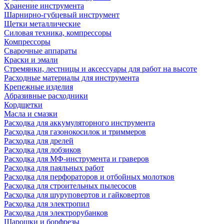
Хранение инструмента
Шарнирно-губцевый инструмент
Щетки металлические
Силовая техника, компрессоры
Компрессоры
Сварочные аппараты
Краски и эмали
Стремянки, лестницы и аксессуары для работ на высоте
Расходные материалы для инструмента
Крепежные изделия
Абразивные расходники
Кордщетки
Масла и смазки
Расходка для аккумуляторного инструмента
Расходка для газонокосилок и триммеров
Расходка для дрелей
Расходка для лобзиков
Расходка для МФ-инструмента и граверов
Расходка для паяльных работ
Расходка для перфораторов и отбойных молотков
Расходка для строительных пылесоcов
Расходка для шуруповертов и гайковертов
Расходка для электропил
Расходка для электрорубанков
Шарошки и борфрезы