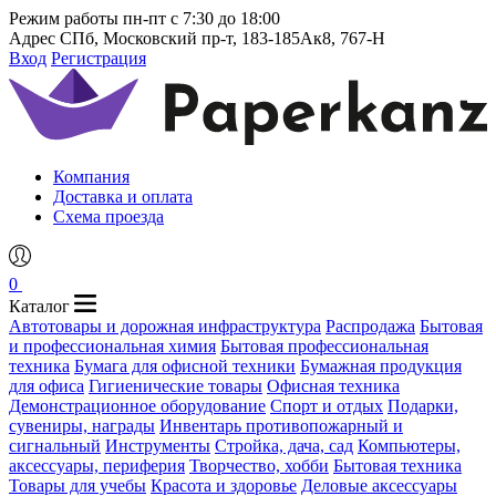
Режим работы
пн-пт с 7:30 до 18:00
Адрес
СПб, Московский пр-т, 183-185Ак8, 767-Н
Вход
Регистрация
Компания
Доставка и оплата
Схема проезда
0
Каталог
Автотовары и дорожная инфраструктура
Распродажа
Бытовая
и профессиональная химия
Бытовая профессиональная
техника
Бумага для офисной техники
Бумажная продукция
для офиса
Гигиенические товары
Офисная техника
Демонстрационное оборудование
Спорт и отдых
Подарки,
сувениры, награды
Инвентарь противопожарный и
сигнальный
Инструменты
Стройка, дача, сад
Компьютеры,
аксессуары, периферия
Творчество, хобби
Бытовая техника
Товары для учебы
Красота и здоровье
Деловые аксессуары