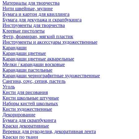
Материалы для творчества
Нити швейные, мулине
Бумага и картон для квиллинга
Бумага для декупажа и скрапбукинга
Инструменты для творчества
Клеевые пистолеты
Фетр, фоамиран, мягкий пластик
Инструменты и аксессуары художественные
Карандаши
Карандаши цветные
Карандаши цветные акварельные
Мелки / карандаши восковые
Карандаши пастельные
Карандаши чернографитные художественные
Сангина, соус, сепия, пастель
Уголь
Кисти для рисования
Кисти школьные штучные
Наборы кистей школьных
Кисти художественные
Декорирование
Бумага для скрапбукинга
Краски декоративные
Веревки для рукоделия, декоративная лента
Краски по ткани