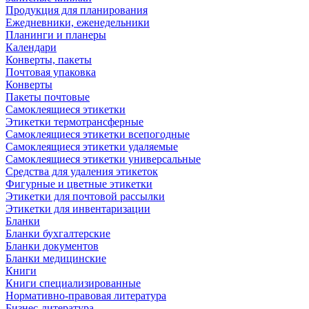
Продукция для планирования
Ежедневники, еженедельники
Планинги и планеры
Календари
Конверты, пакеты
Почтовая упаковка
Конверты
Пакеты почтовые
Самоклеящиеся этикетки
Этикетки термотрансферные
Самоклеящиеся этикетки всепогодные
Самоклеящиеся этикетки удаляемые
Самоклеящиеся этикетки универсальные
Средства для удаления этикеток
Фигурные и цветные этикетки
Этикетки для почтовой рассылки
Этикетки для инвентаризации
Бланки
Бланки бухгалтерские
Бланки документов
Бланки медицинские
Книги
Книги специализированные
Нормативно-правовая литература
Бизнес-литература