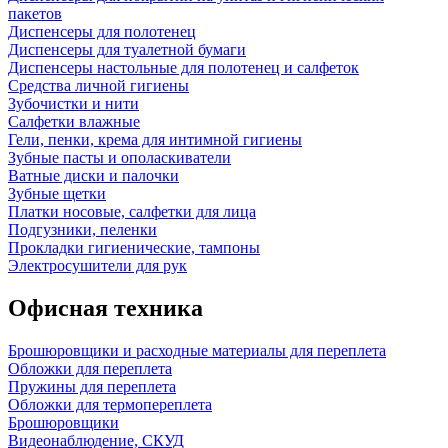
пакетов
Диспенсеры для полотенец
Диспенсеры для туалетной бумаги
Диспенсеры настольные для полотенец и салфеток
Средства личной гигиены
Зубочистки и нити
Салфетки влажные
Гели, пенки, крема для интимной гигиены
Зубные пасты и ополаскиватели
Ватные диски и палочки
Зубные щетки
Платки носовые, салфетки для лица
Подгузники, пеленки
Прокладки гигиенические, тампоны
Электросушители для рук
Офисная техника
Брошюровщики и расходные материалы для переплета
Обложки для переплета
Пружины для переплета
Обложки для термопереплета
Брошюровщики
Видеонаблюдение, СКУД