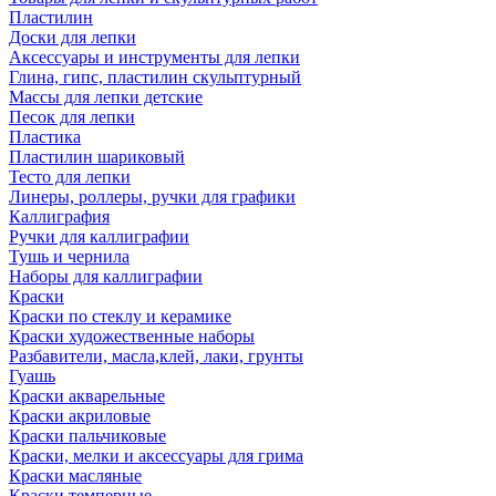
Пластилин
Доски для лепки
Аксессуары и инструменты для лепки
Глина, гипс, пластилин скульптурный
Массы для лепки детские
Песок для лепки
Пластика
Пластилин шариковый
Тесто для лепки
Линеры, роллеры, ручки для графики
Каллиграфия
Ручки для каллиграфии
Тушь и чернила
Наборы для каллиграфии
Краски
Краски по стеклу и керамике
Краски художественные наборы
Разбавители, масла,клей, лаки, грунты
Гуашь
Краски акварельные
Краски акриловые
Краски пальчиковые
Краски, мелки и аксессуары для грима
Краски масляные
Краски темперные