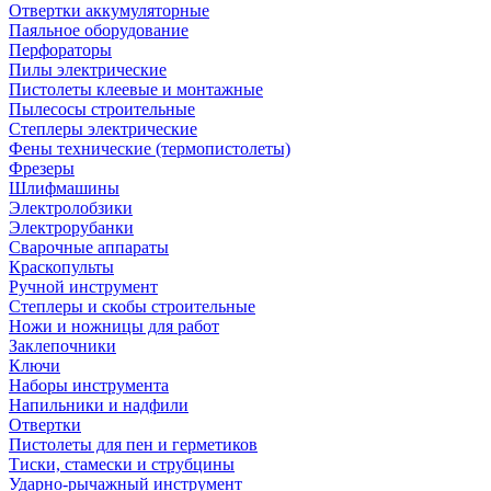
Отвертки аккумуляторные
Паяльное оборудование
Перфораторы
Пилы электрические
Пистолеты клеевые и монтажные
Пылесосы строительные
Степлеры электрические
Фены технические (термопистолеты)
Фрезеры
Шлифмашины
Электролобзики
Электрорубанки
Сварочные аппараты
Краскопульты
Ручной инструмент
Степлеры и скобы строительные
Ножи и ножницы для работ
Заклепочники
Ключи
Наборы инструмента
Напильники и надфили
Отвертки
Пистолеты для пен и герметиков
Тиски, стамески и струбцины
Ударно-рычажный инструмент