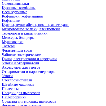
Соковыжималки
Кухонные комбайны
Весы кухонные
Кофеварки, кофемашины
Кофемолки
Кулеры, пурифайеры, помпы, аксессуары
Микроволновые печи, электропечи
Термопоты и кипятильники
Миксеры, блендеры
Мультиварки
Тостеры
Фильтры для воды
Чайники электрические
Грили, электрогрили и аэрогрили
Утюги и отпариватели
Аксессуары для утюгов
Отпариватели и парогенераторы
Утюги
Стеклоочистители
Швейные машинки
Пылесосы
Насадки для пылесосов
Пылесборники
Средства для моющих пылесосов
Фильтры для пылесосов