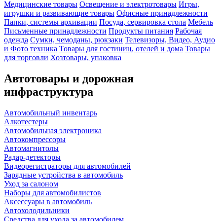
Медицинские товары
Освещение и электротовары
Игры,
игрушки и развивающие товары
Офисные принадлежности
Папки, системы архивации
Посуда, сервировка стола
Мебель
Письменные принадлежности
Продукты питания
Рабочая
одежда
Сумки, чемоданы, рюкзаки
Телевизоры, Видео, Аудио
и Фото техника
Товары для гостиниц, отелей и дома
Товары
для торговли
Хозтовары, упаковка
Автотовары и дорожная
инфраструктура
Автомобильный инвентарь
Алкотестеры
Автомобильная электроника
Автокомпрессоры
Автомагнитолы
Радар-детекторы
Видеорегистраторы для автомобилей
Зарядные устройства в автомобиль
Уход за салоном
Наборы для автомобилистов
Аксессуары в автомобиль
Автохолодильники
Средства для ухода за автомобилем