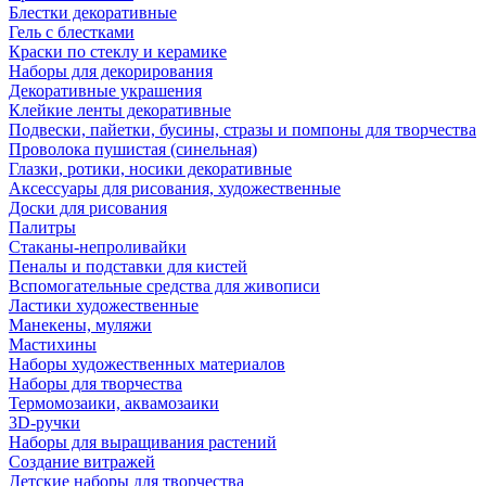
Блестки декоративные
Гель с блестками
Краски по стеклу и керамике
Наборы для декорирования
Декоративные украшения
Клейкие ленты декоративные
Подвески, пайетки, бусины, стразы и помпоны для творчества
Проволока пушистая (синельная)
Глазки, ротики, носики декоративные
Аксессуары для рисования, художественные
Доски для рисования
Палитры
Стаканы-непроливайки
Пеналы и подставки для кистей
Вспомогательные средства для живописи
Ластики художественные
Манекены, муляжи
Мастихины
Наборы художественных материалов
Наборы для творчества
Термомозаики, аквамозаики
3D-ручки
Наборы для выращивания растений
Создание витражей
Детские наборы для творчества