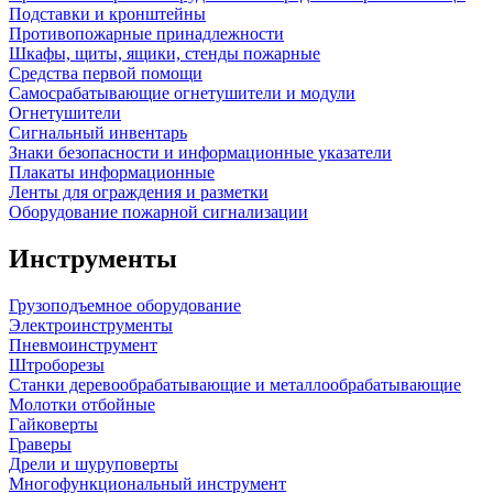
Подставки и кронштейны
Противопожарные принадлежности
Шкафы, щиты, ящики, стенды пожарные
Средства первой помощи
Самосрабатывающие огнетушители и модули
Огнетушители
Сигнальный инвентарь
Знаки безопасности и информационные указатели
Плакаты информационные
Ленты для ограждения и разметки
Оборудование пожарной сигнализации
Инструменты
Грузоподъемное оборудование
Электроинструменты
Пневмоинструмент
Штроборезы
Станки деревообрабатывающие и металлообрабатывающие
Молотки отбойные
Гайковерты
Граверы
Дрели и шуруповерты
Многофункциональный инструмент