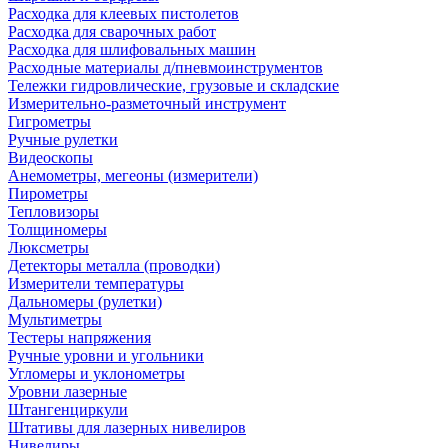
Расходка для клеевых пистолетов
Расходка для сварочных работ
Расходка для шлифовальных машин
Расходные материалы д/пневмоинструментов
Тележки гидровлические, грузовые и складские
Измерительно-разметочный инструмент
Гигрометры
Ручные рулетки
Видеоскопы
Анемометры, мегеоны (измерители)
Пирометры
Тепловизоры
Толщиномеры
Люксметры
Детекторы металла (проводки)
Измерители температуры
Дальномеры (рулетки)
Мультиметры
Тестеры напряжения
Ручные уровни и угольники
Угломеры и уклонометры
Уровни лазерные
Штангенциркули
Штативы для лазерных нивелиров
Нивелиры