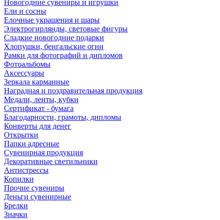
Новогодние сувениры и игрушки
Ели и сосны
Елочные украшения и шары
Электрогирлянды, световые фигуры
Сладкие новогодние подарки
Хлопушки, бенгальские огни
Рамки для фотографий и дипломов
Фотоальбомы
Аксессуары
Зеркала карманные
Наградная и поздравительная продукция
Медали, ленты, кубки
Сертификат - бумага
Благодарности, грамоты, дипломы
Конверты для денег
Открытки
Папки адресные
Сувенирная продукция
Декоративные светильники
Антистрессы
Копилки
Прочие сувениры
Деньги сувенирные
Брелки
Значки