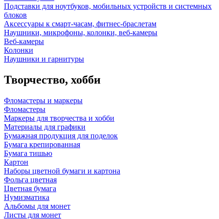
Подставки для ноутбуков, мобильных устройств и системных
блоков
Аксессуары к смарт-часам, фитнес-браслетам
Наушники, микрофоны, колонки, веб-камеры
Веб-камеры
Колонки
Наушники и гарнитуры
Творчество, хобби
Фломастеры и маркеры
Фломастеры
Маркеры для творчества и хобби
Материалы для графики
Бумажная продукция для поделок
Бумага крепированная
Бумага тишью
Картон
Наборы цветной бумаги и картона
Фольга цветная
Цветная бумага
Нумизматика
Альбомы для монет
Листы для монет