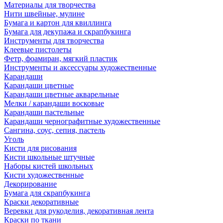
Материалы для творчества
Нити швейные, мулине
Бумага и картон для квиллинга
Бумага для декупажа и скрапбукинга
Инструменты для творчества
Клеевые пистолеты
Фетр, фоамиран, мягкий пластик
Инструменты и аксессуары художественные
Карандаши
Карандаши цветные
Карандаши цветные акварельные
Мелки / карандаши восковые
Карандаши пастельные
Карандаши чернографитные художественные
Сангина, соус, сепия, пастель
Уголь
Кисти для рисования
Кисти школьные штучные
Наборы кистей школьных
Кисти художественные
Декорирование
Бумага для скрапбукинга
Краски декоративные
Веревки для рукоделия, декоративная лента
Краски по ткани