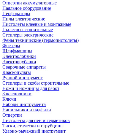
Отвертки аккумуляторные
Паяльное оборудование
Перфораторы
Пилы электрические
Пистолеты клеевые и монтажные
Пылесосы строительные
Степлеры электрические
Фены технические (термопистолеты)
Фрезеры
Шлифмашины
Электролобзики
Электрорубанки
Сварочные аппараты
Краскопульты
Ручной инструмент
Степлеры и скобы строительные
Ножи и ножницы для работ
Заклепочники
Ключи
Наборы инструмента
Напильники и надфили
Отвертки
Пистолеты для пен и герметиков
Тиски, стамески и струбцины
Ударно-рычажный инструмент