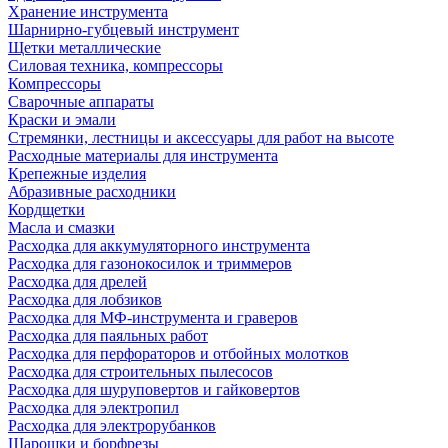
Хранение инструмента
Шарнирно-губцевый инструмент
Щетки металлические
Силовая техника, компрессоры
Компрессоры
Сварочные аппараты
Краски и эмали
Стремянки, лестницы и аксессуары для работ на высоте
Расходные материалы для инструмента
Крепежные изделия
Абразивные расходники
Кордщетки
Масла и смазки
Расходка для аккумуляторного инструмента
Расходка для газонокосилок и триммеров
Расходка для дрелей
Расходка для лобзиков
Расходка для МФ-инструмента и граверов
Расходка для паяльных работ
Расходка для перфораторов и отбойных молотков
Расходка для строительных пылесоcов
Расходка для шуруповертов и гайковертов
Расходка для электропил
Расходка для электрорубанков
Шарошки и борфрезы