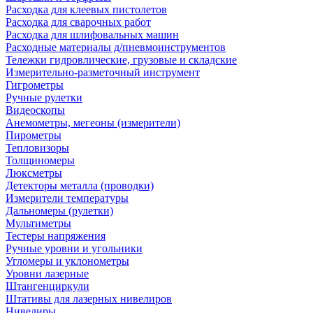
Расходка для клеевых пистолетов
Расходка для сварочных работ
Расходка для шлифовальных машин
Расходные материалы д/пневмоинструментов
Тележки гидровлические, грузовые и складские
Измерительно-разметочный инструмент
Гигрометры
Ручные рулетки
Видеоскопы
Анемометры, мегеоны (измерители)
Пирометры
Тепловизоры
Толщиномеры
Люксметры
Детекторы металла (проводки)
Измерители температуры
Дальномеры (рулетки)
Мультиметры
Тестеры напряжения
Ручные уровни и угольники
Угломеры и уклонометры
Уровни лазерные
Штангенциркули
Штативы для лазерных нивелиров
Нивелиры