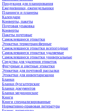
Продукция для планирования
Ежедневники, еженедельники
Планинги и планеры
Календари
Конверты, пакеты
Почтовая упаковка
Конверты
Пакеты почтовые
Самоклеящиеся этикетки
Этикетки термотрансферные
Самоклеящиеся этикетки всепогодные
Самоклеящиеся этикетки удаляемые
Самоклеящиеся этикетки универсальные
Средства для удаления этикеток
Фигурные и цветные этикетки
Этикетки для почтовой рассылки
Этикетки для инвентаризации
Бланки
Бланки бухгалтерские
Бланки документов
Бланки медицинские
Книги
Книги специализированные
Нормативно-правовая литература
Бизнес-литература