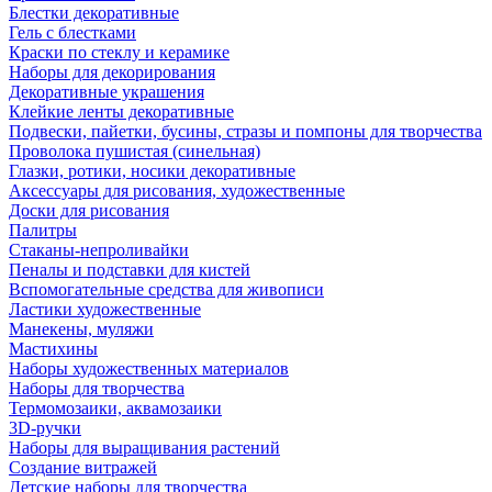
Блестки декоративные
Гель с блестками
Краски по стеклу и керамике
Наборы для декорирования
Декоративные украшения
Клейкие ленты декоративные
Подвески, пайетки, бусины, стразы и помпоны для творчества
Проволока пушистая (синельная)
Глазки, ротики, носики декоративные
Аксессуары для рисования, художественные
Доски для рисования
Палитры
Стаканы-непроливайки
Пеналы и подставки для кистей
Вспомогательные средства для живописи
Ластики художественные
Манекены, муляжи
Мастихины
Наборы художественных материалов
Наборы для творчества
Термомозаики, аквамозаики
3D-ручки
Наборы для выращивания растений
Создание витражей
Детские наборы для творчества