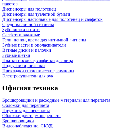
пакетов
Диспенсеры для полотенец
Диспенсеры для туалетной бумаги
Диспенсеры настольные для полотенец и салфеток
Средства личной гигиены
Зубочистки и нити
Салфетки влажные
Гели, пенки, крема для интимной гигиены
Зубные пасты и ополаскиватели
Ватные диски и палочки
Зубные щетки
Платки носовые, салфетки для лица
Подгузники, пеленки
Прокладки гигиенические, тампоны
Электросушители для рук
Офисная техника
Брошюровщики и расходные материалы для переплета
Обложки для переплета
Пружины для переплета
Обложки для термопереплета
Брошюровщики
Видеонаблюдение, СКУД