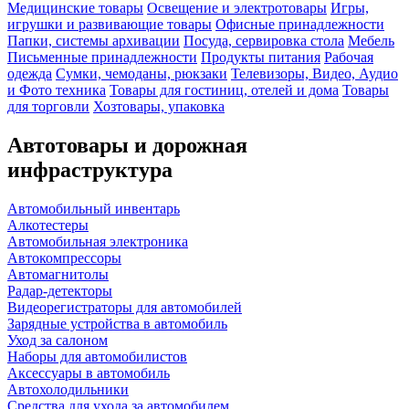
Медицинские товары
Освещение и электротовары
Игры,
игрушки и развивающие товары
Офисные принадлежности
Папки, системы архивации
Посуда, сервировка стола
Мебель
Письменные принадлежности
Продукты питания
Рабочая
одежда
Сумки, чемоданы, рюкзаки
Телевизоры, Видео, Аудио
и Фото техника
Товары для гостиниц, отелей и дома
Товары
для торговли
Хозтовары, упаковка
Автотовары и дорожная
инфраструктура
Автомобильный инвентарь
Алкотестеры
Автомобильная электроника
Автокомпрессоры
Автомагнитолы
Радар-детекторы
Видеорегистраторы для автомобилей
Зарядные устройства в автомобиль
Уход за салоном
Наборы для автомобилистов
Аксессуары в автомобиль
Автохолодильники
Средства для ухода за автомобилем