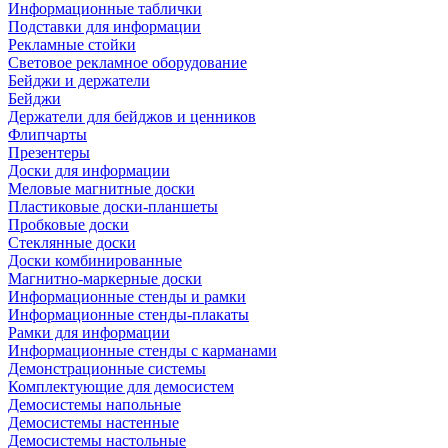
Информационные таблички
Подставки для информации
Рекламные стойки
Световое рекламное оборудование
Бейджи и держатели
Бейджи
Держатели для бейджов и ценников
Флипчарты
Презентеры
Доски для информации
Меловые магнитные доски
Пластиковые доски-планшеты
Пробковые доски
Стеклянные доски
Доски комбинированные
Магнитно-маркерные доски
Информационные стенды и рамки
Информационные стенды-плакаты
Рамки для информации
Информационные стенды с карманами
Демонстрационные системы
Комплектующие для демосистем
Демосистемы напольные
Демосистемы настенные
Демосистемы настольные