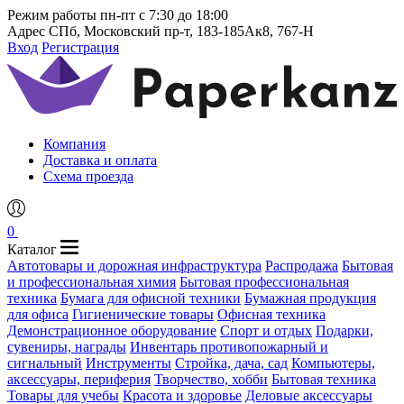
Режим работы
пн-пт с 7:30 до 18:00
Адрес
СПб, Московский пр-т, 183-185Ак8, 767-Н
Вход
Регистрация
Компания
Доставка и оплата
Схема проезда
0
Каталог
Автотовары и дорожная инфраструктура
Распродажа
Бытовая
и профессиональная химия
Бытовая профессиональная
техника
Бумага для офисной техники
Бумажная продукция
для офиса
Гигиенические товары
Офисная техника
Демонстрационное оборудование
Спорт и отдых
Подарки,
сувениры, награды
Инвентарь противопожарный и
сигнальный
Инструменты
Стройка, дача, сад
Компьютеры,
аксессуары, периферия
Творчество, хобби
Бытовая техника
Товары для учебы
Красота и здоровье
Деловые аксессуары