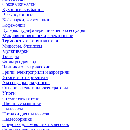
Соковыжималки
Кухонные комбайны
Весы кухонные
Кофеварки, кофемашины
Кофемолки
Кулеры, пурифайеры, помпы, аксессуары
Микроволновые печи, электропечи
Термопоты и кипятильники
Миксеры, блендеры
Мультиварки
Тостеры
Фильтры для воды
Чайники электрические
Грили, электрогрили и аэрогрили
Утюги и отпариватели
Аксессуары для утюгов
Отпариватели и парогенераторы
Утюги
Стеклоочистители
Швейные машинки
Пылесосы
Насадки для пылесосов
Пылесборники
Средства для моющих пылесосов
Фильтры для пылесосов