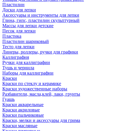
Пластилин
Доски для лепки
Аксессуары и инструменты для лепки
Глина, гипс, пластилин скульптурный
Массы для лепки детские
Песок для лепки
Пластика
Пластилин шариковый
Тесто для лепки
Линеры, роллеры, ручки для графики
Каллиграфия
Ручки для каллиграфии
Тушь и чернила
Наборы для каллиграфии
Краски
Краски по стеклу и керамике
Краски художественные наборы
Разбавители, масла,клей, лаки, грунты
Гуашь
Краски акварельные
Краски акриловые
Краски пальчиковые
Краски, мелки и аксессуары для грима
Краски масляные
Краски темперные