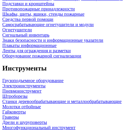
Подставки и кронштейны
Противопожарные принадлежности
Шкафы, щиты, ящики, стенды пожарные
Средства первой помощи
Самосрабатывающие огнетушители и модули
Огнетушители
Сигнальный инвентарь
Знаки безопасности и информационные указатели
Плакаты информационные
Ленты для ограждения и разметки
Оборудование пожарной сигнализации
Инструменты
Грузоподъемное оборудование
Электроинструменты
Пневмоинструмент
Штроборезы
Станки деревообрабатывающие и металлообрабатывающие
Молотки отбойные
Гайковерты
Граверы
Дрели и шуруповерты
Многофункциональный инструмент