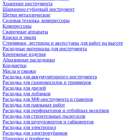
Хранение инструмента
Шарнирно-губцевый инструмент
Щетки металлические
Силовая техника, компрессоры
Компрессоры
Сварочные аппараты
Краски и эмали
Стремянки, лестницы и аксессуары для работ на высоте
Расходные материалы для инструмента
Крепежные изделия
Абразивные расходники
Кордщетки
Масла и смазки
Расходка для аккумуляторного инструмента
Расходка для газонокосилок и триммеров
Расходка для дрелей
Расходка для лобзиков
Расходка для МФ-инструмента и граверов
Расходка для паяльных работ
Расходка для перфораторов и отбойных молотков
Расходка для строительных пылесоcов
Расходка для шуруповертов и гайковертов
Расходка для электропил
Расходка для электрорубанков
Шарошки и борфрезы