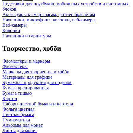
Подставки для ноутбуков, мобильных устройств и системных
блоков
Аксессуары к смарт-часам, фитнес-браслетам
Наушники, микрофоны, колонки, веб-камеры
Веб-камеры
Колонки
Наушники и гарнитуры
Творчество, хобби
Фломастеры и маркеры
Фломастеры
Маркеры для творчества и хобби
Материалы для графики
Бумажная продукция для поделок
Бумага крепированная
Бумага тишью
Картон
Наборы цветной бумаги и картона
Фольга цветная
Цветная бумага
Нумизматика
Альбомы для монет
Листы для монет