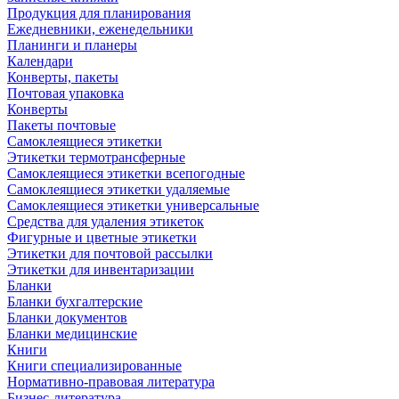
Продукция для планирования
Ежедневники, еженедельники
Планинги и планеры
Календари
Конверты, пакеты
Почтовая упаковка
Конверты
Пакеты почтовые
Самоклеящиеся этикетки
Этикетки термотрансферные
Самоклеящиеся этикетки всепогодные
Самоклеящиеся этикетки удаляемые
Самоклеящиеся этикетки универсальные
Средства для удаления этикеток
Фигурные и цветные этикетки
Этикетки для почтовой рассылки
Этикетки для инвентаризации
Бланки
Бланки бухгалтерские
Бланки документов
Бланки медицинские
Книги
Книги специализированные
Нормативно-правовая литература
Бизнес-литература