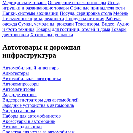
Медицинские товары
Освещение и электротовары
Игры,
игрушки и развивающие товары
Офисные принадлежности
Папки, системы архивации
Посуда, сервировка стола
Мебель
Письменные принадлежности
Продукты питания
Рабочая
одежда
Сумки, чемоданы, рюкзаки
Телевизоры, Видео, Аудио
и Фото техника
Товары для гостиниц, отелей и дома
Товары
для торговли
Хозтовары, упаковка
Автотовары и дорожная
инфраструктура
Автомобильный инвентарь
Алкотестеры
Автомобильная электроника
Автокомпрессоры
Автомагнитолы
Радар-детекторы
Видеорегистраторы для автомобилей
Зарядные устройства в автомобиль
Уход за салоном
Наборы для автомобилистов
Аксессуары в автомобиль
Автохолодильники
Средства для ухода за автомобилем