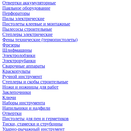
Отвертки аккумуляторные
Паяльное оборудование
Перфораторы
Пилы электрические
Пистолеты клеевые и монтажные
Пылесосы строительные
Степлеры электрические
Фены технические (термопистолеты)
Фрезеры
Шлифмашины
Электролобзики
Электрорубанки
Сварочные аппараты
Краскопульты
Ручной инструмент
Степлеры и скобы строительные
Ножи и ножницы для работ
Заклепочники
Ключи
Наборы инструмента
Напильники и надфили
Отвертки
Пистолеты для пен и герметиков
Тиски, стамески и струбцины
Ударно-рычажный инструмент