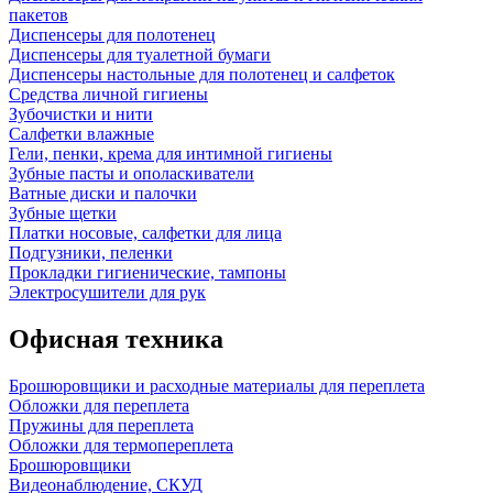
пакетов
Диспенсеры для полотенец
Диспенсеры для туалетной бумаги
Диспенсеры настольные для полотенец и салфеток
Средства личной гигиены
Зубочистки и нити
Салфетки влажные
Гели, пенки, крема для интимной гигиены
Зубные пасты и ополаскиватели
Ватные диски и палочки
Зубные щетки
Платки носовые, салфетки для лица
Подгузники, пеленки
Прокладки гигиенические, тампоны
Электросушители для рук
Офисная техника
Брошюровщики и расходные материалы для переплета
Обложки для переплета
Пружины для переплета
Обложки для термопереплета
Брошюровщики
Видеонаблюдение, СКУД