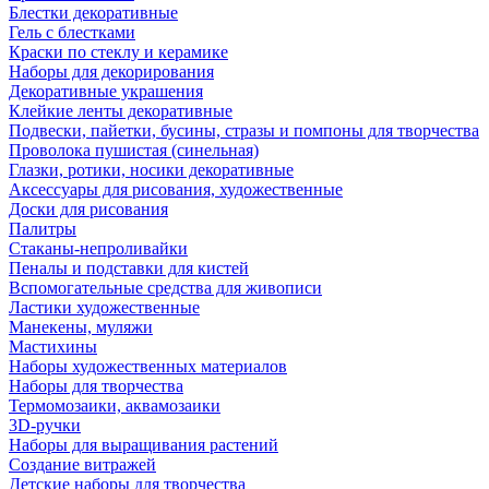
Блестки декоративные
Гель с блестками
Краски по стеклу и керамике
Наборы для декорирования
Декоративные украшения
Клейкие ленты декоративные
Подвески, пайетки, бусины, стразы и помпоны для творчества
Проволока пушистая (синельная)
Глазки, ротики, носики декоративные
Аксессуары для рисования, художественные
Доски для рисования
Палитры
Стаканы-непроливайки
Пеналы и подставки для кистей
Вспомогательные средства для живописи
Ластики художественные
Манекены, муляжи
Мастихины
Наборы художественных материалов
Наборы для творчества
Термомозаики, аквамозаики
3D-ручки
Наборы для выращивания растений
Создание витражей
Детские наборы для творчества