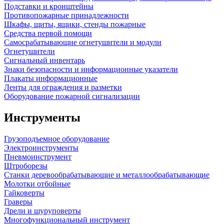
Подставки и кронштейны
Противопожарные принадлежности
Шкафы, щиты, ящики, стенды пожарные
Средства первой помощи
Самосрабатывающие огнетушители и модули
Огнетушители
Сигнальный инвентарь
Знаки безопасности и информационные указатели
Плакаты информационные
Ленты для ограждения и разметки
Оборудование пожарной сигнализации
Инструменты
Грузоподъемное оборудование
Электроинструменты
Пневмоинструмент
Штроборезы
Станки деревообрабатывающие и металлообрабатывающие
Молотки отбойные
Гайковерты
Граверы
Дрели и шуруповерты
Многофункциональный инструмент