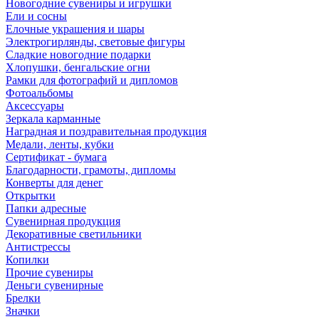
Новогодние сувениры и игрушки
Ели и сосны
Елочные украшения и шары
Электрогирлянды, световые фигуры
Сладкие новогодние подарки
Хлопушки, бенгальские огни
Рамки для фотографий и дипломов
Фотоальбомы
Аксессуары
Зеркала карманные
Наградная и поздравительная продукция
Медали, ленты, кубки
Сертификат - бумага
Благодарности, грамоты, дипломы
Конверты для денег
Открытки
Папки адресные
Сувенирная продукция
Декоративные светильники
Антистрессы
Копилки
Прочие сувениры
Деньги сувенирные
Брелки
Значки