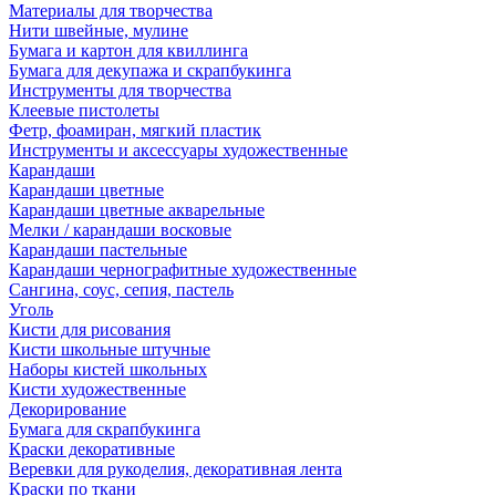
Материалы для творчества
Нити швейные, мулине
Бумага и картон для квиллинга
Бумага для декупажа и скрапбукинга
Инструменты для творчества
Клеевые пистолеты
Фетр, фоамиран, мягкий пластик
Инструменты и аксессуары художественные
Карандаши
Карандаши цветные
Карандаши цветные акварельные
Мелки / карандаши восковые
Карандаши пастельные
Карандаши чернографитные художественные
Сангина, соус, сепия, пастель
Уголь
Кисти для рисования
Кисти школьные штучные
Наборы кистей школьных
Кисти художественные
Декорирование
Бумага для скрапбукинга
Краски декоративные
Веревки для рукоделия, декоративная лента
Краски по ткани