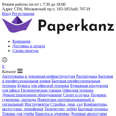
Режим работы
пн-пт с 7:30 до 18:00
Адрес
СПб, Московский пр-т, 183-185Ак8, 767-Н
Вход
Регистрация
Компания
Доставка и оплата
Схема проезда
0
Каталог
Автотовары и дорожная инфраструктура
Распродажа
Бытовая
и профессиональная химия
Бытовая профессиональная
техника
Бумага для офисной техники
Бумажная продукция
для офиса
Гигиенические товары
Офисная техника
Демонстрационное оборудование
Спорт и отдых
Подарки,
сувениры, награды
Инвентарь противопожарный и
сигнальный
Инструменты
Стройка, дача, сад
Компьютеры,
аксессуары, периферия
Творчество, хобби
Бытовая техника
Товары для учебы
Красота и здоровье
Деловые аксессуары