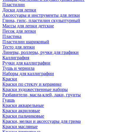
Пластилин
Доски для лепки
Аксессуары и инструменты для лепки
Глина, гипс, пластилин скульптурный
Массы для лепки детские
Песок для лепки
Пластика
Пластилин шариковый
Тесто для лепки
Линеры, роллеры, ручки для графики
Каллиграфия
Ручки для каллиграфии
Тушь и чернила
Наборы для каллиграфии
Краски
Краски по стеклу и керамике
Краски художественные наборы
Разбавители, масла,клей, лаки, грунты
Гуашь
Краски акварельные
Краски акриловые
Краски пальчиковые
Краски, мелки и аксессуары для грима
Краски масляные
Краски темперные