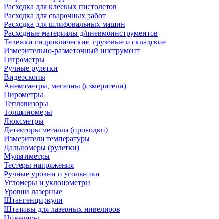
Расходка для клеевых пистолетов
Расходка для сварочных работ
Расходка для шлифовальных машин
Расходные материалы д/пневмоинструментов
Тележки гидровлические, грузовые и складские
Измерительно-разметочный инструмент
Гигрометры
Ручные рулетки
Видеоскопы
Анемометры, мегеоны (измерители)
Пирометры
Тепловизоры
Толщиномеры
Люксметры
Детекторы металла (проводки)
Измерители температуры
Дальномеры (рулетки)
Мультиметры
Тестеры напряжения
Ручные уровни и угольники
Угломеры и уклонометры
Уровни лазерные
Штангенциркули
Штативы для лазерных нивелиров
Нивелиры