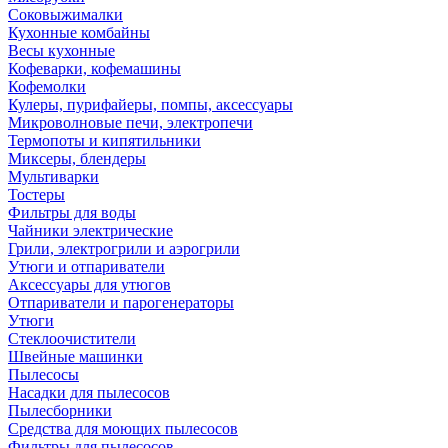
Соковыжималки
Кухонные комбайны
Весы кухонные
Кофеварки, кофемашины
Кофемолки
Кулеры, пурифайеры, помпы, аксессуары
Микроволновые печи, электропечи
Термопоты и кипятильники
Миксеры, блендеры
Мультиварки
Тостеры
Фильтры для воды
Чайники электрические
Грили, электрогрили и аэрогрили
Утюги и отпариватели
Аксессуары для утюгов
Отпариватели и парогенераторы
Утюги
Стеклоочистители
Швейные машинки
Пылесосы
Насадки для пылесосов
Пылесборники
Средства для моющих пылесосов
Фильтры для пылесосов