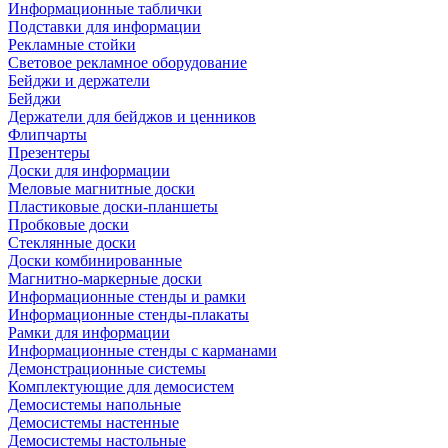
Информационные таблички
Подставки для информации
Рекламные стойки
Световое рекламное оборудование
Бейджи и держатели
Бейджи
Держатели для бейджов и ценников
Флипчарты
Презентеры
Доски для информации
Меловые магнитные доски
Пластиковые доски-планшеты
Пробковые доски
Стеклянные доски
Доски комбинированные
Магнитно-маркерные доски
Информационные стенды и рамки
Информационные стенды-плакаты
Рамки для информации
Информационные стенды с карманами
Демонстрационные системы
Комплектующие для демосистем
Демосистемы напольные
Демосистемы настенные
Демосистемы настольные