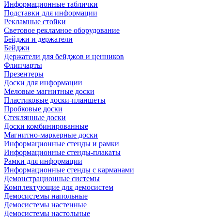
Информационные таблички
Подставки для информации
Рекламные стойки
Световое рекламное оборудование
Бейджи и держатели
Бейджи
Держатели для бейджов и ценников
Флипчарты
Презентеры
Доски для информации
Меловые магнитные доски
Пластиковые доски-планшеты
Пробковые доски
Стеклянные доски
Доски комбинированные
Магнитно-маркерные доски
Информационные стенды и рамки
Информационные стенды-плакаты
Рамки для информации
Информационные стенды с карманами
Демонстрационные системы
Комплектующие для демосистем
Демосистемы напольные
Демосистемы настенные
Демосистемы настольные