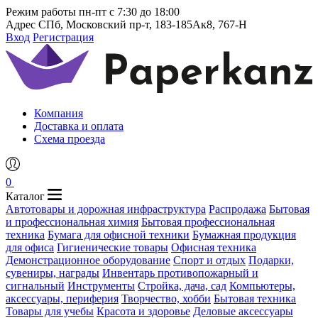
Режим работы
пн-пт с 7:30 до 18:00
Адрес
СПб, Московский пр-т, 183-185Ак8, 767-Н
Вход
Регистрация
Компания
Доставка и оплата
Схема проезда
0
Каталог
Автотовары и дорожная инфраструктура
Распродажа
Бытовая
и профессиональная химия
Бытовая профессиональная
техника
Бумага для офисной техники
Бумажная продукция
для офиса
Гигиенические товары
Офисная техника
Демонстрационное оборудование
Спорт и отдых
Подарки,
сувениры, награды
Инвентарь противопожарный и
сигнальный
Инструменты
Стройка, дача, сад
Компьютеры,
аксессуары, периферия
Творчество, хобби
Бытовая техника
Товары для учебы
Красота и здоровье
Деловые аксессуары