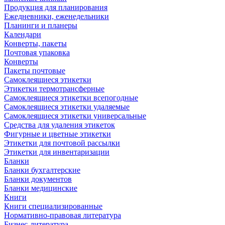
Продукция для планирования
Ежедневники, еженедельники
Планинги и планеры
Календари
Конверты, пакеты
Почтовая упаковка
Конверты
Пакеты почтовые
Самоклеящиеся этикетки
Этикетки термотрансферные
Самоклеящиеся этикетки всепогодные
Самоклеящиеся этикетки удаляемые
Самоклеящиеся этикетки универсальные
Средства для удаления этикеток
Фигурные и цветные этикетки
Этикетки для почтовой рассылки
Этикетки для инвентаризации
Бланки
Бланки бухгалтерские
Бланки документов
Бланки медицинские
Книги
Книги специализированные
Нормативно-правовая литература
Бизнес-литература