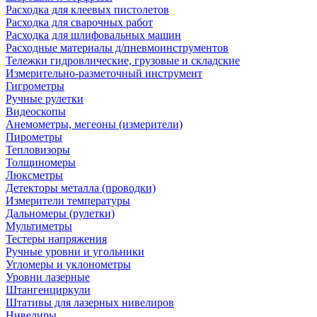
Расходка для клеевых пистолетов
Расходка для сварочных работ
Расходка для шлифовальных машин
Расходные материалы д/пневмоинструментов
Тележки гидровлические, грузовые и складские
Измерительно-разметочный инструмент
Гигрометры
Ручные рулетки
Видеоскопы
Анемометры, мегеоны (измерители)
Пирометры
Тепловизоры
Толщиномеры
Люксметры
Детекторы металла (проводки)
Измерители температуры
Дальномеры (рулетки)
Мультиметры
Тестеры напряжения
Ручные уровни и угольники
Угломеры и уклонометры
Уровни лазерные
Штангенциркули
Штативы для лазерных нивелиров
Нивелиры