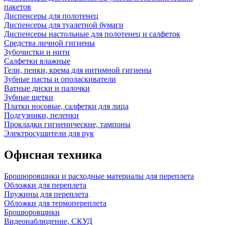
пакетов
Диспенсеры для полотенец
Диспенсеры для туалетной бумаги
Диспенсеры настольные для полотенец и салфеток
Средства личной гигиены
Зубочистки и нити
Салфетки влажные
Гели, пенки, крема для интимной гигиены
Зубные пасты и ополаскиватели
Ватные диски и палочки
Зубные щетки
Платки носовые, салфетки для лица
Подгузники, пеленки
Прокладки гигиенические, тампоны
Электросушители для рук
Офисная техника
Брошюровщики и расходные материалы для переплета
Обложки для переплета
Пружины для переплета
Обложки для термопереплета
Брошюровщики
Видеонаблюдение, СКУД