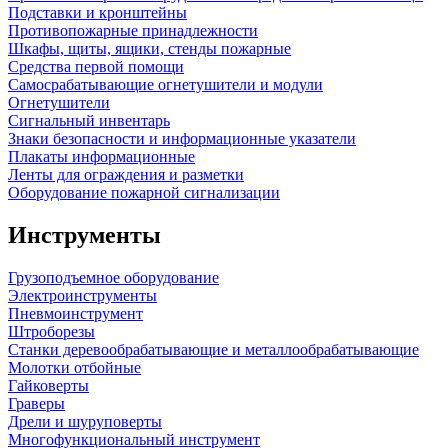
Подставки и кронштейны
Противопожарные принадлежности
Шкафы, щиты, ящики, стенды пожарные
Средства первой помощи
Самосрабатывающие огнетушители и модули
Огнетушители
Сигнальный инвентарь
Знаки безопасности и информационные указатели
Плакаты информационные
Ленты для ограждения и разметки
Оборудование пожарной сигнализации
Инструменты
Грузоподъемное оборудование
Электроинструменты
Пневмоинструмент
Штроборезы
Станки деревообрабатывающие и металлообрабатывающие
Молотки отбойные
Гайковерты
Граверы
Дрели и шуруповерты
Многофункциональный инструмент