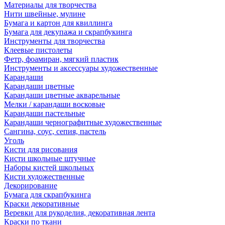
Материалы для творчества
Нити швейные, мулине
Бумага и картон для квиллинга
Бумага для декупажа и скрапбукинга
Инструменты для творчества
Клеевые пистолеты
Фетр, фоамиран, мягкий пластик
Инструменты и аксессуары художественные
Карандаши
Карандаши цветные
Карандаши цветные акварельные
Мелки / карандаши восковые
Карандаши пастельные
Карандаши чернографитные художественные
Сангина, соус, сепия, пастель
Уголь
Кисти для рисования
Кисти школьные штучные
Наборы кистей школьных
Кисти художественные
Декорирование
Бумага для скрапбукинга
Краски декоративные
Веревки для рукоделия, декоративная лента
Краски по ткани