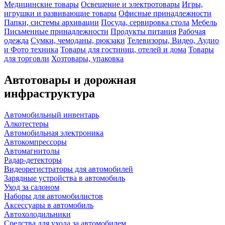
Медицинские товары
Освещение и электротовары
Игры,
игрушки и развивающие товары
Офисные принадлежности
Папки, системы архивации
Посуда, сервировка стола
Мебель
Письменные принадлежности
Продукты питания
Рабочая
одежда
Сумки, чемоданы, рюкзаки
Телевизоры, Видео, Аудио
и Фото техника
Товары для гостиниц, отелей и дома
Товары
для торговли
Хозтовары, упаковка
Автотовары и дорожная
инфраструктура
Автомобильный инвентарь
Алкотестеры
Автомобильная электроника
Автокомпрессоры
Автомагнитолы
Радар-детекторы
Видеорегистраторы для автомобилей
Зарядные устройства в автомобиль
Уход за салоном
Наборы для автомобилистов
Аксессуары в автомобиль
Автохолодильники
Средства для ухода за автомобилем