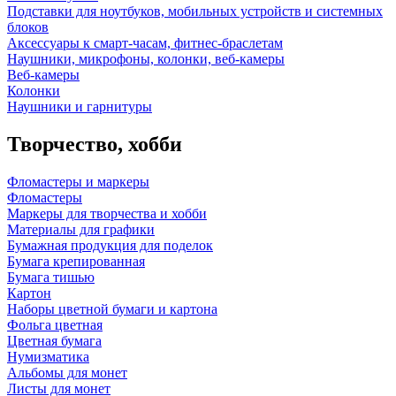
Подставки для ноутбуков, мобильных устройств и системных
блоков
Аксессуары к смарт-часам, фитнес-браслетам
Наушники, микрофоны, колонки, веб-камеры
Веб-камеры
Колонки
Наушники и гарнитуры
Творчество, хобби
Фломастеры и маркеры
Фломастеры
Маркеры для творчества и хобби
Материалы для графики
Бумажная продукция для поделок
Бумага крепированная
Бумага тишью
Картон
Наборы цветной бумаги и картона
Фольга цветная
Цветная бумага
Нумизматика
Альбомы для монет
Листы для монет