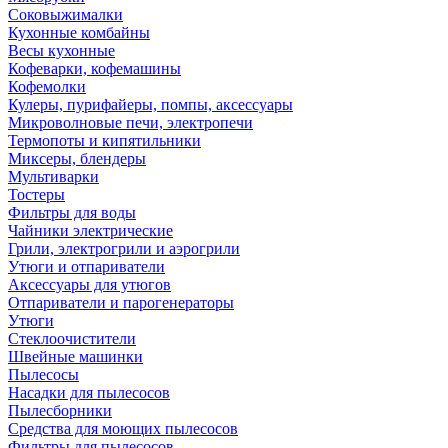
Соковыжималки
Кухонные комбайны
Весы кухонные
Кофеварки, кофемашины
Кофемолки
Кулеры, пурифайеры, помпы, аксессуары
Микроволновые печи, электропечи
Термопоты и кипятильники
Миксеры, блендеры
Мультиварки
Тостеры
Фильтры для воды
Чайники электрические
Грили, электрогрили и аэрогрили
Утюги и отпариватели
Аксессуары для утюгов
Отпариватели и парогенераторы
Утюги
Стеклоочистители
Швейные машинки
Пылесосы
Насадки для пылесосов
Пылесборники
Средства для моющих пылесосов
Фильтры для пылесосов