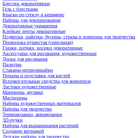
Блестки декоративные
Гель с блестками
Краски по стеклу и керамике
Наборы для декорирования
Декоративные украшения
Клейкие ленты декоративные
Подвески, пайетки, бусины, стразы и помпоны для творчества
Проволока пушистая (синельная)
Глазки, ротики, носики декоративные
Аксессуары для рисования, художественные
Доски для рисования
Палитры
Стаканы-непроливайки
Пеналы и подставки для кистей
Вспомогательные средства для живописи
Ластики художественные
Манекены, муляжи
Мастихины
Наборы художественных материалов
Наборы для творчества
Термомозаики, аквамозаики
3D-ручки
Наборы для выращивания растений
Создание витражей
Детские наборы для творчества