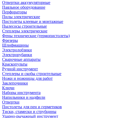
Отвертки аккумуляторные
Паяльное оборудование
Перфораторы
Пилы электрические
Пистолеты клеевые и монтажные
Пылесосы строительные
Степлеры электрические
Фены технические (термопистолеты)
Фрезеры
Шлифмашины
Электролобзики
Электрорубанки
Сварочные аппараты
Краскопульты
Ручной инструмент
Степлеры и скобы строительные
Ножи и ножницы для работ
Заклепочники
Ключи
Наборы инструмента
Напильники и надфили
Отвертки
Пистолеты для пен и герметиков
Тиски, стамески и струбцины
Ударно-рычажный инструмент