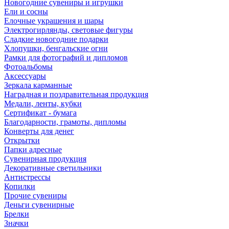
Новогодние сувениры и игрушки
Ели и сосны
Елочные украшения и шары
Электрогирлянды, световые фигуры
Сладкие новогодние подарки
Хлопушки, бенгальские огни
Рамки для фотографий и дипломов
Фотоальбомы
Аксессуары
Зеркала карманные
Наградная и поздравительная продукция
Медали, ленты, кубки
Сертификат - бумага
Благодарности, грамоты, дипломы
Конверты для денег
Открытки
Папки адресные
Сувенирная продукция
Декоративные светильники
Антистрессы
Копилки
Прочие сувениры
Деньги сувенирные
Брелки
Значки