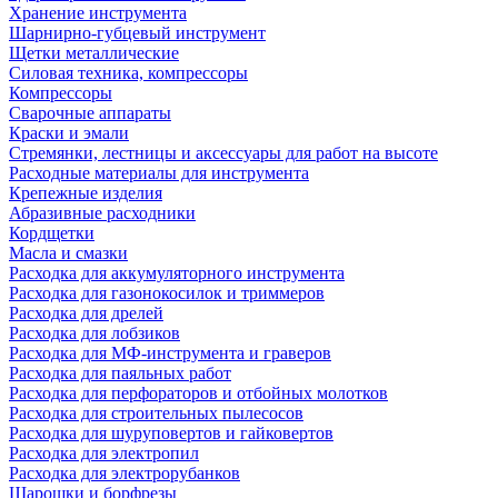
Хранение инструмента
Шарнирно-губцевый инструмент
Щетки металлические
Силовая техника, компрессоры
Компрессоры
Сварочные аппараты
Краски и эмали
Стремянки, лестницы и аксессуары для работ на высоте
Расходные материалы для инструмента
Крепежные изделия
Абразивные расходники
Кордщетки
Масла и смазки
Расходка для аккумуляторного инструмента
Расходка для газонокосилок и триммеров
Расходка для дрелей
Расходка для лобзиков
Расходка для МФ-инструмента и граверов
Расходка для паяльных работ
Расходка для перфораторов и отбойных молотков
Расходка для строительных пылесоcов
Расходка для шуруповертов и гайковертов
Расходка для электропил
Расходка для электрорубанков
Шарошки и борфрезы