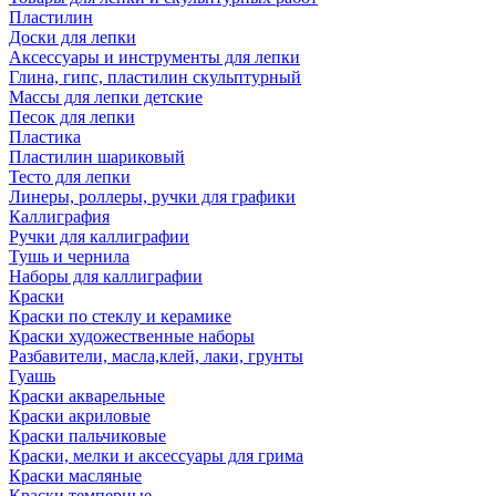
Пластилин
Доски для лепки
Аксессуары и инструменты для лепки
Глина, гипс, пластилин скульптурный
Массы для лепки детские
Песок для лепки
Пластика
Пластилин шариковый
Тесто для лепки
Линеры, роллеры, ручки для графики
Каллиграфия
Ручки для каллиграфии
Тушь и чернила
Наборы для каллиграфии
Краски
Краски по стеклу и керамике
Краски художественные наборы
Разбавители, масла,клей, лаки, грунты
Гуашь
Краски акварельные
Краски акриловые
Краски пальчиковые
Краски, мелки и аксессуары для грима
Краски масляные
Краски темперные