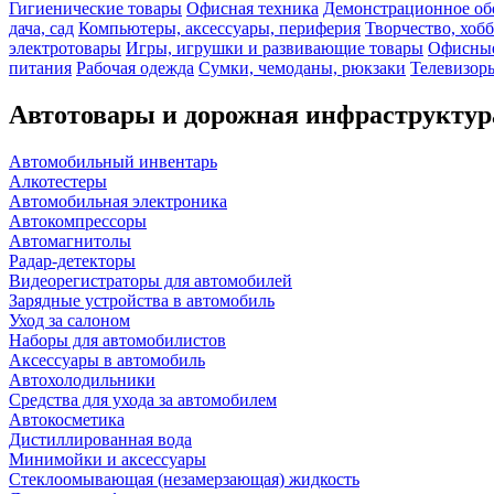
Гигиенические товары
Офисная техника
Демонстрационное об
дача, сад
Компьютеры, аксессуары, периферия
Творчество, хоб
электротовары
Игры, игрушки и развивающие товары
Офисные
питания
Рабочая одежда
Сумки, чемоданы, рюкзаки
Телевизоры
Автотовары и дорожная инфраструктур
Автомобильный инвентарь
Алкотестеры
Автомобильная электроника
Автокомпрессоры
Автомагнитолы
Радар-детекторы
Видеорегистраторы для автомобилей
Зарядные устройства в автомобиль
Уход за салоном
Наборы для автомобилистов
Аксессуары в автомобиль
Автохолодильники
Средства для ухода за автомобилем
Автокосметика
Дистиллированная вода
Минимойки и аксессуары
Стеклоомывающая (незамерзающая) жидкость