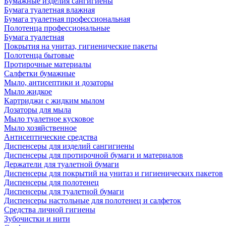
Бумажные изделия сангигиены
Бумага туалетная влажная
Бумага туалетная профессиональная
Полотенца профессиональные
Бумага туалетная
Покрытия на унитаз, гигиенические пакеты
Полотенца бытовые
Протирочные материалы
Салфетки бумажные
Мыло, антисептики и дозаторы
Мыло жидкое
Картриджи с жидким мылом
Дозаторы для мыла
Мыло туалетное кусковое
Мыло хозяйственное
Антисептические средства
Диспенсеры для изделий сангигиены
Диспенсеры для протирочной бумаги и материалов
Держатели для туалетной бумаги
Диспенсеры для покрытий на унитаз и гигиенических пакетов
Диспенсеры для полотенец
Диспенсеры для туалетной бумаги
Диспенсеры настольные для полотенец и салфеток
Средства личной гигиены
Зубочистки и нити