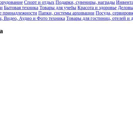
орудование
Спорт и отдых
Подарки, сувениры, награды
Инвента
би
Бытовая техника
Товары для учебы
Красота и здоровье
Деловы
 принадлежности
Папки, системы архивации
Посуда, сервировк
, Видео, Аудио и Фото техника
Товары для гостиниц, отелей и 
а