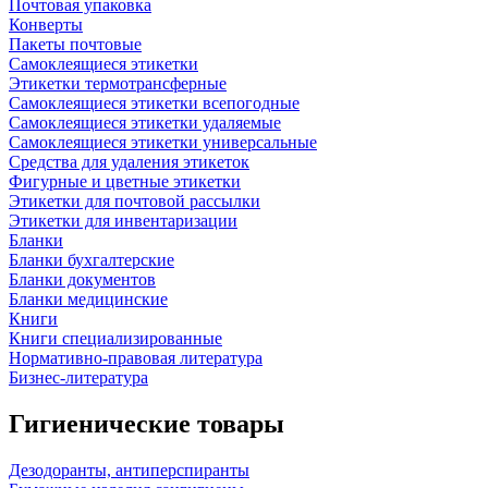
Почтовая упаковка
Конверты
Пакеты почтовые
Самоклеящиеся этикетки
Этикетки термотрансферные
Самоклеящиеся этикетки всепогодные
Самоклеящиеся этикетки удаляемые
Самоклеящиеся этикетки универсальные
Средства для удаления этикеток
Фигурные и цветные этикетки
Этикетки для почтовой рассылки
Этикетки для инвентаризации
Бланки
Бланки бухгалтерские
Бланки документов
Бланки медицинские
Книги
Книги специализированные
Нормативно-правовая литература
Бизнес-литература
Гигиенические товары
Дезодоранты, антиперспиранты