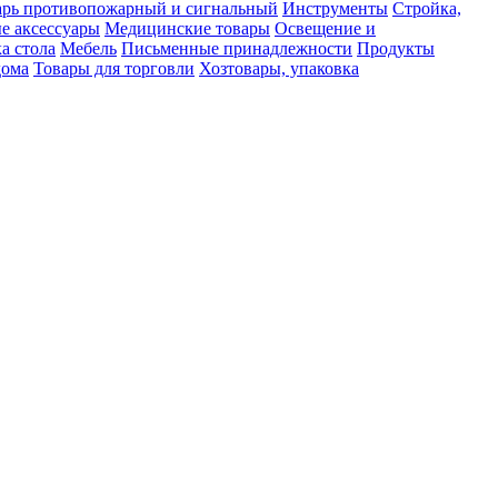
рь противопожарный и сигнальный
Инструменты
Стройка,
е аксессуары
Медицинские товары
Освещение и
а стола
Мебель
Письменные принадлежности
Продукты
дома
Товары для торговли
Хозтовары, упаковка