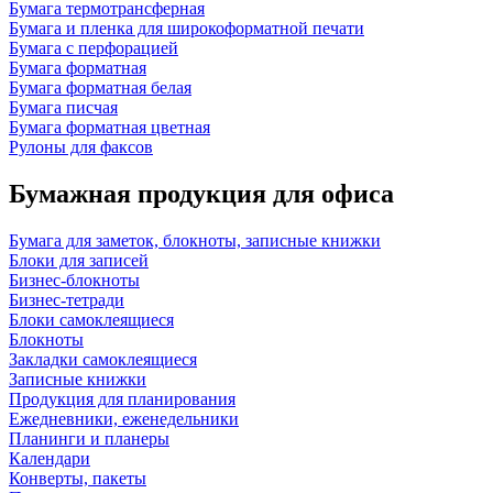
Бумага термотрансферная
Бумага и пленка для широкоформатной печати
Бумага с перфорацией
Бумага форматная
Бумага форматная белая
Бумага писчая
Бумага форматная цветная
Рулоны для факсов
Бумажная продукция для офиса
Бумага для заметок, блокноты, записные книжки
Блоки для записей
Бизнес-блокноты
Бизнес-тетради
Блоки самоклеящиеся
Блокноты
Закладки самоклеящиеся
Записные книжки
Продукция для планирования
Ежедневники, еженедельники
Планинги и планеры
Календари
Конверты, пакеты