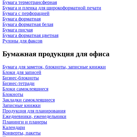
Бумага термотрансферная
Бумага и пленка для широкоформатной печати
Бумага с перфорацией
Бумага форматная
Бумага форматная белая
Бумага писчая
Бумага форматная цветная
Рулоны для факсов
Бумажная продукция для офиса
Бумага для заметок, блокноты, записные книжки
Блоки для записей
Бизнес-блокноты
Бизнес-тетради
Блоки самоклеящиеся
Блокноты
Закладки самоклеящиеся
Записные книжки
Продукция для планирования
Ежедневники, еженедельники
Планинги и планеры
Календари
Конверты, пакеты