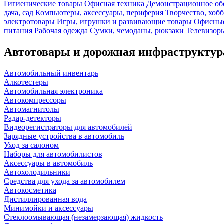
Гигиенические товары
Офисная техника
Демонстрационное об
дача, сад
Компьютеры, аксессуары, периферия
Творчество, хоб
электротовары
Игры, игрушки и развивающие товары
Офисные
питания
Рабочая одежда
Сумки, чемоданы, рюкзаки
Телевизоры
Автотовары и дорожная инфраструктур
Автомобильный инвентарь
Алкотестеры
Автомобильная электроника
Автокомпрессоры
Автомагнитолы
Радар-детекторы
Видеорегистраторы для автомобилей
Зарядные устройства в автомобиль
Уход за салоном
Наборы для автомобилистов
Аксессуары в автомобиль
Автохолодильники
Средства для ухода за автомобилем
Автокосметика
Дистиллированная вода
Минимойки и аксессуары
Стеклоомывающая (незамерзающая) жидкость