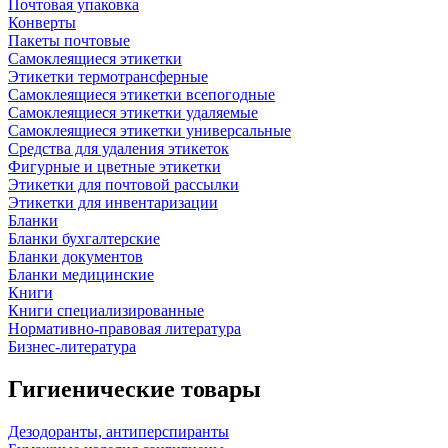
Почтовая упаковка
Конверты
Пакеты почтовые
Самоклеящиеся этикетки
Этикетки термотрансферные
Самоклеящиеся этикетки всепогодные
Самоклеящиеся этикетки удаляемые
Самоклеящиеся этикетки универсальные
Средства для удаления этикеток
Фигурные и цветные этикетки
Этикетки для почтовой рассылки
Этикетки для инвентаризации
Бланки
Бланки бухгалтерские
Бланки документов
Бланки медицинские
Книги
Книги специализированные
Нормативно-правовая литература
Бизнес-литература
Гигиенические товары
Дезодоранты, антиперспиранты