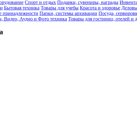
орудование
Спорт и отдых
Подарки, сувениры, награды
Инвента
би
Бытовая техника
Товары для учебы
Красота и здоровье
Деловы
 принадлежности
Папки, системы архивации
Посуда, сервировк
, Видео, Аудио и Фото техника
Товары для гостиниц, отелей и 
а