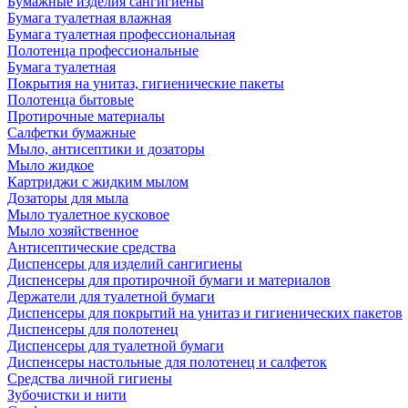
Бумажные изделия сангигиены
Бумага туалетная влажная
Бумага туалетная профессиональная
Полотенца профессиональные
Бумага туалетная
Покрытия на унитаз, гигиенические пакеты
Полотенца бытовые
Протирочные материалы
Салфетки бумажные
Мыло, антисептики и дозаторы
Мыло жидкое
Картриджи с жидким мылом
Дозаторы для мыла
Мыло туалетное кусковое
Мыло хозяйственное
Антисептические средства
Диспенсеры для изделий сангигиены
Диспенсеры для протирочной бумаги и материалов
Держатели для туалетной бумаги
Диспенсеры для покрытий на унитаз и гигиенических пакетов
Диспенсеры для полотенец
Диспенсеры для туалетной бумаги
Диспенсеры настольные для полотенец и салфеток
Средства личной гигиены
Зубочистки и нити