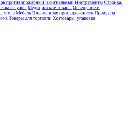
рь противопожарный и сигнальный
Инструменты
Стройка,
е аксессуары
Медицинские товары
Освещение и
а стола
Мебель
Письменные принадлежности
Продукты
дома
Товары для торговли
Хозтовары, упаковка