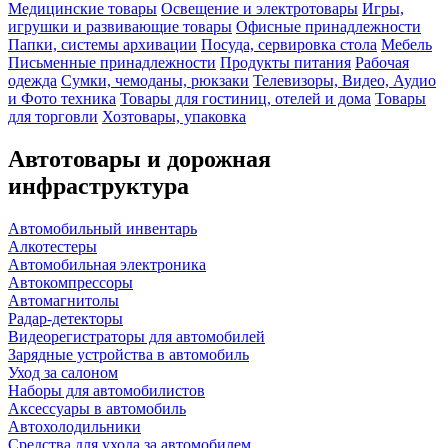
Медицинские товары
Освещение и электротовары
Игры,
игрушки и развивающие товары
Офисные принадлежности
Папки, системы архивации
Посуда, сервировка стола
Мебель
Письменные принадлежности
Продукты питания
Рабочая
одежда
Сумки, чемоданы, рюкзаки
Телевизоры, Видео, Аудио
и Фото техника
Товары для гостиниц, отелей и дома
Товары
для торговли
Хозтовары, упаковка
Автотовары и дорожная
инфраструктура
Автомобильный инвентарь
Алкотестеры
Автомобильная электроника
Автокомпрессоры
Автомагнитолы
Радар-детекторы
Видеорегистраторы для автомобилей
Зарядные устройства в автомобиль
Уход за салоном
Наборы для автомобилистов
Аксессуары в автомобиль
Автохолодильники
Средства для ухода за автомобилем