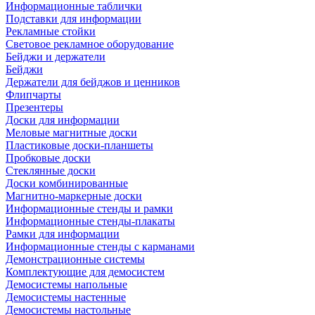
Информационные таблички
Подставки для информации
Рекламные стойки
Световое рекламное оборудование
Бейджи и держатели
Бейджи
Держатели для бейджов и ценников
Флипчарты
Презентеры
Доски для информации
Меловые магнитные доски
Пластиковые доски-планшеты
Пробковые доски
Стеклянные доски
Доски комбинированные
Магнитно-маркерные доски
Информационные стенды и рамки
Информационные стенды-плакаты
Рамки для информации
Информационные стенды с карманами
Демонстрационные системы
Комплектующие для демосистем
Демосистемы напольные
Демосистемы настенные
Демосистемы настольные