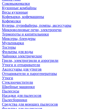
Соковыжималки
Кухонные комбайны
Весы кухонные
Кофеварки, кофемашины
Кофемолки
Кулеры, пурифайеры, помпы, аксессуары
Микроволновые печи, электропечи
Термопоты и кипятильники
Миксеры, блендеры
Мультиварки
Тостеры
Фильтры для воды
Чайники электрические
Грили, электрогрили и аэрогрили
Утюги и отпариватели
Аксессуары для утюгов
Отпариватели и парогенераторы
Утюги
Стеклоочистители
Швейные машинки
Пылесосы
Насадки для пылесосов
Пылесборники
Средства для моющих пылесосов
Фильтры для пылесосов