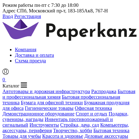
Режим работы
пн-пт с 7:30 до 18:00
Адрес
СПб, Московский пр-т, 183-185Ак8, 767-Н
Вход
Регистрация
Компания
Доставка и оплата
Схема проезда
0
Каталог
Автотовары и дорожная инфраструктура
Распродажа
Бытовая
и профессиональная химия
Бытовая профессиональная
техника
Бумага для офисной техники
Бумажная продукция
для офиса
Гигиенические товары
Офисная техника
Демонстрационное оборудование
Спорт и отдых
Подарки,
сувениры, награды
Инвентарь противопожарный и
сигнальный
Инструменты
Стройка, дача, сад
Компьютеры,
аксессуары, периферия
Творчество, хобби
Бытовая техника
Товары для учебы
Красота и здоровье
Деловые аксессуары