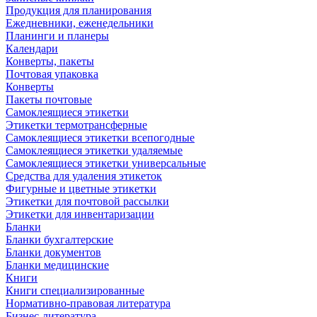
Продукция для планирования
Ежедневники, еженедельники
Планинги и планеры
Календари
Конверты, пакеты
Почтовая упаковка
Конверты
Пакеты почтовые
Самоклеящиеся этикетки
Этикетки термотрансферные
Самоклеящиеся этикетки всепогодные
Самоклеящиеся этикетки удаляемые
Самоклеящиеся этикетки универсальные
Средства для удаления этикеток
Фигурные и цветные этикетки
Этикетки для почтовой рассылки
Этикетки для инвентаризации
Бланки
Бланки бухгалтерские
Бланки документов
Бланки медицинские
Книги
Книги специализированные
Нормативно-правовая литература
Бизнес-литература