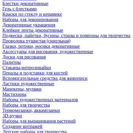
Блестки декоративные
Гель с блестками
Краски по стеклу и керамике
Наборы для декорирования
Декоративные украшения
Клейкие ленты декоративные
Подвески, пайетки, бусины, стразы и помпоны для творчества
Проволока пушистая (синельная)
Глазки, ротики, носики декоративные
Аксессуары для рисования, художественные
Доски для рисования
Палитры
Стаканы-непроливайки
Пеналы и подставки для кистей
Вспомогательные средства для живописи
Ластики художественные
Манекены, муляжи
Мастихины
Наборы художественных материалов
Наборы для творчества
Термомозаики, аквамозаики
3D-ручки
Наборы для выращивания растений
Создание витражей
Детские наборы для творчества