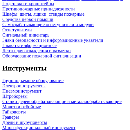
Подставки и кронштейны
Противопожарные принадлежности
Шкафы, щиты, ящики, стенды пожарные
Средства первой помощи
Самосрабатывающие огнетушители и модули
Огнетушители
Сигнальный инвентарь
Знаки безопасности и информационные указатели
Плакаты информационные
Ленты для ограждения и разметки
Оборудование пожарной сигнализации
Инструменты
Грузоподъемное оборудование
Электроинструменты
Пневмоинструмент
Штроборезы
Станки деревообрабатывающие и металлообрабатывающие
Молотки отбойные
Гайковерты
Граверы
Дрели и шуруповерты
Многофункциональный инструмент