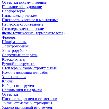
Отвертки аккумуляторные
Паяльное оборудование
Перфораторы
Пилы электрические
Пистолеты клеевые и монтажные
Пылесосы строительные
Степлеры электрические
Фены технические (термопистолеты)
Фрезеры
Шлифмашины
Электролобзики
Электрорубанки
Сварочные аппараты
Краскопульты
Ручной инструмент
Степлеры и скобы строительные
Ножи и ножницы для работ
Заклепочники
Ключи
Наборы инструмента
Напильники и надфили
Отвертки
Пистолеты для пен и герметиков
Тиски, стамески и струбцины
Ударно-рычажный инструмент