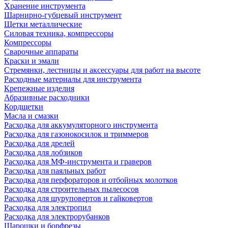
Хранение инструмента
Шарнирно-губцевый инструмент
Щетки металлические
Силовая техника, компрессоры
Компрессоры
Сварочные аппараты
Краски и эмали
Стремянки, лестницы и аксессуары для работ на высоте
Расходные материалы для инструмента
Крепежные изделия
Абразивные расходники
Кордщетки
Масла и смазки
Расходка для аккумуляторного инструмента
Расходка для газонокосилок и триммеров
Расходка для дрелей
Расходка для лобзиков
Расходка для МФ-инструмента и граверов
Расходка для паяльных работ
Расходка для перфораторов и отбойных молотков
Расходка для строительных пылесоcов
Расходка для шуруповертов и гайковертов
Расходка для электропил
Расходка для электрорубанков
Шарошки и борфрезы