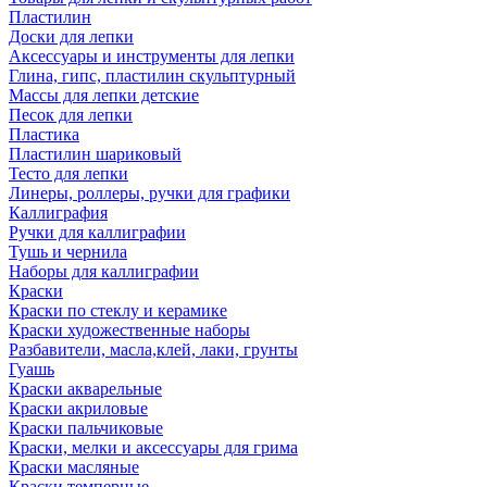
Пластилин
Доски для лепки
Аксессуары и инструменты для лепки
Глина, гипс, пластилин скульптурный
Массы для лепки детские
Песок для лепки
Пластика
Пластилин шариковый
Тесто для лепки
Линеры, роллеры, ручки для графики
Каллиграфия
Ручки для каллиграфии
Тушь и чернила
Наборы для каллиграфии
Краски
Краски по стеклу и керамике
Краски художественные наборы
Разбавители, масла,клей, лаки, грунты
Гуашь
Краски акварельные
Краски акриловые
Краски пальчиковые
Краски, мелки и аксессуары для грима
Краски масляные
Краски темперные