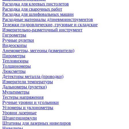
Расходка для клеевых пистолетов
Расходка для сварочных работ
Расходка для шлифовальных машин
Расходные материалы д/пневмоинструментов
Тележки гидровлические, грузовые и складские
Измерительно-разметочный инструмент
Гигрометры
Ручные рулетки
Видеоскопы
Анемометры, мегеоны (измерители)
Пирометры
Тепловизоры
Толщиномеры
Люксметры
Детекторы металла (проводки)
Измерители температуры
Дальномеры (рулетки)
Мультиметры
Тестеры напряжения
Ручные уровни и угольники
Угломеры и уклонометры
Уровни лазерные
Штангенциркули
Штативы для лазерных нивелиров
Нивелиры