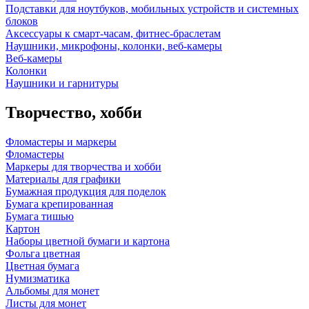
Подставки для ноутбуков, мобильных устройств и системных
блоков
Аксессуары к смарт-часам, фитнес-браслетам
Наушники, микрофоны, колонки, веб-камеры
Веб-камеры
Колонки
Наушники и гарнитуры
Творчество, хобби
Фломастеры и маркеры
Фломастеры
Маркеры для творчества и хобби
Материалы для графики
Бумажная продукция для поделок
Бумага крепированная
Бумага тишью
Картон
Наборы цветной бумаги и картона
Фольга цветная
Цветная бумага
Нумизматика
Альбомы для монет
Листы для монет