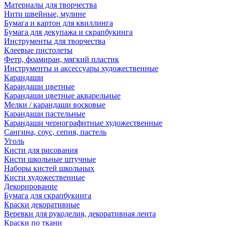
Материалы для творчества
Нити швейные, мулине
Бумага и картон для квиллинга
Бумага для декупажа и скрапбукинга
Инструменты для творчества
Клеевые пистолеты
Фетр, фоамиран, мягкий пластик
Инструменты и аксессуары художественные
Карандаши
Карандаши цветные
Карандаши цветные акварельные
Мелки / карандаши восковые
Карандаши пастельные
Карандаши чернографитные художественные
Сангина, соус, сепия, пастель
Уголь
Кисти для рисования
Кисти школьные штучные
Наборы кистей школьных
Кисти художественные
Декорирование
Бумага для скрапбукинга
Краски декоративные
Веревки для рукоделия, декоративная лента
Краски по ткани