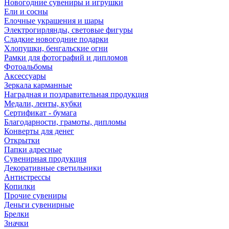
Новогодние сувениры и игрушки
Ели и сосны
Елочные украшения и шары
Электрогирлянды, световые фигуры
Сладкие новогодние подарки
Хлопушки, бенгальские огни
Рамки для фотографий и дипломов
Фотоальбомы
Аксессуары
Зеркала карманные
Наградная и поздравительная продукция
Медали, ленты, кубки
Сертификат - бумага
Благодарности, грамоты, дипломы
Конверты для денег
Открытки
Папки адресные
Сувенирная продукция
Декоративные светильники
Антистрессы
Копилки
Прочие сувениры
Деньги сувенирные
Брелки
Значки