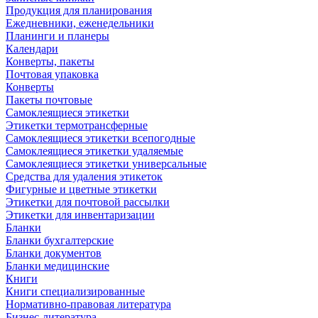
Продукция для планирования
Ежедневники, еженедельники
Планинги и планеры
Календари
Конверты, пакеты
Почтовая упаковка
Конверты
Пакеты почтовые
Самоклеящиеся этикетки
Этикетки термотрансферные
Самоклеящиеся этикетки всепогодные
Самоклеящиеся этикетки удаляемые
Самоклеящиеся этикетки универсальные
Средства для удаления этикеток
Фигурные и цветные этикетки
Этикетки для почтовой рассылки
Этикетки для инвентаризации
Бланки
Бланки бухгалтерские
Бланки документов
Бланки медицинские
Книги
Книги специализированные
Нормативно-правовая литература
Бизнес-литература