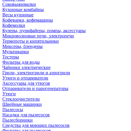
Соковыжималки
Кухонные комбайны
Весы кухонные
Кофеварки, кофемашины
Кофемолки
Кулеры, пурифайеры, помпы, аксессуары
Микроволновые печи, электропечи
Термопоты и кипятильники
Миксеры, блендеры
Мультиварки
Тостеры
Фильтры для воды
Чайники электрические
Грили, электрогрили и аэрогрили
Утюги и отпариватели
Аксессуары для утюгов
Отпариватели и парогенераторы
Утюги
Стеклоочистители
Швейные машинки
Пылесосы
Насадки для пылесосов
Пылесборники
Средства для моющих пылесосов
Фильтры для пылесосов