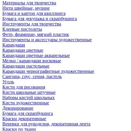
Материалы для творчества
Нити швейные, мулине
Бумага и картон для квиллинга
Бумага для декупажа и скрапбукинга
Инструменты для творчества
Клеевые пистолеты
Фетр, фоамиран, мягкий пластик
Инструменты и аксессуары художественные
Карандаши
Карандаши цветные
Карандаши цветные акварельные
Мелки / карандаши восковые
Карандаши пастельные
Карандаши чернографитные художественные
Сангина, соус, сепия, пастель
Уголь
Кисти для рисования
Кисти школьные штучные
Наборы кистей школьных
Кисти художественные
Декорирование
Бумага для скрапбукинга
Краски декоративные
Веревки для рукоделия, декоративная лента
Краски по ткани