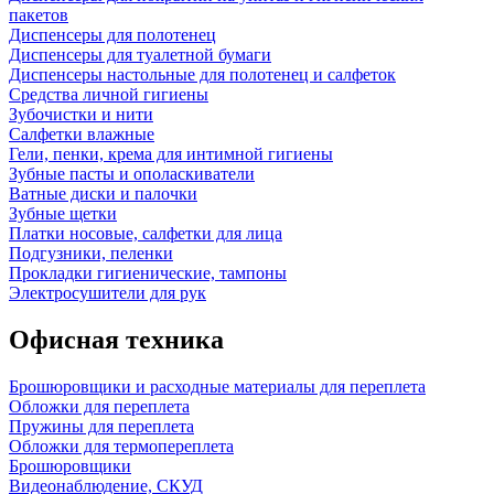
пакетов
Диспенсеры для полотенец
Диспенсеры для туалетной бумаги
Диспенсеры настольные для полотенец и салфеток
Средства личной гигиены
Зубочистки и нити
Салфетки влажные
Гели, пенки, крема для интимной гигиены
Зубные пасты и ополаскиватели
Ватные диски и палочки
Зубные щетки
Платки носовые, салфетки для лица
Подгузники, пеленки
Прокладки гигиенические, тампоны
Электросушители для рук
Офисная техника
Брошюровщики и расходные материалы для переплета
Обложки для переплета
Пружины для переплета
Обложки для термопереплета
Брошюровщики
Видеонаблюдение, СКУД