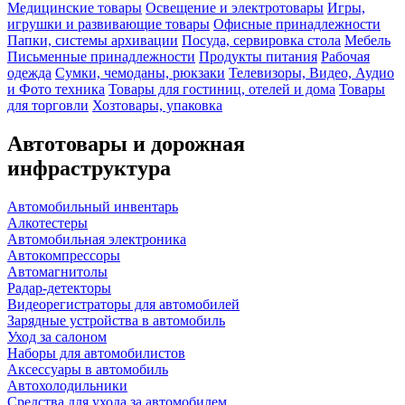
Медицинские товары
Освещение и электротовары
Игры,
игрушки и развивающие товары
Офисные принадлежности
Папки, системы архивации
Посуда, сервировка стола
Мебель
Письменные принадлежности
Продукты питания
Рабочая
одежда
Сумки, чемоданы, рюкзаки
Телевизоры, Видео, Аудио
и Фото техника
Товары для гостиниц, отелей и дома
Товары
для торговли
Хозтовары, упаковка
Автотовары и дорожная
инфраструктура
Автомобильный инвентарь
Алкотестеры
Автомобильная электроника
Автокомпрессоры
Автомагнитолы
Радар-детекторы
Видеорегистраторы для автомобилей
Зарядные устройства в автомобиль
Уход за салоном
Наборы для автомобилистов
Аксессуары в автомобиль
Автохолодильники
Средства для ухода за автомобилем