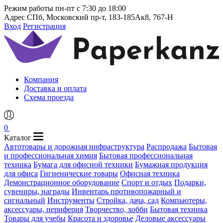
Режим работы
пн-пт с 7:30 до 18:00
Адрес
СПб, Московский пр-т, 183-185Ак8, 767-Н
Вход
Регистрация
Компания
Доставка и оплата
Схема проезда
0
Каталог
Автотовары и дорожная инфраструктура
Распродажа
Бытовая
и профессиональная химия
Бытовая профессиональная
техника
Бумага для офисной техники
Бумажная продукция
для офиса
Гигиенические товары
Офисная техника
Демонстрационное оборудование
Спорт и отдых
Подарки,
сувениры, награды
Инвентарь противопожарный и
сигнальный
Инструменты
Стройка, дача, сад
Компьютеры,
аксессуары, периферия
Творчество, хобби
Бытовая техника
Товары для учебы
Красота и здоровье
Деловые аксессуары