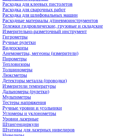
Расходка для клеевых пистолетов
Расходка для сварочных работ
Расходка для шлифовальных машин
Расходные материалы д/пневмоинструментов
Тележки гидровлические, грузовые и складские
Измерительно-разметочный инструмент
Гигрометры
Ручные рулетки
Видеоскопы
Анемометры, мегеоны (измерители)
Пирометры
Тепловизоры
Толщиномеры
Люксметры
Детекторы металла (проводки)
Измерители температуры
Дальномеры (рулетки)
Мультиметры
Тестеры напряжения
Ручные уровни и угольники
Угломеры и уклонометры
Уровни лазерные
Штангенциркули
Штативы для лазерных нивелиров
Нивелиры