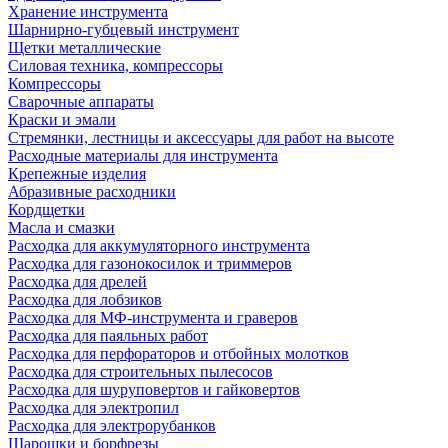
Хранение инструмента
Шарнирно-губцевый инструмент
Щетки металлические
Силовая техника, компрессоры
Компрессоры
Сварочные аппараты
Краски и эмали
Стремянки, лестницы и аксессуары для работ на высоте
Расходные материалы для инструмента
Крепежные изделия
Абразивные расходники
Кордщетки
Масла и смазки
Расходка для аккумуляторного инструмента
Расходка для газонокосилок и триммеров
Расходка для дрелей
Расходка для лобзиков
Расходка для МФ-инструмента и граверов
Расходка для паяльных работ
Расходка для перфораторов и отбойных молотков
Расходка для строительных пылесоcов
Расходка для шуруповертов и гайковертов
Расходка для электропил
Расходка для электрорубанков
Шарошки и борфрезы