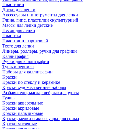
Пластилин
Доски для лепки
Аксессуары и инструменты для лепки
Глина, гипс, пластилин скульптурный
Массы для лепки детские
Песок для лепки
Пластика
Пластилин шариковый
Тесто для лепки
Линеры, роллеры, ручки для графики
Каллиграфия
Ручки для каллиграфии
Тушь и чернила
Наборы для каллиграфии
Краски
Краски по стеклу и керамике
Краски художественные наборы
Разбавители, масла,клей, лаки, грунты
Гуашь
Краски акварельные
Краски акриловые
Краски пальчиковые
Краски, мелки и аксессуары для грима
Краски масляные
Краски темперные