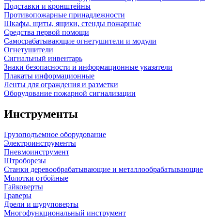
Подставки и кронштейны
Противопожарные принадлежности
Шкафы, щиты, ящики, стенды пожарные
Средства первой помощи
Самосрабатывающие огнетушители и модули
Огнетушители
Сигнальный инвентарь
Знаки безопасности и информационные указатели
Плакаты информационные
Ленты для ограждения и разметки
Оборудование пожарной сигнализации
Инструменты
Грузоподъемное оборудование
Электроинструменты
Пневмоинструмент
Штроборезы
Станки деревообрабатывающие и металлообрабатывающие
Молотки отбойные
Гайковерты
Граверы
Дрели и шуруповерты
Многофункциональный инструмент