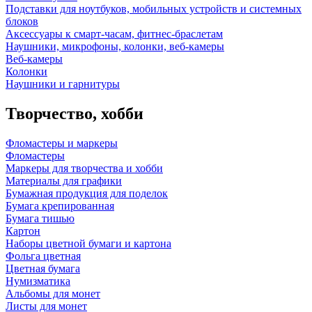
Подставки для ноутбуков, мобильных устройств и системных
блоков
Аксессуары к смарт-часам, фитнес-браслетам
Наушники, микрофоны, колонки, веб-камеры
Веб-камеры
Колонки
Наушники и гарнитуры
Творчество, хобби
Фломастеры и маркеры
Фломастеры
Маркеры для творчества и хобби
Материалы для графики
Бумажная продукция для поделок
Бумага крепированная
Бумага тишью
Картон
Наборы цветной бумаги и картона
Фольга цветная
Цветная бумага
Нумизматика
Альбомы для монет
Листы для монет