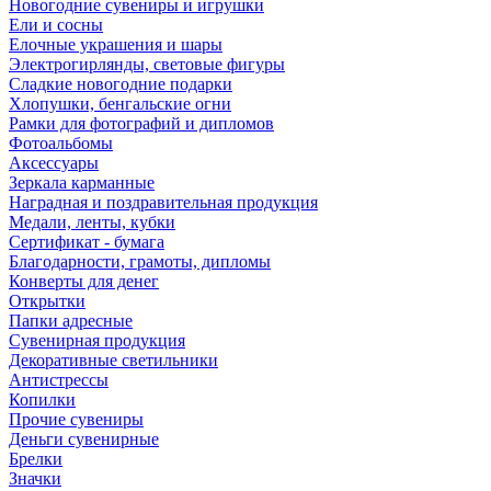
Новогодние сувениры и игрушки
Ели и сосны
Елочные украшения и шары
Электрогирлянды, световые фигуры
Сладкие новогодние подарки
Хлопушки, бенгальские огни
Рамки для фотографий и дипломов
Фотоальбомы
Аксессуары
Зеркала карманные
Наградная и поздравительная продукция
Медали, ленты, кубки
Сертификат - бумага
Благодарности, грамоты, дипломы
Конверты для денег
Открытки
Папки адресные
Сувенирная продукция
Декоративные светильники
Антистрессы
Копилки
Прочие сувениры
Деньги сувенирные
Брелки
Значки