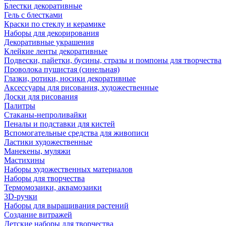
Блестки декоративные
Гель с блестками
Краски по стеклу и керамике
Наборы для декорирования
Декоративные украшения
Клейкие ленты декоративные
Подвески, пайетки, бусины, стразы и помпоны для творчества
Проволока пушистая (синельная)
Глазки, ротики, носики декоративные
Аксессуары для рисования, художественные
Доски для рисования
Палитры
Стаканы-непроливайки
Пеналы и подставки для кистей
Вспомогательные средства для живописи
Ластики художественные
Манекены, муляжи
Мастихины
Наборы художественных материалов
Наборы для творчества
Термомозаики, аквамозаики
3D-ручки
Наборы для выращивания растений
Создание витражей
Детские наборы для творчества