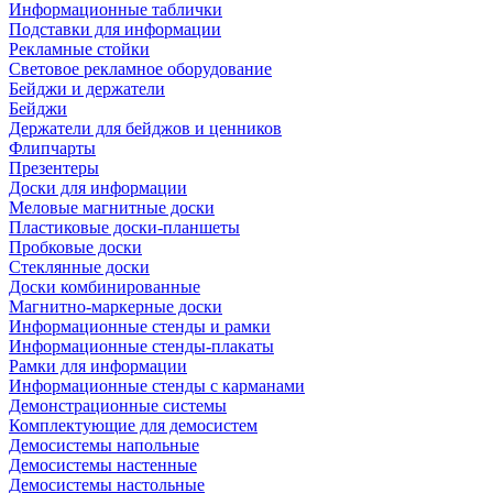
Информационные таблички
Подставки для информации
Рекламные стойки
Световое рекламное оборудование
Бейджи и держатели
Бейджи
Держатели для бейджов и ценников
Флипчарты
Презентеры
Доски для информации
Меловые магнитные доски
Пластиковые доски-планшеты
Пробковые доски
Стеклянные доски
Доски комбинированные
Магнитно-маркерные доски
Информационные стенды и рамки
Информационные стенды-плакаты
Рамки для информации
Информационные стенды с карманами
Демонстрационные системы
Комплектующие для демосистем
Демосистемы напольные
Демосистемы настенные
Демосистемы настольные