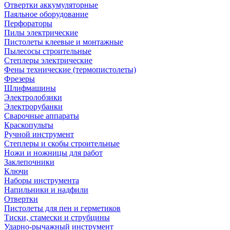
Отвертки аккумуляторные
Паяльное оборудование
Перфораторы
Пилы электрические
Пистолеты клеевые и монтажные
Пылесосы строительные
Степлеры электрические
Фены технические (термопистолеты)
Фрезеры
Шлифмашины
Электролобзики
Электрорубанки
Сварочные аппараты
Краскопульты
Ручной инструмент
Степлеры и скобы строительные
Ножи и ножницы для работ
Заклепочники
Ключи
Наборы инструмента
Напильники и надфили
Отвертки
Пистолеты для пен и герметиков
Тиски, стамески и струбцины
Ударно-рычажный инструмент