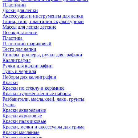
Пластилин
Доски для лепки
Аксессуары и инструменты для лепки
Глина, гипс, пластилин скульптурный
Массы для лепки детские
Песок для лепки
Пластика
Пластилин шариковый
Тесто для лепки
Линеры, роллеры, ручки для графики
Каллиграфия
Ручки для каллиграфии
Тушь и чернила
Наборы для каллиграфии
Краски
Краски по стеклу и керамике
Краски художественные наборы
Разбавители, масла,клей, лаки, грунты
Гуашь
Краски акварельные
Краски акриловые
Краски пальчиковые
Краски, мелки и аксессуары для грима
Краски масляные
Краски темперные