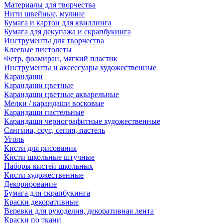
Материалы для творчества
Нити швейные, мулине
Бумага и картон для квиллинга
Бумага для декупажа и скрапбукинга
Инструменты для творчества
Клеевые пистолеты
Фетр, фоамиран, мягкий пластик
Инструменты и аксессуары художественные
Карандаши
Карандаши цветные
Карандаши цветные акварельные
Мелки / карандаши восковые
Карандаши пастельные
Карандаши чернографитные художественные
Сангина, соус, сепия, пастель
Уголь
Кисти для рисования
Кисти школьные штучные
Наборы кистей школьных
Кисти художественные
Декорирование
Бумага для скрапбукинга
Краски декоративные
Веревки для рукоделия, декоративная лента
Краски по ткани