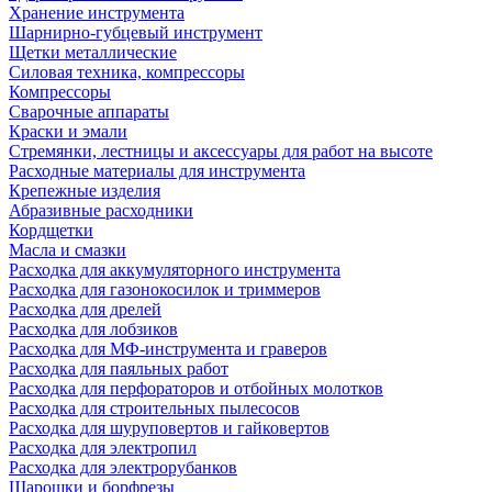
Хранение инструмента
Шарнирно-губцевый инструмент
Щетки металлические
Силовая техника, компрессоры
Компрессоры
Сварочные аппараты
Краски и эмали
Стремянки, лестницы и аксессуары для работ на высоте
Расходные материалы для инструмента
Крепежные изделия
Абразивные расходники
Кордщетки
Масла и смазки
Расходка для аккумуляторного инструмента
Расходка для газонокосилок и триммеров
Расходка для дрелей
Расходка для лобзиков
Расходка для МФ-инструмента и граверов
Расходка для паяльных работ
Расходка для перфораторов и отбойных молотков
Расходка для строительных пылесоcов
Расходка для шуруповертов и гайковертов
Расходка для электропил
Расходка для электрорубанков
Шарошки и борфрезы