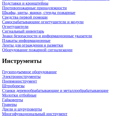
Подставки и кронштейны
Противопожарные принадлежности
Шкафы, щиты, ящики, стенды пожарные
Средства первой помощи
Самосрабатывающие огнетушители и модули
Огнетушители
Сигнальный инвентарь
Знаки безопасности и информационные указатели
Плакаты информационные
Ленты для ограждения и разметки
Оборудование пожарной сигнализации
Инструменты
Грузоподъемное оборудование
Электроинструменты
Пневмоинструмент
Штроборезы
Станки деревообрабатывающие и металлообрабатывающие
Молотки отбойные
Гайковерты
Граверы
Дрели и шуруповерты
Многофункциональный инструмент