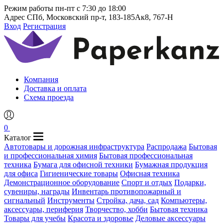
Режим работы
пн-пт с 7:30 до 18:00
Адрес
СПб, Московский пр-т, 183-185Ак8, 767-Н
Вход
Регистрация
Компания
Доставка и оплата
Схема проезда
0
Каталог
Автотовары и дорожная инфраструктура
Распродажа
Бытовая
и профессиональная химия
Бытовая профессиональная
техника
Бумага для офисной техники
Бумажная продукция
для офиса
Гигиенические товары
Офисная техника
Демонстрационное оборудование
Спорт и отдых
Подарки,
сувениры, награды
Инвентарь противопожарный и
сигнальный
Инструменты
Стройка, дача, сад
Компьютеры,
аксессуары, периферия
Творчество, хобби
Бытовая техника
Товары для учебы
Красота и здоровье
Деловые аксессуары