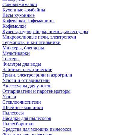
Соковыжималки
Кухонные комбайны
Весы кухонные
Кофеварки, кофемашины
Кофемолки
Кулеры, пурифайеры, помпы, аксессуары
Микроволновые печи, электропечи
Термопоты и кипятильники
Миксеры, блендеры
Мультиварки
Тостеры
Фильтры для воды
Чайники электрические
Грили, электрогрили и аэрогрили
Утюги и отпариватели
Аксессуары для утюгов
Отпариватели и парогенераторы
Утюги
Стеклоочистители
Швейные машинки
Пылесосы
Насадки для пылесосов
Пылесборники
Средства для моющих пылесосов
Фильтры для пылесосов