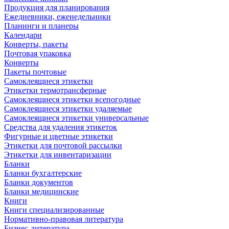
Продукция для планирования
Ежедневники, еженедельники
Планинги и планеры
Календари
Конверты, пакеты
Почтовая упаковка
Конверты
Пакеты почтовые
Самоклеящиеся этикетки
Этикетки термотрансферные
Самоклеящиеся этикетки всепогодные
Самоклеящиеся этикетки удаляемые
Самоклеящиеся этикетки универсальные
Средства для удаления этикеток
Фигурные и цветные этикетки
Этикетки для почтовой рассылки
Этикетки для инвентаризации
Бланки
Бланки бухгалтерские
Бланки документов
Бланки медицинские
Книги
Книги специализированные
Нормативно-правовая литература
Бизнес-литература