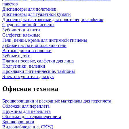
пакетов
Диспенсеры для полотенец
Диспенсеры для туалетной бумаги
Диспенсеры настольные для полотенец и салфеток
Средства личной гигиены
Зубочистки и нити
Салфетки влажные
Гели, пенки, крема для интимной гигиены
Зубные пасты и ополаскиватели
Ватные диски и палочки
Зубные щетки
Платки носовые, салфетки для лица
Подгузники, пеленки
Прокладки гигиенические, тампоны
Электросушители для рук
Офисная техника
Брошюровщики и расходные материалы для переплета
Обложки для переплета
Пружины для переплета
Обложки для термопереплета
Брошюровщики
Видеонаблюдение, СКУД