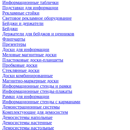
Информационные таблички
Подставки для информации
Рекламные стойки
Световое рекламное оборудование
Бейджи и держатели
Бейджи
Держатели для бейджов и ценников
Флипчарты
Презентеры
Доски для информации
Меловые магнитные доски
Пластиковые доски-планшеты
Пробковые доски
Стеклянные доски
Доски комбинированные
Магнитно-маркерные доски
Информационные стенды и рамки
Информационные стенды-плакаты
Рамки для информации
Информационные стенды с карманами
Демонстрационные системы
Комплектующие для демосистем
Демосистемы напольные
Демосистемы настенные
Демосистемы настольные