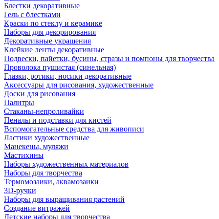
Блестки декоративные
Гель с блестками
Краски по стеклу и керамике
Наборы для декорирования
Декоративные украшения
Клейкие ленты декоративные
Подвески, пайетки, бусины, стразы и помпоны для творчества
Проволока пушистая (синельная)
Глазки, ротики, носики декоративные
Аксессуары для рисования, художественные
Доски для рисования
Палитры
Стаканы-непроливайки
Пеналы и подставки для кистей
Вспомогательные средства для живописи
Ластики художественные
Манекены, муляжи
Мастихины
Наборы художественных материалов
Наборы для творчества
Термомозаики, аквамозаики
3D-ручки
Наборы для выращивания растений
Создание витражей
Детские наборы для творчества