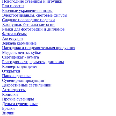
Новогодние сувениры и игрушки
Ели и сосны
Елочные украшения и шары
Электрогирлянды, световые фигуры
Сладкие новогодние подарки
Хлопушки, бенгальские огни
Рамки для фотографий и дипломов
Фотоальбомы
Аксессуары
Зеркала карманные
Наградная и поздравительная продукция
Медали, ленты, кубки
Сертификат - бумага
Благодарности, грамоты, дипломы
Конверты для денег
Открытки
Папки адресные
Сувенирная продукция
Декоративные светильники
Антистрессы
Копилки
Прочие сувениры
Деньги сувенирные
Брелки
Значки