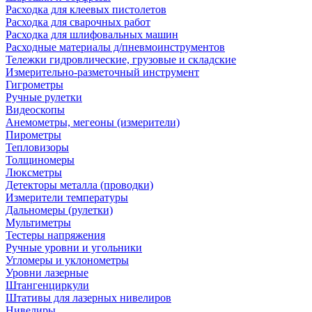
Расходка для клеевых пистолетов
Расходка для сварочных работ
Расходка для шлифовальных машин
Расходные материалы д/пневмоинструментов
Тележки гидровлические, грузовые и складские
Измерительно-разметочный инструмент
Гигрометры
Ручные рулетки
Видеоскопы
Анемометры, мегеоны (измерители)
Пирометры
Тепловизоры
Толщиномеры
Люксметры
Детекторы металла (проводки)
Измерители температуры
Дальномеры (рулетки)
Мультиметры
Тестеры напряжения
Ручные уровни и угольники
Угломеры и уклонометры
Уровни лазерные
Штангенциркули
Штативы для лазерных нивелиров
Нивелиры