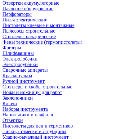
Отвертки аккумуляторные
Паяльное оборудование
Перфораторы
Пилы электрические
Пистолеты клеевые и монтажные
Пылесосы строительные
Степлеры электрические
Фены технические (термопистолеты)
Фрезеры
Шлифмашины
Электролобзики
Электрорубанки
Сварочные аппараты
Краскопульты
Ручной инструмент
Степлеры и скобы строительные
Ножи и ножницы для работ
Заклепочники
Ключи
Наборы инструмента
Напильники и надфили
Отвертки
Пистолеты для пен и герметиков
Тиски, стамески и струбцины
Ударно-рычажный инструмент