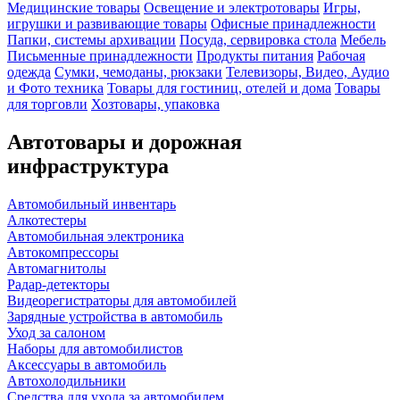
Медицинские товары
Освещение и электротовары
Игры,
игрушки и развивающие товары
Офисные принадлежности
Папки, системы архивации
Посуда, сервировка стола
Мебель
Письменные принадлежности
Продукты питания
Рабочая
одежда
Сумки, чемоданы, рюкзаки
Телевизоры, Видео, Аудио
и Фото техника
Товары для гостиниц, отелей и дома
Товары
для торговли
Хозтовары, упаковка
Автотовары и дорожная
инфраструктура
Автомобильный инвентарь
Алкотестеры
Автомобильная электроника
Автокомпрессоры
Автомагнитолы
Радар-детекторы
Видеорегистраторы для автомобилей
Зарядные устройства в автомобиль
Уход за салоном
Наборы для автомобилистов
Аксессуары в автомобиль
Автохолодильники
Средства для ухода за автомобилем