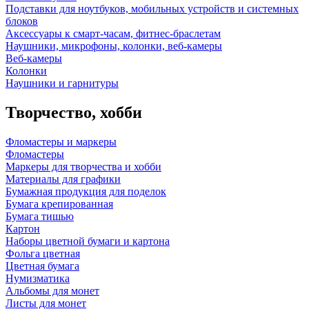
Подставки для ноутбуков, мобильных устройств и системных
блоков
Аксессуары к смарт-часам, фитнес-браслетам
Наушники, микрофоны, колонки, веб-камеры
Веб-камеры
Колонки
Наушники и гарнитуры
Творчество, хобби
Фломастеры и маркеры
Фломастеры
Маркеры для творчества и хобби
Материалы для графики
Бумажная продукция для поделок
Бумага крепированная
Бумага тишью
Картон
Наборы цветной бумаги и картона
Фольга цветная
Цветная бумага
Нумизматика
Альбомы для монет
Листы для монет