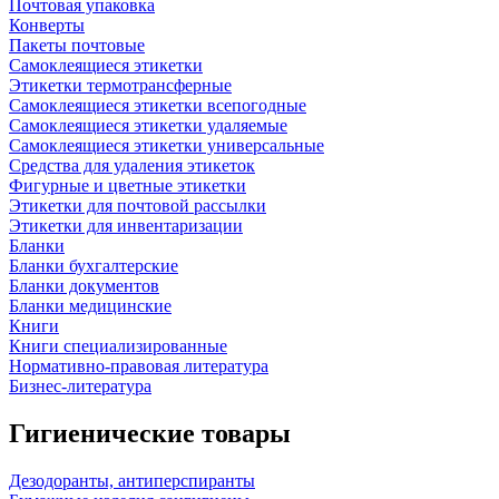
Почтовая упаковка
Конверты
Пакеты почтовые
Самоклеящиеся этикетки
Этикетки термотрансферные
Самоклеящиеся этикетки всепогодные
Самоклеящиеся этикетки удаляемые
Самоклеящиеся этикетки универсальные
Средства для удаления этикеток
Фигурные и цветные этикетки
Этикетки для почтовой рассылки
Этикетки для инвентаризации
Бланки
Бланки бухгалтерские
Бланки документов
Бланки медицинские
Книги
Книги специализированные
Нормативно-правовая литература
Бизнес-литература
Гигиенические товары
Дезодоранты, антиперспиранты