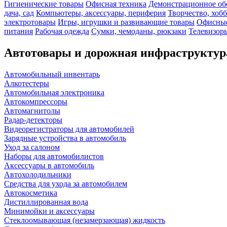
Гигиенические товары
Офисная техника
Демонстрационное об
дача, сад
Компьютеры, аксессуары, периферия
Творчество, хоб
электротовары
Игры, игрушки и развивающие товары
Офисные
питания
Рабочая одежда
Сумки, чемоданы, рюкзаки
Телевизоры
Автотовары и дорожная инфраструктур
Автомобильный инвентарь
Алкотестеры
Автомобильная электроника
Автокомпрессоры
Автомагнитолы
Радар-детекторы
Видеорегистраторы для автомобилей
Зарядные устройства в автомобиль
Уход за салоном
Наборы для автомобилистов
Аксессуары в автомобиль
Автохолодильники
Средства для ухода за автомобилем
Автокосметика
Дистиллированная вода
Минимойки и аксессуары
Стеклоомывающая (незамерзающая) жидкость