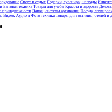
орудование
Спорт и отдых
Подарки, сувениры, награды
Инвента
би
Бытовая техника
Товары для учебы
Красота и здоровье
Деловы
 принадлежности
Папки, системы архивации
Посуда, сервировк
, Видео, Аудио и Фото техника
Товары для гостиниц, отелей и 
а