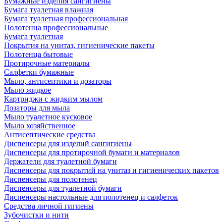
Бумажные изделия сангигиены
Бумага туалетная влажная
Бумага туалетная профессиональная
Полотенца профессиональные
Бумага туалетная
Покрытия на унитаз, гигиенические пакеты
Полотенца бытовые
Протирочные материалы
Салфетки бумажные
Мыло, антисептики и дозаторы
Мыло жидкое
Картриджи с жидким мылом
Дозаторы для мыла
Мыло туалетное кусковое
Мыло хозяйственное
Антисептические средства
Диспенсеры для изделий сангигиены
Диспенсеры для протирочной бумаги и материалов
Держатели для туалетной бумаги
Диспенсеры для покрытий на унитаз и гигиенических пакетов
Диспенсеры для полотенец
Диспенсеры для туалетной бумаги
Диспенсеры настольные для полотенец и салфеток
Средства личной гигиены
Зубочистки и нити