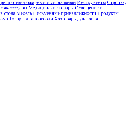
рь противопожарный и сигнальный
Инструменты
Стройка,
е аксессуары
Медицинские товары
Освещение и
а стола
Мебель
Письменные принадлежности
Продукты
дома
Товары для торговли
Хозтовары, упаковка