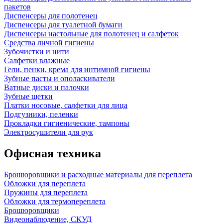
пакетов
Диспенсеры для полотенец
Диспенсеры для туалетной бумаги
Диспенсеры настольные для полотенец и салфеток
Средства личной гигиены
Зубочистки и нити
Салфетки влажные
Гели, пенки, крема для интимной гигиены
Зубные пасты и ополаскиватели
Ватные диски и палочки
Зубные щетки
Платки носовые, салфетки для лица
Подгузники, пеленки
Прокладки гигиенические, тампоны
Электросушители для рук
Офисная техника
Брошюровщики и расходные материалы для переплета
Обложки для переплета
Пружины для переплета
Обложки для термопереплета
Брошюровщики
Видеонаблюдение, СКУД