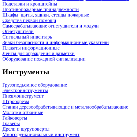
Подставки и кронштейны
Противопожарные принадлежности
Шкафы, щиты, ящики, стенды пожарные
Средства первой помощи
Самосрабатывающие огнетушители и модули
Огнетушители
Сигнальный инвентарь
Знаки безопасности и информационные указатели
Плакаты информационные
Ленты для ограждения и разметки
Оборудование пожарной сигнализации
Инструменты
Грузоподъемное оборудование
Электроинструменты
Пневмоинструмент
Штроборезы
Станки деревообрабатывающие и металлообрабатывающие
Молотки отбойные
Гайковерты
Граверы
Дрели и шуруповерты
Многофункциональный инструмент