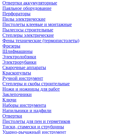
Отвертки аккумуляторные
Паяльное оборудование
Перфораторы
Пилы электрические
Пистолеты клеевые и монтажные
Пылесосы строительные
Степлеры электрические
Фены технические (термопистолеты)
Фрезеры
Шлифмашины
Электролобзики
Электрорубанки
Сварочные аппараты
Краскопульты
Ручной инструмент
Степлеры и скобы строительные
Ножи и ножницы для работ
Заклепочники
Ключи
Наборы инструмента
Напильники и надфили
Отвертки
Пистолеты для пен и герметиков
Тиски, стамески и струбцины
Ударно-рычажный инструмент