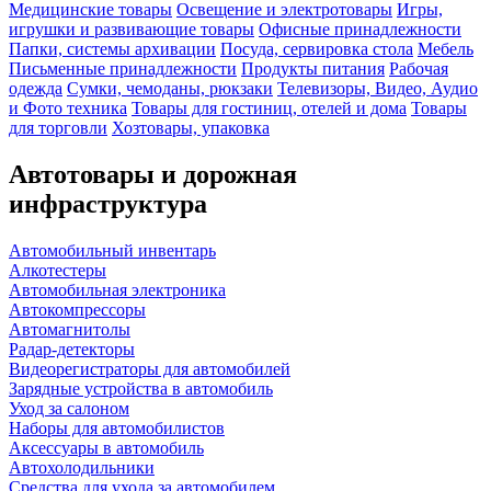
Медицинские товары
Освещение и электротовары
Игры,
игрушки и развивающие товары
Офисные принадлежности
Папки, системы архивации
Посуда, сервировка стола
Мебель
Письменные принадлежности
Продукты питания
Рабочая
одежда
Сумки, чемоданы, рюкзаки
Телевизоры, Видео, Аудио
и Фото техника
Товары для гостиниц, отелей и дома
Товары
для торговли
Хозтовары, упаковка
Автотовары и дорожная
инфраструктура
Автомобильный инвентарь
Алкотестеры
Автомобильная электроника
Автокомпрессоры
Автомагнитолы
Радар-детекторы
Видеорегистраторы для автомобилей
Зарядные устройства в автомобиль
Уход за салоном
Наборы для автомобилистов
Аксессуары в автомобиль
Автохолодильники
Средства для ухода за автомобилем