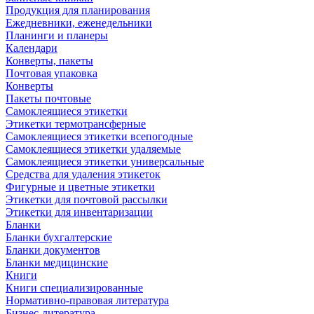
Продукция для планирования
Ежедневники, еженедельники
Планинги и планеры
Календари
Конверты, пакеты
Почтовая упаковка
Конверты
Пакеты почтовые
Самоклеящиеся этикетки
Этикетки термотрансферные
Самоклеящиеся этикетки всепогодные
Самоклеящиеся этикетки удаляемые
Самоклеящиеся этикетки универсальные
Средства для удаления этикеток
Фигурные и цветные этикетки
Этикетки для почтовой рассылки
Этикетки для инвентаризации
Бланки
Бланки бухгалтерские
Бланки документов
Бланки медицинские
Книги
Книги специализированные
Нормативно-правовая литература
Бизнес-литература