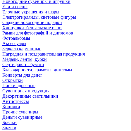
Новогодние сувениры и игрушки
Ели и сосны
Елочные украшения и шары
Электрогирлянды, световые фигуры
Сладкие новогодние подарки
Хлопушки, бенгальские огни
Рамки для фотографий и дипломов
Фотоальбомы
Аксессуары
Зеркала карманные
Наградная и поздравительная продукция
Медали, ленты, кубки
Сертификат - бумага
Благодарности, грамоты, дипломы
Конверты для денег
Открытки
Папки адресные
Сувенирная продукция
Декоративные светильники
Антистрессы
Копилки
Прочие сувениры
Деньги сувенирные
Брелки
Значки