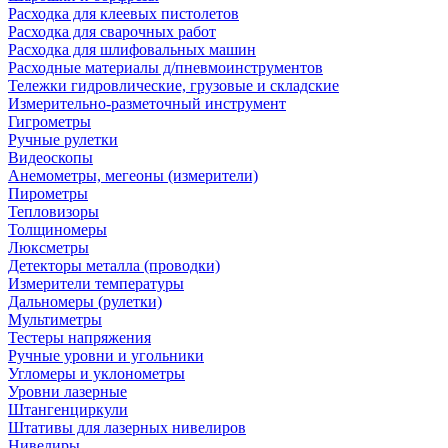
Расходка для клеевых пистолетов
Расходка для сварочных работ
Расходка для шлифовальных машин
Расходные материалы д/пневмоинструментов
Тележки гидровлические, грузовые и складские
Измерительно-разметочный инструмент
Гигрометры
Ручные рулетки
Видеоскопы
Анемометры, мегеоны (измерители)
Пирометры
Тепловизоры
Толщиномеры
Люксметры
Детекторы металла (проводки)
Измерители температуры
Дальномеры (рулетки)
Мультиметры
Тестеры напряжения
Ручные уровни и угольники
Угломеры и уклонометры
Уровни лазерные
Штангенциркули
Штативы для лазерных нивелиров
Нивелиры