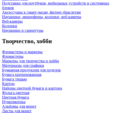
Подставки для ноутбуков, мобильных устройств и системных
блоков
Аксессуары к смарт-часам, фитнес-браслетам
Наушники, микрофоны, колонки, веб-камеры
Веб-камеры
Колонки
Наушники и гарнитуры
Творчество, хобби
Фломастеры и маркеры
Фломастеры
Маркеры для творчества и хобби
Материалы для графики
Бумажная продукция для поделок
Бумага крепированная
Бумага тишью
Картон
Наборы цветной бумаги и картона
Фольга цветная
Цветная бумага
Нумизматика
Альбомы для монет
Листы для монет