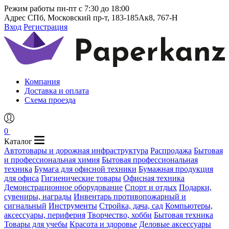
Режим работы
пн-пт с 7:30 до 18:00
Адрес
СПб, Московский пр-т, 183-185Ак8, 767-Н
Вход
Регистрация
Компания
Доставка и оплата
Схема проезда
0
Каталог
Автотовары и дорожная инфраструктура
Распродажа
Бытовая
и профессиональная химия
Бытовая профессиональная
техника
Бумага для офисной техники
Бумажная продукция
для офиса
Гигиенические товары
Офисная техника
Демонстрационное оборудование
Спорт и отдых
Подарки,
сувениры, награды
Инвентарь противопожарный и
сигнальный
Инструменты
Стройка, дача, сад
Компьютеры,
аксессуары, периферия
Творчество, хобби
Бытовая техника
Товары для учебы
Красота и здоровье
Деловые аксессуары