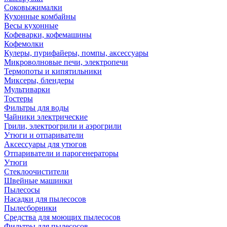
Соковыжималки
Кухонные комбайны
Весы кухонные
Кофеварки, кофемашины
Кофемолки
Кулеры, пурифайеры, помпы, аксессуары
Микроволновые печи, электропечи
Термопоты и кипятильники
Миксеры, блендеры
Мультиварки
Тостеры
Фильтры для воды
Чайники электрические
Грили, электрогрили и аэрогрили
Утюги и отпариватели
Аксессуары для утюгов
Отпариватели и парогенераторы
Утюги
Стеклоочистители
Швейные машинки
Пылесосы
Насадки для пылесосов
Пылесборники
Средства для моющих пылесосов
Фильтры для пылесосов