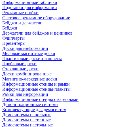
Информационные таблички
Подставки для информации
Рекламные стойки
Световое рекламное оборудование
Бейджи и держатели
Бейджи
Держатели для бейджов и ценников
Флипчарты
Презентеры
Доски для информации
Меловые магнитные доски
Пластиковые доски-планшеты
Пробковые доски
Стеклянные доски
Доски комбинированные
Магнитно-маркерные доски
Информационные стенды и рамки
Информационные стенды-плакаты
Рамки для информации
Информационные стенды с карманами
Демонстрационные системы
Комплектующие для демосистем
Демосистемы напольные
Демосистемы настенные
Демосистемы настольные