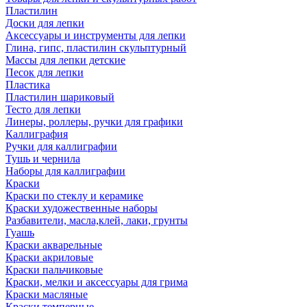
Пластилин
Доски для лепки
Аксессуары и инструменты для лепки
Глина, гипс, пластилин скульптурный
Массы для лепки детские
Песок для лепки
Пластика
Пластилин шариковый
Тесто для лепки
Линеры, роллеры, ручки для графики
Каллиграфия
Ручки для каллиграфии
Тушь и чернила
Наборы для каллиграфии
Краски
Краски по стеклу и керамике
Краски художественные наборы
Разбавители, масла,клей, лаки, грунты
Гуашь
Краски акварельные
Краски акриловые
Краски пальчиковые
Краски, мелки и аксессуары для грима
Краски масляные
Краски темперные