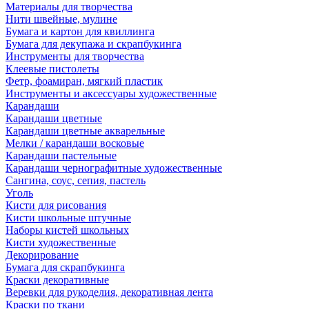
Материалы для творчества
Нити швейные, мулине
Бумага и картон для квиллинга
Бумага для декупажа и скрапбукинга
Инструменты для творчества
Клеевые пистолеты
Фетр, фоамиран, мягкий пластик
Инструменты и аксессуары художественные
Карандаши
Карандаши цветные
Карандаши цветные акварельные
Мелки / карандаши восковые
Карандаши пастельные
Карандаши чернографитные художественные
Сангина, соус, сепия, пастель
Уголь
Кисти для рисования
Кисти школьные штучные
Наборы кистей школьных
Кисти художественные
Декорирование
Бумага для скрапбукинга
Краски декоративные
Веревки для рукоделия, декоративная лента
Краски по ткани