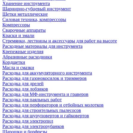
Хранение инструмента
Шарнирно-губцевый инструмент
Щетки металлические
Силовая техника, компрессоры
Компрессоры
Сварочные аппараты
Краски и эмали
Стремянки, лестницы и аксессуары для работ на высоте
Расходные материалы для инструмента
Крепежные изделия
Абразивные расходники
Кордщетки
Масла и смазки
Расходка для аккумуляторного инструмента
Расходка для газонокосилок и триммеров
Расходка для дрелей
Расходка для лобзиков
Расходка для МФ-инструмента и граверов
Расходка для паяльных работ
Расходка для перфораторов и отбойных молотков
Расходка для строительных пылесоcов
Расходка для шуруповертов и гайковертов
Расходка для электропил
Расходка для электрорубанков
Шарошки и борфрезы