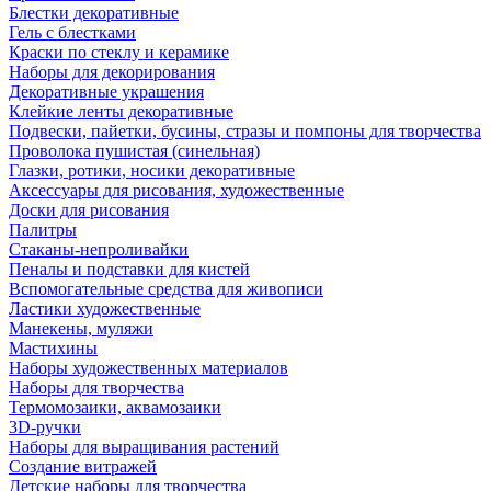
Блестки декоративные
Гель с блестками
Краски по стеклу и керамике
Наборы для декорирования
Декоративные украшения
Клейкие ленты декоративные
Подвески, пайетки, бусины, стразы и помпоны для творчества
Проволока пушистая (синельная)
Глазки, ротики, носики декоративные
Аксессуары для рисования, художественные
Доски для рисования
Палитры
Стаканы-непроливайки
Пеналы и подставки для кистей
Вспомогательные средства для живописи
Ластики художественные
Манекены, муляжи
Мастихины
Наборы художественных материалов
Наборы для творчества
Термомозаики, аквамозаики
3D-ручки
Наборы для выращивания растений
Создание витражей
Детские наборы для творчества