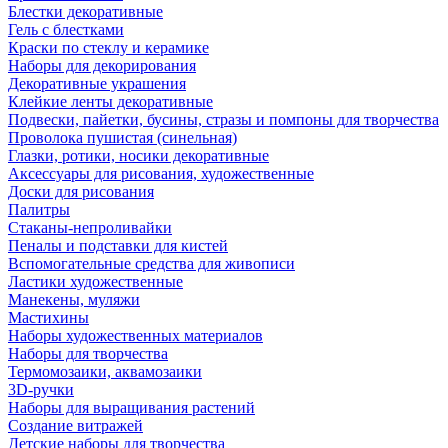
Блестки декоративные
Гель с блестками
Краски по стеклу и керамике
Наборы для декорирования
Декоративные украшения
Клейкие ленты декоративные
Подвески, пайетки, бусины, стразы и помпоны для творчества
Проволока пушистая (синельная)
Глазки, ротики, носики декоративные
Аксессуары для рисования, художественные
Доски для рисования
Палитры
Стаканы-непроливайки
Пеналы и подставки для кистей
Вспомогательные средства для живописи
Ластики художественные
Манекены, муляжи
Мастихины
Наборы художественных материалов
Наборы для творчества
Термомозаики, аквамозаики
3D-ручки
Наборы для выращивания растений
Создание витражей
Детские наборы для творчества