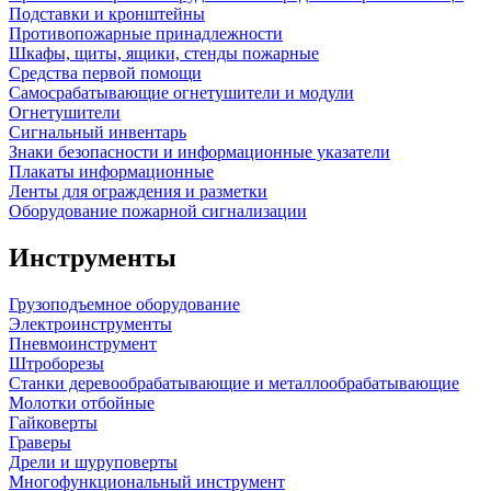
Подставки и кронштейны
Противопожарные принадлежности
Шкафы, щиты, ящики, стенды пожарные
Средства первой помощи
Самосрабатывающие огнетушители и модули
Огнетушители
Сигнальный инвентарь
Знаки безопасности и информационные указатели
Плакаты информационные
Ленты для ограждения и разметки
Оборудование пожарной сигнализации
Инструменты
Грузоподъемное оборудование
Электроинструменты
Пневмоинструмент
Штроборезы
Станки деревообрабатывающие и металлообрабатывающие
Молотки отбойные
Гайковерты
Граверы
Дрели и шуруповерты
Многофункциональный инструмент