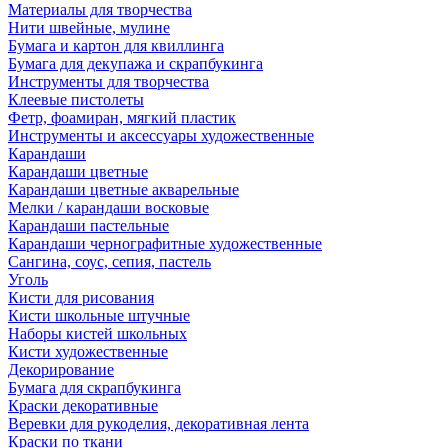
Материалы для творчества
Нити швейные, мулине
Бумага и картон для квиллинга
Бумага для декупажа и скрапбукинга
Инструменты для творчества
Клеевые пистолеты
Фетр, фоамиран, мягкий пластик
Инструменты и аксессуары художественные
Карандаши
Карандаши цветные
Карандаши цветные акварельные
Мелки / карандаши восковые
Карандаши пастельные
Карандаши чернографитные художественные
Сангина, соус, сепия, пастель
Уголь
Кисти для рисования
Кисти школьные штучные
Наборы кистей школьных
Кисти художественные
Декорирование
Бумага для скрапбукинга
Краски декоративные
Веревки для рукоделия, декоративная лента
Краски по ткани