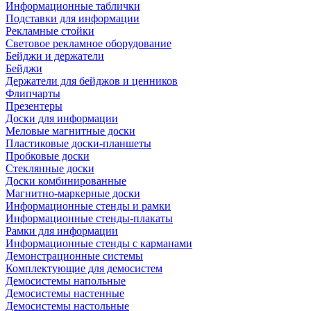
Информационные таблички
Подставки для информации
Рекламные стойки
Световое рекламное оборудование
Бейджи и держатели
Бейджи
Держатели для бейджов и ценников
Флипчарты
Презентеры
Доски для информации
Меловые магнитные доски
Пластиковые доски-планшеты
Пробковые доски
Стеклянные доски
Доски комбинированные
Магнитно-маркерные доски
Информационные стенды и рамки
Информационные стенды-плакаты
Рамки для информации
Информационные стенды с карманами
Демонстрационные системы
Комплектующие для демосистем
Демосистемы напольные
Демосистемы настенные
Демосистемы настольные