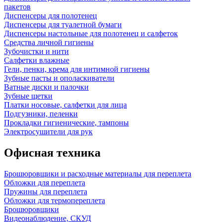
пакетов
Диспенсеры для полотенец
Диспенсеры для туалетной бумаги
Диспенсеры настольные для полотенец и салфеток
Средства личной гигиены
Зубочистки и нити
Салфетки влажные
Гели, пенки, крема для интимной гигиены
Зубные пасты и ополаскиватели
Ватные диски и палочки
Зубные щетки
Платки носовые, салфетки для лица
Подгузники, пеленки
Прокладки гигиенические, тампоны
Электросушители для рук
Офисная техника
Брошюровщики и расходные материалы для переплета
Обложки для переплета
Пружины для переплета
Обложки для термопереплета
Брошюровщики
Видеонаблюдение, СКУД