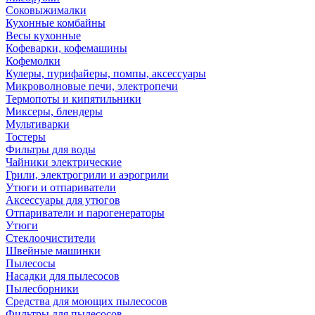
Соковыжималки
Кухонные комбайны
Весы кухонные
Кофеварки, кофемашины
Кофемолки
Кулеры, пурифайеры, помпы, аксессуары
Микроволновые печи, электропечи
Термопоты и кипятильники
Миксеры, блендеры
Мультиварки
Тостеры
Фильтры для воды
Чайники электрические
Грили, электрогрили и аэрогрили
Утюги и отпариватели
Аксессуары для утюгов
Отпариватели и парогенераторы
Утюги
Стеклоочистители
Швейные машинки
Пылесосы
Насадки для пылесосов
Пылесборники
Средства для моющих пылесосов
Фильтры для пылесосов