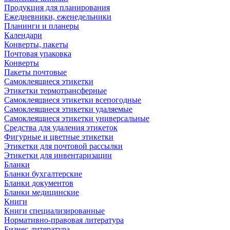
Продукция для планирования
Ежедневники, еженедельники
Планинги и планеры
Календари
Конверты, пакеты
Почтовая упаковка
Конверты
Пакеты почтовые
Самоклеящиеся этикетки
Этикетки термотрансферные
Самоклеящиеся этикетки всепогодные
Самоклеящиеся этикетки удаляемые
Самоклеящиеся этикетки универсальные
Средства для удаления этикеток
Фигурные и цветные этикетки
Этикетки для почтовой рассылки
Этикетки для инвентаризации
Бланки
Бланки бухгалтерские
Бланки документов
Бланки медицинские
Книги
Книги специализированные
Нормативно-правовая литература
Бизнес-литература