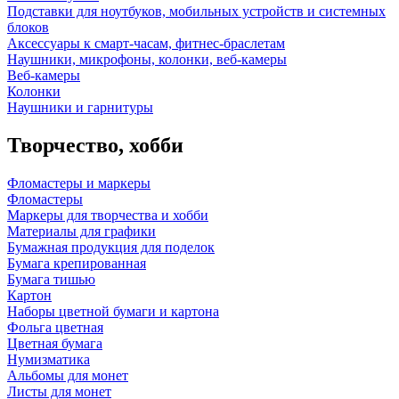
Подставки для ноутбуков, мобильных устройств и системных
блоков
Аксессуары к смарт-часам, фитнес-браслетам
Наушники, микрофоны, колонки, веб-камеры
Веб-камеры
Колонки
Наушники и гарнитуры
Творчество, хобби
Фломастеры и маркеры
Фломастеры
Маркеры для творчества и хобби
Материалы для графики
Бумажная продукция для поделок
Бумага крепированная
Бумага тишью
Картон
Наборы цветной бумаги и картона
Фольга цветная
Цветная бумага
Нумизматика
Альбомы для монет
Листы для монет