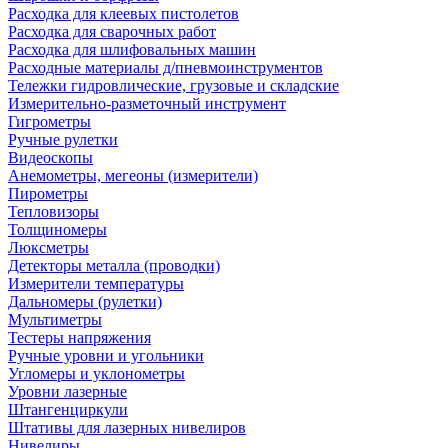
Расходка для клеевых пистолетов
Расходка для сварочных работ
Расходка для шлифовальных машин
Расходные материалы д/пневмоинструментов
Тележки гидровлические, грузовые и складские
Измерительно-разметочный инструмент
Гигрометры
Ручные рулетки
Видеоскопы
Анемометры, мегеоны (измерители)
Пирометры
Тепловизоры
Толщиномеры
Люксметры
Детекторы металла (проводки)
Измерители температуры
Дальномеры (рулетки)
Мультиметры
Тестеры напряжения
Ручные уровни и угольники
Угломеры и уклонометры
Уровни лазерные
Штангенциркули
Штативы для лазерных нивелиров
Нивелиры