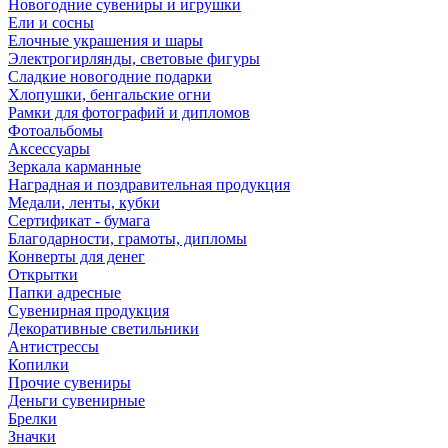
Новогодние сувениры и игрушки
Ели и сосны
Елочные украшения и шары
Электрогирлянды, световые фигуры
Сладкие новогодние подарки
Хлопушки, бенгальские огни
Рамки для фотографий и дипломов
Фотоальбомы
Аксессуары
Зеркала карманные
Наградная и поздравительная продукция
Медали, ленты, кубки
Сертификат - бумага
Благодарности, грамоты, дипломы
Конверты для денег
Открытки
Папки адресные
Сувенирная продукция
Декоративные светильники
Антистрессы
Копилки
Прочие сувениры
Деньги сувенирные
Брелки
Значки