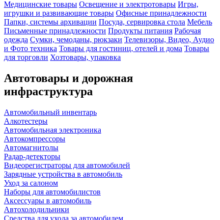
Медицинские товары
Освещение и электротовары
Игры,
игрушки и развивающие товары
Офисные принадлежности
Папки, системы архивации
Посуда, сервировка стола
Мебель
Письменные принадлежности
Продукты питания
Рабочая
одежда
Сумки, чемоданы, рюкзаки
Телевизоры, Видео, Аудио
и Фото техника
Товары для гостиниц, отелей и дома
Товары
для торговли
Хозтовары, упаковка
Автотовары и дорожная
инфраструктура
Автомобильный инвентарь
Алкотестеры
Автомобильная электроника
Автокомпрессоры
Автомагнитолы
Радар-детекторы
Видеорегистраторы для автомобилей
Зарядные устройства в автомобиль
Уход за салоном
Наборы для автомобилистов
Аксессуары в автомобиль
Автохолодильники
Средства для ухода за автомобилем