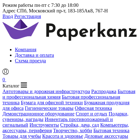
Режим работы
пн-пт с 7:30 до 18:00
Адрес
СПб, Московский пр-т, 183-185Ак8, 767-Н
Вход
Регистрация
Компания
Доставка и оплата
Схема проезда
0
Каталог
Автотовары и дорожная инфраструктура
Распродажа
Бытовая
и профессиональная химия
Бытовая профессиональная
техника
Бумага для офисной техники
Бумажная продукция
для офиса
Гигиенические товары
Офисная техника
Демонстрационное оборудование
Спорт и отдых
Подарки,
сувениры, награды
Инвентарь противопожарный и
сигнальный
Инструменты
Стройка, дача, сад
Компьютеры,
аксессуары, периферия
Творчество, хобби
Бытовая техника
Товары для учебы
Красота и здоровье
Деловые аксессуары