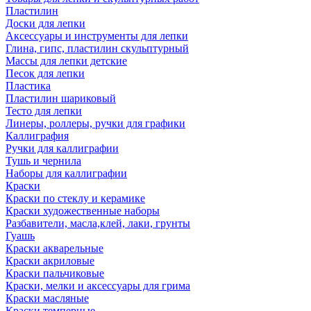
Пластилин
Доски для лепки
Аксессуары и инструменты для лепки
Глина, гипс, пластилин скульптурный
Массы для лепки детские
Песок для лепки
Пластика
Пластилин шариковый
Тесто для лепки
Линеры, роллеры, ручки для графики
Каллиграфия
Ручки для каллиграфии
Тушь и чернила
Наборы для каллиграфии
Краски
Краски по стеклу и керамике
Краски художественные наборы
Разбавители, масла,клей, лаки, грунты
Гуашь
Краски акварельные
Краски акриловые
Краски пальчиковые
Краски, мелки и аксессуары для грима
Краски масляные
Краски темперные