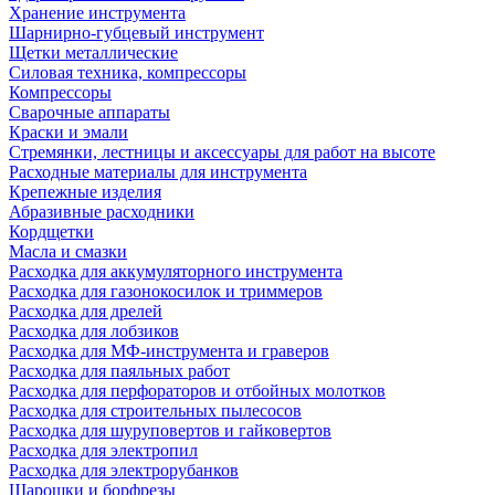
Хранение инструмента
Шарнирно-губцевый инструмент
Щетки металлические
Силовая техника, компрессоры
Компрессоры
Сварочные аппараты
Краски и эмали
Стремянки, лестницы и аксессуары для работ на высоте
Расходные материалы для инструмента
Крепежные изделия
Абразивные расходники
Кордщетки
Масла и смазки
Расходка для аккумуляторного инструмента
Расходка для газонокосилок и триммеров
Расходка для дрелей
Расходка для лобзиков
Расходка для МФ-инструмента и граверов
Расходка для паяльных работ
Расходка для перфораторов и отбойных молотков
Расходка для строительных пылесоcов
Расходка для шуруповертов и гайковертов
Расходка для электропил
Расходка для электрорубанков
Шарошки и борфрезы