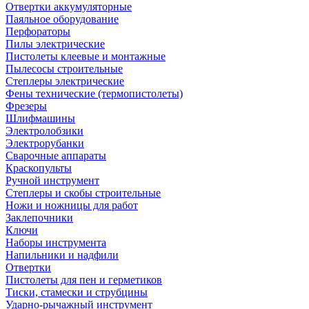
Отвертки аккумуляторные
Паяльное оборудование
Перфораторы
Пилы электрические
Пистолеты клеевые и монтажные
Пылесосы строительные
Степлеры электрические
Фены технические (термопистолеты)
Фрезеры
Шлифмашины
Электролобзики
Электрорубанки
Сварочные аппараты
Краскопульты
Ручной инструмент
Степлеры и скобы строительные
Ножи и ножницы для работ
Заклепочники
Ключи
Наборы инструмента
Напильники и надфили
Отвертки
Пистолеты для пен и герметиков
Тиски, стамески и струбцины
Ударно-рычажный инструмент