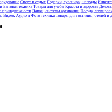
орудование
Спорт и отдых
Подарки, сувениры, награды
Инвента
би
Бытовая техника
Товары для учебы
Красота и здоровье
Деловы
 принадлежности
Папки, системы архивации
Посуда, сервировк
, Видео, Аудио и Фото техника
Товары для гостиниц, отелей и 
а