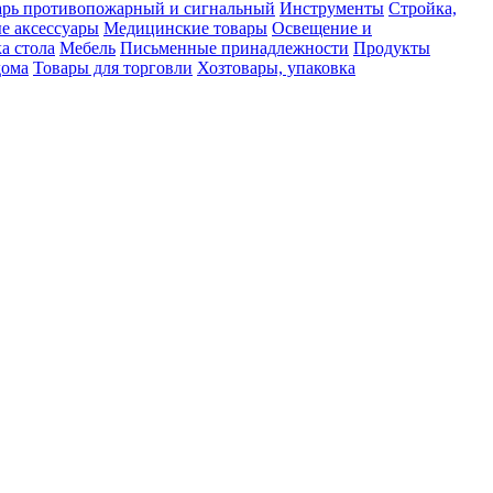
рь противопожарный и сигнальный
Инструменты
Стройка,
е аксессуары
Медицинские товары
Освещение и
а стола
Мебель
Письменные принадлежности
Продукты
дома
Товары для торговли
Хозтовары, упаковка