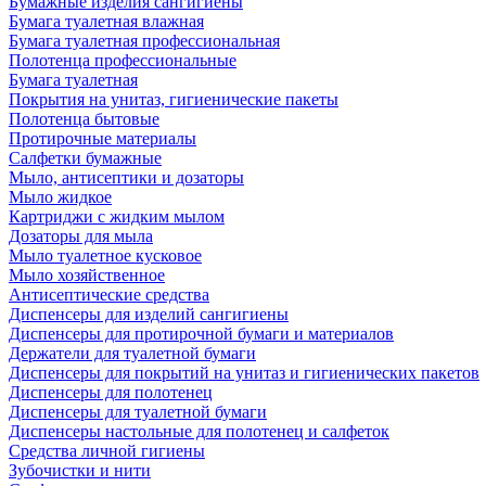
Бумажные изделия сангигиены
Бумага туалетная влажная
Бумага туалетная профессиональная
Полотенца профессиональные
Бумага туалетная
Покрытия на унитаз, гигиенические пакеты
Полотенца бытовые
Протирочные материалы
Салфетки бумажные
Мыло, антисептики и дозаторы
Мыло жидкое
Картриджи с жидким мылом
Дозаторы для мыла
Мыло туалетное кусковое
Мыло хозяйственное
Антисептические средства
Диспенсеры для изделий сангигиены
Диспенсеры для протирочной бумаги и материалов
Держатели для туалетной бумаги
Диспенсеры для покрытий на унитаз и гигиенических пакетов
Диспенсеры для полотенец
Диспенсеры для туалетной бумаги
Диспенсеры настольные для полотенец и салфеток
Средства личной гигиены
Зубочистки и нити