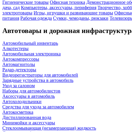
Гигиенические товары
Офисная техника
Демонстрационное об
дача, сад
Компьютеры, аксессуары, периферия
Творчество, хоб
электротовары
Игры, игрушки и развивающие товары
Офисные
питания
Рабочая одежда
Сумки, чемоданы, рюкзаки
Телевизоры
Автотовары и дорожная инфраструктур
Автомобильный инвентарь
Алкотестеры
Автомобильная электроника
Автокомпрессоры
Автомагнитолы
Радар-детекторы
Видеорегистраторы для автомобилей
Зарядные устройства в автомобиль
Уход за салоном
Наборы для автомобилистов
Аксессуары в автомобиль
Автохолодильники
Средства для ухода за автомобилем
Автокосметика
Дистиллированная вода
Минимойки и аксессуары
Стеклоомывающая (незамерзающая) жидкость