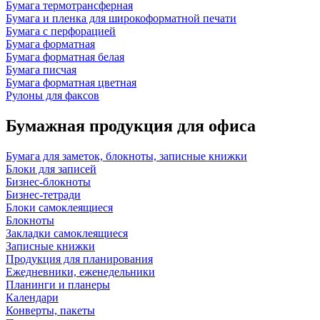
Бумага термотрансферная
Бумага и пленка для широкоформатной печати
Бумага с перфорацией
Бумага форматная
Бумага форматная белая
Бумага писчая
Бумага форматная цветная
Рулоны для факсов
Бумажная продукция для офиса
Бумага для заметок, блокноты, записные книжки
Блоки для записей
Бизнес-блокноты
Бизнес-тетради
Блоки самоклеящиеся
Блокноты
Закладки самоклеящиеся
Записные книжки
Продукция для планирования
Ежедневники, еженедельники
Планинги и планеры
Календари
Конверты, пакеты