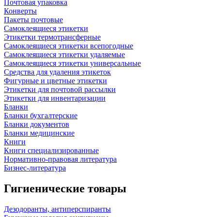
Почтовая упаковка
Конверты
Пакеты почтовые
Самоклеящиеся этикетки
Этикетки термотрансферные
Самоклеящиеся этикетки всепогодные
Самоклеящиеся этикетки удаляемые
Самоклеящиеся этикетки универсальные
Средства для удаления этикеток
Фигурные и цветные этикетки
Этикетки для почтовой рассылки
Этикетки для инвентаризации
Бланки
Бланки бухгалтерские
Бланки документов
Бланки медицинские
Книги
Книги специализированные
Нормативно-правовая литература
Бизнес-литература
Гигиенические товары
Дезодоранты, антиперспиранты