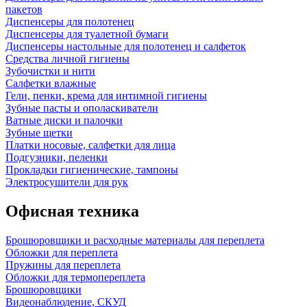
пакетов
Диспенсеры для полотенец
Диспенсеры для туалетной бумаги
Диспенсеры настольные для полотенец и салфеток
Средства личной гигиены
Зубочистки и нити
Салфетки влажные
Гели, пенки, крема для интимной гигиены
Зубные пасты и ополаскиватели
Ватные диски и палочки
Зубные щетки
Платки носовые, салфетки для лица
Подгузники, пеленки
Прокладки гигиенические, тампоны
Электросушители для рук
Офисная техника
Брошюровщики и расходные материалы для переплета
Обложки для переплета
Пружины для переплета
Обложки для термопереплета
Брошюровщики
Видеонаблюдение, СКУД