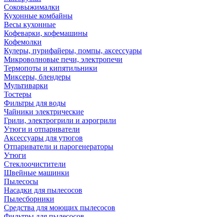
Соковыжималки
Кухонные комбайны
Весы кухонные
Кофеварки, кофемашины
Кофемолки
Кулеры, пурифайеры, помпы, аксессуары
Микроволновые печи, электропечи
Термопоты и кипятильники
Миксеры, блендеры
Мультиварки
Тостеры
Фильтры для воды
Чайники электрические
Грили, электрогрили и аэрогрили
Утюги и отпариватели
Аксессуары для утюгов
Отпариватели и парогенераторы
Утюги
Стеклоочистители
Швейные машинки
Пылесосы
Насадки для пылесосов
Пылесборники
Средства для моющих пылесосов
Фильтры для пылесосов