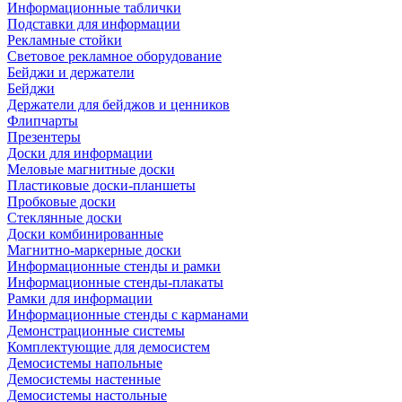
Информационные таблички
Подставки для информации
Рекламные стойки
Световое рекламное оборудование
Бейджи и держатели
Бейджи
Держатели для бейджов и ценников
Флипчарты
Презентеры
Доски для информации
Меловые магнитные доски
Пластиковые доски-планшеты
Пробковые доски
Стеклянные доски
Доски комбинированные
Магнитно-маркерные доски
Информационные стенды и рамки
Информационные стенды-плакаты
Рамки для информации
Информационные стенды с карманами
Демонстрационные системы
Комплектующие для демосистем
Демосистемы напольные
Демосистемы настенные
Демосистемы настольные