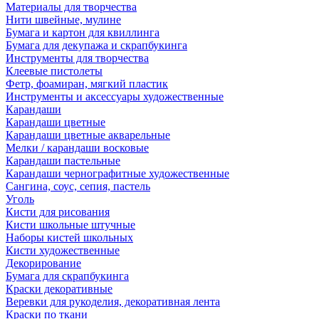
Материалы для творчества
Нити швейные, мулине
Бумага и картон для квиллинга
Бумага для декупажа и скрапбукинга
Инструменты для творчества
Клеевые пистолеты
Фетр, фоамиран, мягкий пластик
Инструменты и аксессуары художественные
Карандаши
Карандаши цветные
Карандаши цветные акварельные
Мелки / карандаши восковые
Карандаши пастельные
Карандаши чернографитные художественные
Сангина, соус, сепия, пастель
Уголь
Кисти для рисования
Кисти школьные штучные
Наборы кистей школьных
Кисти художественные
Декорирование
Бумага для скрапбукинга
Краски декоративные
Веревки для рукоделия, декоративная лента
Краски по ткани