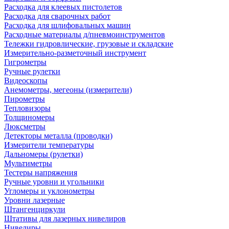
Расходка для клеевых пистолетов
Расходка для сварочных работ
Расходка для шлифовальных машин
Расходные материалы д/пневмоинструментов
Тележки гидровлические, грузовые и складские
Измерительно-разметочный инструмент
Гигрометры
Ручные рулетки
Видеоскопы
Анемометры, мегеоны (измерители)
Пирометры
Тепловизоры
Толщиномеры
Люксметры
Детекторы металла (проводки)
Измерители температуры
Дальномеры (рулетки)
Мультиметры
Тестеры напряжения
Ручные уровни и угольники
Угломеры и уклонометры
Уровни лазерные
Штангенциркули
Штативы для лазерных нивелиров
Нивелиры