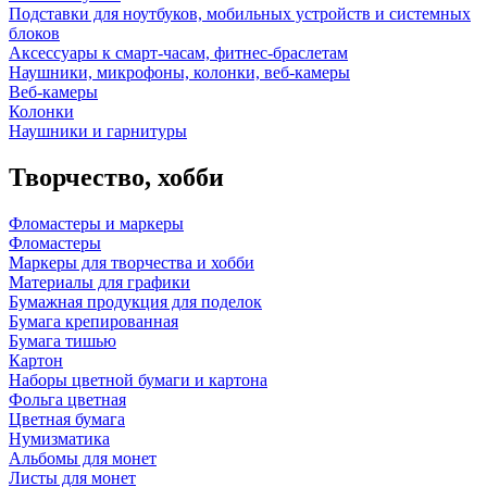
Подставки для ноутбуков, мобильных устройств и системных
блоков
Аксессуары к смарт-часам, фитнес-браслетам
Наушники, микрофоны, колонки, веб-камеры
Веб-камеры
Колонки
Наушники и гарнитуры
Творчество, хобби
Фломастеры и маркеры
Фломастеры
Маркеры для творчества и хобби
Материалы для графики
Бумажная продукция для поделок
Бумага крепированная
Бумага тишью
Картон
Наборы цветной бумаги и картона
Фольга цветная
Цветная бумага
Нумизматика
Альбомы для монет
Листы для монет