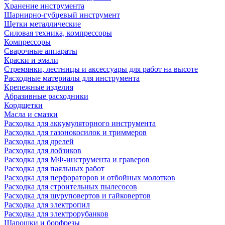
Хранение инструмента
Шарнирно-губцевый инструмент
Щетки металлические
Силовая техника, компрессоры
Компрессоры
Сварочные аппараты
Краски и эмали
Стремянки, лестницы и аксессуары для работ на высоте
Расходные материалы для инструмента
Крепежные изделия
Абразивные расходники
Кордщетки
Масла и смазки
Расходка для аккумуляторного инструмента
Расходка для газонокосилок и триммеров
Расходка для дрелей
Расходка для лобзиков
Расходка для МФ-инструмента и граверов
Расходка для паяльных работ
Расходка для перфораторов и отбойных молотков
Расходка для строительных пылесоcов
Расходка для шуруповертов и гайковертов
Расходка для электропил
Расходка для электрорубанков
Шарошки и борфрезы