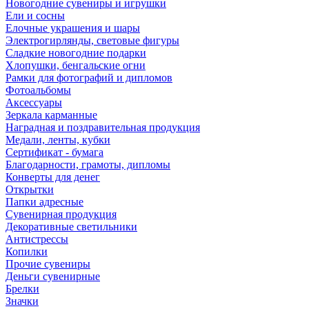
Новогодние сувениры и игрушки
Ели и сосны
Елочные украшения и шары
Электрогирлянды, световые фигуры
Сладкие новогодние подарки
Хлопушки, бенгальские огни
Рамки для фотографий и дипломов
Фотоальбомы
Аксессуары
Зеркала карманные
Наградная и поздравительная продукция
Медали, ленты, кубки
Сертификат - бумага
Благодарности, грамоты, дипломы
Конверты для денег
Открытки
Папки адресные
Сувенирная продукция
Декоративные светильники
Антистрессы
Копилки
Прочие сувениры
Деньги сувенирные
Брелки
Значки