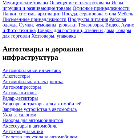
Медицинские товары
Освещение и электротовары
Игры,
игрушки и развивающие товары
Офисные принадлежности
Папки, системы архивации
Посуда, сервировка стола
Мебель
Письменные принадлежности
Продукты питания
Рабочая
одежда
Сумки, чемоданы, рюкзаки
Телевизоры, Видео, Аудио
и Фото техника
Товары для гостиниц, отелей и дома
Товары
для торговли
Хозтовары, упаковка
Автотовары и дорожная
инфраструктура
Автомобильный инвентарь
Алкотестеры
Автомобильная электроника
Автокомпрессоры
Автомагнитолы
Радар-детекторы
Видеорегистраторы для автомобилей
Зарядные устройства в автомобиль
Уход за салоном
Наборы для автомобилистов
Аксессуары в автомобиль
Автохолодильники
Средства для ухода за автомобилем