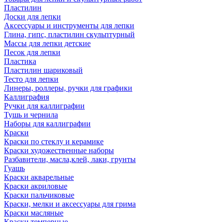
Пластилин
Доски для лепки
Аксессуары и инструменты для лепки
Глина, гипс, пластилин скульптурный
Массы для лепки детские
Песок для лепки
Пластика
Пластилин шариковый
Тесто для лепки
Линеры, роллеры, ручки для графики
Каллиграфия
Ручки для каллиграфии
Тушь и чернила
Наборы для каллиграфии
Краски
Краски по стеклу и керамике
Краски художественные наборы
Разбавители, масла,клей, лаки, грунты
Гуашь
Краски акварельные
Краски акриловые
Краски пальчиковые
Краски, мелки и аксессуары для грима
Краски масляные
Краски темперные