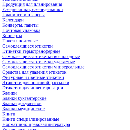
Продукция для планирования
Ежедневники, еженедельники
Планинги и планеры
Календари
Конверты, пакеты
Почтовая упаковка
Конверты
Пакеты почтовые
Самоклеящиеся этикетки
Этикетки термотрансферные
Самоклеящиеся этикетки всепогодные
Самоклеящиеся этикетки удаляемые
Самоклеящиеся этикетки универсальные
Средства для удаления этикеток
Фигурные и цветные этикетки
Этикетки для почтовой рассылки
Этикетки для инвентаризации
Бланки
Бланки бухгалтерские
Бланки документов
Бланки медицинские
Книги
Книги специализированные
Нормативно-правовая литература
Бизнес-литература