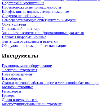
Подставки и кронштейны
Противопожарные принадлежности
Шкафы, щиты, ящики, стенды пожарные
Средства первой помощи
Самосрабатывающие огнетушители и модули
Огнетушители
Сигнальный инвентарь
Знаки безопасности и информационные указатели
Плакаты информационные
Ленты для ограждения и разметки
Оборудование пожарной сигнализации
Инструменты
Грузоподъемное оборудование
Электроинструменты
Пневмоинструмент
Штроборезы
Станки деревообрабатывающие и металлообрабатывающие
Молотки отбойные
Гайковерты
Граверы
Дрели и шуруповерты
Многофункциональный инструмент