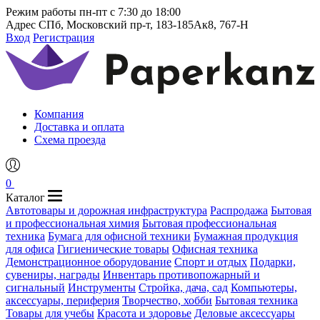
Режим работы
пн-пт с 7:30 до 18:00
Адрес
СПб, Московский пр-т, 183-185Ак8, 767-Н
Вход
Регистрация
Компания
Доставка и оплата
Схема проезда
0
Каталог
Автотовары и дорожная инфраструктура
Распродажа
Бытовая
и профессиональная химия
Бытовая профессиональная
техника
Бумага для офисной техники
Бумажная продукция
для офиса
Гигиенические товары
Офисная техника
Демонстрационное оборудование
Спорт и отдых
Подарки,
сувениры, награды
Инвентарь противопожарный и
сигнальный
Инструменты
Стройка, дача, сад
Компьютеры,
аксессуары, периферия
Творчество, хобби
Бытовая техника
Товары для учебы
Красота и здоровье
Деловые аксессуары