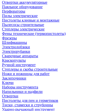
Отвертки аккумуляторные
Паяльное оборудование
Перфораторы
Пилы электрические
Пистолеты клеевые и монтажные
Пылесосы строительные
Степлеры электрические
Фены технические (термопистолеты)
Фрезеры
Шлифмашины
Электролобзики
Электрорубанки
Сварочные аппараты
Краскопульты
Ручной инструмент
Степлеры и скобы строительные
Ножи и ножницы для работ
Заклепочники
Ключи
Наборы инструмента
Напильники и надфили
Отвертки
Пистолеты для пен и герметиков
Тиски, стамески и струбцины
Ударно-рычажный инструмент