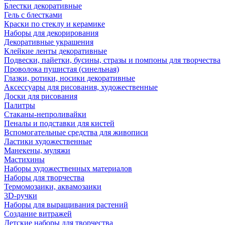
Блестки декоративные
Гель с блестками
Краски по стеклу и керамике
Наборы для декорирования
Декоративные украшения
Клейкие ленты декоративные
Подвески, пайетки, бусины, стразы и помпоны для творчества
Проволока пушистая (синельная)
Глазки, ротики, носики декоративные
Аксессуары для рисования, художественные
Доски для рисования
Палитры
Стаканы-непроливайки
Пеналы и подставки для кистей
Вспомогательные средства для живописи
Ластики художественные
Манекены, муляжи
Мастихины
Наборы художественных материалов
Наборы для творчества
Термомозаики, аквамозаики
3D-ручки
Наборы для выращивания растений
Создание витражей
Детские наборы для творчества