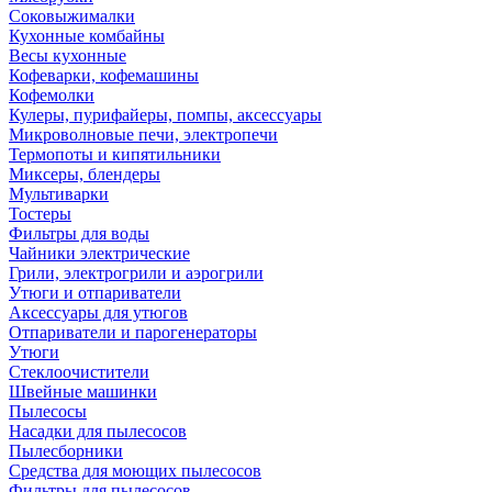
Соковыжималки
Кухонные комбайны
Весы кухонные
Кофеварки, кофемашины
Кофемолки
Кулеры, пурифайеры, помпы, аксессуары
Микроволновые печи, электропечи
Термопоты и кипятильники
Миксеры, блендеры
Мультиварки
Тостеры
Фильтры для воды
Чайники электрические
Грили, электрогрили и аэрогрили
Утюги и отпариватели
Аксессуары для утюгов
Отпариватели и парогенераторы
Утюги
Стеклоочистители
Швейные машинки
Пылесосы
Насадки для пылесосов
Пылесборники
Средства для моющих пылесосов
Фильтры для пылесосов