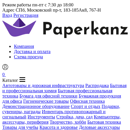
Режим работы
пн-пт с 7:30 до 18:00
Адрес
СПб, Московский пр-т, 183-185Ак8, 767-Н
Вход
Регистрация
Компания
Доставка и оплата
Схема проезда
0
Каталог
Автотовары и дорожная инфраструктура
Распродажа
Бытовая
и профессиональная химия
Бытовая профессиональная
техника
Бумага для офисной техники
Бумажная продукция
для офиса
Гигиенические товары
Офисная техника
Демонстрационное оборудование
Спорт и отдых
Подарки,
сувениры, награды
Инвентарь противопожарный и
сигнальный
Инструменты
Стройка, дача, сад
Компьютеры,
аксессуары, периферия
Творчество, хобби
Бытовая техника
Товары для учебы
Красота и здоровье
Деловые аксессуары