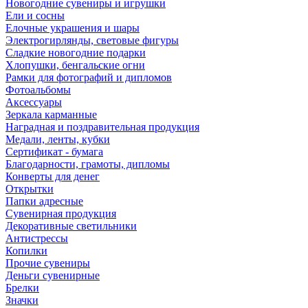
Новогодние сувениры и игрушки
Ели и сосны
Елочные украшения и шары
Электрогирлянды, световые фигуры
Сладкие новогодние подарки
Хлопушки, бенгальские огни
Рамки для фотографий и дипломов
Фотоальбомы
Аксессуары
Зеркала карманные
Наградная и поздравительная продукция
Медали, ленты, кубки
Сертификат - бумага
Благодарности, грамоты, дипломы
Конверты для денег
Открытки
Папки адресные
Сувенирная продукция
Декоративные светильники
Антистрессы
Копилки
Прочие сувениры
Деньги сувенирные
Брелки
Значки