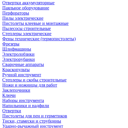
Отвертки аккумуляторные
Паяльное оборудование
Перфораторы
Пилы электрические
Пистолеты клеевые и монтажные
Пылесосы строительные
Степлеры электрические
Фены технические (термопистолеты)
Фрезеры
Шлифмашины
Электролобзики
Электрорубанки
Сварочные аппараты
Краскопульты
Ручной инструмент
Степлеры и скобы строительные
Ножи и ножницы для работ
Заклепочники
Ключи
Наборы инструмента
Напильники и надфили
Отвертки
Пистолеты для пен и герметиков
Тиски, стамески и струбцины
Ударно-рычажный инструмент