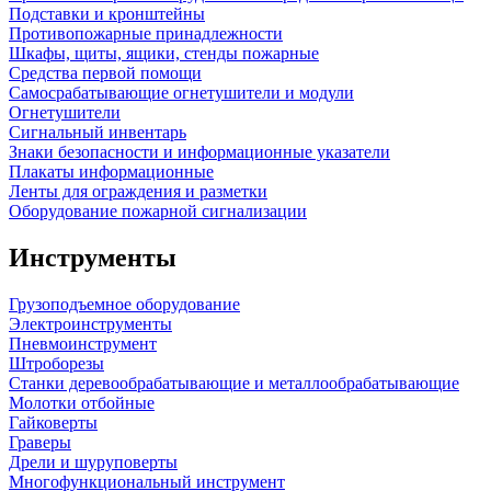
Подставки и кронштейны
Противопожарные принадлежности
Шкафы, щиты, ящики, стенды пожарные
Средства первой помощи
Самосрабатывающие огнетушители и модули
Огнетушители
Сигнальный инвентарь
Знаки безопасности и информационные указатели
Плакаты информационные
Ленты для ограждения и разметки
Оборудование пожарной сигнализации
Инструменты
Грузоподъемное оборудование
Электроинструменты
Пневмоинструмент
Штроборезы
Станки деревообрабатывающие и металлообрабатывающие
Молотки отбойные
Гайковерты
Граверы
Дрели и шуруповерты
Многофункциональный инструмент