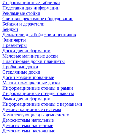
Информационные таблички
Подставки для информации
Рекламные стойки
Световое рекламное оборудование
Бейджи и держатели
Бейджи
Держатели для бейджов и ценников
Флипчарты
Презентеры
Доски для информации
Меловые магнитные доски
Пластиковые доски-планшеты
Пробковые доски
Стеклянные доски
Доски комбинированные
Магнитно-маркерные доски
Информационные стенды и рамки
Информационные стенды-плакаты
Рамки для информации
Информационные стенды с карманами
Демонстрационные системы
Комплектующие для демосистем
Демосистемы напольные
Демосистемы настенные
Демосистемы настольные