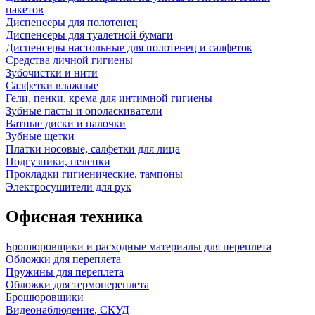
пакетов
Диспенсеры для полотенец
Диспенсеры для туалетной бумаги
Диспенсеры настольные для полотенец и салфеток
Средства личной гигиены
Зубочистки и нити
Салфетки влажные
Гели, пенки, крема для интимной гигиены
Зубные пасты и ополаскиватели
Ватные диски и палочки
Зубные щетки
Платки носовые, салфетки для лица
Подгузники, пеленки
Прокладки гигиенические, тампоны
Электросушители для рук
Офисная техника
Брошюровщики и расходные материалы для переплета
Обложки для переплета
Пружины для переплета
Обложки для термопереплета
Брошюровщики
Видеонаблюдение, СКУД