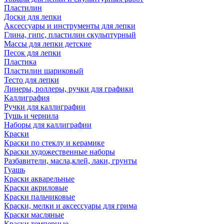
Пластилин
Доски для лепки
Аксессуары и инструменты для лепки
Глина, гипс, пластилин скульптурный
Массы для лепки детские
Песок для лепки
Пластика
Пластилин шариковый
Тесто для лепки
Линеры, роллеры, ручки для графики
Каллиграфия
Ручки для каллиграфии
Тушь и чернила
Наборы для каллиграфии
Краски
Краски по стеклу и керамике
Краски художественные наборы
Разбавители, масла,клей, лаки, грунты
Гуашь
Краски акварельные
Краски акриловые
Краски пальчиковые
Краски, мелки и аксессуары для грима
Краски масляные
Краски темперные