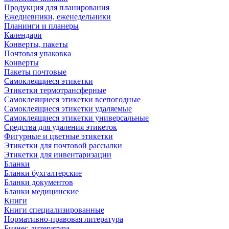
Продукция для планирования
Ежедневники, еженедельники
Планинги и планеры
Календари
Конверты, пакеты
Почтовая упаковка
Конверты
Пакеты почтовые
Самоклеящиеся этикетки
Этикетки термотрансферные
Самоклеящиеся этикетки всепогодные
Самоклеящиеся этикетки удаляемые
Самоклеящиеся этикетки универсальные
Средства для удаления этикеток
Фигурные и цветные этикетки
Этикетки для почтовой рассылки
Этикетки для инвентаризации
Бланки
Бланки бухгалтерские
Бланки документов
Бланки медицинские
Книги
Книги специализированные
Нормативно-правовая литература
Бизнес-литература