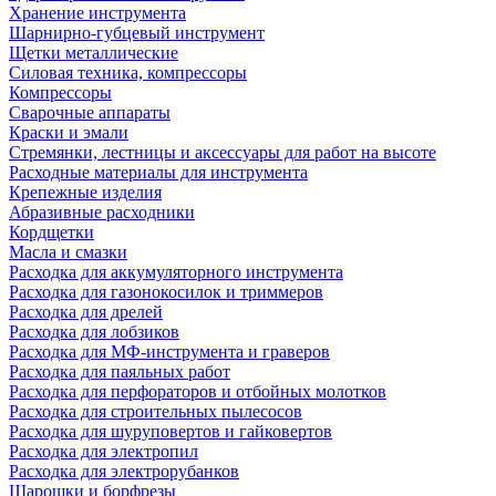
Хранение инструмента
Шарнирно-губцевый инструмент
Щетки металлические
Силовая техника, компрессоры
Компрессоры
Сварочные аппараты
Краски и эмали
Стремянки, лестницы и аксессуары для работ на высоте
Расходные материалы для инструмента
Крепежные изделия
Абразивные расходники
Кордщетки
Масла и смазки
Расходка для аккумуляторного инструмента
Расходка для газонокосилок и триммеров
Расходка для дрелей
Расходка для лобзиков
Расходка для МФ-инструмента и граверов
Расходка для паяльных работ
Расходка для перфораторов и отбойных молотков
Расходка для строительных пылесоcов
Расходка для шуруповертов и гайковертов
Расходка для электропил
Расходка для электрорубанков
Шарошки и борфрезы