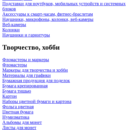
Подставки для ноутбуков, мобильных устройств и системных
блоков
Аксессуары к смарт-часам, фитнес-браслетам
Наушники, микрофоны, колонки, веб-камеры
Веб-камеры
Колонки
Наушники и гарнитуры
Творчество, хобби
Фломастеры и маркеры
Фломастеры
Маркеры для творчества и хобби
Материалы для графики
Бумажная продукция для поделок
Бумага крепированная
Бумага тишью
Картон
Наборы цветной бумаги и картона
Фольга цветная
Цветная бумага
Нумизматика
Альбомы для монет
Листы для монет