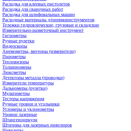
Расходка для клеевых пистолетов
Расходка для сварочных работ
Расходка для шлифовальных машин
Расходные материалы д/пневмоинструментов
Тележки гидровлические, грузовые и складские
Измерительно-разметочный инструмент
Гигрометры
Ручные рулетки
Видеоскопы
Анемометры, мегеоны (измерители)
Пирометры
Тепловизоры
Толщиномеры
Люксметры
Детекторы металла (проводки)
Измерители температуры
Дальномеры (рулетки)
Мультиметры
Тестеры напряжения
Ручные уровни и угольники
Угломеры и уклонометры
Уровни лазерные
Штангенциркули
Штативы для лазерных нивелиров
Нивелиры