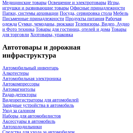
Медицинские товары
Освещение и электротовары
Игры,
игрушки и развивающие товары
Офисные принадлежности
Папки, системы архивации
Посуда, сервировка стола
Мебель
Письменные принадлежности
Продукты питания
Рабочая
одежда
Сумки, чемоданы, рюкзаки
Телевизоры, Видео, Аудио
и Фото техника
Товары для гостиниц, отелей и дома
Товары
для торговли
Хозтовары, упаковка
Автотовары и дорожная
инфраструктура
Автомобильный инвентарь
Алкотестеры
Автомобильная электроника
Автокомпрессоры
Автомагнитолы
Радар-детекторы
Видеорегистраторы для автомобилей
Зарядные устройства в автомобиль
Уход за салоном
Наборы для автомобилистов
Аксессуары в автомобиль
Автохолодильники
Средства для ухода за автомобилем