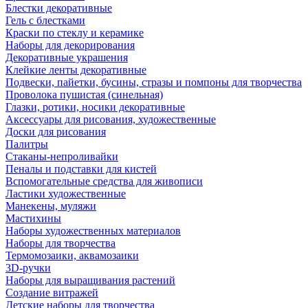
Блестки декоративные
Гель с блестками
Краски по стеклу и керамике
Наборы для декорирования
Декоративные украшения
Клейкие ленты декоративные
Подвески, пайетки, бусины, стразы и помпоны для творчества
Проволока пушистая (синельная)
Глазки, ротики, носики декоративные
Аксессуары для рисования, художественные
Доски для рисования
Палитры
Стаканы-непроливайки
Пеналы и подставки для кистей
Вспомогательные средства для живописи
Ластики художественные
Манекены, муляжи
Мастихины
Наборы художественных материалов
Наборы для творчества
Термомозаики, аквамозаики
3D-ручки
Наборы для выращивания растений
Создание витражей
Детские наборы для творчества