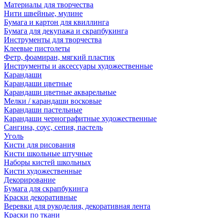
Материалы для творчества
Нити швейные, мулине
Бумага и картон для квиллинга
Бумага для декупажа и скрапбукинга
Инструменты для творчества
Клеевые пистолеты
Фетр, фоамиран, мягкий пластик
Инструменты и аксессуары художественные
Карандаши
Карандаши цветные
Карандаши цветные акварельные
Мелки / карандаши восковые
Карандаши пастельные
Карандаши чернографитные художественные
Сангина, соус, сепия, пастель
Уголь
Кисти для рисования
Кисти школьные штучные
Наборы кистей школьных
Кисти художественные
Декорирование
Бумага для скрапбукинга
Краски декоративные
Веревки для рукоделия, декоративная лента
Краски по ткани