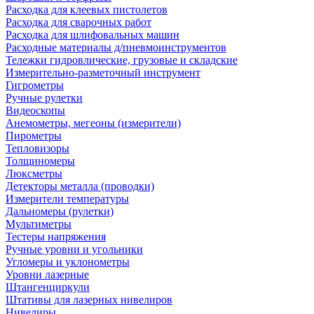
Расходка для клеевых пистолетов
Расходка для сварочных работ
Расходка для шлифовальных машин
Расходные материалы д/пневмоинструментов
Тележки гидровлические, грузовые и складские
Измерительно-разметочный инструмент
Гигрометры
Ручные рулетки
Видеоскопы
Анемометры, мегеоны (измерители)
Пирометры
Тепловизоры
Толщиномеры
Люксметры
Детекторы металла (проводки)
Измерители температуры
Дальномеры (рулетки)
Мультиметры
Тестеры напряжения
Ручные уровни и угольники
Угломеры и уклонометры
Уровни лазерные
Штангенциркули
Штативы для лазерных нивелиров
Нивелиры