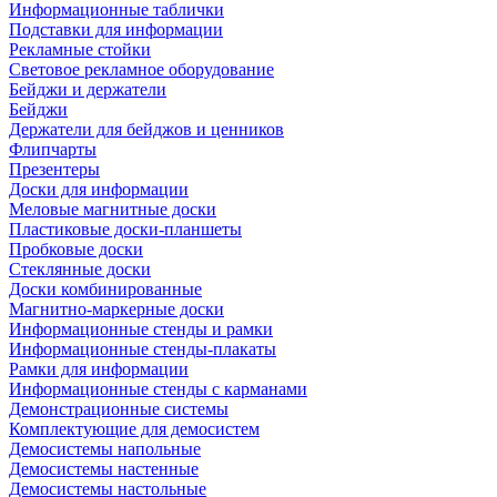
Информационные таблички
Подставки для информации
Рекламные стойки
Световое рекламное оборудование
Бейджи и держатели
Бейджи
Держатели для бейджов и ценников
Флипчарты
Презентеры
Доски для информации
Меловые магнитные доски
Пластиковые доски-планшеты
Пробковые доски
Стеклянные доски
Доски комбинированные
Магнитно-маркерные доски
Информационные стенды и рамки
Информационные стенды-плакаты
Рамки для информации
Информационные стенды с карманами
Демонстрационные системы
Комплектующие для демосистем
Демосистемы напольные
Демосистемы настенные
Демосистемы настольные