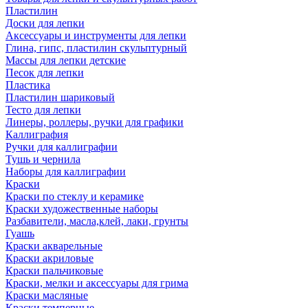
Пластилин
Доски для лепки
Аксессуары и инструменты для лепки
Глина, гипс, пластилин скульптурный
Массы для лепки детские
Песок для лепки
Пластика
Пластилин шариковый
Тесто для лепки
Линеры, роллеры, ручки для графики
Каллиграфия
Ручки для каллиграфии
Тушь и чернила
Наборы для каллиграфии
Краски
Краски по стеклу и керамике
Краски художественные наборы
Разбавители, масла,клей, лаки, грунты
Гуашь
Краски акварельные
Краски акриловые
Краски пальчиковые
Краски, мелки и аксессуары для грима
Краски масляные
Краски темперные