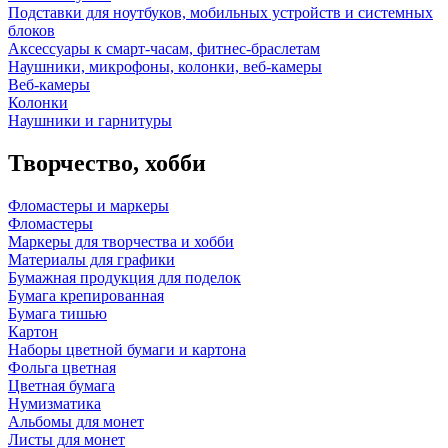
Подставки для ноутбуков, мобильных устройств и системных
блоков
Аксессуары к смарт-часам, фитнес-браслетам
Наушники, микрофоны, колонки, веб-камеры
Веб-камеры
Колонки
Наушники и гарнитуры
Творчество, хобби
Фломастеры и маркеры
Фломастеры
Маркеры для творчества и хобби
Материалы для графики
Бумажная продукция для поделок
Бумага крепированная
Бумага тишью
Картон
Наборы цветной бумаги и картона
Фольга цветная
Цветная бумага
Нумизматика
Альбомы для монет
Листы для монет