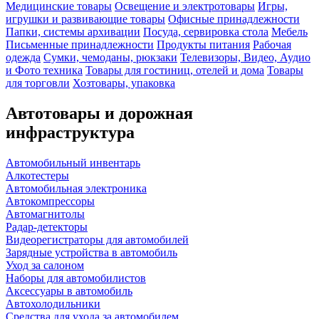
Медицинские товары
Освещение и электротовары
Игры,
игрушки и развивающие товары
Офисные принадлежности
Папки, системы архивации
Посуда, сервировка стола
Мебель
Письменные принадлежности
Продукты питания
Рабочая
одежда
Сумки, чемоданы, рюкзаки
Телевизоры, Видео, Аудио
и Фото техника
Товары для гостиниц, отелей и дома
Товары
для торговли
Хозтовары, упаковка
Автотовары и дорожная
инфраструктура
Автомобильный инвентарь
Алкотестеры
Автомобильная электроника
Автокомпрессоры
Автомагнитолы
Радар-детекторы
Видеорегистраторы для автомобилей
Зарядные устройства в автомобиль
Уход за салоном
Наборы для автомобилистов
Аксессуары в автомобиль
Автохолодильники
Средства для ухода за автомобилем