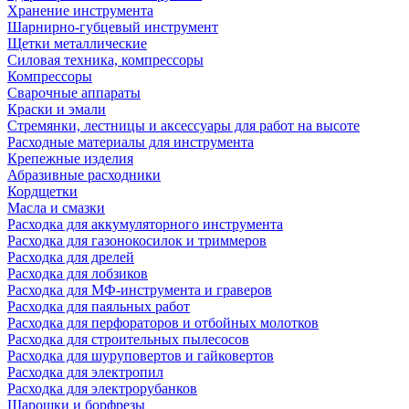
Хранение инструмента
Шарнирно-губцевый инструмент
Щетки металлические
Силовая техника, компрессоры
Компрессоры
Сварочные аппараты
Краски и эмали
Стремянки, лестницы и аксессуары для работ на высоте
Расходные материалы для инструмента
Крепежные изделия
Абразивные расходники
Кордщетки
Масла и смазки
Расходка для аккумуляторного инструмента
Расходка для газонокосилок и триммеров
Расходка для дрелей
Расходка для лобзиков
Расходка для МФ-инструмента и граверов
Расходка для паяльных работ
Расходка для перфораторов и отбойных молотков
Расходка для строительных пылесоcов
Расходка для шуруповертов и гайковертов
Расходка для электропил
Расходка для электрорубанков
Шарошки и борфрезы