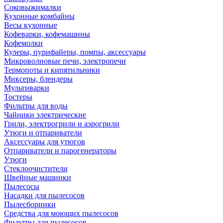
Соковыжималки
Кухонные комбайны
Весы кухонные
Кофеварки, кофемашины
Кофемолки
Кулеры, пурифайеры, помпы, аксессуары
Микроволновые печи, электропечи
Термопоты и кипятильники
Миксеры, блендеры
Мультиварки
Тостеры
Фильтры для воды
Чайники электрические
Грили, электрогрили и аэрогрили
Утюги и отпариватели
Аксессуары для утюгов
Отпариватели и парогенераторы
Утюги
Стеклоочистители
Швейные машинки
Пылесосы
Насадки для пылесосов
Пылесборники
Средства для моющих пылесосов
Фильтры для пылесосов