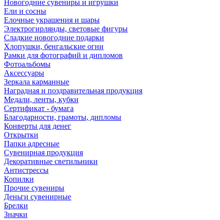
Новогодние сувениры и игрушки
Ели и сосны
Елочные украшения и шары
Электрогирлянды, световые фигуры
Сладкие новогодние подарки
Хлопушки, бенгальские огни
Рамки для фотографий и дипломов
Фотоальбомы
Аксессуары
Зеркала карманные
Наградная и поздравительная продукция
Медали, ленты, кубки
Сертификат - бумага
Благодарности, грамоты, дипломы
Конверты для денег
Открытки
Папки адресные
Сувенирная продукция
Декоративные светильники
Антистрессы
Копилки
Прочие сувениры
Деньги сувенирные
Брелки
Значки