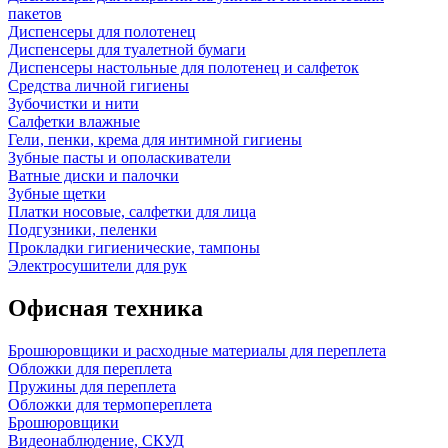
пакетов
Диспенсеры для полотенец
Диспенсеры для туалетной бумаги
Диспенсеры настольные для полотенец и салфеток
Средства личной гигиены
Зубочистки и нити
Салфетки влажные
Гели, пенки, крема для интимной гигиены
Зубные пасты и ополаскиватели
Ватные диски и палочки
Зубные щетки
Платки носовые, салфетки для лица
Подгузники, пеленки
Прокладки гигиенические, тампоны
Электросушители для рук
Офисная техника
Брошюровщики и расходные материалы для переплета
Обложки для переплета
Пружины для переплета
Обложки для термопереплета
Брошюровщики
Видеонаблюдение, СКУД