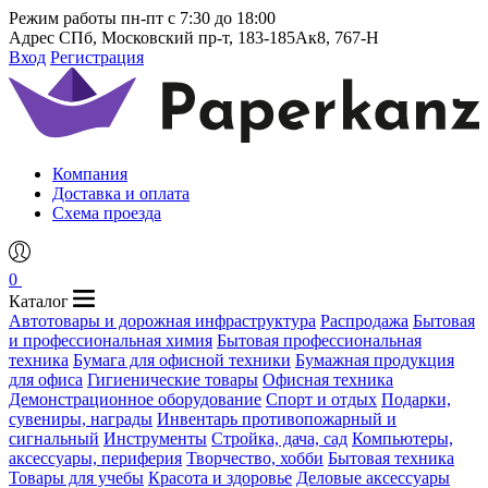
Режим работы
пн-пт с 7:30 до 18:00
Адрес
СПб, Московский пр-т, 183-185Ак8, 767-Н
Вход
Регистрация
Компания
Доставка и оплата
Схема проезда
0
Каталог
Автотовары и дорожная инфраструктура
Распродажа
Бытовая
и профессиональная химия
Бытовая профессиональная
техника
Бумага для офисной техники
Бумажная продукция
для офиса
Гигиенические товары
Офисная техника
Демонстрационное оборудование
Спорт и отдых
Подарки,
сувениры, награды
Инвентарь противопожарный и
сигнальный
Инструменты
Стройка, дача, сад
Компьютеры,
аксессуары, периферия
Творчество, хобби
Бытовая техника
Товары для учебы
Красота и здоровье
Деловые аксессуары