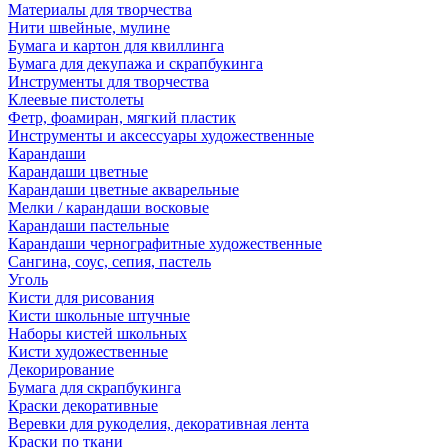
Материалы для творчества
Нити швейные, мулине
Бумага и картон для квиллинга
Бумага для декупажа и скрапбукинга
Инструменты для творчества
Клеевые пистолеты
Фетр, фоамиран, мягкий пластик
Инструменты и аксессуары художественные
Карандаши
Карандаши цветные
Карандаши цветные акварельные
Мелки / карандаши восковые
Карандаши пастельные
Карандаши чернографитные художественные
Сангина, соус, сепия, пастель
Уголь
Кисти для рисования
Кисти школьные штучные
Наборы кистей школьных
Кисти художественные
Декорирование
Бумага для скрапбукинга
Краски декоративные
Веревки для рукоделия, декоративная лента
Краски по ткани