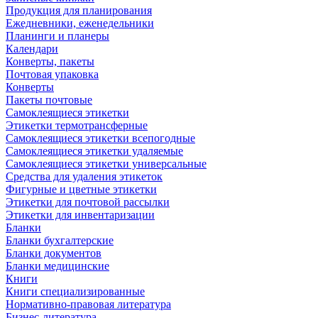
Продукция для планирования
Ежедневники, еженедельники
Планинги и планеры
Календари
Конверты, пакеты
Почтовая упаковка
Конверты
Пакеты почтовые
Самоклеящиеся этикетки
Этикетки термотрансферные
Самоклеящиеся этикетки всепогодные
Самоклеящиеся этикетки удаляемые
Самоклеящиеся этикетки универсальные
Средства для удаления этикеток
Фигурные и цветные этикетки
Этикетки для почтовой рассылки
Этикетки для инвентаризации
Бланки
Бланки бухгалтерские
Бланки документов
Бланки медицинские
Книги
Книги специализированные
Нормативно-правовая литература
Бизнес-литература