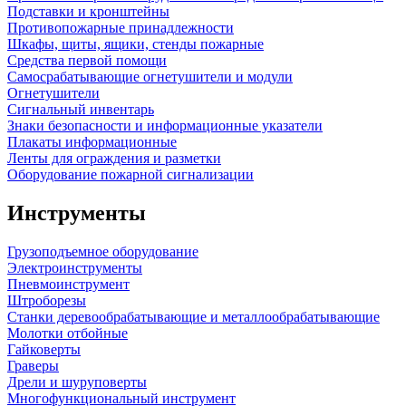
Подставки и кронштейны
Противопожарные принадлежности
Шкафы, щиты, ящики, стенды пожарные
Средства первой помощи
Самосрабатывающие огнетушители и модули
Огнетушители
Сигнальный инвентарь
Знаки безопасности и информационные указатели
Плакаты информационные
Ленты для ограждения и разметки
Оборудование пожарной сигнализации
Инструменты
Грузоподъемное оборудование
Электроинструменты
Пневмоинструмент
Штроборезы
Станки деревообрабатывающие и металлообрабатывающие
Молотки отбойные
Гайковерты
Граверы
Дрели и шуруповерты
Многофункциональный инструмент