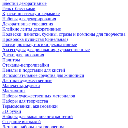
Блестки декоративные
Гель с блестками
Краски по стеклу и керамике
Наборы для декорирования
Декоративные украшения
Клейкие ленты декоративные
Подвески, пайетки, бусины, стразы и помпоны для творчества
Проволока пушистая (синельная)
Глазки, ротики, носики декоративные
Аксессуары для рисования, художественные
Доски для рисования
Палитры
Стаканы-непроливайки
Пеналы и подставки для кистей
Вспомогательные средства для живописи
Ластики художественные
Манекены, муляжи
Мастихины
Наборы художественных материалов
Наборы для творчества
Термомозаики, аквамозаики
3D-ручки
Наборы для выращивания растений
Создание витражей
Детские наборы для творчества