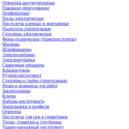
Отвертки аккумуляторные
Паяльное оборудование
Перфораторы
Пилы электрические
Пистолеты клеевые и монтажные
Пылесосы строительные
Степлеры электрические
Фены технические (термопистолеты)
Фрезеры
Шлифмашины
Электролобзики
Электрорубанки
Сварочные аппараты
Краскопульты
Ручной инструмент
Степлеры и скобы строительные
Ножи и ножницы для работ
Заклепочники
Ключи
Наборы инструмента
Напильники и надфили
Отвертки
Пистолеты для пен и герметиков
Тиски, стамески и струбцины
Ударно-рычажный инструмент