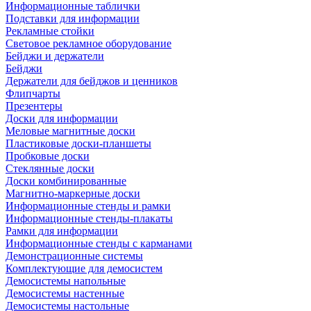
Информационные таблички
Подставки для информации
Рекламные стойки
Световое рекламное оборудование
Бейджи и держатели
Бейджи
Держатели для бейджов и ценников
Флипчарты
Презентеры
Доски для информации
Меловые магнитные доски
Пластиковые доски-планшеты
Пробковые доски
Стеклянные доски
Доски комбинированные
Магнитно-маркерные доски
Информационные стенды и рамки
Информационные стенды-плакаты
Рамки для информации
Информационные стенды с карманами
Демонстрационные системы
Комплектующие для демосистем
Демосистемы напольные
Демосистемы настенные
Демосистемы настольные