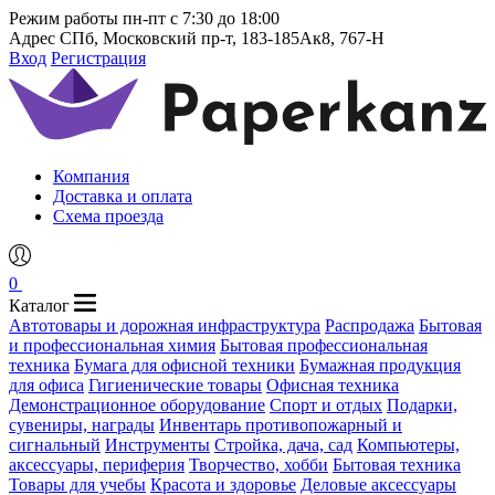
Режим работы
пн-пт с 7:30 до 18:00
Адрес
СПб, Московский пр-т, 183-185Ак8, 767-Н
Вход
Регистрация
Компания
Доставка и оплата
Схема проезда
0
Каталог
Автотовары и дорожная инфраструктура
Распродажа
Бытовая
и профессиональная химия
Бытовая профессиональная
техника
Бумага для офисной техники
Бумажная продукция
для офиса
Гигиенические товары
Офисная техника
Демонстрационное оборудование
Спорт и отдых
Подарки,
сувениры, награды
Инвентарь противопожарный и
сигнальный
Инструменты
Стройка, дача, сад
Компьютеры,
аксессуары, периферия
Творчество, хобби
Бытовая техника
Товары для учебы
Красота и здоровье
Деловые аксессуары