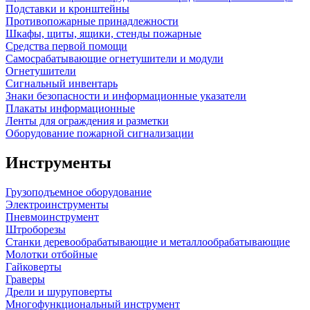
Подставки и кронштейны
Противопожарные принадлежности
Шкафы, щиты, ящики, стенды пожарные
Средства первой помощи
Самосрабатывающие огнетушители и модули
Огнетушители
Сигнальный инвентарь
Знаки безопасности и информационные указатели
Плакаты информационные
Ленты для ограждения и разметки
Оборудование пожарной сигнализации
Инструменты
Грузоподъемное оборудование
Электроинструменты
Пневмоинструмент
Штроборезы
Станки деревообрабатывающие и металлообрабатывающие
Молотки отбойные
Гайковерты
Граверы
Дрели и шуруповерты
Многофункциональный инструмент