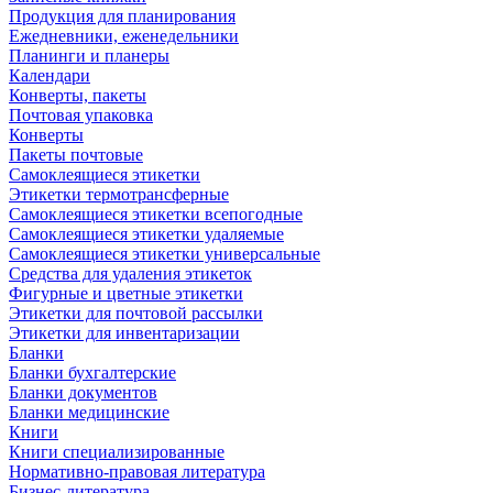
Продукция для планирования
Ежедневники, еженедельники
Планинги и планеры
Календари
Конверты, пакеты
Почтовая упаковка
Конверты
Пакеты почтовые
Самоклеящиеся этикетки
Этикетки термотрансферные
Самоклеящиеся этикетки всепогодные
Самоклеящиеся этикетки удаляемые
Самоклеящиеся этикетки универсальные
Средства для удаления этикеток
Фигурные и цветные этикетки
Этикетки для почтовой рассылки
Этикетки для инвентаризации
Бланки
Бланки бухгалтерские
Бланки документов
Бланки медицинские
Книги
Книги специализированные
Нормативно-правовая литература
Бизнес-литература