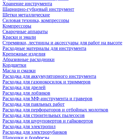
Хранение инструмента
Шарнирно-губцевый инструмент
Щетки металлические
Силовая техника, компрессоры
Компрессоры
Сварочные аппараты
Краски и эмали
Стремянки, лестницы и аксессуары для работ на высоте
Расходные материалы для инструмента
Крепежные изделия
Абразивные расходники
Кордщетки
Масла и смазки
Расходка для аккумуляторного инструмента
Расходка для газонокосилок и триммеров
Расходка для дрелей
Расходка для лобзиков
Расходка для МФ-инструмента и граверов
Расходка для паяльных работ
Расходка для перфораторов и отбойных молотков
Расходка для строительных пылесоcов
Расходка для шуруповертов и гайковертов
Расходка для электропил
Расходка для электрорубанков
Шарошки и борфрезы