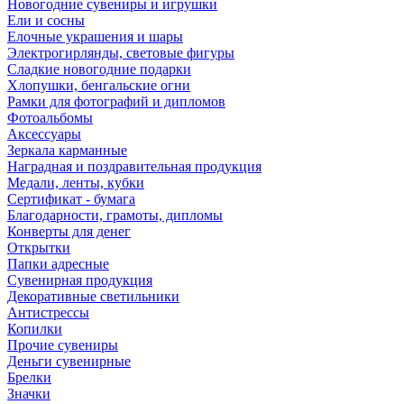
Новогодние сувениры и игрушки
Ели и сосны
Елочные украшения и шары
Электрогирлянды, световые фигуры
Сладкие новогодние подарки
Хлопушки, бенгальские огни
Рамки для фотографий и дипломов
Фотоальбомы
Аксессуары
Зеркала карманные
Наградная и поздравительная продукция
Медали, ленты, кубки
Сертификат - бумага
Благодарности, грамоты, дипломы
Конверты для денег
Открытки
Папки адресные
Сувенирная продукция
Декоративные светильники
Антистрессы
Копилки
Прочие сувениры
Деньги сувенирные
Брелки
Значки