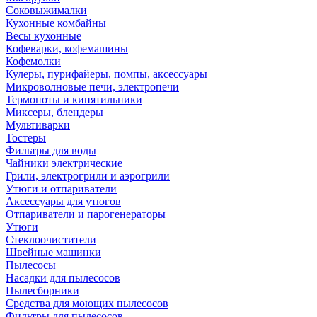
Соковыжималки
Кухонные комбайны
Весы кухонные
Кофеварки, кофемашины
Кофемолки
Кулеры, пурифайеры, помпы, аксессуары
Микроволновые печи, электропечи
Термопоты и кипятильники
Миксеры, блендеры
Мультиварки
Тостеры
Фильтры для воды
Чайники электрические
Грили, электрогрили и аэрогрили
Утюги и отпариватели
Аксессуары для утюгов
Отпариватели и парогенераторы
Утюги
Стеклоочистители
Швейные машинки
Пылесосы
Насадки для пылесосов
Пылесборники
Средства для моющих пылесосов
Фильтры для пылесосов