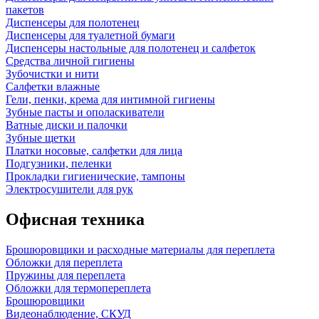
пакетов
Диспенсеры для полотенец
Диспенсеры для туалетной бумаги
Диспенсеры настольные для полотенец и салфеток
Средства личной гигиены
Зубочистки и нити
Салфетки влажные
Гели, пенки, крема для интимной гигиены
Зубные пасты и ополаскиватели
Ватные диски и палочки
Зубные щетки
Платки носовые, салфетки для лица
Подгузники, пеленки
Прокладки гигиенические, тампоны
Электросушители для рук
Офисная техника
Брошюровщики и расходные материалы для переплета
Обложки для переплета
Пружины для переплета
Обложки для термопереплета
Брошюровщики
Видеонаблюдение, СКУД