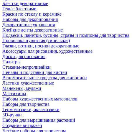
Блестки декоративные
Гель с блестками
Краски по стеклу и керамике
Наборы для декорирования
Декоративные украшения
Клейкие ленты декоративные
Подвески, пайетки, бусины, стразы и помпоны для творчества
Проволока пушистая (синельная)
Глазки, ротики, носики декоративные
Аксессуары для рисования, художественные
Доски для рисования
Палитры
Стаканы-непроливайки
Пеналы и подставки для кистей
Вспомогательные средства для живописи
Ластики художественные
Манекены, муляжи
Мастихины
Наборы художественных материалов
Наборы для творчества
Термомозаики, аквамозаики
3D-ручки
Наборы для выращивания растений
Создание витражей
Детские наборы для творчества