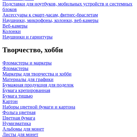
Подставки для ноутбуков, мобильных устройств и системных
блоков
Аксессуары к смарт-часам, фитнес-браслетам
Наушники, микрофоны, колонки, веб-камеры
Веб-камеры
Колонки
Наушники и гарнитуры
Творчество, хобби
Фломастеры и маркеры
Фломастеры
Маркеры для творчества и хобби
Материалы для графики
Бумажная продукция для поделок
Бумага крепированная
Бумага тишью
Картон
Наборы цветной бумаги и картона
Фольга цветная
Цветная бумага
Нумизматика
Альбомы для монет
Листы для монет