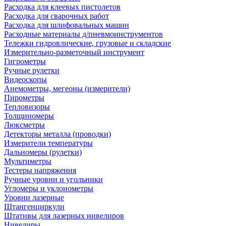
Расходка для клеевых пистолетов
Расходка для сварочных работ
Расходка для шлифовальных машин
Расходные материалы д/пневмоинструментов
Тележки гидровлические, грузовые и складские
Измерительно-разметочный инструмент
Гигрометры
Ручные рулетки
Видеоскопы
Анемометры, мегеоны (измерители)
Пирометры
Тепловизоры
Толщиномеры
Люксметры
Детекторы металла (проводки)
Измерители температуры
Дальномеры (рулетки)
Мультиметры
Тестеры напряжения
Ручные уровни и угольники
Угломеры и уклонометры
Уровни лазерные
Штангенциркули
Штативы для лазерных нивелиров
Нивелиры