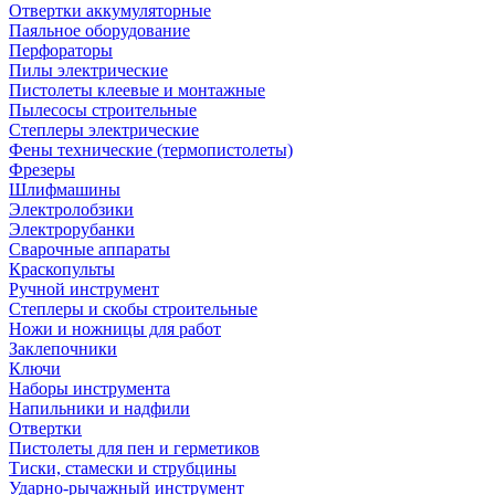
Отвертки аккумуляторные
Паяльное оборудование
Перфораторы
Пилы электрические
Пистолеты клеевые и монтажные
Пылесосы строительные
Степлеры электрические
Фены технические (термопистолеты)
Фрезеры
Шлифмашины
Электролобзики
Электрорубанки
Сварочные аппараты
Краскопульты
Ручной инструмент
Степлеры и скобы строительные
Ножи и ножницы для работ
Заклепочники
Ключи
Наборы инструмента
Напильники и надфили
Отвертки
Пистолеты для пен и герметиков
Тиски, стамески и струбцины
Ударно-рычажный инструмент