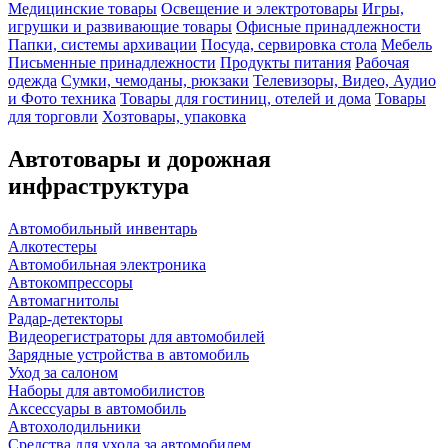
Медицинские товары
Освещение и электротовары
Игры,
игрушки и развивающие товары
Офисные принадлежности
Папки, системы архивации
Посуда, сервировка стола
Мебель
Письменные принадлежности
Продукты питания
Рабочая
одежда
Сумки, чемоданы, рюкзаки
Телевизоры, Видео, Аудио
и Фото техника
Товары для гостиниц, отелей и дома
Товары
для торговли
Хозтовары, упаковка
Автотовары и дорожная
инфраструктура
Автомобильный инвентарь
Алкотестеры
Автомобильная электроника
Автокомпрессоры
Автомагнитолы
Радар-детекторы
Видеорегистраторы для автомобилей
Зарядные устройства в автомобиль
Уход за салоном
Наборы для автомобилистов
Аксессуары в автомобиль
Автохолодильники
Средства для ухода за автомобилем