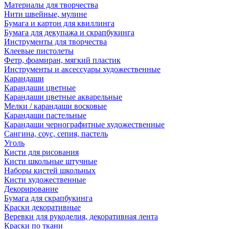
Материалы для творчества
Нити швейные, мулине
Бумага и картон для квиллинга
Бумага для декупажа и скрапбукинга
Инструменты для творчества
Клеевые пистолеты
Фетр, фоамиран, мягкий пластик
Инструменты и аксессуары художественные
Карандаши
Карандаши цветные
Карандаши цветные акварельные
Мелки / карандаши восковые
Карандаши пастельные
Карандаши чернографитные художественные
Сангина, соус, сепия, пастель
Уголь
Кисти для рисования
Кисти школьные штучные
Наборы кистей школьных
Кисти художественные
Декорирование
Бумага для скрапбукинга
Краски декоративные
Веревки для рукоделия, декоративная лента
Краски по ткани