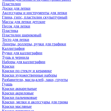
Пластилин
Доски для лепки
Аксессуары и инструменты для лепки
Глина, гипс, пластилин скульптурный
Массы для лепки детские
Песок для лепки
Пластика
Пластилин шариковый
Тесто для лепки
Линеры, роллеры, ручки для графики
Каллиграфия
Ручки для каллиграфии
Тушь и чернила
Наборы для каллиграфии
Краски
Краски по стеклу и керамике
Краски художественные наборы
Разбавители, масла,клей, лаки, грунты
Гуашь
Краски акварельные
Краски акриловые
Краски пальчиковые
Краски, мелки и аксессуары для грима
Краски масляные
Краски темперные