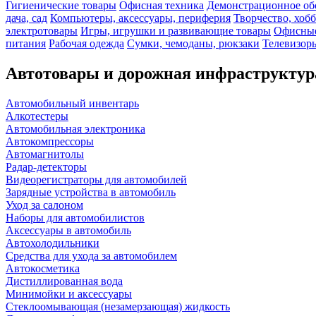
Гигиенические товары
Офисная техника
Демонстрационное об
дача, сад
Компьютеры, аксессуары, периферия
Творчество, хоб
электротовары
Игры, игрушки и развивающие товары
Офисные
питания
Рабочая одежда
Сумки, чемоданы, рюкзаки
Телевизоры
Автотовары и дорожная инфраструктур
Автомобильный инвентарь
Алкотестеры
Автомобильная электроника
Автокомпрессоры
Автомагнитолы
Радар-детекторы
Видеорегистраторы для автомобилей
Зарядные устройства в автомобиль
Уход за салоном
Наборы для автомобилистов
Аксессуары в автомобиль
Автохолодильники
Средства для ухода за автомобилем
Автокосметика
Дистиллированная вода
Минимойки и аксессуары
Стеклоомывающая (незамерзающая) жидкость