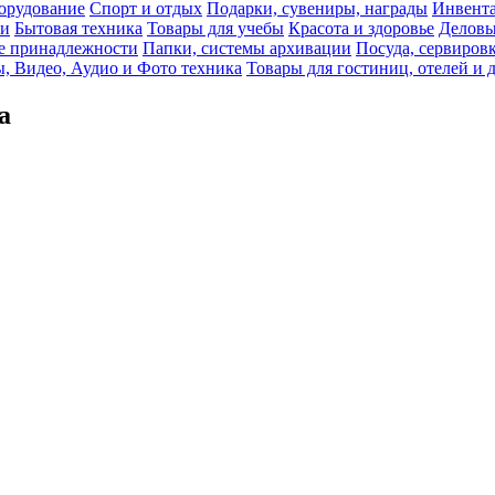
орудование
Спорт и отдых
Подарки, сувениры, награды
Инвента
би
Бытовая техника
Товары для учебы
Красота и здоровье
Деловы
 принадлежности
Папки, системы архивации
Посуда, сервировк
, Видео, Аудио и Фото техника
Товары для гостиниц, отелей и 
а