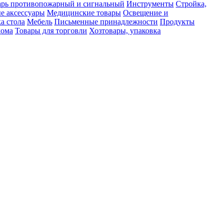
рь противопожарный и сигнальный
Инструменты
Стройка,
е аксессуары
Медицинские товары
Освещение и
а стола
Мебель
Письменные принадлежности
Продукты
дома
Товары для торговли
Хозтовары, упаковка