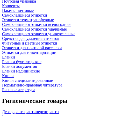
Почтовая упаковка
Конверты
Пакеты почтовые
Самоклеящиеся этикетки
Этикетки термотрансферные
Самоклеящиеся этикетки всепогодные
Самоклеящиеся этикетки удаляемые
Самоклеящиеся этикетки универсальные
Средства для удаления этикеток
Фигурные и цветные этикетки
Этикетки для почтовой рассылки
Этикетки для инвентаризации
Бланки
Бланки бухгалтерские
Бланки документов
Бланки медицинские
Книги
Книги специализированные
Нормативно-правовая литература
Бизнес-литература
Гигиенические товары
Дезодоранты, антиперспиранты