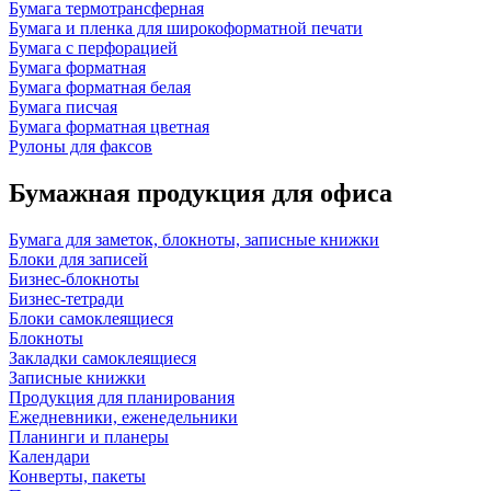
Бумага термотрансферная
Бумага и пленка для широкоформатной печати
Бумага с перфорацией
Бумага форматная
Бумага форматная белая
Бумага писчая
Бумага форматная цветная
Рулоны для факсов
Бумажная продукция для офиса
Бумага для заметок, блокноты, записные книжки
Блоки для записей
Бизнес-блокноты
Бизнес-тетради
Блоки самоклеящиеся
Блокноты
Закладки самоклеящиеся
Записные книжки
Продукция для планирования
Ежедневники, еженедельники
Планинги и планеры
Календари
Конверты, пакеты