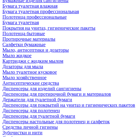
Бумажные изделия сангигиены
Бумага туалетная влажная
Бумага туалетная профессиональная
Полотенца профессиональные
Бумага туалетная
Покрытия на унитаз, гигиенические пакеты
Полотенца бытовые
Протирочные материалы
Салфетки бумажные
Мыло, антисептики и дозаторы
Мыло жидкое
Картриджи с жидким мылом
Дозаторы для мыла
Мыло туалетное кусковое
Мыло хозяйственное
Антисептические средства
Диспенсеры для изделий сангигиены
Диспенсеры для протирочной бумаги и материалов
Держатели для туалетной бумаги
Диспенсеры для покрытий на унитаз и гигиенических пакетов
Диспенсеры для полотенец
Диспенсеры для туалетной бумаги
Диспенсеры настольные для полотенец и салфеток
Средства личной гигиены
Зубочистки и нити