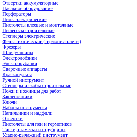
Отвертки аккумуляторные
Паяльное оборудование
Перфораторы
Пилы электрические
Пистолеты клеевые и монтажные
Пылесосы строительные
Степлеры электрические
Фены технические (термопистолеты)
Фрезеры
Шлифмашины
Электролобзики
Электрорубанки
Сварочные аппараты
Краскопульты
Ручной инструмент
Степлеры и скобы строительные
Ножи и ножницы для работ
Заклепочники
Ключи
Наборы инструмента
Напильники и надфили
Отвертки
Пистолеты для пен и герметиков
Тиски, стамески и струбцины
Ударно-рычажный инструмент