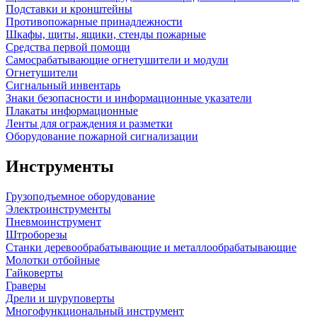
Подставки и кронштейны
Противопожарные принадлежности
Шкафы, щиты, ящики, стенды пожарные
Средства первой помощи
Самосрабатывающие огнетушители и модули
Огнетушители
Сигнальный инвентарь
Знаки безопасности и информационные указатели
Плакаты информационные
Ленты для ограждения и разметки
Оборудование пожарной сигнализации
Инструменты
Грузоподъемное оборудование
Электроинструменты
Пневмоинструмент
Штроборезы
Станки деревообрабатывающие и металлообрабатывающие
Молотки отбойные
Гайковерты
Граверы
Дрели и шуруповерты
Многофункциональный инструмент