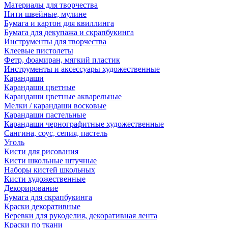
Материалы для творчества
Нити швейные, мулине
Бумага и картон для квиллинга
Бумага для декупажа и скрапбукинга
Инструменты для творчества
Клеевые пистолеты
Фетр, фоамиран, мягкий пластик
Инструменты и аксессуары художественные
Карандаши
Карандаши цветные
Карандаши цветные акварельные
Мелки / карандаши восковые
Карандаши пастельные
Карандаши чернографитные художественные
Сангина, соус, сепия, пастель
Уголь
Кисти для рисования
Кисти школьные штучные
Наборы кистей школьных
Кисти художественные
Декорирование
Бумага для скрапбукинга
Краски декоративные
Веревки для рукоделия, декоративная лента
Краски по ткани