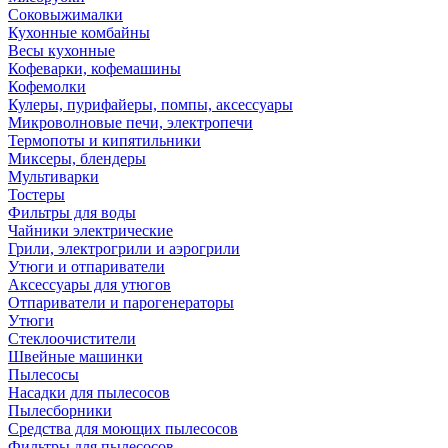
Соковыжималки
Кухонные комбайны
Весы кухонные
Кофеварки, кофемашины
Кофемолки
Кулеры, пурифайеры, помпы, аксессуары
Микроволновые печи, электропечи
Термопоты и кипятильники
Миксеры, блендеры
Мультиварки
Тостеры
Фильтры для воды
Чайники электрические
Грили, электрогрили и аэрогрили
Утюги и отпариватели
Аксессуары для утюгов
Отпариватели и парогенераторы
Утюги
Стеклоочистители
Швейные машинки
Пылесосы
Насадки для пылесосов
Пылесборники
Средства для моющих пылесосов
Фильтры для пылесосов