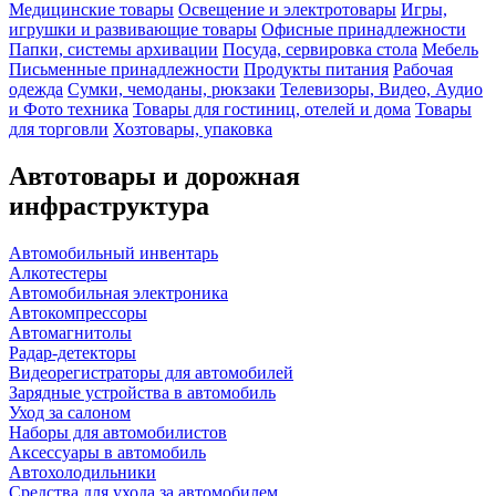
Медицинские товары
Освещение и электротовары
Игры,
игрушки и развивающие товары
Офисные принадлежности
Папки, системы архивации
Посуда, сервировка стола
Мебель
Письменные принадлежности
Продукты питания
Рабочая
одежда
Сумки, чемоданы, рюкзаки
Телевизоры, Видео, Аудио
и Фото техника
Товары для гостиниц, отелей и дома
Товары
для торговли
Хозтовары, упаковка
Автотовары и дорожная
инфраструктура
Автомобильный инвентарь
Алкотестеры
Автомобильная электроника
Автокомпрессоры
Автомагнитолы
Радар-детекторы
Видеорегистраторы для автомобилей
Зарядные устройства в автомобиль
Уход за салоном
Наборы для автомобилистов
Аксессуары в автомобиль
Автохолодильники
Средства для ухода за автомобилем