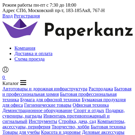
Режим работы
пн-пт с 7:30 до 18:00
Адрес
СПб, Московский пр-т, 183-185Ак8, 767-Н
Вход
Регистрация
Компания
Доставка и оплата
Схема проезда
0
Каталог
Автотовары и дорожная инфраструктура
Распродажа
Бытовая
и профессиональная химия
Бытовая профессиональная
техника
Бумага для офисной техники
Бумажная продукция
для офиса
Гигиенические товары
Офисная техника
Демонстрационное оборудование
Спорт и отдых
Подарки,
сувениры, награды
Инвентарь противопожарный и
сигнальный
Инструменты
Стройка, дача, сад
Компьютеры,
аксессуары, периферия
Творчество, хобби
Бытовая техника
Товары для учебы
Красота и здоровье
Деловые аксессуары