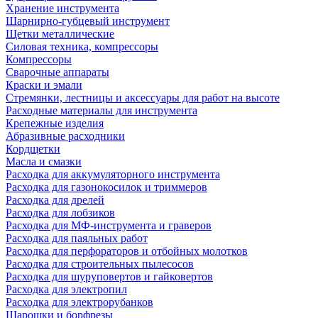
Хранение инструмента
Шарнирно-губцевый инструмент
Щетки металлические
Силовая техника, компрессоры
Компрессоры
Сварочные аппараты
Краски и эмали
Стремянки, лестницы и аксессуары для работ на высоте
Расходные материалы для инструмента
Крепежные изделия
Абразивные расходники
Кордщетки
Масла и смазки
Расходка для аккумуляторного инструмента
Расходка для газонокосилок и триммеров
Расходка для дрелей
Расходка для лобзиков
Расходка для МФ-инструмента и граверов
Расходка для паяльных работ
Расходка для перфораторов и отбойных молотков
Расходка для строительных пылесоcов
Расходка для шуруповертов и гайковертов
Расходка для электропил
Расходка для электрорубанков
Шарошки и борфрезы