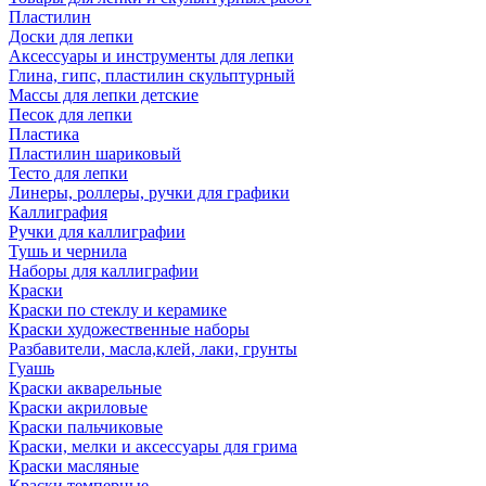
Пластилин
Доски для лепки
Аксессуары и инструменты для лепки
Глина, гипс, пластилин скульптурный
Массы для лепки детские
Песок для лепки
Пластика
Пластилин шариковый
Тесто для лепки
Линеры, роллеры, ручки для графики
Каллиграфия
Ручки для каллиграфии
Тушь и чернила
Наборы для каллиграфии
Краски
Краски по стеклу и керамике
Краски художественные наборы
Разбавители, масла,клей, лаки, грунты
Гуашь
Краски акварельные
Краски акриловые
Краски пальчиковые
Краски, мелки и аксессуары для грима
Краски масляные
Краски темперные