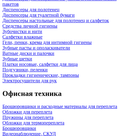
пакетов
Диспенсеры для полотенец
Диспенсеры для туалетной бумаги
Диспенсеры настольные для полотенец и салфеток
Средства личной гигиены
Зубочистки и нити
Салфетки влажные
Гели, пенки, крема для интимной гигиены
Зубные пасты и ополаскиватели
Ватные диски и палочки
Зубные щетки
Платки носовые, салфетки для лица
Подгузники, пеленки
Прокладки гигиенические, тампоны
Электросушители для рук
Офисная техника
Брошюровщики и расходные материалы для переплета
Обложки для переплета
Пружины для переплета
Обложки для термопереплета
Брошюровщики
Видеонаблюдение, СКУД