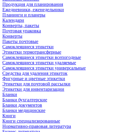
Продукция для планирования
Ежедневники, еженедельники
Планинги и планеры
Календари
Конверты, пакеты
Почтовая упаковка
Конверты
Пакеты почтовые
Самоклеящиеся этикетки
Этикетки термотрансферные
Самоклеящиеся этикетки всепогодные
Самоклеящиеся этикетки удаляемые
Самоклеящиеся этикетки универсальные
Средства для удаления этикеток
Фигурные и цветные этикетки
Этикетки для почтовой рассылки
Этикетки для инвентаризации
Бланки
Бланки бухгалтерские
Бланки документов
Бланки медицинские
Книги
Книги специализированные
Нормативно-правовая литература
Бизнес-литература