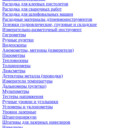
Расходка для клеевых пистолетов
Расходка для сварочных работ
Расходка для шлифовальных машин
Расходные материалы д/пневмоинструментов
Тележки гидровлические, грузовые и складские
Измерительно-разметочный инструмент
Гигрометры
Ручные рулетки
Видеоскопы
Анемометры, мегеоны (измерители)
Пирометры
Тепловизоры
Толщиномеры
Люксметры
Детекторы металла (проводки)
Измерители температуры
Дальномеры (рулетки)
Мультиметры
Тестеры напряжения
Ручные уровни и угольники
Угломеры и уклонометры
Уровни лазерные
Штангенциркули
Штативы для лазерных нивелиров
Нивелиры