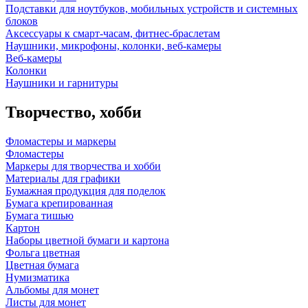
Подставки для ноутбуков, мобильных устройств и системных
блоков
Аксессуары к смарт-часам, фитнес-браслетам
Наушники, микрофоны, колонки, веб-камеры
Веб-камеры
Колонки
Наушники и гарнитуры
Творчество, хобби
Фломастеры и маркеры
Фломастеры
Маркеры для творчества и хобби
Материалы для графики
Бумажная продукция для поделок
Бумага крепированная
Бумага тишью
Картон
Наборы цветной бумаги и картона
Фольга цветная
Цветная бумага
Нумизматика
Альбомы для монет
Листы для монет