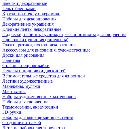
Блестки декоративные
Гель с блестками
Краски по стеклу и керамике
Наборы для декорирования
Декоративные украшения
Клейкие ленты декоративные
Подвески, пайетки, бусины, стразы и помпоны для творчества
Проволока пушистая (синельная)
Глазки, ротики, носики декоративные
Аксессуары для рисования, художественные
Доски для рисования
Палитры
Стаканы-непроливайки
Пеналы и подставки для кистей
Вспомогательные средства для живописи
Ластики художественные
Манекены, муляжи
Мастихины
Наборы художественных материалов
Наборы для творчества
Термомозаики, аквамозаики
3D-ручки
Наборы для выращивания растений
Создание витражей
Детские наборы для творчества