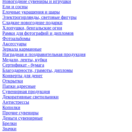
Новогодние сувениры и игрушки
Ели и сосны
Елочные украшения и шары
Электрогирлянды, световые фигуры
Сладкие новогодние подарки
Хлопушки, бенгальские огни
Рамки для фотографий и дипломов
Фотоальбомы
Аксессуары
Зеркала карманные
Наградная и поздравительная продукция
Медали, ленты, кубки
Сертификат - бумага
Благодарности, грамоты, дипломы
Конверты для денег
Открытки
Папки адресные
Сувенирная продукция
Декоративные светильники
Антистрессы
Копилки
Прочие сувениры
Деньги сувенирные
Брелки
Значки