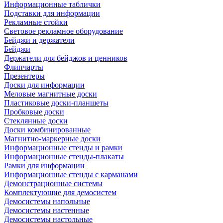
Информационные таблички
Подставки для информации
Рекламные стойки
Световое рекламное оборудование
Бейджи и держатели
Бейджи
Держатели для бейджов и ценников
Флипчарты
Презентеры
Доски для информации
Меловые магнитные доски
Пластиковые доски-планшеты
Пробковые доски
Стеклянные доски
Доски комбинированные
Магнитно-маркерные доски
Информационные стенды и рамки
Информационные стенды-плакаты
Рамки для информации
Информационные стенды с карманами
Демонстрационные системы
Комплектующие для демосистем
Демосистемы напольные
Демосистемы настенные
Демосистемы настольные