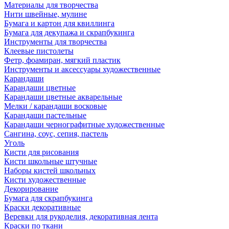
Материалы для творчества
Нити швейные, мулине
Бумага и картон для квиллинга
Бумага для декупажа и скрапбукинга
Инструменты для творчества
Клеевые пистолеты
Фетр, фоамиран, мягкий пластик
Инструменты и аксессуары художественные
Карандаши
Карандаши цветные
Карандаши цветные акварельные
Мелки / карандаши восковые
Карандаши пастельные
Карандаши чернографитные художественные
Сангина, соус, сепия, пастель
Уголь
Кисти для рисования
Кисти школьные штучные
Наборы кистей школьных
Кисти художественные
Декорирование
Бумага для скрапбукинга
Краски декоративные
Веревки для рукоделия, декоративная лента
Краски по ткани