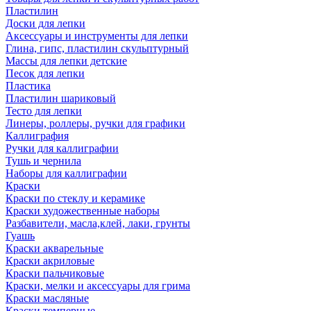
Пластилин
Доски для лепки
Аксессуары и инструменты для лепки
Глина, гипс, пластилин скульптурный
Массы для лепки детские
Песок для лепки
Пластика
Пластилин шариковый
Тесто для лепки
Линеры, роллеры, ручки для графики
Каллиграфия
Ручки для каллиграфии
Тушь и чернила
Наборы для каллиграфии
Краски
Краски по стеклу и керамике
Краски художественные наборы
Разбавители, масла,клей, лаки, грунты
Гуашь
Краски акварельные
Краски акриловые
Краски пальчиковые
Краски, мелки и аксессуары для грима
Краски масляные
Краски темперные