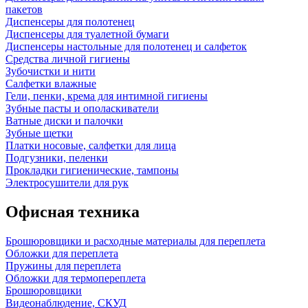
пакетов
Диспенсеры для полотенец
Диспенсеры для туалетной бумаги
Диспенсеры настольные для полотенец и салфеток
Средства личной гигиены
Зубочистки и нити
Салфетки влажные
Гели, пенки, крема для интимной гигиены
Зубные пасты и ополаскиватели
Ватные диски и палочки
Зубные щетки
Платки носовые, салфетки для лица
Подгузники, пеленки
Прокладки гигиенические, тампоны
Электросушители для рук
Офисная техника
Брошюровщики и расходные материалы для переплета
Обложки для переплета
Пружины для переплета
Обложки для термопереплета
Брошюровщики
Видеонаблюдение, СКУД