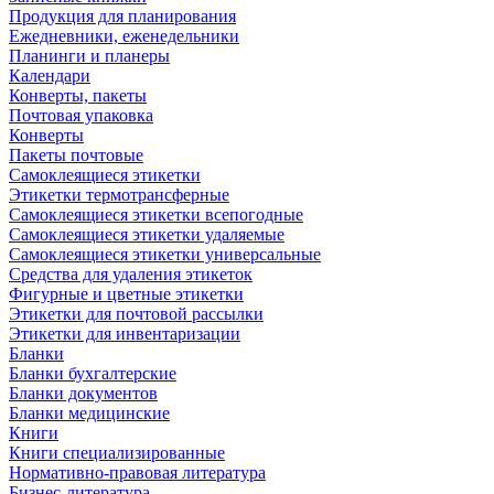
Продукция для планирования
Ежедневники, еженедельники
Планинги и планеры
Календари
Конверты, пакеты
Почтовая упаковка
Конверты
Пакеты почтовые
Самоклеящиеся этикетки
Этикетки термотрансферные
Самоклеящиеся этикетки всепогодные
Самоклеящиеся этикетки удаляемые
Самоклеящиеся этикетки универсальные
Средства для удаления этикеток
Фигурные и цветные этикетки
Этикетки для почтовой рассылки
Этикетки для инвентаризации
Бланки
Бланки бухгалтерские
Бланки документов
Бланки медицинские
Книги
Книги специализированные
Нормативно-правовая литература
Бизнес-литература