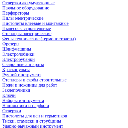
Отвертки аккумуляторные
Паяльное оборудование
Перфораторы
Пилы электрические
Пистолеты клеевые и монтажные
Пылесосы строительные
Степлеры электрические
Фены технические (термопистолеты)
Фрезеры
Шлифмашины
Электролобзики
Электрорубанки
Сварочные аппараты
Краскопульты
Ручной инструмент
Степлеры и скобы строительные
Ножи и ножницы для работ
Заклепочники
Ключи
Наборы инструмента
Напильники и надфили
Отвертки
Пистолеты для пен и герметиков
Тиски, стамески и струбцины
Ударно-рычажный инструмент