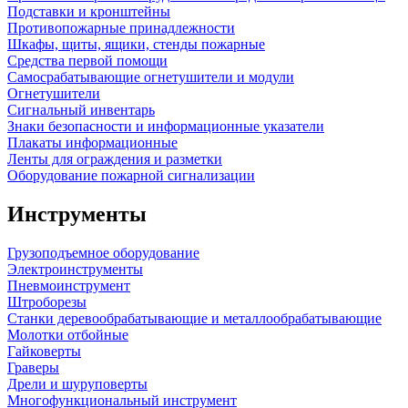
Подставки и кронштейны
Противопожарные принадлежности
Шкафы, щиты, ящики, стенды пожарные
Средства первой помощи
Самосрабатывающие огнетушители и модули
Огнетушители
Сигнальный инвентарь
Знаки безопасности и информационные указатели
Плакаты информационные
Ленты для ограждения и разметки
Оборудование пожарной сигнализации
Инструменты
Грузоподъемное оборудование
Электроинструменты
Пневмоинструмент
Штроборезы
Станки деревообрабатывающие и металлообрабатывающие
Молотки отбойные
Гайковерты
Граверы
Дрели и шуруповерты
Многофункциональный инструмент