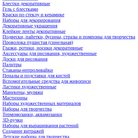
Блестки декоративные
Гель с блестками
Краски по стеклу и керамике
Наборы для декорирования
Декоративные украшения
Клейкие ленты декоративные
Подвески, пайетки, бусины, стразы и помпоны для творчества
Проволока пушистая (синельная)
Глазки, ротики, носики декоративные
Аксессуары для рисования, художественные
Доски для рисования
Палитры
Стаканы-непроливайки
Пеналы и подставки для кистей
Вспомогательные средства для живописи
Ластики художественные
Манекены, муляжи
Мастихины
Наборы художественных материалов
Наборы для творчества
Термомозаики, аквамозаики
3D-ручки
Наборы для выращивания растений
Создание витражей
Детские наборы для творчества