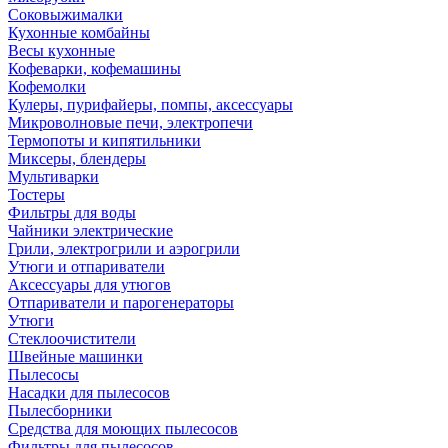
Соковыжималки
Кухонные комбайны
Весы кухонные
Кофеварки, кофемашины
Кофемолки
Кулеры, пурифайеры, помпы, аксессуары
Микроволновые печи, электропечи
Термопоты и кипятильники
Миксеры, блендеры
Мультиварки
Тостеры
Фильтры для воды
Чайники электрические
Грили, электрогрили и аэрогрили
Утюги и отпариватели
Аксессуары для утюгов
Отпариватели и парогенераторы
Утюги
Стеклоочистители
Швейные машинки
Пылесосы
Насадки для пылесосов
Пылесборники
Средства для моющих пылесосов
Фильтры для пылесосов