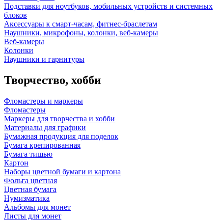
Подставки для ноутбуков, мобильных устройств и системных
блоков
Аксессуары к смарт-часам, фитнес-браслетам
Наушники, микрофоны, колонки, веб-камеры
Веб-камеры
Колонки
Наушники и гарнитуры
Творчество, хобби
Фломастеры и маркеры
Фломастеры
Маркеры для творчества и хобби
Материалы для графики
Бумажная продукция для поделок
Бумага крепированная
Бумага тишью
Картон
Наборы цветной бумаги и картона
Фольга цветная
Цветная бумага
Нумизматика
Альбомы для монет
Листы для монет