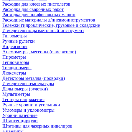
Расходка для клеевых пистолетов
Расходка для сварочных работ
Расходка для шлифовальных машин
Расходные материалы д/пневмоинструментов
Тележки гидровлические, грузовые и складские
Измерительно-разметочный инструмент
Гигрометры
Ручные рулетки
Видеоскопы
Анемометры, мегеоны (измерители)
Пирометры
Тепловизоры
Толщиномеры
Люксметры
Детекторы металла (проводки)
Измерители температуры
Дальномеры (рулетки)
Мультиметры
Тестеры напряжения
Ручные уровни и угольники
Угломеры и уклонометры
Уровни лазерные
Штангенциркули
Штативы для лазерных нивелиров
Нивелиры