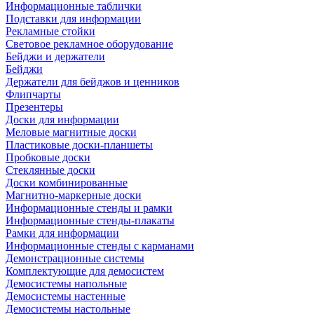
Информационные таблички
Подставки для информации
Рекламные стойки
Световое рекламное оборудование
Бейджи и держатели
Бейджи
Держатели для бейджов и ценников
Флипчарты
Презентеры
Доски для информации
Меловые магнитные доски
Пластиковые доски-планшеты
Пробковые доски
Стеклянные доски
Доски комбинированные
Магнитно-маркерные доски
Информационные стенды и рамки
Информационные стенды-плакаты
Рамки для информации
Информационные стенды с карманами
Демонстрационные системы
Комплектующие для демосистем
Демосистемы напольные
Демосистемы настенные
Демосистемы настольные