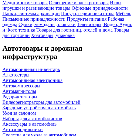
Медицинские товары
Освещение и электротовары
Игры,
игрушки и развивающие товары
Офисные принадлежности
Папки, системы архивации
Посуда, сервировка стола
Мебель
Письменные принадлежности
Продукты питания
Рабочая
одежда
Сумки, чемоданы, рюкзаки
Телевизоры, Видео, Аудио
и Фото техника
Товары для гостиниц, отелей и дома
Товары
для торговли
Хозтовары, упаковка
Автотовары и дорожная
инфраструктура
Автомобильный инвентарь
Алкотестеры
Автомобильная электроника
Автокомпрессоры
Автомагнитолы
Радар-детекторы
Видеорегистраторы для автомобилей
Зарядные устройства в автомобиль
Уход за салоном
Наборы для автомобилистов
Аксессуары в автомобиль
Автохолодильники
Средства для ухода за автомобилем