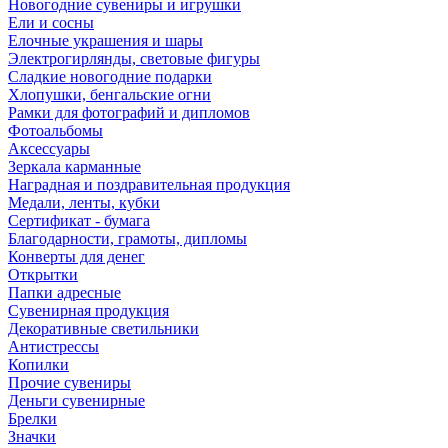
Новогодние сувениры и игрушки
Ели и сосны
Елочные украшения и шары
Электрогирлянды, световые фигуры
Сладкие новогодние подарки
Хлопушки, бенгальские огни
Рамки для фотографий и дипломов
Фотоальбомы
Аксессуары
Зеркала карманные
Наградная и поздравительная продукция
Медали, ленты, кубки
Сертификат - бумага
Благодарности, грамоты, дипломы
Конверты для денег
Открытки
Папки адресные
Сувенирная продукция
Декоративные светильники
Антистрессы
Копилки
Прочие сувениры
Деньги сувенирные
Брелки
Значки