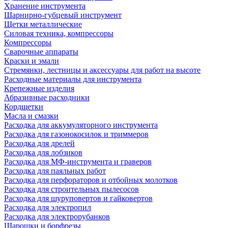
Хранение инструмента
Шарнирно-губцевый инструмент
Щетки металлические
Силовая техника, компрессоры
Компрессоры
Сварочные аппараты
Краски и эмали
Стремянки, лестницы и аксессуары для работ на высоте
Расходные материалы для инструмента
Крепежные изделия
Абразивные расходники
Кордщетки
Масла и смазки
Расходка для аккумуляторного инструмента
Расходка для газонокосилок и триммеров
Расходка для дрелей
Расходка для лобзиков
Расходка для МФ-инструмента и граверов
Расходка для паяльных работ
Расходка для перфораторов и отбойных молотков
Расходка для строительных пылесоcов
Расходка для шуруповертов и гайковертов
Расходка для электропил
Расходка для электрорубанков
Шарошки и борфрезы