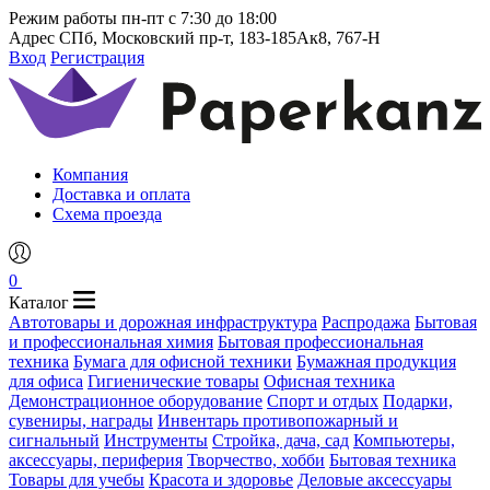
Режим работы
пн-пт с 7:30 до 18:00
Адрес
СПб, Московский пр-т, 183-185Ак8, 767-Н
Вход
Регистрация
Компания
Доставка и оплата
Схема проезда
0
Каталог
Автотовары и дорожная инфраструктура
Распродажа
Бытовая
и профессиональная химия
Бытовая профессиональная
техника
Бумага для офисной техники
Бумажная продукция
для офиса
Гигиенические товары
Офисная техника
Демонстрационное оборудование
Спорт и отдых
Подарки,
сувениры, награды
Инвентарь противопожарный и
сигнальный
Инструменты
Стройка, дача, сад
Компьютеры,
аксессуары, периферия
Творчество, хобби
Бытовая техника
Товары для учебы
Красота и здоровье
Деловые аксессуары