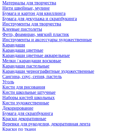
Материалы для творчества
Нити швейные, мулине
Бумага и картон для квиллинга
Бумага для декупажа и скрапбукинга
Инструменты для творчества
Клеевые пистолеты
Фетр, фоамиран, мягкий пластик
Инструменты и аксессуары художественные
Карандаши
Карандаши цветные
Карандаши цветные акварельные
Мелки / карандаши восковые
Карандаши пастельные
Карандаши чернографитные художественные
Сангина, соус, сепия, пастель
Уголь
Кисти для рисования
Кисти школьные штучные
Наборы кистей школьных
Кисти художественные
Декорирование
Бумага для скрапбукинга
Краски декоративные
Веревки для рукоделия, декоративная лента
Краски по ткани