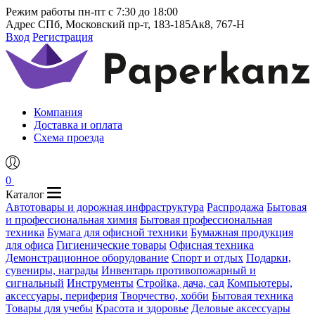
Режим работы
пн-пт с 7:30 до 18:00
Адрес
СПб, Московский пр-т, 183-185Ак8, 767-Н
Вход
Регистрация
Компания
Доставка и оплата
Схема проезда
0
Каталог
Автотовары и дорожная инфраструктура
Распродажа
Бытовая
и профессиональная химия
Бытовая профессиональная
техника
Бумага для офисной техники
Бумажная продукция
для офиса
Гигиенические товары
Офисная техника
Демонстрационное оборудование
Спорт и отдых
Подарки,
сувениры, награды
Инвентарь противопожарный и
сигнальный
Инструменты
Стройка, дача, сад
Компьютеры,
аксессуары, периферия
Творчество, хобби
Бытовая техника
Товары для учебы
Красота и здоровье
Деловые аксессуары