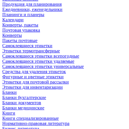
Продукция для планирования
Ежедневники, еженедельники
Планинги и планеры
Календари
Конверты, пакеты
Почтовая упаковка
Конверты
Пакеты почтовые
Самоклеящиеся этикетки
Этикетки термотрансферные
Самоклеящиеся этикетки всепогодные
Самоклеящиеся этикетки удаляемые
Самоклеящиеся этикетки универсальные
Средства для удаления этикеток
Фигурные и цветные этикетки
Этикетки для почтовой рассылки
Этикетки для инвентаризации
Бланки
Бланки бухгалтерские
Бланки документов
Бланки медицинские
Книги
Книги специализированные
Нормативно-правовая литература
Бизнес-литература