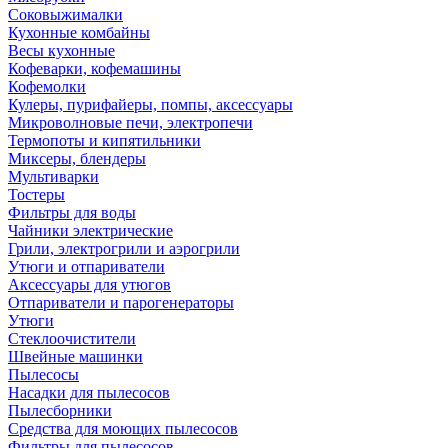
Соковыжималки
Кухонные комбайны
Весы кухонные
Кофеварки, кофемашины
Кофемолки
Кулеры, пурифайеры, помпы, аксессуары
Микроволновые печи, электропечи
Термопоты и кипятильники
Миксеры, блендеры
Мультиварки
Тостеры
Фильтры для воды
Чайники электрические
Грили, электрогрили и аэрогрили
Утюги и отпариватели
Аксессуары для утюгов
Отпариватели и парогенераторы
Утюги
Стеклоочистители
Швейные машинки
Пылесосы
Насадки для пылесосов
Пылесборники
Средства для моющих пылесосов
Фильтры для пылесосов