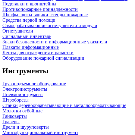
Подставки и кронштейны
Противопожарные принадлежности
Шкафы, щиты, ящики, стенды пожарные
Средства первой помощи
Самосрабатывающие огнетушители и модули
Огнетушители
Сигнальный инвентарь
Знаки безопасности и информационные указатели
Плакаты информационные
Ленты для ограждения и разметки
Оборудование пожарной сигнализации
Инструменты
Грузоподъемное оборудование
Электроинструменты
Пневмоинструмент
Штроборезы
Станки деревообрабатывающие и металлообрабатывающие
Молотки отбойные
Гайковерты
Граверы
Дрели и шуруповерты
Многофункциональный инструмент