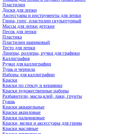
Пластилин
Доски для лепки
Аксессуары и инструменты для лепки
Глина, гипс, пластилин скульптурный
Массы для лепки детские
Песок для лепки
Пластика
Пластилин шариковый
Тесто для лепки
Линеры, роллеры, ручки для графики
Каллиграфия
Ручки для каллиграфии
Тушь и чернила
Наборы для каллиграфии
Краски
Краски по стеклу и керамике
Краски художественные наборы
Разбавители, масла,клей, лаки, грунты
Гуашь
Краски акварельные
Краски акриловые
Краски пальчиковые
Краски, мелки и аксессуары для грима
Краски масляные
Краски темперные