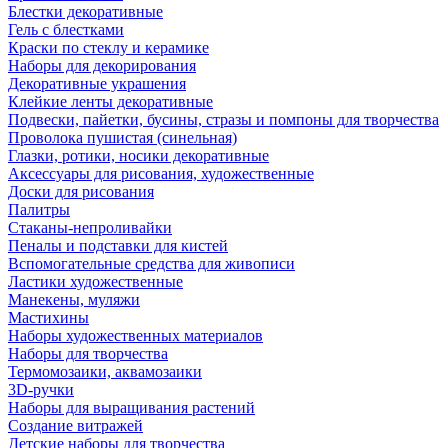
Блестки декоративные
Гель с блестками
Краски по стеклу и керамике
Наборы для декорирования
Декоративные украшения
Клейкие ленты декоративные
Подвески, пайетки, бусины, стразы и помпоны для творчества
Проволока пушистая (синельная)
Глазки, ротики, носики декоративные
Аксессуары для рисования, художественные
Доски для рисования
Палитры
Стаканы-непроливайки
Пеналы и подставки для кистей
Вспомогательные средства для живописи
Ластики художественные
Манекены, муляжи
Мастихины
Наборы художественных материалов
Наборы для творчества
Термомозаики, аквамозаики
3D-ручки
Наборы для выращивания растений
Создание витражей
Детские наборы для творчества