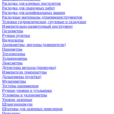
Расходка для клеевых пистолетов
Расходка для сварочных работ
Расходка для шлифовальных машин
Расходные материалы д/пневмоинструментов
Тележки гидровлические, грузовые и складские
Измерительно-разметочный инструмент
Гигрометры
Ручные рулетки
Видеоскопы
Анемометры, мегеоны (измерители)
Пирометры
Тепловизоры
Толщиномеры
Люксметры
Детекторы металла (проводки)
Измерители температуры
Дальномеры (рулетки)
Мультиметры
Тестеры напряжения
Ручные уровни и угольники
Угломеры и уклонометры
Уровни лазерные
Штангенциркули
Штативы для лазерных нивелиров
Нивелиры