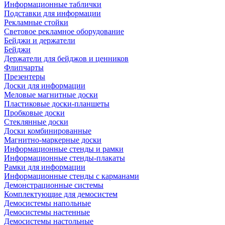
Информационные таблички
Подставки для информации
Рекламные стойки
Световое рекламное оборудование
Бейджи и держатели
Бейджи
Держатели для бейджов и ценников
Флипчарты
Презентеры
Доски для информации
Меловые магнитные доски
Пластиковые доски-планшеты
Пробковые доски
Стеклянные доски
Доски комбинированные
Магнитно-маркерные доски
Информационные стенды и рамки
Информационные стенды-плакаты
Рамки для информации
Информационные стенды с карманами
Демонстрационные системы
Комплектующие для демосистем
Демосистемы напольные
Демосистемы настенные
Демосистемы настольные