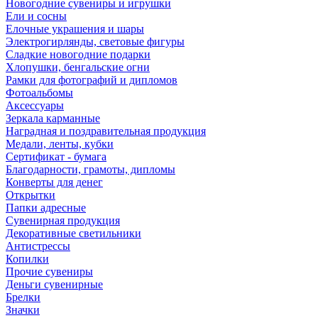
Новогодние сувениры и игрушки
Ели и сосны
Елочные украшения и шары
Электрогирлянды, световые фигуры
Сладкие новогодние подарки
Хлопушки, бенгальские огни
Рамки для фотографий и дипломов
Фотоальбомы
Аксессуары
Зеркала карманные
Наградная и поздравительная продукция
Медали, ленты, кубки
Сертификат - бумага
Благодарности, грамоты, дипломы
Конверты для денег
Открытки
Папки адресные
Сувенирная продукция
Декоративные светильники
Антистрессы
Копилки
Прочие сувениры
Деньги сувенирные
Брелки
Значки