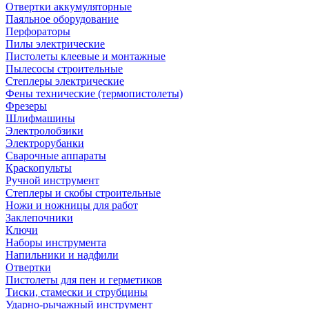
Отвертки аккумуляторные
Паяльное оборудование
Перфораторы
Пилы электрические
Пистолеты клеевые и монтажные
Пылесосы строительные
Степлеры электрические
Фены технические (термопистолеты)
Фрезеры
Шлифмашины
Электролобзики
Электрорубанки
Сварочные аппараты
Краскопульты
Ручной инструмент
Степлеры и скобы строительные
Ножи и ножницы для работ
Заклепочники
Ключи
Наборы инструмента
Напильники и надфили
Отвертки
Пистолеты для пен и герметиков
Тиски, стамески и струбцины
Ударно-рычажный инструмент