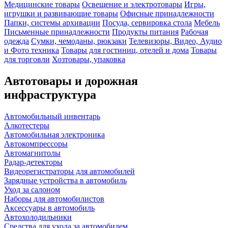
Медицинские товары
Освещение и электротовары
Игры,
игрушки и развивающие товары
Офисные принадлежности
Папки, системы архивации
Посуда, сервировка стола
Мебель
Письменные принадлежности
Продукты питания
Рабочая
одежда
Сумки, чемоданы, рюкзаки
Телевизоры, Видео, Аудио
и Фото техника
Товары для гостиниц, отелей и дома
Товары
для торговли
Хозтовары, упаковка
Автотовары и дорожная
инфраструктура
Автомобильный инвентарь
Алкотестеры
Автомобильная электроника
Автокомпрессоры
Автомагнитолы
Радар-детекторы
Видеорегистраторы для автомобилей
Зарядные устройства в автомобиль
Уход за салоном
Наборы для автомобилистов
Аксессуары в автомобиль
Автохолодильники
Средства для ухода за автомобилем