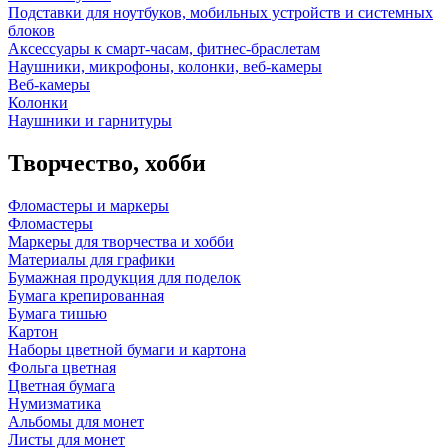
Подставки для ноутбуков, мобильных устройств и системных
блоков
Аксессуары к смарт-часам, фитнес-браслетам
Наушники, микрофоны, колонки, веб-камеры
Веб-камеры
Колонки
Наушники и гарнитуры
Творчество, хобби
Фломастеры и маркеры
Фломастеры
Маркеры для творчества и хобби
Материалы для графики
Бумажная продукция для поделок
Бумага крепированная
Бумага тишью
Картон
Наборы цветной бумаги и картона
Фольга цветная
Цветная бумага
Нумизматика
Альбомы для монет
Листы для монет