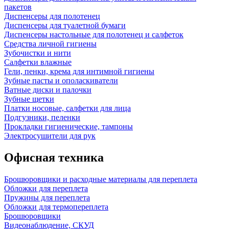
пакетов
Диспенсеры для полотенец
Диспенсеры для туалетной бумаги
Диспенсеры настольные для полотенец и салфеток
Средства личной гигиены
Зубочистки и нити
Салфетки влажные
Гели, пенки, крема для интимной гигиены
Зубные пасты и ополаскиватели
Ватные диски и палочки
Зубные щетки
Платки носовые, салфетки для лица
Подгузники, пеленки
Прокладки гигиенические, тампоны
Электросушители для рук
Офисная техника
Брошюровщики и расходные материалы для переплета
Обложки для переплета
Пружины для переплета
Обложки для термопереплета
Брошюровщики
Видеонаблюдение, СКУД