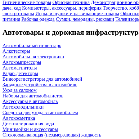
Гигиенические товары
Офисная техника
Демонстрационное об
дача, сад
Компьютеры, аксессуары, периферия
Творчество, хоб
электротовары
Игры, игрушки и развивающие товары
Офисные
питания
Рабочая одежда
Сумки, чемоданы, рюкзаки
Телевизоры
Автотовары и дорожная инфраструктур
Автомобильный инвентарь
Алкотестеры
Автомобильная электроника
Автокомпрессоры
Автомагнитолы
Радар-детекторы
Видеорегистраторы для автомобилей
Зарядные устройства в автомобиль
Уход за салоном
Наборы для автомобилистов
Аксессуары в автомобиль
Автохолодильники
Средства для ухода за автомобилем
Автокосметика
Дистиллированная вода
Минимойки и аксессуары
Стеклоомывающая (незамерзающая) жидкость