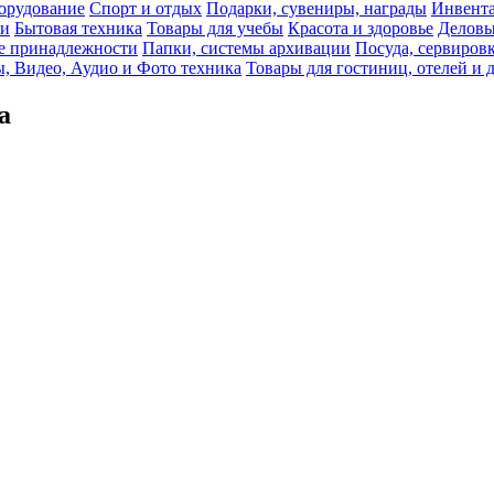
орудование
Спорт и отдых
Подарки, сувениры, награды
Инвента
би
Бытовая техника
Товары для учебы
Красота и здоровье
Деловы
 принадлежности
Папки, системы архивации
Посуда, сервировк
, Видео, Аудио и Фото техника
Товары для гостиниц, отелей и 
а