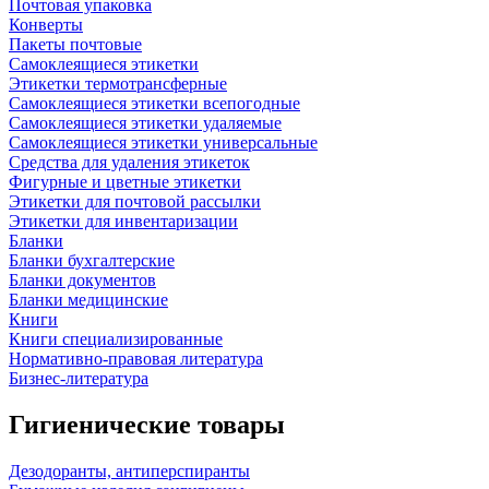
Почтовая упаковка
Конверты
Пакеты почтовые
Самоклеящиеся этикетки
Этикетки термотрансферные
Самоклеящиеся этикетки всепогодные
Самоклеящиеся этикетки удаляемые
Самоклеящиеся этикетки универсальные
Средства для удаления этикеток
Фигурные и цветные этикетки
Этикетки для почтовой рассылки
Этикетки для инвентаризации
Бланки
Бланки бухгалтерские
Бланки документов
Бланки медицинские
Книги
Книги специализированные
Нормативно-правовая литература
Бизнес-литература
Гигиенические товары
Дезодоранты, антиперспиранты