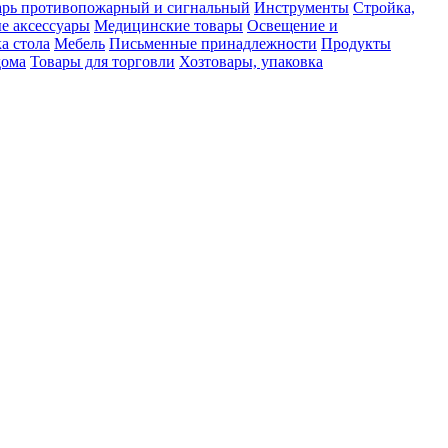
рь противопожарный и сигнальный
Инструменты
Стройка,
е аксессуары
Медицинские товары
Освещение и
а стола
Мебель
Письменные принадлежности
Продукты
дома
Товары для торговли
Хозтовары, упаковка