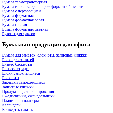
Бумага термотрансферная
Бумага и пленка для широкоформатной печати
Бумага с перфорацией
Бумага форматная
Бумага форматная белая
Бумага писчая
Бумага форматная цветная
Рулоны для факсов
Бумажная продукция для офиса
Бумага для заметок, блокноты, записные книжки
Блоки для записей
Бизнес-блокноты
Бизнес-тетради
Блоки самоклеящиеся
Блокноты
Закладки самоклеящиеся
Записные книжки
Продукция для планирования
Ежедневники, еженедельники
Планинги и планеры
Календари
Конверты, пакеты