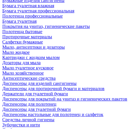
Бумажные изделия сангигиены
Бумага туалетная влажная
Бумага туалетная профессиональная
Полотенца профессиональные
Бумага туалетная
Покрытия на унитаз, гигиенические пакеты
Полотенца бытовые
Протирочные материалы
Салфетки бумажные
Мыло, антисептики и дозаторы
Мыло жидкое
Картриджи с жидким мылом
Дозаторы для мыла
Мыло туалетное кусковое
Мыло хозяйственное
Антисептические средства
Диспенсеры для изделий сангигиены
Диспенсеры для протирочной бумаги и материалов
Держатели для туалетной бумаги
Диспенсеры для покрытий на унитаз и гигиенических пакетов
Диспенсеры для полотенец
Диспенсеры для туалетной бумаги
Диспенсеры настольные для полотенец и салфеток
Средства личной гигиены
Зубочистки и нити