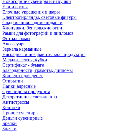
Новогодние сувениры и игрушки
Ели и сосны
Елочные украшения и шары
Электрогирлянды, световые фигуры
Сладкие новогодние подарки
Хлопушки, бенгальские огни
Рамки для фотографий и дипломов
Фотоальбомы
Аксессуары
Зеркала карманные
Наградная и поздравительная продукция
Медали, ленты, кубки
Сертификат - бумага
Благодарности, грамоты, дипломы
Конверты для денег
Открытки
Папки адресные
Сувенирная продукция
Декоративные светильники
Антистрессы
Копилки
Прочие сувениры
Деньги сувенирные
Брелки
Значки