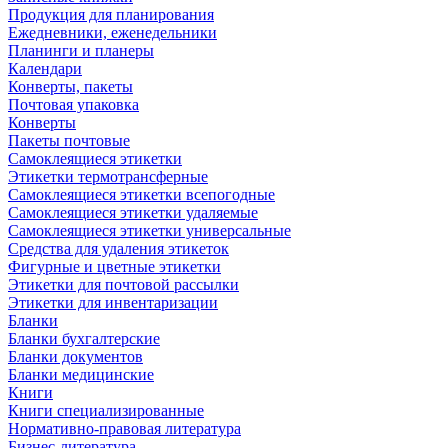
Продукция для планирования
Ежедневники, еженедельники
Планинги и планеры
Календари
Конверты, пакеты
Почтовая упаковка
Конверты
Пакеты почтовые
Самоклеящиеся этикетки
Этикетки термотрансферные
Самоклеящиеся этикетки всепогодные
Самоклеящиеся этикетки удаляемые
Самоклеящиеся этикетки универсальные
Средства для удаления этикеток
Фигурные и цветные этикетки
Этикетки для почтовой рассылки
Этикетки для инвентаризации
Бланки
Бланки бухгалтерские
Бланки документов
Бланки медицинские
Книги
Книги специализированные
Нормативно-правовая литература
Бизнес-литература