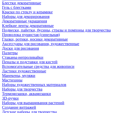
Блестки декоративные
Гель с блестками
Краски по стеклу и керамике
Наборы для декорирования
Декоративные украшения
Клейкие ленты декоративные
Подвески, пайетки, бусины, стразы и помпоны для творчества
Проволока пушистая (синельная)
Глазки, ротики, носики декоративные
Аксессуары для рисования, художественные
Доски для рисования
Палитры
Стаканы-непроливайки
Пеналы и подставки для кистей
Вспомогательные средства для живописи
Ластики художественные
Манекены, муляжи
Мастихины
Наборы художественных материалов
Наборы для творчества
Термомозаики, аквамозаики
3D-ручки
Наборы для выращивания растений
Создание витражей
Детские наборы для творчества