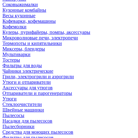
Соковыжималки
Кухонные комбайны
Весы кухонные
Кофеварки, кофемашины
Кофемолки
Кулеры, пурифайеры, помпы, аксессуары
Микроволновые печи, электропечи
Термопоты и кипятильники
Миксеры, блендеры
Мультиварки
Тостеры
Фильтры для воды
Чайники электрические
Грили, электрогрили и аэрогрили
Утюги и отпариватели
Аксессуары для утюгов
Отпариватели и парогенераторы
Утюги
Стеклоочистители
Швейные машинки
Пылесосы
Насадки для пылесосов
Пылесборники
Средства для моющих пылесосов
Фильтры для пылесосов