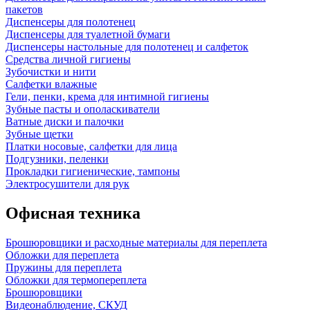
пакетов
Диспенсеры для полотенец
Диспенсеры для туалетной бумаги
Диспенсеры настольные для полотенец и салфеток
Средства личной гигиены
Зубочистки и нити
Салфетки влажные
Гели, пенки, крема для интимной гигиены
Зубные пасты и ополаскиватели
Ватные диски и палочки
Зубные щетки
Платки носовые, салфетки для лица
Подгузники, пеленки
Прокладки гигиенические, тампоны
Электросушители для рук
Офисная техника
Брошюровщики и расходные материалы для переплета
Обложки для переплета
Пружины для переплета
Обложки для термопереплета
Брошюровщики
Видеонаблюдение, СКУД