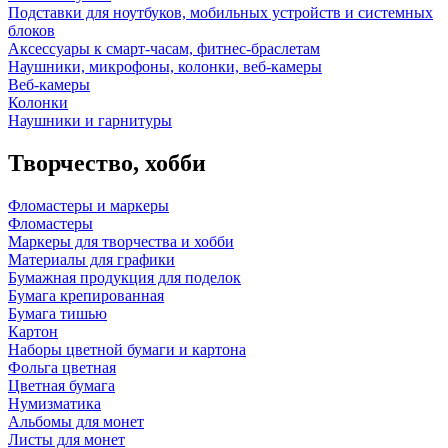
Подставки для ноутбуков, мобильных устройств и системных
блоков
Аксессуары к смарт-часам, фитнес-браслетам
Наушники, микрофоны, колонки, веб-камеры
Веб-камеры
Колонки
Наушники и гарнитуры
Творчество, хобби
Фломастеры и маркеры
Фломастеры
Маркеры для творчества и хобби
Материалы для графики
Бумажная продукция для поделок
Бумага крепированная
Бумага тишью
Картон
Наборы цветной бумаги и картона
Фольга цветная
Цветная бумага
Нумизматика
Альбомы для монет
Листы для монет