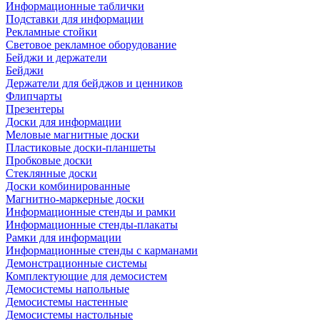
Информационные таблички
Подставки для информации
Рекламные стойки
Световое рекламное оборудование
Бейджи и держатели
Бейджи
Держатели для бейджов и ценников
Флипчарты
Презентеры
Доски для информации
Меловые магнитные доски
Пластиковые доски-планшеты
Пробковые доски
Стеклянные доски
Доски комбинированные
Магнитно-маркерные доски
Информационные стенды и рамки
Информационные стенды-плакаты
Рамки для информации
Информационные стенды с карманами
Демонстрационные системы
Комплектующие для демосистем
Демосистемы напольные
Демосистемы настенные
Демосистемы настольные