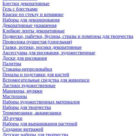
Блестки декоративные
Гель с блестками
Краски по стеклу и керамике
Наборы для декорирования
Декоративные украшения
Клейкие ленты декоративные
Подвески, пайетки, бусины, стразы и помпоны для творчества
Проволока пушистая (синельная)
Глазки, ротики, носики декоративные
Аксессуары для рисования, художественные
Доски для рисования
Палитры
Стаканы-непроливайки
Пеналы и подставки для кистей
Вспомогательные средства для живописи
Ластики художественные
Манекены, муляжи
Мастихины
Наборы художественных материалов
Наборы для творчества
Термомозаики, аквамозаики
3D-ручки
Наборы для выращивания растений
Создание витражей
Детские наборы для творчества