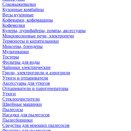
Соковыжималки
Кухонные комбайны
Весы кухонные
Кофеварки, кофемашины
Кофемолки
Кулеры, пурифайеры, помпы, аксессуары
Микроволновые печи, электропечи
Термопоты и кипятильники
Миксеры, блендеры
Мультиварки
Тостеры
Фильтры для воды
Чайники электрические
Грили, электрогрили и аэрогрили
Утюги и отпариватели
Аксессуары для утюгов
Отпариватели и парогенераторы
Утюги
Стеклоочистители
Швейные машинки
Пылесосы
Насадки для пылесосов
Пылесборники
Средства для моющих пылесосов
Фильтры для пылесосов