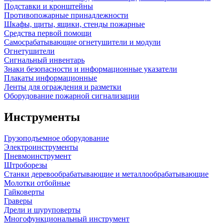
Подставки и кронштейны
Противопожарные принадлежности
Шкафы, щиты, ящики, стенды пожарные
Средства первой помощи
Самосрабатывающие огнетушители и модули
Огнетушители
Сигнальный инвентарь
Знаки безопасности и информационные указатели
Плакаты информационные
Ленты для ограждения и разметки
Оборудование пожарной сигнализации
Инструменты
Грузоподъемное оборудование
Электроинструменты
Пневмоинструмент
Штроборезы
Станки деревообрабатывающие и металлообрабатывающие
Молотки отбойные
Гайковерты
Граверы
Дрели и шуруповерты
Многофункциональный инструмент