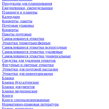
Продукция для планирования
Ежедневники, еженедельники
Планинги и планеры
Календари
Конверты, пакеты
Почтовая упаковка
Конверты
Пакеты почтовые
Самоклеящиеся этикетки
Этикетки термотрансферные
Самоклеящиеся этикетки всепогодные
Самоклеящиеся этикетки удаляемые
Самоклеящиеся этикетки универсальные
Средства для удаления этикеток
Фигурные и цветные этикетки
Этикетки для почтовой рассылки
Этикетки для инвентаризации
Бланки
Бланки бухгалтерские
Бланки документов
Бланки медицинские
Книги
Книги специализированные
Нормативно-правовая литература
Бизнес-литература