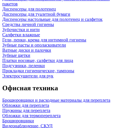
пакетов
Диспенсеры для полотенец
Диспенсеры для туалетной бумаги
Диспенсеры настольные для полотенец и салфеток
Средства личной гигиены
Зубочистки и нити
Салфетки влажные
Гели, пенки, крема для интимной гигиены
Зубные пасты и ополаскиватели
Ватные диски и палочки
Зубные щетки
Платки носовые, салфетки для лица
Подгузники, пеленки
Прокладки гигиенические, тампоны
Электросушители для рук
Офисная техника
Брошюровщики и расходные материалы для переплета
Обложки для переплета
Пружины для переплета
Обложки для термопереплета
Брошюровщики
Видеонаблюдение, СКУД