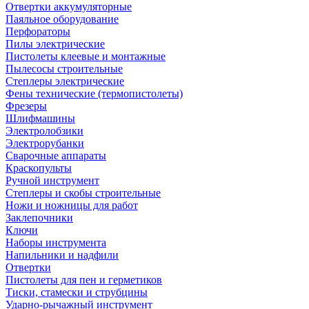
Отвертки аккумуляторные
Паяльное оборудование
Перфораторы
Пилы электрические
Пистолеты клеевые и монтажные
Пылесосы строительные
Степлеры электрические
Фены технические (термопистолеты)
Фрезеры
Шлифмашины
Электролобзики
Электрорубанки
Сварочные аппараты
Краскопульты
Ручной инструмент
Степлеры и скобы строительные
Ножи и ножницы для работ
Заклепочники
Ключи
Наборы инструмента
Напильники и надфили
Отвертки
Пистолеты для пен и герметиков
Тиски, стамески и струбцины
Ударно-рычажный инструмент