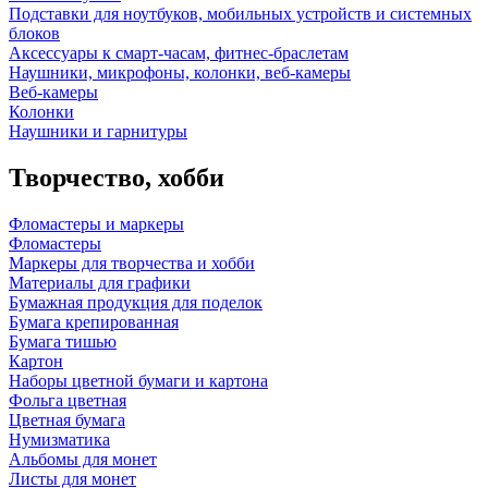
Подставки для ноутбуков, мобильных устройств и системных
блоков
Аксессуары к смарт-часам, фитнес-браслетам
Наушники, микрофоны, колонки, веб-камеры
Веб-камеры
Колонки
Наушники и гарнитуры
Творчество, хобби
Фломастеры и маркеры
Фломастеры
Маркеры для творчества и хобби
Материалы для графики
Бумажная продукция для поделок
Бумага крепированная
Бумага тишью
Картон
Наборы цветной бумаги и картона
Фольга цветная
Цветная бумага
Нумизматика
Альбомы для монет
Листы для монет