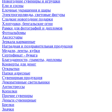
Новогодние сувениры и игрушки
Ели и сосны
Елочные украшения и шары
Электрогирлянды, световые фигуры
Сладкие новогодние подарки
Хлопушки, бенгальские огни
Рамки для фотографий и дипломов
Фотоальбомы
Аксессуары
Зеркала карманные
Наградная и поздравительная продукция
Медали, ленты, кубки
Сертификат - бумага
Благодарности, грамоты, дипломы
Конверты для денег
Открытки
Папки адресные
Сувенирная продукция
Декоративные светильники
Антистрессы
Копилки
Прочие сувениры
Деньги сувенирные
Брелки
Значки