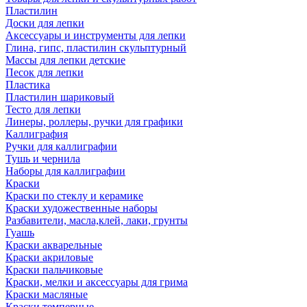
Пластилин
Доски для лепки
Аксессуары и инструменты для лепки
Глина, гипс, пластилин скульптурный
Массы для лепки детские
Песок для лепки
Пластика
Пластилин шариковый
Тесто для лепки
Линеры, роллеры, ручки для графики
Каллиграфия
Ручки для каллиграфии
Тушь и чернила
Наборы для каллиграфии
Краски
Краски по стеклу и керамике
Краски художественные наборы
Разбавители, масла,клей, лаки, грунты
Гуашь
Краски акварельные
Краски акриловые
Краски пальчиковые
Краски, мелки и аксессуары для грима
Краски масляные
Краски темперные