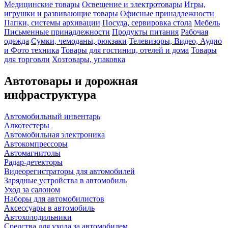
Медицинские товары
Освещение и электротовары
Игры,
игрушки и развивающие товары
Офисные принадлежности
Папки, системы архивации
Посуда, сервировка стола
Мебель
Письменные принадлежности
Продукты питания
Рабочая
одежда
Сумки, чемоданы, рюкзаки
Телевизоры, Видео, Аудио
и Фото техника
Товары для гостиниц, отелей и дома
Товары
для торговли
Хозтовары, упаковка
Автотовары и дорожная
инфраструктура
Автомобильный инвентарь
Алкотестеры
Автомобильная электроника
Автокомпрессоры
Автомагнитолы
Радар-детекторы
Видеорегистраторы для автомобилей
Зарядные устройства в автомобиль
Уход за салоном
Наборы для автомобилистов
Аксессуары в автомобиль
Автохолодильники
Средства для ухода за автомобилем