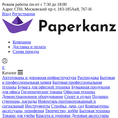
Режим работы
пн-пт с 7:30 до 18:00
Адрес
СПб, Московский пр-т, 183-185Ак8, 767-Н
Вход
Регистрация
Компания
Доставка и оплата
Схема проезда
0
Каталог
Автотовары и дорожная инфраструктура
Распродажа
Бытовая
и профессиональная химия
Бытовая профессиональная
техника
Бумага для офисной техники
Бумажная продукция
для офиса
Гигиенические товары
Офисная техника
Демонстрационное оборудование
Спорт и отдых
Подарки,
сувениры, награды
Инвентарь противопожарный и
сигнальный
Инструменты
Стройка, дача, сад
Компьютеры,
аксессуары, периферия
Творчество, хобби
Бытовая техника
Товары для учебы
Красота и здоровье
Деловые аксессуары