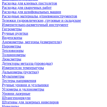
Расходка для клеевых пистолетов
Расходка для сварочных работ
Расходка для шлифовальных машин
Расходные материалы д/пневмоинструментов
Тележки гидровлические, грузовые и складские
Измерительно-разметочный инструмент
Гигрометры
Ручные рулетки
Видеоскопы
Анемометры, мегеоны (измерители)
Пирометры
Тепловизоры
Толщиномеры
Люксметры
Детекторы металла (проводки)
Измерители температуры
Дальномеры (рулетки)
Мультиметры
Тестеры напряжения
Ручные уровни и угольники
Угломеры и уклонометры
Уровни лазерные
Штангенциркули
Штативы для лазерных нивелиров
Нивелиры