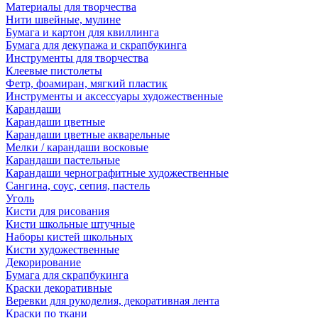
Материалы для творчества
Нити швейные, мулине
Бумага и картон для квиллинга
Бумага для декупажа и скрапбукинга
Инструменты для творчества
Клеевые пистолеты
Фетр, фоамиран, мягкий пластик
Инструменты и аксессуары художественные
Карандаши
Карандаши цветные
Карандаши цветные акварельные
Мелки / карандаши восковые
Карандаши пастельные
Карандаши чернографитные художественные
Сангина, соус, сепия, пастель
Уголь
Кисти для рисования
Кисти школьные штучные
Наборы кистей школьных
Кисти художественные
Декорирование
Бумага для скрапбукинга
Краски декоративные
Веревки для рукоделия, декоративная лента
Краски по ткани