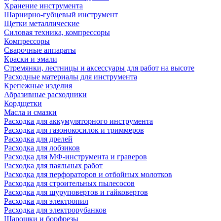
Хранение инструмента
Шарнирно-губцевый инструмент
Щетки металлические
Силовая техника, компрессоры
Компрессоры
Сварочные аппараты
Краски и эмали
Стремянки, лестницы и аксессуары для работ на высоте
Расходные материалы для инструмента
Крепежные изделия
Абразивные расходники
Кордщетки
Масла и смазки
Расходка для аккумуляторного инструмента
Расходка для газонокосилок и триммеров
Расходка для дрелей
Расходка для лобзиков
Расходка для МФ-инструмента и граверов
Расходка для паяльных работ
Расходка для перфораторов и отбойных молотков
Расходка для строительных пылесоcов
Расходка для шуруповертов и гайковертов
Расходка для электропил
Расходка для электрорубанков
Шарошки и борфрезы