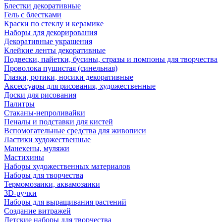
Блестки декоративные
Гель с блестками
Краски по стеклу и керамике
Наборы для декорирования
Декоративные украшения
Клейкие ленты декоративные
Подвески, пайетки, бусины, стразы и помпоны для творчества
Проволока пушистая (синельная)
Глазки, ротики, носики декоративные
Аксессуары для рисования, художественные
Доски для рисования
Палитры
Стаканы-непроливайки
Пеналы и подставки для кистей
Вспомогательные средства для живописи
Ластики художественные
Манекены, муляжи
Мастихины
Наборы художественных материалов
Наборы для творчества
Термомозаики, аквамозаики
3D-ручки
Наборы для выращивания растений
Создание витражей
Детские наборы для творчества