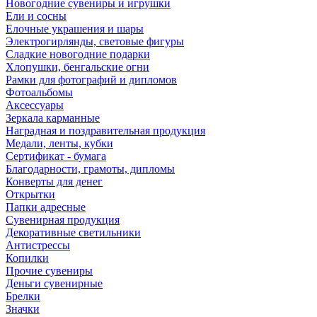
Новогодние сувениры и игрушки
Ели и сосны
Елочные украшения и шары
Электрогирлянды, световые фигуры
Сладкие новогодние подарки
Хлопушки, бенгальские огни
Рамки для фотографий и дипломов
Фотоальбомы
Аксессуары
Зеркала карманные
Наградная и поздравительная продукция
Медали, ленты, кубки
Сертификат - бумага
Благодарности, грамоты, дипломы
Конверты для денег
Открытки
Папки адресные
Сувенирная продукция
Декоративные светильники
Антистрессы
Копилки
Прочие сувениры
Деньги сувенирные
Брелки
Значки