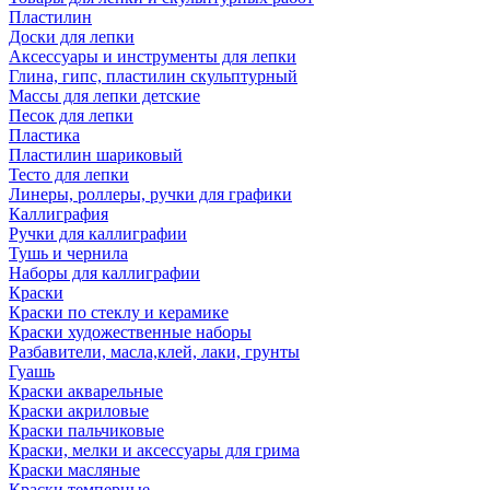
Пластилин
Доски для лепки
Аксессуары и инструменты для лепки
Глина, гипс, пластилин скульптурный
Массы для лепки детские
Песок для лепки
Пластика
Пластилин шариковый
Тесто для лепки
Линеры, роллеры, ручки для графики
Каллиграфия
Ручки для каллиграфии
Тушь и чернила
Наборы для каллиграфии
Краски
Краски по стеклу и керамике
Краски художественные наборы
Разбавители, масла,клей, лаки, грунты
Гуашь
Краски акварельные
Краски акриловые
Краски пальчиковые
Краски, мелки и аксессуары для грима
Краски масляные
Краски темперные