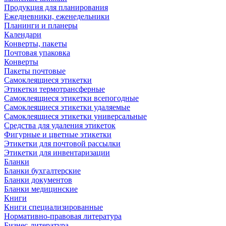
Продукция для планирования
Ежедневники, еженедельники
Планинги и планеры
Календари
Конверты, пакеты
Почтовая упаковка
Конверты
Пакеты почтовые
Самоклеящиеся этикетки
Этикетки термотрансферные
Самоклеящиеся этикетки всепогодные
Самоклеящиеся этикетки удаляемые
Самоклеящиеся этикетки универсальные
Средства для удаления этикеток
Фигурные и цветные этикетки
Этикетки для почтовой рассылки
Этикетки для инвентаризации
Бланки
Бланки бухгалтерские
Бланки документов
Бланки медицинские
Книги
Книги специализированные
Нормативно-правовая литература
Бизнес-литература