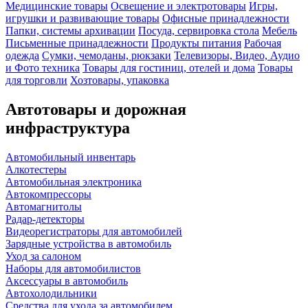
Медицинские товары
Освещение и электротовары
Игры,
игрушки и развивающие товары
Офисные принадлежности
Папки, системы архивации
Посуда, сервировка стола
Мебель
Письменные принадлежности
Продукты питания
Рабочая
одежда
Сумки, чемоданы, рюкзаки
Телевизоры, Видео, Аудио
и Фото техника
Товары для гостиниц, отелей и дома
Товары
для торговли
Хозтовары, упаковка
Автотовары и дорожная
инфраструктура
Автомобильный инвентарь
Алкотестеры
Автомобильная электроника
Автокомпрессоры
Автомагнитолы
Радар-детекторы
Видеорегистраторы для автомобилей
Зарядные устройства в автомобиль
Уход за салоном
Наборы для автомобилистов
Аксессуары в автомобиль
Автохолодильники
Средства для ухода за автомобилем