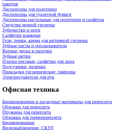
пакетов
Диспенсеры для полотенец
Диспенсеры для туалетной бумаги
Диспенсеры настольные для полотенец и салфеток
Средства личной гигиены
Зубочистки и нити
Салфетки влажные
Гели, пенки, крема для интимной гигиены
Зубные пасты и ополаскиватели
Ватные диски и палочки
Зубные щетки
Платки носовые, салфетки для лица
Подгузники, пеленки
Прокладки гигиенические, тампоны
Электросушители для рук
Офисная техника
Брошюровщики и расходные материалы для переплета
Обложки для переплета
Пружины для переплета
Обложки для термопереплета
Брошюровщики
Видеонаблюдение, СКУД