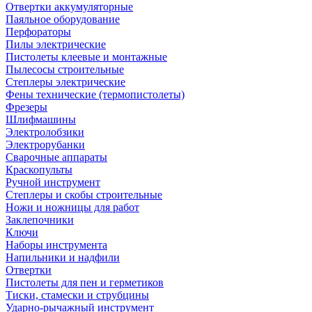
Отвертки аккумуляторные
Паяльное оборудование
Перфораторы
Пилы электрические
Пистолеты клеевые и монтажные
Пылесосы строительные
Степлеры электрические
Фены технические (термопистолеты)
Фрезеры
Шлифмашины
Электролобзики
Электрорубанки
Сварочные аппараты
Краскопульты
Ручной инструмент
Степлеры и скобы строительные
Ножи и ножницы для работ
Заклепочники
Ключи
Наборы инструмента
Напильники и надфили
Отвертки
Пистолеты для пен и герметиков
Тиски, стамески и струбцины
Ударно-рычажный инструмент