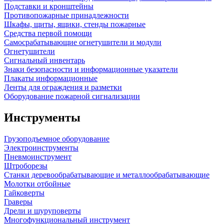
Подставки и кронштейны
Противопожарные принадлежности
Шкафы, щиты, ящики, стенды пожарные
Средства первой помощи
Самосрабатывающие огнетушители и модули
Огнетушители
Сигнальный инвентарь
Знаки безопасности и информационные указатели
Плакаты информационные
Ленты для ограждения и разметки
Оборудование пожарной сигнализации
Инструменты
Грузоподъемное оборудование
Электроинструменты
Пневмоинструмент
Штроборезы
Станки деревообрабатывающие и металлообрабатывающие
Молотки отбойные
Гайковерты
Граверы
Дрели и шуруповерты
Многофункциональный инструмент