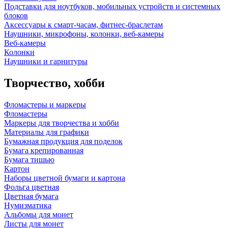
Подставки для ноутбуков, мобильных устройств и системных
блоков
Аксессуары к смарт-часам, фитнес-браслетам
Наушники, микрофоны, колонки, веб-камеры
Веб-камеры
Колонки
Наушники и гарнитуры
Творчество, хобби
Фломастеры и маркеры
Фломастеры
Маркеры для творчества и хобби
Материалы для графики
Бумажная продукция для поделок
Бумага крепированная
Бумага тишью
Картон
Наборы цветной бумаги и картона
Фольга цветная
Цветная бумага
Нумизматика
Альбомы для монет
Листы для монет