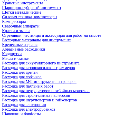
Хранение инструмента
Шарнирно-губцевый инструмент
Щетки металлические
Силовая техника, компрессоры
Компрессоры
Сварочные аппараты
Краски и эмали
Стремянки, лестницы и аксессуары для работ на высоте
Расходные материалы для инструмента
Крепежные изделия
Абразивные расходники
Кордщетки
Масла и смазки
Расходка для аккумуляторного инструмента
Расходка для газонокосилок и триммеров
Расходка для дрелей
Расходка для лобзиков
Расходка для МФ-инструмента и граверов
Расходка для паяльных работ
Расходка для перфораторов и отбойных молотков
Расходка для строительных пылесоcов
Расходка для шуруповертов и гайковертов
Расходка для электропил
Расходка для электрорубанков
Шарошки и борфрезы