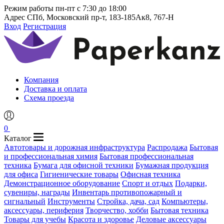
Режим работы
пн-пт с 7:30 до 18:00
Адрес
СПб, Московский пр-т, 183-185Ак8, 767-Н
Вход
Регистрация
Компания
Доставка и оплата
Схема проезда
0
Каталог
Автотовары и дорожная инфраструктура
Распродажа
Бытовая
и профессиональная химия
Бытовая профессиональная
техника
Бумага для офисной техники
Бумажная продукция
для офиса
Гигиенические товары
Офисная техника
Демонстрационное оборудование
Спорт и отдых
Подарки,
сувениры, награды
Инвентарь противопожарный и
сигнальный
Инструменты
Стройка, дача, сад
Компьютеры,
аксессуары, периферия
Творчество, хобби
Бытовая техника
Товары для учебы
Красота и здоровье
Деловые аксессуары