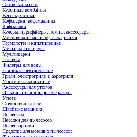
Соковыжималки
Кухонные комбайны
Весы кухонные
Кофеварки, кофемашины
Кофемолки
Кулеры, пурифайеры, помпы, аксессуары
Микроволновые печи, электропечи
Термопоты и кипятильники
Миксеры, блендеры
Мультиварки
Тостеры
Фильтры для воды
Чайники электрические
Грили, электрогрили и аэрогрили
Утюги и отпариватели
Аксессуары для утюгов
Отпариватели и парогенераторы
Утюги
Стеклоочистители
Швейные машинки
Пылесосы
Насадки для пылесосов
Пылесборники
Средства для моющих пылесосов
Фильтры для пылесосов