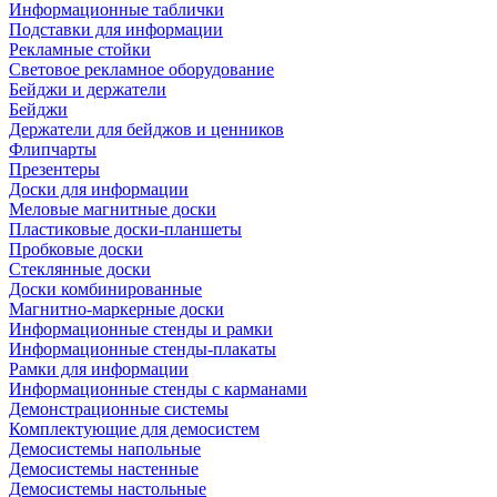
Информационные таблички
Подставки для информации
Рекламные стойки
Световое рекламное оборудование
Бейджи и держатели
Бейджи
Держатели для бейджов и ценников
Флипчарты
Презентеры
Доски для информации
Меловые магнитные доски
Пластиковые доски-планшеты
Пробковые доски
Стеклянные доски
Доски комбинированные
Магнитно-маркерные доски
Информационные стенды и рамки
Информационные стенды-плакаты
Рамки для информации
Информационные стенды с карманами
Демонстрационные системы
Комплектующие для демосистем
Демосистемы напольные
Демосистемы настенные
Демосистемы настольные