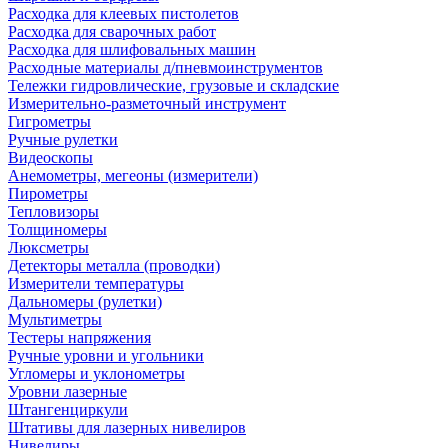
Расходка для клеевых пистолетов
Расходка для сварочных работ
Расходка для шлифовальных машин
Расходные материалы д/пневмоинструментов
Тележки гидровлические, грузовые и складские
Измерительно-разметочный инструмент
Гигрометры
Ручные рулетки
Видеоскопы
Анемометры, мегеоны (измерители)
Пирометры
Тепловизоры
Толщиномеры
Люксметры
Детекторы металла (проводки)
Измерители температуры
Дальномеры (рулетки)
Мультиметры
Тестеры напряжения
Ручные уровни и угольники
Угломеры и уклонометры
Уровни лазерные
Штангенциркули
Штативы для лазерных нивелиров
Нивелиры