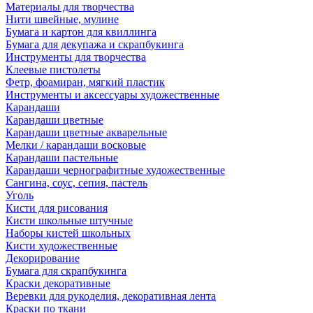
Материалы для творчества
Нити швейные, мулине
Бумага и картон для квиллинга
Бумага для декупажа и скрапбукинга
Инструменты для творчества
Клеевые пистолеты
Фетр, фоамиран, мягкий пластик
Инструменты и аксессуары художественные
Карандаши
Карандаши цветные
Карандаши цветные акварельные
Мелки / карандаши восковые
Карандаши пастельные
Карандаши чернографитные художественные
Сангина, соус, сепия, пастель
Уголь
Кисти для рисования
Кисти школьные штучные
Наборы кистей школьных
Кисти художественные
Декорирование
Бумага для скрапбукинга
Краски декоративные
Веревки для рукоделия, декоративная лента
Краски по ткани