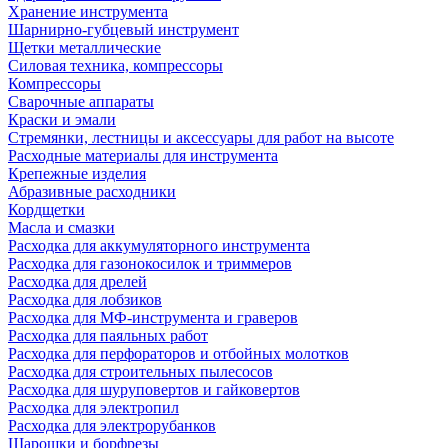
Хранение инструмента
Шарнирно-губцевый инструмент
Щетки металлические
Силовая техника, компрессоры
Компрессоры
Сварочные аппараты
Краски и эмали
Стремянки, лестницы и аксессуары для работ на высоте
Расходные материалы для инструмента
Крепежные изделия
Абразивные расходники
Кордщетки
Масла и смазки
Расходка для аккумуляторного инструмента
Расходка для газонокосилок и триммеров
Расходка для дрелей
Расходка для лобзиков
Расходка для МФ-инструмента и граверов
Расходка для паяльных работ
Расходка для перфораторов и отбойных молотков
Расходка для строительных пылесоcов
Расходка для шуруповертов и гайковертов
Расходка для электропил
Расходка для электрорубанков
Шарошки и борфрезы