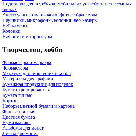
Подставки для ноутбуков, мобильных устройств и системных
блоков
Аксессуары к смарт-часам, фитнес-браслетам
Наушники, микрофоны, колонки, веб-камеры
Веб-камеры
Колонки
Наушники и гарнитуры
Творчество, хобби
Фломастеры и маркеры
Фломастеры
Маркеры для творчества и хобби
Материалы для графики
Бумажная продукция для поделок
Бумага крепированная
Бумага тишью
Картон
Наборы цветной бумаги и картона
Фольга цветная
Цветная бумага
Нумизматика
Альбомы для монет
Листы для монет