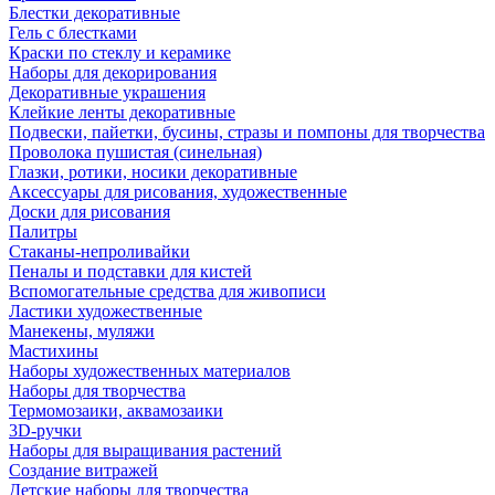
Блестки декоративные
Гель с блестками
Краски по стеклу и керамике
Наборы для декорирования
Декоративные украшения
Клейкие ленты декоративные
Подвески, пайетки, бусины, стразы и помпоны для творчества
Проволока пушистая (синельная)
Глазки, ротики, носики декоративные
Аксессуары для рисования, художественные
Доски для рисования
Палитры
Стаканы-непроливайки
Пеналы и подставки для кистей
Вспомогательные средства для живописи
Ластики художественные
Манекены, муляжи
Мастихины
Наборы художественных материалов
Наборы для творчества
Термомозаики, аквамозаики
3D-ручки
Наборы для выращивания растений
Создание витражей
Детские наборы для творчества