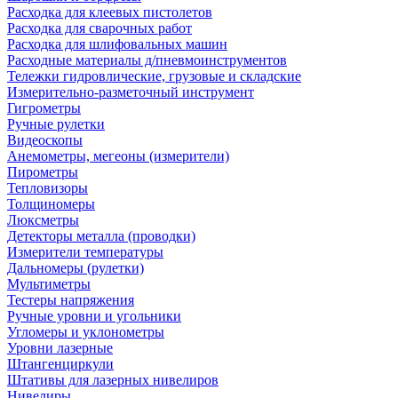
Расходка для клеевых пистолетов
Расходка для сварочных работ
Расходка для шлифовальных машин
Расходные материалы д/пневмоинструментов
Тележки гидровлические, грузовые и складские
Измерительно-разметочный инструмент
Гигрометры
Ручные рулетки
Видеоскопы
Анемометры, мегеоны (измерители)
Пирометры
Тепловизоры
Толщиномеры
Люксметры
Детекторы металла (проводки)
Измерители температуры
Дальномеры (рулетки)
Мультиметры
Тестеры напряжения
Ручные уровни и угольники
Угломеры и уклонометры
Уровни лазерные
Штангенциркули
Штативы для лазерных нивелиров
Нивелиры