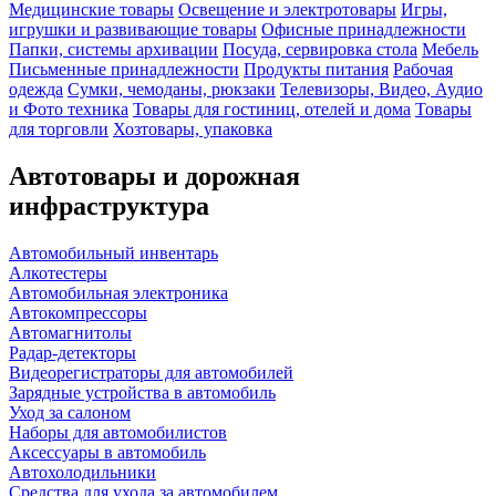
Медицинские товары
Освещение и электротовары
Игры,
игрушки и развивающие товары
Офисные принадлежности
Папки, системы архивации
Посуда, сервировка стола
Мебель
Письменные принадлежности
Продукты питания
Рабочая
одежда
Сумки, чемоданы, рюкзаки
Телевизоры, Видео, Аудио
и Фото техника
Товары для гостиниц, отелей и дома
Товары
для торговли
Хозтовары, упаковка
Автотовары и дорожная
инфраструктура
Автомобильный инвентарь
Алкотестеры
Автомобильная электроника
Автокомпрессоры
Автомагнитолы
Радар-детекторы
Видеорегистраторы для автомобилей
Зарядные устройства в автомобиль
Уход за салоном
Наборы для автомобилистов
Аксессуары в автомобиль
Автохолодильники
Средства для ухода за автомобилем