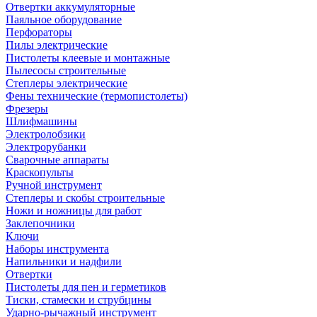
Отвертки аккумуляторные
Паяльное оборудование
Перфораторы
Пилы электрические
Пистолеты клеевые и монтажные
Пылесосы строительные
Степлеры электрические
Фены технические (термопистолеты)
Фрезеры
Шлифмашины
Электролобзики
Электрорубанки
Сварочные аппараты
Краскопульты
Ручной инструмент
Степлеры и скобы строительные
Ножи и ножницы для работ
Заклепочники
Ключи
Наборы инструмента
Напильники и надфили
Отвертки
Пистолеты для пен и герметиков
Тиски, стамески и струбцины
Ударно-рычажный инструмент