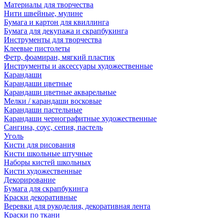
Материалы для творчества
Нити швейные, мулине
Бумага и картон для квиллинга
Бумага для декупажа и скрапбукинга
Инструменты для творчества
Клеевые пистолеты
Фетр, фоамиран, мягкий пластик
Инструменты и аксессуары художественные
Карандаши
Карандаши цветные
Карандаши цветные акварельные
Мелки / карандаши восковые
Карандаши пастельные
Карандаши чернографитные художественные
Сангина, соус, сепия, пастель
Уголь
Кисти для рисования
Кисти школьные штучные
Наборы кистей школьных
Кисти художественные
Декорирование
Бумага для скрапбукинга
Краски декоративные
Веревки для рукоделия, декоративная лента
Краски по ткани