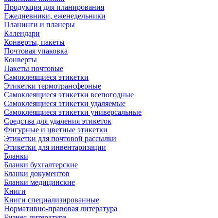
Продукция для планирования
Ежедневники, еженедельники
Планинги и планеры
Календари
Конверты, пакеты
Почтовая упаковка
Конверты
Пакеты почтовые
Самоклеящиеся этикетки
Этикетки термотрансферные
Самоклеящиеся этикетки всепогодные
Самоклеящиеся этикетки удаляемые
Самоклеящиеся этикетки универсальные
Средства для удаления этикеток
Фигурные и цветные этикетки
Этикетки для почтовой рассылки
Этикетки для инвентаризации
Бланки
Бланки бухгалтерские
Бланки документов
Бланки медицинские
Книги
Книги специализированные
Нормативно-правовая литература
Бизнес-литература