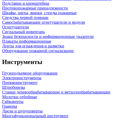
Подставки и кронштейны
Противопожарные принадлежности
Шкафы, щиты, ящики, стенды пожарные
Средства первой помощи
Самосрабатывающие огнетушители и модули
Огнетушители
Сигнальный инвентарь
Знаки безопасности и информационные указатели
Плакаты информационные
Ленты для ограждения и разметки
Оборудование пожарной сигнализации
Инструменты
Грузоподъемное оборудование
Электроинструменты
Пневмоинструмент
Штроборезы
Станки деревообрабатывающие и металлообрабатывающие
Молотки отбойные
Гайковерты
Граверы
Дрели и шуруповерты
Многофункциональный инструмент