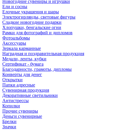
Новогодние сувениры и игрушки
Ели и сосны
Елочные украшения и шары
Электрогирлянды, световые фигуры
Сладкие новогодние подарки
Хлопушки, бенгальские огни
Рамки для фотографий и дипломов
Фотоальбомы
Аксессуары
Зеркала карманные
Наградная и поздравительная продукция
Медали, ленты, кубки
Сертификат - бумага
Благодарности, грамоты, дипломы
Конверты для денег
Открытки
Папки адресные
Сувенирная продукция
Декоративные светильники
Антистрессы
Копилки
Прочие сувениры
Деньги сувенирные
Брелки
Значки