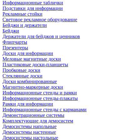
Информационные таблички
Подставки для информации
Рекламные стойки
Световое рекламное оборудование
Бейджи и держатели
Бейджи
Держатели для бейджов и ценников
Флипчарты
Презентеры
Доски для информации
Меловые магнитные доски
Пластиковые доски-планшеты
Пробковые доски
Стеклянные доски
Доски комбинированные
Магнитно-маркерные доски
Информационные стенды и рамки
Информационные стенды-плакаты
Рамки для информации
Информационные стенды с карманами
Демонстрационные системы
Комплектующие для демосистем
Демосистемы напольные
Демосистемы настенные
Демосистемы настольные