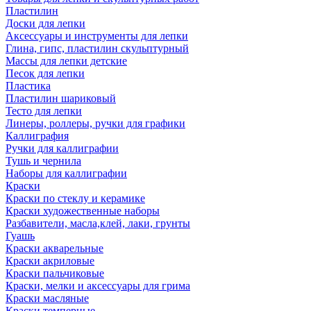
Пластилин
Доски для лепки
Аксессуары и инструменты для лепки
Глина, гипс, пластилин скульптурный
Массы для лепки детские
Песок для лепки
Пластика
Пластилин шариковый
Тесто для лепки
Линеры, роллеры, ручки для графики
Каллиграфия
Ручки для каллиграфии
Тушь и чернила
Наборы для каллиграфии
Краски
Краски по стеклу и керамике
Краски художественные наборы
Разбавители, масла,клей, лаки, грунты
Гуашь
Краски акварельные
Краски акриловые
Краски пальчиковые
Краски, мелки и аксессуары для грима
Краски масляные
Краски темперные