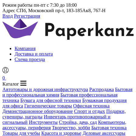
Режим работы
пн-пт с 7:30 до 18:00
Адрес
СПб, Московский пр-т, 183-185Ак8, 767-Н
Вход
Регистрация
Компания
Доставка и оплата
Схема проезда
0
Каталог
Автотовары и дорожная инфраструктура
Распродажа
Бытовая
и профессиональная химия
Бытовая профессиональная
техника
Бумага для офисной техники
Бумажная продукция
для офиса
Гигиенические товары
Офисная техника
Демонстрационное оборудование
Спорт и отдых
Подарки,
сувениры, награды
Инвентарь противопожарный и
сигнальный
Инструменты
Стройка, дача, сад
Компьютеры,
аксессуары, периферия
Творчество, хобби
Бытовая техника
Товары для учебы
Красота и здоровье
Деловые аксессуары