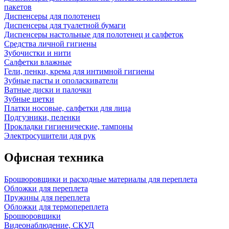
пакетов
Диспенсеры для полотенец
Диспенсеры для туалетной бумаги
Диспенсеры настольные для полотенец и салфеток
Средства личной гигиены
Зубочистки и нити
Салфетки влажные
Гели, пенки, крема для интимной гигиены
Зубные пасты и ополаскиватели
Ватные диски и палочки
Зубные щетки
Платки носовые, салфетки для лица
Подгузники, пеленки
Прокладки гигиенические, тампоны
Электросушители для рук
Офисная техника
Брошюровщики и расходные материалы для переплета
Обложки для переплета
Пружины для переплета
Обложки для термопереплета
Брошюровщики
Видеонаблюдение, СКУД