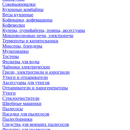
Соковыжималки
Кухонные комбайны
Весы кухонные
Кофеварки, кофемашины
Кофемолки
Кулеры, пурифайеры, помпы, аксессуары
Микроволновые печи, электропечи
Термопоты и кипятильники
Миксеры, блендеры
Мультиварки
Тостеры
Фильтры для воды
Чайники электрические
Грили, электрогрили и аэрогрили
Утюги и отпариватели
Аксессуары для утюгов
Отпариватели и парогенераторы
Утюги
Стеклоочистители
Швейные машинки
Пылесосы
Насадки для пылесосов
Пылесборники
Средства для моющих пылесосов
Фильтры для пылесосов