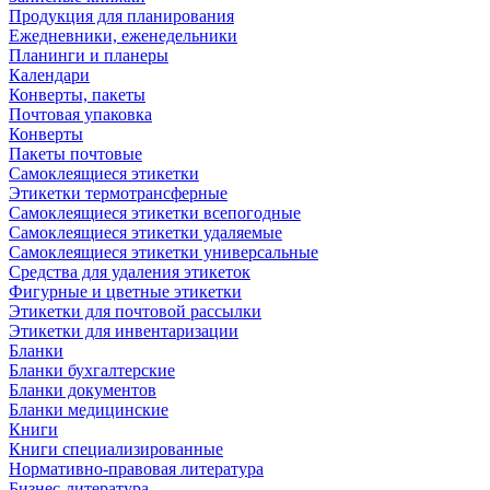
Продукция для планирования
Ежедневники, еженедельники
Планинги и планеры
Календари
Конверты, пакеты
Почтовая упаковка
Конверты
Пакеты почтовые
Самоклеящиеся этикетки
Этикетки термотрансферные
Самоклеящиеся этикетки всепогодные
Самоклеящиеся этикетки удаляемые
Самоклеящиеся этикетки универсальные
Средства для удаления этикеток
Фигурные и цветные этикетки
Этикетки для почтовой рассылки
Этикетки для инвентаризации
Бланки
Бланки бухгалтерские
Бланки документов
Бланки медицинские
Книги
Книги специализированные
Нормативно-правовая литература
Бизнес-литература