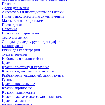
Пластилин
Доски для лепки
Аксессуары и инструменты для лепки
Глина, гипс, пластилин скульптурный
Массы для лепки детские
Песок для лепки
Пластика
Пластилин шариковый
Тесто для лепки
Линеры, роллеры, ручки для графики
Каллиграфия
Ручки для каллиграфии
Тушь и чернила
Наборы для каллиграфии
Краски
Краски по стеклу и керамике
Краски художественные наборы
Разбавители, масла,клей, лаки, грунты
Гуашь
Краски акварельные
Краски акриловые
Краски пальчиковые
Краски, мелки и аксессуары для грима
Краски масляные
Краски темперные