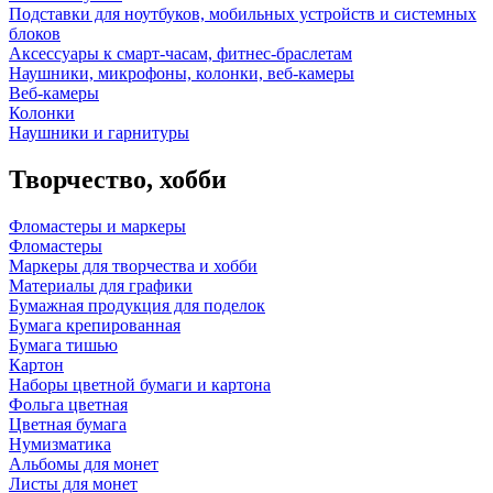
Подставки для ноутбуков, мобильных устройств и системных
блоков
Аксессуары к смарт-часам, фитнес-браслетам
Наушники, микрофоны, колонки, веб-камеры
Веб-камеры
Колонки
Наушники и гарнитуры
Творчество, хобби
Фломастеры и маркеры
Фломастеры
Маркеры для творчества и хобби
Материалы для графики
Бумажная продукция для поделок
Бумага крепированная
Бумага тишью
Картон
Наборы цветной бумаги и картона
Фольга цветная
Цветная бумага
Нумизматика
Альбомы для монет
Листы для монет