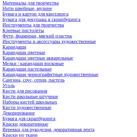
Материалы для творчества
Нити швейные, мулине
Бумага и картон для квиллинга
Бумага для декупажа и скрапбукинга
Инструменты для творчества
Клеевые пистолеты
Фетр, фоамиран, мягкий пластик
Инструменты и аксессуары художественные
Карандаши
Карандаши цветные
Карандаши цветные акварельные
Мелки / карандаши восковые
Карандаши пастельные
Карандаши чернографитные художественные
Сангина, соус, сепия, пастель
Уголь
Кисти для рисования
Кисти школьные штучные
Наборы кистей школьных
Кисти художественные
Декорирование
Бумага для скрапбукинга
Краски декоративные
Веревки для рукоделия, декоративная лента
Краски по ткани