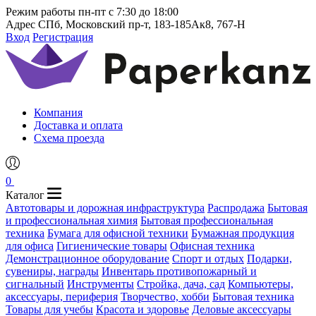
Режим работы
пн-пт с 7:30 до 18:00
Адрес
СПб, Московский пр-т, 183-185Ак8, 767-Н
Вход
Регистрация
Компания
Доставка и оплата
Схема проезда
0
Каталог
Автотовары и дорожная инфраструктура
Распродажа
Бытовая
и профессиональная химия
Бытовая профессиональная
техника
Бумага для офисной техники
Бумажная продукция
для офиса
Гигиенические товары
Офисная техника
Демонстрационное оборудование
Спорт и отдых
Подарки,
сувениры, награды
Инвентарь противопожарный и
сигнальный
Инструменты
Стройка, дача, сад
Компьютеры,
аксессуары, периферия
Творчество, хобби
Бытовая техника
Товары для учебы
Красота и здоровье
Деловые аксессуары