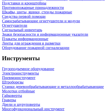
Подставки и кронштейны
Противопожарные принадлежности
Шкафы, щиты, ящики, стенды пожарные
Средства первой помощи
Самосрабатывающие огнетушители и модули
Огнетушители
Сигнальный инвентарь
Знаки безопасности и информационные указатели
Плакаты информационные
Ленты для ограждения и разметки
Оборудование пожарной сигнализации
Инструменты
Грузоподъемное оборудование
Электроинструменты
Пневмоинструмент
Штроборезы
Станки деревообрабатывающие и металлообрабатывающие
Молотки отбойные
Гайковерты
Граверы
Дрели и шуруповерты
Многофункциональный инструмент