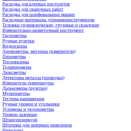
Расходка для клеевых пистолетов
Расходка для сварочных работ
Расходка для шлифовальных машин
Расходные материалы д/пневмоинструментов
Тележки гидровлические, грузовые и складские
Измерительно-разметочный инструмент
Гигрометры
Ручные рулетки
Видеоскопы
Анемометры, мегеоны (измерители)
Пирометры
Тепловизоры
Толщиномеры
Люксметры
Детекторы металла (проводки)
Измерители температуры
Дальномеры (рулетки)
Мультиметры
Тестеры напряжения
Ручные уровни и угольники
Угломеры и уклонометры
Уровни лазерные
Штангенциркули
Штативы для лазерных нивелиров
Нивелиры