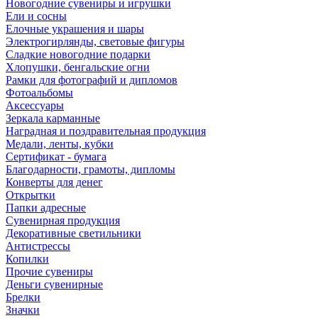
Новогодние сувениры и игрушки
Ели и сосны
Елочные украшения и шары
Электрогирлянды, световые фигуры
Сладкие новогодние подарки
Хлопушки, бенгальские огни
Рамки для фотографий и дипломов
Фотоальбомы
Аксессуары
Зеркала карманные
Наградная и поздравительная продукция
Медали, ленты, кубки
Сертификат - бумага
Благодарности, грамоты, дипломы
Конверты для денег
Открытки
Папки адресные
Сувенирная продукция
Декоративные светильники
Антистрессы
Копилки
Прочие сувениры
Деньги сувенирные
Брелки
Значки