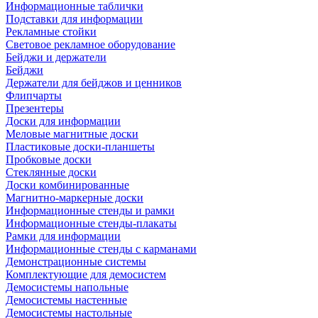
Информационные таблички
Подставки для информации
Рекламные стойки
Световое рекламное оборудование
Бейджи и держатели
Бейджи
Держатели для бейджов и ценников
Флипчарты
Презентеры
Доски для информации
Меловые магнитные доски
Пластиковые доски-планшеты
Пробковые доски
Стеклянные доски
Доски комбинированные
Магнитно-маркерные доски
Информационные стенды и рамки
Информационные стенды-плакаты
Рамки для информации
Информационные стенды с карманами
Демонстрационные системы
Комплектующие для демосистем
Демосистемы напольные
Демосистемы настенные
Демосистемы настольные