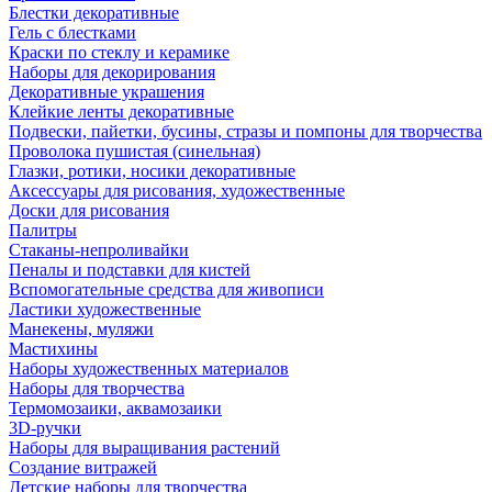
Блестки декоративные
Гель с блестками
Краски по стеклу и керамике
Наборы для декорирования
Декоративные украшения
Клейкие ленты декоративные
Подвески, пайетки, бусины, стразы и помпоны для творчества
Проволока пушистая (синельная)
Глазки, ротики, носики декоративные
Аксессуары для рисования, художественные
Доски для рисования
Палитры
Стаканы-непроливайки
Пеналы и подставки для кистей
Вспомогательные средства для живописи
Ластики художественные
Манекены, муляжи
Мастихины
Наборы художественных материалов
Наборы для творчества
Термомозаики, аквамозаики
3D-ручки
Наборы для выращивания растений
Создание витражей
Детские наборы для творчества