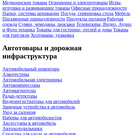
Медицинские товары
Освещение и электротовары
Игры,
игрушки и развивающие товары
Офисные принадлежности
Папки, системы архивации
Посуда, сервировка стола
Мебель
Письменные принадлежности
Продукты питания
Рабочая
одежда
Сумки, чемоданы, рюкзаки
Телевизоры, Видео, Аудио
и Фото техника
Товары для гостиниц, отелей и дома
Товары
для торговли
Хозтовары, упаковка
Автотовары и дорожная
инфраструктура
Автомобильный инвентарь
Алкотестеры
Автомобильная электроника
Автокомпрессоры
Автомагнитолы
Радар-детекторы
Видеорегистраторы для автомобилей
Зарядные устройства в автомобиль
Уход за салоном
Наборы для автомобилистов
Аксессуары в автомобиль
Автохолодильники
Средства для ухода за автомобилем