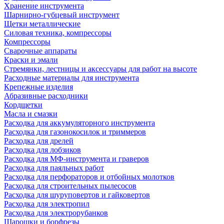
Хранение инструмента
Шарнирно-губцевый инструмент
Щетки металлические
Силовая техника, компрессоры
Компрессоры
Сварочные аппараты
Краски и эмали
Стремянки, лестницы и аксессуары для работ на высоте
Расходные материалы для инструмента
Крепежные изделия
Абразивные расходники
Кордщетки
Масла и смазки
Расходка для аккумуляторного инструмента
Расходка для газонокосилок и триммеров
Расходка для дрелей
Расходка для лобзиков
Расходка для МФ-инструмента и граверов
Расходка для паяльных работ
Расходка для перфораторов и отбойных молотков
Расходка для строительных пылесоcов
Расходка для шуруповертов и гайковертов
Расходка для электропил
Расходка для электрорубанков
Шарошки и борфрезы