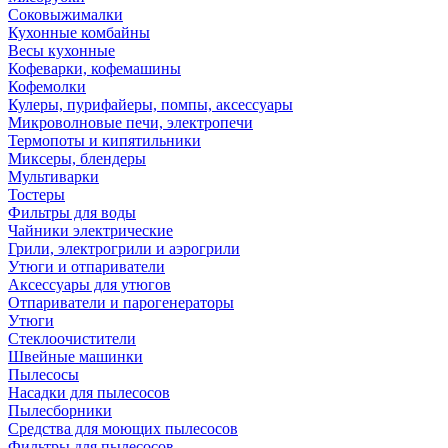
Соковыжималки
Кухонные комбайны
Весы кухонные
Кофеварки, кофемашины
Кофемолки
Кулеры, пурифайеры, помпы, аксессуары
Микроволновые печи, электропечи
Термопоты и кипятильники
Миксеры, блендеры
Мультиварки
Тостеры
Фильтры для воды
Чайники электрические
Грили, электрогрили и аэрогрили
Утюги и отпариватели
Аксессуары для утюгов
Отпариватели и парогенераторы
Утюги
Стеклоочистители
Швейные машинки
Пылесосы
Насадки для пылесосов
Пылесборники
Средства для моющих пылесосов
Фильтры для пылесосов