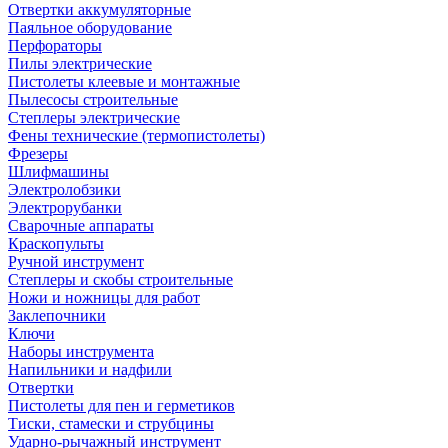
Отвертки аккумуляторные
Паяльное оборудование
Перфораторы
Пилы электрические
Пистолеты клеевые и монтажные
Пылесосы строительные
Степлеры электрические
Фены технические (термопистолеты)
Фрезеры
Шлифмашины
Электролобзики
Электрорубанки
Сварочные аппараты
Краскопульты
Ручной инструмент
Степлеры и скобы строительные
Ножи и ножницы для работ
Заклепочники
Ключи
Наборы инструмента
Напильники и надфили
Отвертки
Пистолеты для пен и герметиков
Тиски, стамески и струбцины
Ударно-рычажный инструмент