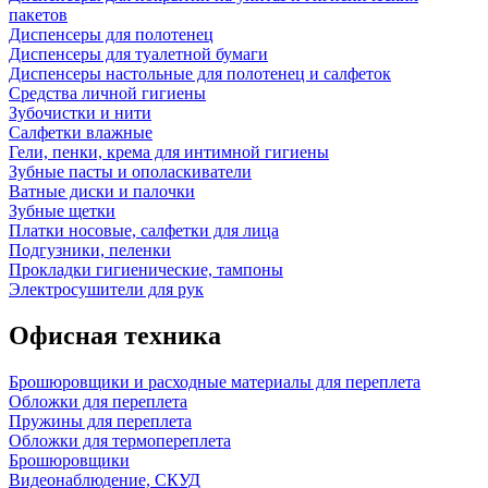
пакетов
Диспенсеры для полотенец
Диспенсеры для туалетной бумаги
Диспенсеры настольные для полотенец и салфеток
Средства личной гигиены
Зубочистки и нити
Салфетки влажные
Гели, пенки, крема для интимной гигиены
Зубные пасты и ополаскиватели
Ватные диски и палочки
Зубные щетки
Платки носовые, салфетки для лица
Подгузники, пеленки
Прокладки гигиенические, тампоны
Электросушители для рук
Офисная техника
Брошюровщики и расходные материалы для переплета
Обложки для переплета
Пружины для переплета
Обложки для термопереплета
Брошюровщики
Видеонаблюдение, СКУД