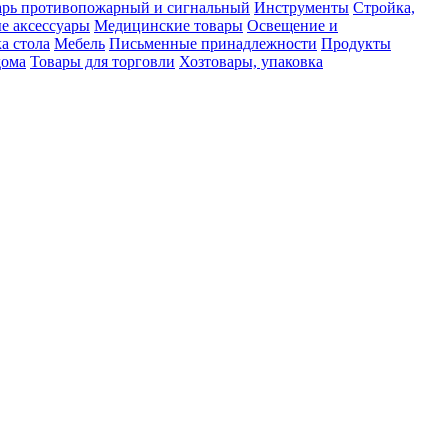
рь противопожарный и сигнальный
Инструменты
Стройка,
е аксессуары
Медицинские товары
Освещение и
а стола
Мебель
Письменные принадлежности
Продукты
дома
Товары для торговли
Хозтовары, упаковка