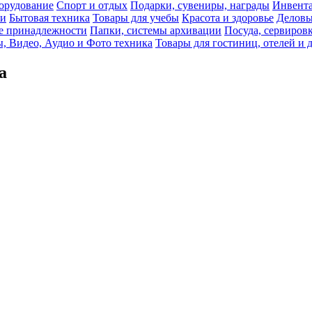
орудование
Спорт и отдых
Подарки, сувениры, награды
Инвента
би
Бытовая техника
Товары для учебы
Красота и здоровье
Деловы
 принадлежности
Папки, системы архивации
Посуда, сервировк
, Видео, Аудио и Фото техника
Товары для гостиниц, отелей и 
а