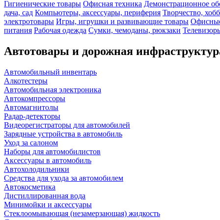
Гигиенические товары
Офисная техника
Демонстрационное об
дача, сад
Компьютеры, аксессуары, периферия
Творчество, хоб
электротовары
Игры, игрушки и развивающие товары
Офисные
питания
Рабочая одежда
Сумки, чемоданы, рюкзаки
Телевизоры
Автотовары и дорожная инфраструктур
Автомобильный инвентарь
Алкотестеры
Автомобильная электроника
Автокомпрессоры
Автомагнитолы
Радар-детекторы
Видеорегистраторы для автомобилей
Зарядные устройства в автомобиль
Уход за салоном
Наборы для автомобилистов
Аксессуары в автомобиль
Автохолодильники
Средства для ухода за автомобилем
Автокосметика
Дистиллированная вода
Минимойки и аксессуары
Стеклоомывающая (незамерзающая) жидкость