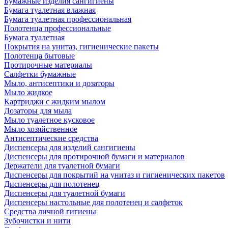
Бумажные изделия сангигиены
Бумага туалетная влажная
Бумага туалетная профессиональная
Полотенца профессиональные
Бумага туалетная
Покрытия на унитаз, гигиенические пакеты
Полотенца бытовые
Протирочные материалы
Салфетки бумажные
Мыло, антисептики и дозаторы
Мыло жидкое
Картриджи с жидким мылом
Дозаторы для мыла
Мыло туалетное кусковое
Мыло хозяйственное
Антисептические средства
Диспенсеры для изделий сангигиены
Диспенсеры для протирочной бумаги и материалов
Держатели для туалетной бумаги
Диспенсеры для покрытий на унитаз и гигиенических пакетов
Диспенсеры для полотенец
Диспенсеры для туалетной бумаги
Диспенсеры настольные для полотенец и салфеток
Средства личной гигиены
Зубочистки и нити