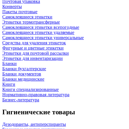
Почтовая упаковка
Конверты
Пакеты почтовые
Самоклеящиеся этикетки
Этикетки термотрансферные
Самоклеящиеся этикетки всепогодные
Самоклеящиеся этикетки удаляемые
Самоклеящиеся этикетки универсальные
Средства для удаления этикеток
Фигурные и цветные этикетки
Этикетки для почтовой рассылки
Этикетки для инвентаризации
Бланки
Бланки бухгалтерские
Бланки документов
Бланки медицинские
Книги
Книги специализированные
Нормативно-правовая литература
Бизнес-литература
Гигиенические товары
Дезодоранты, антиперспиранты