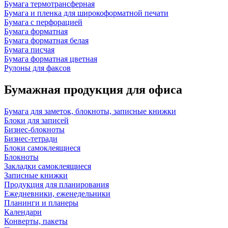
Бумага термотрансферная
Бумага и пленка для широкоформатной печати
Бумага с перфорацией
Бумага форматная
Бумага форматная белая
Бумага писчая
Бумага форматная цветная
Рулоны для факсов
Бумажная продукция для офиса
Бумага для заметок, блокноты, записные книжки
Блоки для записей
Бизнес-блокноты
Бизнес-тетради
Блоки самоклеящиеся
Блокноты
Закладки самоклеящиеся
Записные книжки
Продукция для планирования
Ежедневники, еженедельники
Планинги и планеры
Календари
Конверты, пакеты