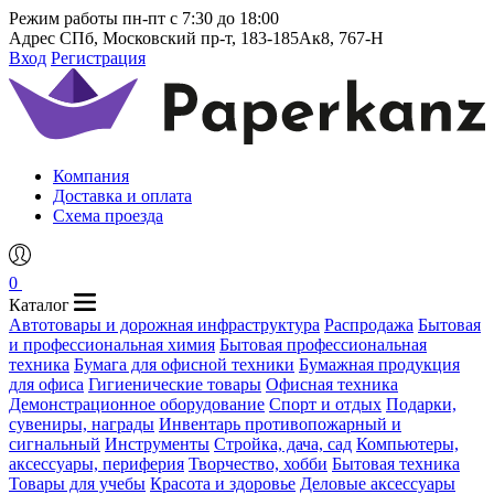
Режим работы
пн-пт с 7:30 до 18:00
Адрес
СПб, Московский пр-т, 183-185Ак8, 767-Н
Вход
Регистрация
Компания
Доставка и оплата
Схема проезда
0
Каталог
Автотовары и дорожная инфраструктура
Распродажа
Бытовая
и профессиональная химия
Бытовая профессиональная
техника
Бумага для офисной техники
Бумажная продукция
для офиса
Гигиенические товары
Офисная техника
Демонстрационное оборудование
Спорт и отдых
Подарки,
сувениры, награды
Инвентарь противопожарный и
сигнальный
Инструменты
Стройка, дача, сад
Компьютеры,
аксессуары, периферия
Творчество, хобби
Бытовая техника
Товары для учебы
Красота и здоровье
Деловые аксессуары