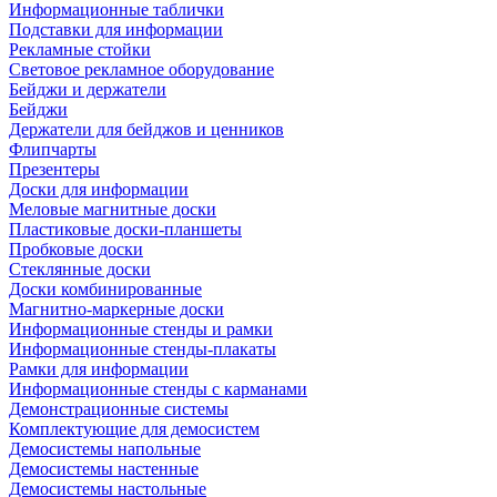
Информационные таблички
Подставки для информации
Рекламные стойки
Световое рекламное оборудование
Бейджи и держатели
Бейджи
Держатели для бейджов и ценников
Флипчарты
Презентеры
Доски для информации
Меловые магнитные доски
Пластиковые доски-планшеты
Пробковые доски
Стеклянные доски
Доски комбинированные
Магнитно-маркерные доски
Информационные стенды и рамки
Информационные стенды-плакаты
Рамки для информации
Информационные стенды с карманами
Демонстрационные системы
Комплектующие для демосистем
Демосистемы напольные
Демосистемы настенные
Демосистемы настольные