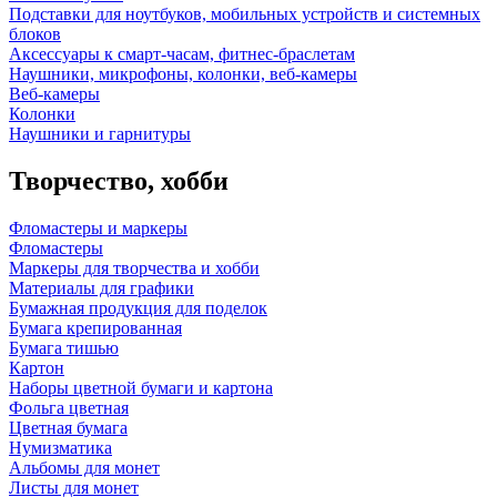
Подставки для ноутбуков, мобильных устройств и системных
блоков
Аксессуары к смарт-часам, фитнес-браслетам
Наушники, микрофоны, колонки, веб-камеры
Веб-камеры
Колонки
Наушники и гарнитуры
Творчество, хобби
Фломастеры и маркеры
Фломастеры
Маркеры для творчества и хобби
Материалы для графики
Бумажная продукция для поделок
Бумага крепированная
Бумага тишью
Картон
Наборы цветной бумаги и картона
Фольга цветная
Цветная бумага
Нумизматика
Альбомы для монет
Листы для монет