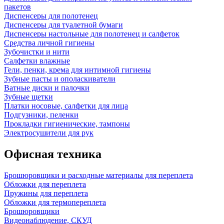
пакетов
Диспенсеры для полотенец
Диспенсеры для туалетной бумаги
Диспенсеры настольные для полотенец и салфеток
Средства личной гигиены
Зубочистки и нити
Салфетки влажные
Гели, пенки, крема для интимной гигиены
Зубные пасты и ополаскиватели
Ватные диски и палочки
Зубные щетки
Платки носовые, салфетки для лица
Подгузники, пеленки
Прокладки гигиенические, тампоны
Электросушители для рук
Офисная техника
Брошюровщики и расходные материалы для переплета
Обложки для переплета
Пружины для переплета
Обложки для термопереплета
Брошюровщики
Видеонаблюдение, СКУД