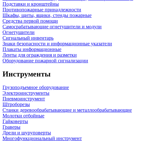
Подставки и кронштейны
Противопожарные принадлежности
Шкафы, щиты, ящики, стенды пожарные
Средства первой помощи
Самосрабатывающие огнетушители и модули
Огнетушители
Сигнальный инвентарь
Знаки безопасности и информационные указатели
Плакаты информационные
Ленты для ограждения и разметки
Оборудование пожарной сигнализации
Инструменты
Грузоподъемное оборудование
Электроинструменты
Пневмоинструмент
Штроборезы
Станки деревообрабатывающие и металлообрабатывающие
Молотки отбойные
Гайковерты
Граверы
Дрели и шуруповерты
Многофункциональный инструмент