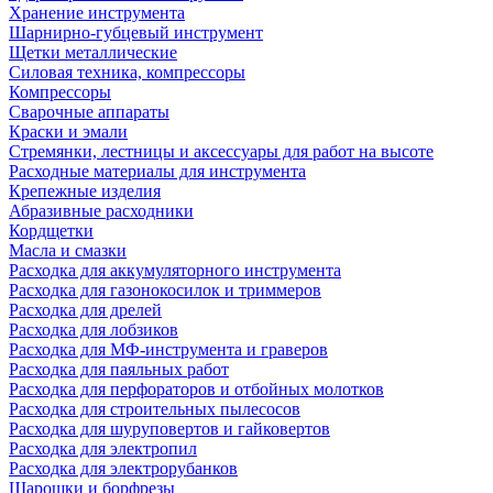
Хранение инструмента
Шарнирно-губцевый инструмент
Щетки металлические
Силовая техника, компрессоры
Компрессоры
Сварочные аппараты
Краски и эмали
Стремянки, лестницы и аксессуары для работ на высоте
Расходные материалы для инструмента
Крепежные изделия
Абразивные расходники
Кордщетки
Масла и смазки
Расходка для аккумуляторного инструмента
Расходка для газонокосилок и триммеров
Расходка для дрелей
Расходка для лобзиков
Расходка для МФ-инструмента и граверов
Расходка для паяльных работ
Расходка для перфораторов и отбойных молотков
Расходка для строительных пылесоcов
Расходка для шуруповертов и гайковертов
Расходка для электропил
Расходка для электрорубанков
Шарошки и борфрезы