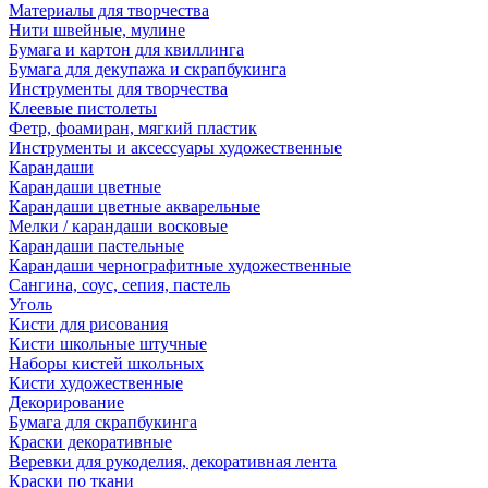
Материалы для творчества
Нити швейные, мулине
Бумага и картон для квиллинга
Бумага для декупажа и скрапбукинга
Инструменты для творчества
Клеевые пистолеты
Фетр, фоамиран, мягкий пластик
Инструменты и аксессуары художественные
Карандаши
Карандаши цветные
Карандаши цветные акварельные
Мелки / карандаши восковые
Карандаши пастельные
Карандаши чернографитные художественные
Сангина, соус, сепия, пастель
Уголь
Кисти для рисования
Кисти школьные штучные
Наборы кистей школьных
Кисти художественные
Декорирование
Бумага для скрапбукинга
Краски декоративные
Веревки для рукоделия, декоративная лента
Краски по ткани