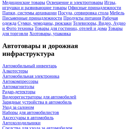
Медицинские товары
Освещение и электротовары
Игры,
игрушки и развивающие товары
Офисные принадлежности
Папки, системы архивации
Посуда, сервировка стола
Мебель
Письменные принадлежности
Продукты питания
Рабочая
одежда
Сумки, чемоданы, рюкзаки
Телевизоры, Видео, Аудио
и Фото техника
Товары для гостиниц, отелей и дома
Товары
для торговли
Хозтовары, упаковка
Автотовары и дорожная
инфраструктура
Автомобильный инвентарь
Алкотестеры
Автомобильная электроника
Автокомпрессоры
Автомагнитолы
Радар-детекторы
Видеорегистраторы для автомобилей
Зарядные устройства в автомобиль
Уход за салоном
Наборы для автомобилистов
Аксессуары в автомобиль
Автохолодильники
Средства для ухода за автомобилем