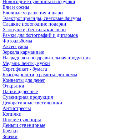
Новогодние сувениры и игрушки
Ели и сосны
Елочные украшения и шары
Электрогирлянды, световые фигуры
Сладкие новогодние подарки
Хлопушки, бенгальские огни
Рамки для фотографий и дипломов
Фотоальбомы
Аксессуары
Зеркала карманные
Наградная и поздравительная продукция
Медали, ленты, кубки
Сертификат - бумага
Благодарности, грамоты, дипломы
Конверты для денег
Открытки
Папки адресные
Сувенирная продукция
Декоративные светильники
Антистрессы
Копилки
Прочие сувениры
Деньги сувенирные
Брелки
Значки