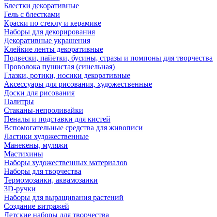
Блестки декоративные
Гель с блестками
Краски по стеклу и керамике
Наборы для декорирования
Декоративные украшения
Клейкие ленты декоративные
Подвески, пайетки, бусины, стразы и помпоны для творчества
Проволока пушистая (синельная)
Глазки, ротики, носики декоративные
Аксессуары для рисования, художественные
Доски для рисования
Палитры
Стаканы-непроливайки
Пеналы и подставки для кистей
Вспомогательные средства для живописи
Ластики художественные
Манекены, муляжи
Мастихины
Наборы художественных материалов
Наборы для творчества
Термомозаики, аквамозаики
3D-ручки
Наборы для выращивания растений
Создание витражей
Детские наборы для творчества