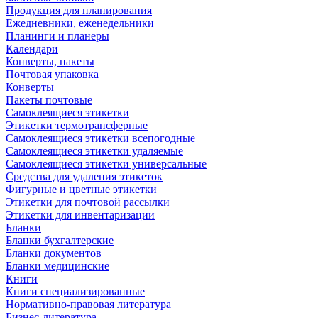
Продукция для планирования
Ежедневники, еженедельники
Планинги и планеры
Календари
Конверты, пакеты
Почтовая упаковка
Конверты
Пакеты почтовые
Самоклеящиеся этикетки
Этикетки термотрансферные
Самоклеящиеся этикетки всепогодные
Самоклеящиеся этикетки удаляемые
Самоклеящиеся этикетки универсальные
Средства для удаления этикеток
Фигурные и цветные этикетки
Этикетки для почтовой рассылки
Этикетки для инвентаризации
Бланки
Бланки бухгалтерские
Бланки документов
Бланки медицинские
Книги
Книги специализированные
Нормативно-правовая литература
Бизнес-литература