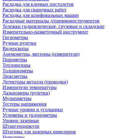
Расходка для клеевых пистолетов
Расходка для сварочных работ
Расходка для шлифовальных машин
Расходные материалы д/пневмоинструментов
Тележки гидровлические, грузовые и складские
Измерительно-разметочный инструмент
Гигрометры
Ручные рулетки
Видеоскопы
Анемометры, мегеоны (измерители)
Пирометры
Тепловизоры
Толщиномеры
Люксметры
Детекторы металла (проводки)
Измерители температуры
Дальномеры (рулетки)
Мультиметры
Тестеры напряжения
Ручные уровни и угольники
Угломеры и уклонометры
Уровни лазерные
Штангенциркули
Штативы для лазерных нивелиров
Нивелиры