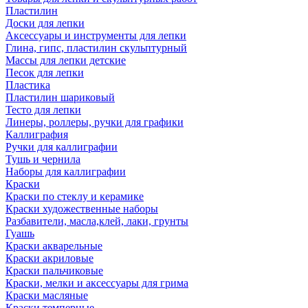
Пластилин
Доски для лепки
Аксессуары и инструменты для лепки
Глина, гипс, пластилин скульптурный
Массы для лепки детские
Песок для лепки
Пластика
Пластилин шариковый
Тесто для лепки
Линеры, роллеры, ручки для графики
Каллиграфия
Ручки для каллиграфии
Тушь и чернила
Наборы для каллиграфии
Краски
Краски по стеклу и керамике
Краски художественные наборы
Разбавители, масла,клей, лаки, грунты
Гуашь
Краски акварельные
Краски акриловые
Краски пальчиковые
Краски, мелки и аксессуары для грима
Краски масляные
Краски темперные