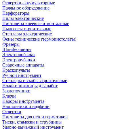
Отвертки аккумуляторные
Паяльное оборудование
Перфораторы
Пилы электрические
Пистолеты клеевые и монтажные
Пылесосы строительные
Степлеры электрические
Фены технические (термопистолеты)
Фрезеры
Шлифмашины
Электролобзики
Электрорубанки
Сварочные аппараты
Краскопульты
Ручной инструмент
Степлеры и скобы строительные
Ножи и ножницы для работ
Заклепочники
Ключи
Наборы инструмента
Напильники и надфили
Отвертки
Пистолеты для пен и герметиков
Тиски, стамески и струбцины
Ударно-рычажный инструмент