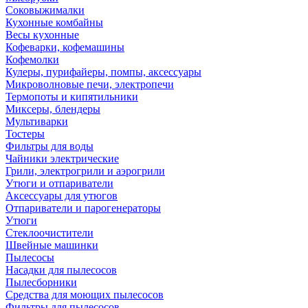
Соковыжималки
Кухонные комбайны
Весы кухонные
Кофеварки, кофемашины
Кофемолки
Кулеры, пурифайеры, помпы, аксессуары
Микроволновые печи, электропечи
Термопоты и кипятильники
Миксеры, блендеры
Мультиварки
Тостеры
Фильтры для воды
Чайники электрические
Грили, электрогрили и аэрогрили
Утюги и отпариватели
Аксессуары для утюгов
Отпариватели и парогенераторы
Утюги
Стеклоочистители
Швейные машинки
Пылесосы
Насадки для пылесосов
Пылесборники
Средства для моющих пылесосов
Фильтры для пылесосов