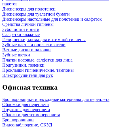
пакетов
Диспенсеры для полотенец
Диспенсеры для туалетной бумаги
Диспенсеры настольные для полотенец и салфеток
Средства личной гигиены
Зубочистки и нити
Салфетки влажные
Гели, пенки, крема для интимной гигиены
Зубные пасты и ополаскиватели
Ватные диски и палочки
Зубные щетки
Платки носовые, салфетки для лица
Подгузники, пеленки
Прокладки гигиенические, тампоны
Электросушители для рук
Офисная техника
Брошюровщики и расходные материалы для переплета
Обложки для переплета
Пружины для переплета
Обложки для термопереплета
Брошюровщики
Видеонаблюдение, СКУД