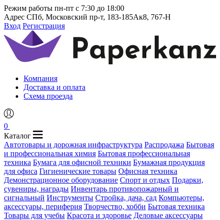
Режим работы
пн-пт с 7:30 до 18:00
Адрес
СПб, Московский пр-т, 183-185Ак8, 767-Н
Вход
Регистрация
Компания
Доставка и оплата
Схема проезда
0
Каталог
Автотовары и дорожная инфраструктура
Распродажа
Бытовая
и профессиональная химия
Бытовая профессиональная
техника
Бумага для офисной техники
Бумажная продукция
для офиса
Гигиенические товары
Офисная техника
Демонстрационное оборудование
Спорт и отдых
Подарки,
сувениры, награды
Инвентарь противопожарный и
сигнальный
Инструменты
Стройка, дача, сад
Компьютеры,
аксессуары, периферия
Творчество, хобби
Бытовая техника
Товары для учебы
Красота и здоровье
Деловые аксессуары