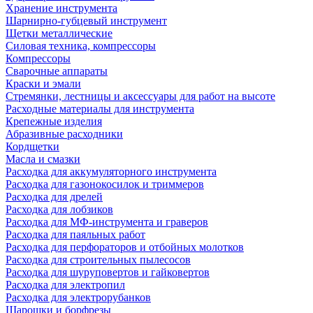
Хранение инструмента
Шарнирно-губцевый инструмент
Щетки металлические
Силовая техника, компрессоры
Компрессоры
Сварочные аппараты
Краски и эмали
Стремянки, лестницы и аксессуары для работ на высоте
Расходные материалы для инструмента
Крепежные изделия
Абразивные расходники
Кордщетки
Масла и смазки
Расходка для аккумуляторного инструмента
Расходка для газонокосилок и триммеров
Расходка для дрелей
Расходка для лобзиков
Расходка для МФ-инструмента и граверов
Расходка для паяльных работ
Расходка для перфораторов и отбойных молотков
Расходка для строительных пылесоcов
Расходка для шуруповертов и гайковертов
Расходка для электропил
Расходка для электрорубанков
Шарошки и борфрезы