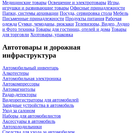
Медицинские товары
Освещение и электротовары
Игры,
игрушки и развивающие товары
Офисные принадлежности
Папки, системы архивации
Посуда, сервировка стола
Мебель
Письменные принадлежности
Продукты питания
Рабочая
одежда
Сумки, чемоданы, рюкзаки
Телевизоры, Видео, Аудио
и Фото техника
Товары для гостиниц, отелей и дома
Товары
для торговли
Хозтовары, упаковка
Автотовары и дорожная
инфраструктура
Автомобильный инвентарь
Алкотестеры
Автомобильная электроника
Автокомпрессоры
Автомагнитолы
Радар-детекторы
Видеорегистраторы для автомобилей
Зарядные устройства в автомобиль
Уход за салоном
Наборы для автомобилистов
Аксессуары в автомобиль
Автохолодильники
Средства для ухода за автомобилем