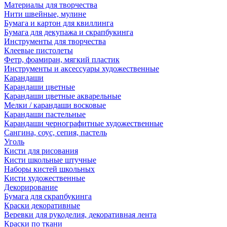
Материалы для творчества
Нити швейные, мулине
Бумага и картон для квиллинга
Бумага для декупажа и скрапбукинга
Инструменты для творчества
Клеевые пистолеты
Фетр, фоамиран, мягкий пластик
Инструменты и аксессуары художественные
Карандаши
Карандаши цветные
Карандаши цветные акварельные
Мелки / карандаши восковые
Карандаши пастельные
Карандаши чернографитные художественные
Сангина, соус, сепия, пастель
Уголь
Кисти для рисования
Кисти школьные штучные
Наборы кистей школьных
Кисти художественные
Декорирование
Бумага для скрапбукинга
Краски декоративные
Веревки для рукоделия, декоративная лента
Краски по ткани