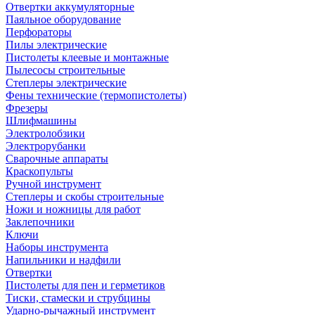
Отвертки аккумуляторные
Паяльное оборудование
Перфораторы
Пилы электрические
Пистолеты клеевые и монтажные
Пылесосы строительные
Степлеры электрические
Фены технические (термопистолеты)
Фрезеры
Шлифмашины
Электролобзики
Электрорубанки
Сварочные аппараты
Краскопульты
Ручной инструмент
Степлеры и скобы строительные
Ножи и ножницы для работ
Заклепочники
Ключи
Наборы инструмента
Напильники и надфили
Отвертки
Пистолеты для пен и герметиков
Тиски, стамески и струбцины
Ударно-рычажный инструмент