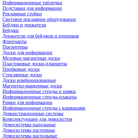
Информационные таблички
Подставки для информации
Рекламные стойки
Световое рекламное оборудование
Бейджи и держатели
Бейджи
Держатели для бейджов и ценников
Флипчарты
Презентеры
Доски для информации
Меловые магнитные доски
Пластиковые доски-планшеты
Пробковые доски
Стеклянные доски
Доски комбинированные
Магнитно-маркерные доски
Информационные стенды и рамки
Информационные стенды-плакаты
Рамки для информации
Информационные стенды с карманами
Демонстрационные системы
Комплектующие для демосистем
Демосистемы напольные
Демосистемы настенные
Демосистемы настольные