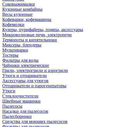
Соковыжималки
Кухонные комбайны
Весы кухонные
Кофеварки, кофемашины
Кофемолки
Кулеры, пурифайеры, помпы, аксессуары
Микроволновые печи, электропечи
Термопоты и кипятильники
Миксеры, блендеры
Мультиварки
Тостеры
Фильтры для воды
Чайники электрические
Грили, электрогрили и аэрогрили
Утюги и отпариватели
Аксессуары для утюгов
Отпариватели и парогенераторы
Утюги
Стеклоочистители
Швейные машинки
Пылесосы
Насадки для пылесосов
Пылесборники
Средства для моющих пылесосов
Фильтры для пылесосов