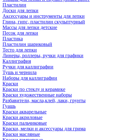
Пластилин
Доски для лепки
Аксессуары и инструменты для лепки
Глина, гипс, пластилин скульптурный
Массы для лепки детские
Песок для лепки
Пластика
Пластилин шариковый
Тесто для лепки
Линеры, роллеры, ручки для графики
Каллиграфия
Ручки для каллиграфии
Тушь и чернила
Наборы для каллиграфии
Краски
Краски по стеклу и керамике
Краски художественные наборы
Разбавители, масла,клей, лаки, грунты
Гуашь
Краски акварельные
Краски акриловые
Краски пальчиковые
Краски, мелки и аксессуары для грима
Краски масляные
Краски темперные