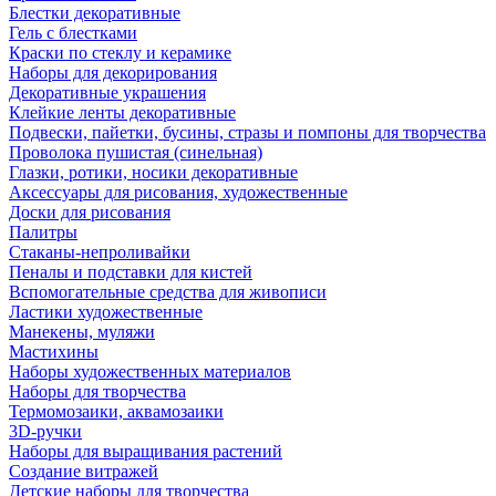
Блестки декоративные
Гель с блестками
Краски по стеклу и керамике
Наборы для декорирования
Декоративные украшения
Клейкие ленты декоративные
Подвески, пайетки, бусины, стразы и помпоны для творчества
Проволока пушистая (синельная)
Глазки, ротики, носики декоративные
Аксессуары для рисования, художественные
Доски для рисования
Палитры
Стаканы-непроливайки
Пеналы и подставки для кистей
Вспомогательные средства для живописи
Ластики художественные
Манекены, муляжи
Мастихины
Наборы художественных материалов
Наборы для творчества
Термомозаики, аквамозаики
3D-ручки
Наборы для выращивания растений
Создание витражей
Детские наборы для творчества