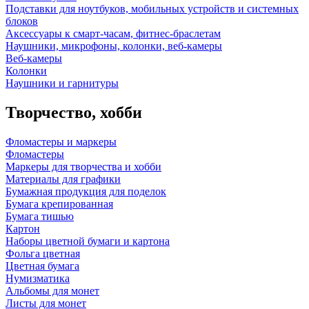
Подставки для ноутбуков, мобильных устройств и системных
блоков
Аксессуары к смарт-часам, фитнес-браслетам
Наушники, микрофоны, колонки, веб-камеры
Веб-камеры
Колонки
Наушники и гарнитуры
Творчество, хобби
Фломастеры и маркеры
Фломастеры
Маркеры для творчества и хобби
Материалы для графики
Бумажная продукция для поделок
Бумага крепированная
Бумага тишью
Картон
Наборы цветной бумаги и картона
Фольга цветная
Цветная бумага
Нумизматика
Альбомы для монет
Листы для монет