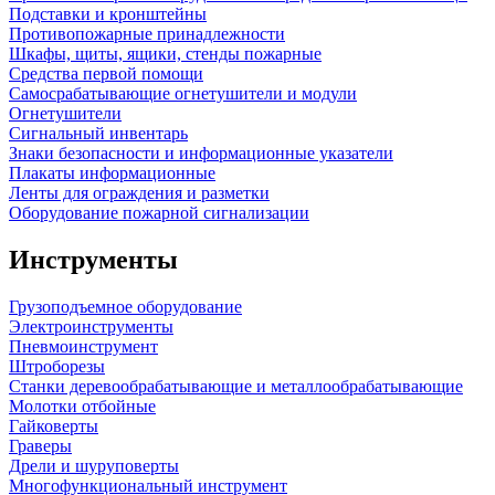
Подставки и кронштейны
Противопожарные принадлежности
Шкафы, щиты, ящики, стенды пожарные
Средства первой помощи
Самосрабатывающие огнетушители и модули
Огнетушители
Сигнальный инвентарь
Знаки безопасности и информационные указатели
Плакаты информационные
Ленты для ограждения и разметки
Оборудование пожарной сигнализации
Инструменты
Грузоподъемное оборудование
Электроинструменты
Пневмоинструмент
Штроборезы
Станки деревообрабатывающие и металлообрабатывающие
Молотки отбойные
Гайковерты
Граверы
Дрели и шуруповерты
Многофункциональный инструмент