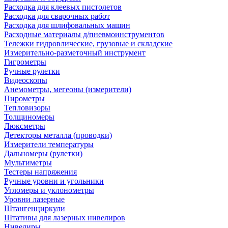
Расходка для клеевых пистолетов
Расходка для сварочных работ
Расходка для шлифовальных машин
Расходные материалы д/пневмоинструментов
Тележки гидровлические, грузовые и складские
Измерительно-разметочный инструмент
Гигрометры
Ручные рулетки
Видеоскопы
Анемометры, мегеоны (измерители)
Пирометры
Тепловизоры
Толщиномеры
Люксметры
Детекторы металла (проводки)
Измерители температуры
Дальномеры (рулетки)
Мультиметры
Тестеры напряжения
Ручные уровни и угольники
Угломеры и уклонометры
Уровни лазерные
Штангенциркули
Штативы для лазерных нивелиров
Нивелиры