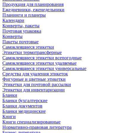
Продукция для планирования
Ежедневники, еженедельники
Планинги и планеры
Календари
Конверты, пакеты
Почтовая упаковка
Конверты
Пакеты почтовые
Самоклеящиеся этикетки
Этикетки термотрансферные
Самоклеящиеся этикетки всепогодные
Самоклеящиеся этикетки удаляемые
Самоклеящиеся этикетки универсальные
Средства для удаления этикеток
Фигурные и цветные этикетки
Этикетки для почтовой рассылки
Этикетки для инвентаризации
Бланки
Бланки бухгалтерские
Бланки документов
Бланки медицинские
Книги
Книги специализированные
Нормативно-правовая литература
Бизнес-литература