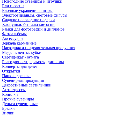
Новогодние сувениры и игрушки
Ели и сосны
Елочные украшения и шары
Электрогирлянды, световые фигуры
Сладкие новогодние подарки
Хлопушки, бенгальские огни
Рамки для фотографий и дипломов
Фотоальбомы
Аксессуары
Зеркала карманные
Наградная и поздравительная продукция
Медали, ленты, кубки
Сертификат - бумага
Благодарности, грамоты, дипломы
Конверты для денег
Открытки
Папки адресные
Сувенирная продукция
Декоративные светильники
Антистрессы
Копилки
Прочие сувениры
Деньги сувенирные
Брелки
Значки