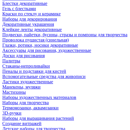
Блестки декоративные
Гель с блестками
Краски по стеклу и керамике
Наборы для декорирования
Декоративные украшения
Клейкие ленты декоративные
Подвески, пайетки, бусины, стразы и помпоны для творчества
Проволока пушистая (синельная)
Глазки, ротики, носики декоративные
Аксессуары для рисования, художественные
Доски для рисования
Палитры
Стаканы-непроливайки
Пеналы и подставки для кистей
Вспомогательные средства для живописи
Ластики художественные
Манекены, муляжи
Мастихины
Наборы художественных материалов
Наборы для творчества
Термомозаики, аквамозаики
3D-ручки
Наборы для выращивания растений
Создание витражей
Детские наборы для творчества