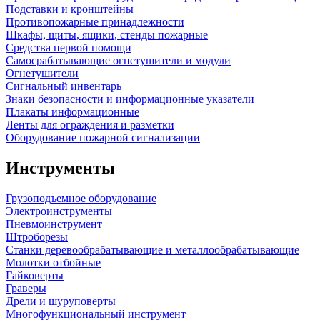
Подставки и кронштейны
Противопожарные принадлежности
Шкафы, щиты, ящики, стенды пожарные
Средства первой помощи
Самосрабатывающие огнетушители и модули
Огнетушители
Сигнальный инвентарь
Знаки безопасности и информационные указатели
Плакаты информационные
Ленты для ограждения и разметки
Оборудование пожарной сигнализации
Инструменты
Грузоподъемное оборудование
Электроинструменты
Пневмоинструмент
Штроборезы
Станки деревообрабатывающие и металлообрабатывающие
Молотки отбойные
Гайковерты
Граверы
Дрели и шуруповерты
Многофункциональный инструмент