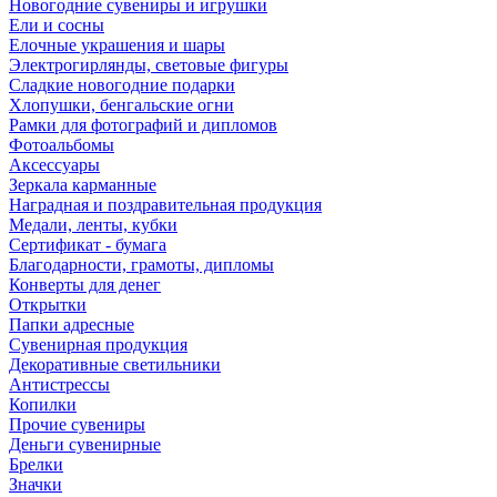
Новогодние сувениры и игрушки
Ели и сосны
Елочные украшения и шары
Электрогирлянды, световые фигуры
Сладкие новогодние подарки
Хлопушки, бенгальские огни
Рамки для фотографий и дипломов
Фотоальбомы
Аксессуары
Зеркала карманные
Наградная и поздравительная продукция
Медали, ленты, кубки
Сертификат - бумага
Благодарности, грамоты, дипломы
Конверты для денег
Открытки
Папки адресные
Сувенирная продукция
Декоративные светильники
Антистрессы
Копилки
Прочие сувениры
Деньги сувенирные
Брелки
Значки