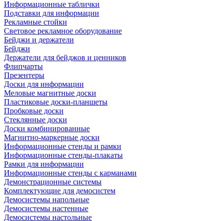
Информационные таблички
Подставки для информации
Рекламные стойки
Световое рекламное оборудование
Бейджи и держатели
Бейджи
Держатели для бейджов и ценников
Флипчарты
Презентеры
Доски для информации
Меловые магнитные доски
Пластиковые доски-планшеты
Пробковые доски
Стеклянные доски
Доски комбинированные
Магнитно-маркерные доски
Информационные стенды и рамки
Информационные стенды-плакаты
Рамки для информации
Информационные стенды с карманами
Демонстрационные системы
Комплектующие для демосистем
Демосистемы напольные
Демосистемы настенные
Демосистемы настольные