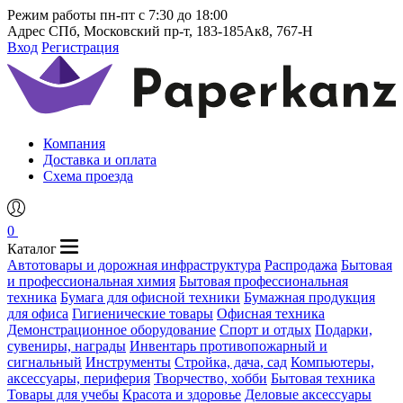
Режим работы
пн-пт с 7:30 до 18:00
Адрес
СПб, Московский пр-т, 183-185Ак8, 767-Н
Вход
Регистрация
Компания
Доставка и оплата
Схема проезда
0
Каталог
Автотовары и дорожная инфраструктура
Распродажа
Бытовая
и профессиональная химия
Бытовая профессиональная
техника
Бумага для офисной техники
Бумажная продукция
для офиса
Гигиенические товары
Офисная техника
Демонстрационное оборудование
Спорт и отдых
Подарки,
сувениры, награды
Инвентарь противопожарный и
сигнальный
Инструменты
Стройка, дача, сад
Компьютеры,
аксессуары, периферия
Творчество, хобби
Бытовая техника
Товары для учебы
Красота и здоровье
Деловые аксессуары