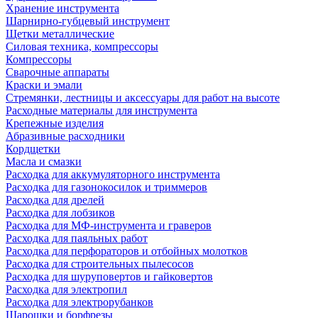
Хранение инструмента
Шарнирно-губцевый инструмент
Щетки металлические
Силовая техника, компрессоры
Компрессоры
Сварочные аппараты
Краски и эмали
Стремянки, лестницы и аксессуары для работ на высоте
Расходные материалы для инструмента
Крепежные изделия
Абразивные расходники
Кордщетки
Масла и смазки
Расходка для аккумуляторного инструмента
Расходка для газонокосилок и триммеров
Расходка для дрелей
Расходка для лобзиков
Расходка для МФ-инструмента и граверов
Расходка для паяльных работ
Расходка для перфораторов и отбойных молотков
Расходка для строительных пылесоcов
Расходка для шуруповертов и гайковертов
Расходка для электропил
Расходка для электрорубанков
Шарошки и борфрезы