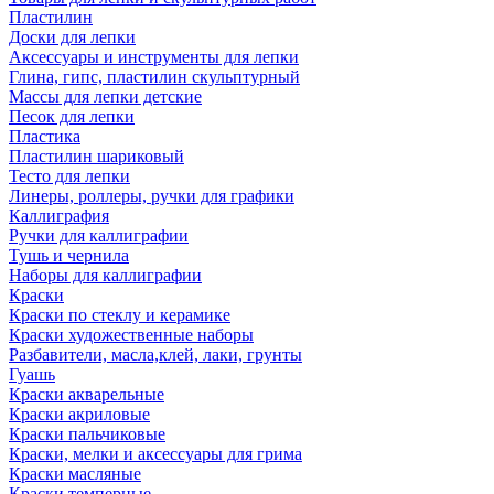
Пластилин
Доски для лепки
Аксессуары и инструменты для лепки
Глина, гипс, пластилин скульптурный
Массы для лепки детские
Песок для лепки
Пластика
Пластилин шариковый
Тесто для лепки
Линеры, роллеры, ручки для графики
Каллиграфия
Ручки для каллиграфии
Тушь и чернила
Наборы для каллиграфии
Краски
Краски по стеклу и керамике
Краски художественные наборы
Разбавители, масла,клей, лаки, грунты
Гуашь
Краски акварельные
Краски акриловые
Краски пальчиковые
Краски, мелки и аксессуары для грима
Краски масляные
Краски темперные