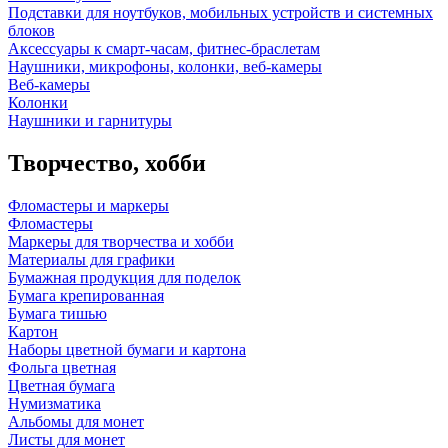
Подставки для ноутбуков, мобильных устройств и системных
блоков
Аксессуары к смарт-часам, фитнес-браслетам
Наушники, микрофоны, колонки, веб-камеры
Веб-камеры
Колонки
Наушники и гарнитуры
Творчество, хобби
Фломастеры и маркеры
Фломастеры
Маркеры для творчества и хобби
Материалы для графики
Бумажная продукция для поделок
Бумага крепированная
Бумага тишью
Картон
Наборы цветной бумаги и картона
Фольга цветная
Цветная бумага
Нумизматика
Альбомы для монет
Листы для монет