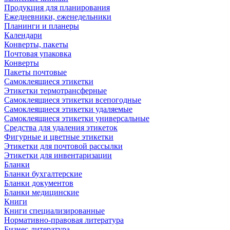
Продукция для планирования
Ежедневники, еженедельники
Планинги и планеры
Календари
Конверты, пакеты
Почтовая упаковка
Конверты
Пакеты почтовые
Самоклеящиеся этикетки
Этикетки термотрансферные
Самоклеящиеся этикетки всепогодные
Самоклеящиеся этикетки удаляемые
Самоклеящиеся этикетки универсальные
Средства для удаления этикеток
Фигурные и цветные этикетки
Этикетки для почтовой рассылки
Этикетки для инвентаризации
Бланки
Бланки бухгалтерские
Бланки документов
Бланки медицинские
Книги
Книги специализированные
Нормативно-правовая литература
Бизнес-литература