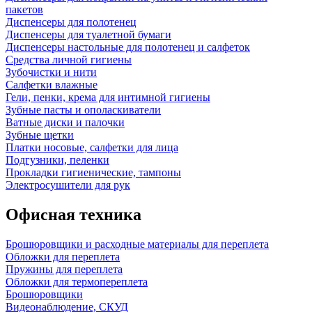
пакетов
Диспенсеры для полотенец
Диспенсеры для туалетной бумаги
Диспенсеры настольные для полотенец и салфеток
Средства личной гигиены
Зубочистки и нити
Салфетки влажные
Гели, пенки, крема для интимной гигиены
Зубные пасты и ополаскиватели
Ватные диски и палочки
Зубные щетки
Платки носовые, салфетки для лица
Подгузники, пеленки
Прокладки гигиенические, тампоны
Электросушители для рук
Офисная техника
Брошюровщики и расходные материалы для переплета
Обложки для переплета
Пружины для переплета
Обложки для термопереплета
Брошюровщики
Видеонаблюдение, СКУД