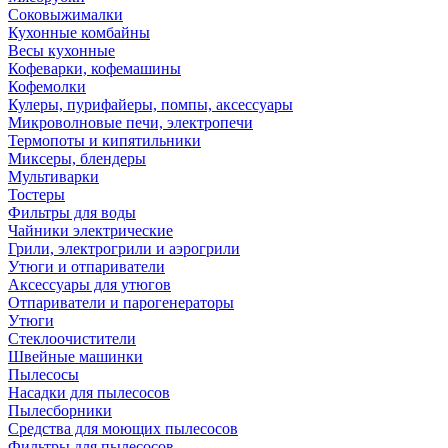
Соковыжималки
Кухонные комбайны
Весы кухонные
Кофеварки, кофемашины
Кофемолки
Кулеры, пурифайеры, помпы, аксессуары
Микроволновые печи, электропечи
Термопоты и кипятильники
Миксеры, блендеры
Мультиварки
Тостеры
Фильтры для воды
Чайники электрические
Грили, электрогрили и аэрогрили
Утюги и отпариватели
Аксессуары для утюгов
Отпариватели и парогенераторы
Утюги
Стеклоочистители
Швейные машинки
Пылесосы
Насадки для пылесосов
Пылесборники
Средства для моющих пылесосов
Фильтры для пылесосов