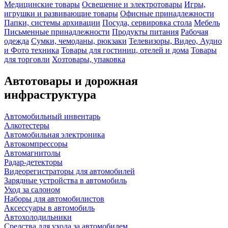
Медицинские товары
Освещение и электротовары
Игры,
игрушки и развивающие товары
Офисные принадлежности
Папки, системы архивации
Посуда, сервировка стола
Мебель
Письменные принадлежности
Продукты питания
Рабочая
одежда
Сумки, чемоданы, рюкзаки
Телевизоры, Видео, Аудио
и Фото техника
Товары для гостиниц, отелей и дома
Товары
для торговли
Хозтовары, упаковка
Автотовары и дорожная
инфраструктура
Автомобильный инвентарь
Алкотестеры
Автомобильная электроника
Автокомпрессоры
Автомагнитолы
Радар-детекторы
Видеорегистраторы для автомобилей
Зарядные устройства в автомобиль
Уход за салоном
Наборы для автомобилистов
Аксессуары в автомобиль
Автохолодильники
Средства для ухода за автомобилем