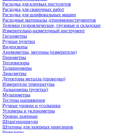
Расходка для клеевых пистолетов
Расходка для сварочных работ
Расходка для шлифовальных машин
Расходные материалы д/пневмоинструментов
Тележки гидровлические, грузовые и складские
Измерительно-разметочный инструмент
Гигрометры
Ручные рулетки
Видеоскопы
Анемометры, мегеоны (измерители)
Пирометры
Тепловизоры
Толщиномеры
Люксметры
Детекторы металла (проводки)
Измерители температуры
Дальномеры (рулетки)
Мультиметры
Тестеры напряжения
Ручные уровни и угольники
Угломеры и уклонометры
Уровни лазерные
Штангенциркули
Штативы для лазерных нивелиров
Нивелиры