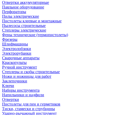
Отвертки аккумуляторные
Паяльное оборудование
Перфораторы
Пилы электрические
Пистолеты клеевые и монтажные
Пылесосы строительные
Степлеры электрические
Фены технические (термопистолеты)
Фрезеры
Шлифмашины
Электролобзики
Электрорубанки
Сварочные аппараты
Краскопульты
Ручной инструмент
Степлеры и скобы строительные
Ножи и ножницы для работ
Заклепочники
Ключи
Наборы инструмента
Напильники и надфили
Отвертки
Пистолеты для пен и герметиков
Тиски, стамески и струбцины
Ударно-рычажный инструмент