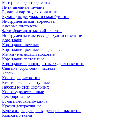
Материалы для творчества
Нити швейные, мулине
Бумага и картон для квиллинга
Бумага для декупажа и скрапбукинга
Инструменты для творчества
Клеевые пистолеты
Фетр, фоамиран, мягкий пластик
Инструменты и аксессуары художественные
Карандаши
Карандаши цветные
Карандаши цветные акварельные
Мелки / карандаши восковые
Карандаши пастельные
Карандаши чернографитные художественные
Сангина, соус, сепия, пастель
Уголь
Кисти для рисования
Кисти школьные штучные
Наборы кистей школьных
Кисти художественные
Декорирование
Бумага для скрапбукинга
Краски декоративные
Веревки для рукоделия, декоративная лента
Краски по ткани