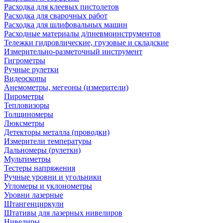
Расходка для клеевых пистолетов
Расходка для сварочных работ
Расходка для шлифовальных машин
Расходные материалы д/пневмоинструментов
Тележки гидровлические, грузовые и складские
Измерительно-разметочный инструмент
Гигрометры
Ручные рулетки
Видеоскопы
Анемометры, мегеоны (измерители)
Пирометры
Тепловизоры
Толщиномеры
Люксметры
Детекторы металла (проводки)
Измерители температуры
Дальномеры (рулетки)
Мультиметры
Тестеры напряжения
Ручные уровни и угольники
Угломеры и уклонометры
Уровни лазерные
Штангенциркули
Штативы для лазерных нивелиров
Нивелиры