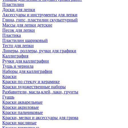
Пластилин
Доски для лепки
Аксессуары и инструменты для лепки
Глина, гипс, пластилин скульптурный
Массы для лепки детские
Песок для лепки
Пластика
Пластилин шариковый
Тесто для лепки
Линеры, роллеры, ручки для графики
Каллиграфия
Ручки для каллиграфии
Тушь и чернила
Наборы для каллиграфии
Краски
Краски по стеклу и керамике
Краски художественные наборы
Разбавители, масла,клей, лаки, грунты
Гуашь
Краски акварельные
Краски акриловые
Краски пальчиковые
Краски, мелки и аксессуары для грима
Краски масляные
Краски темперные