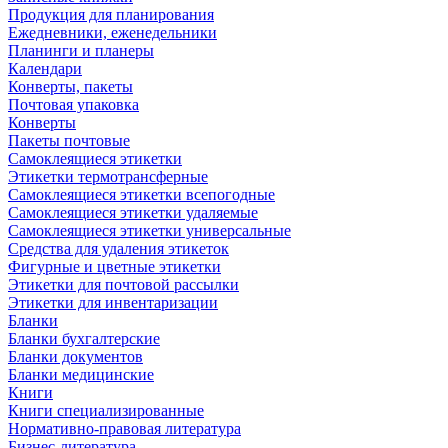
Продукция для планирования
Ежедневники, еженедельники
Планинги и планеры
Календари
Конверты, пакеты
Почтовая упаковка
Конверты
Пакеты почтовые
Самоклеящиеся этикетки
Этикетки термотрансферные
Самоклеящиеся этикетки всепогодные
Самоклеящиеся этикетки удаляемые
Самоклеящиеся этикетки универсальные
Средства для удаления этикеток
Фигурные и цветные этикетки
Этикетки для почтовой рассылки
Этикетки для инвентаризации
Бланки
Бланки бухгалтерские
Бланки документов
Бланки медицинские
Книги
Книги специализированные
Нормативно-правовая литература
Бизнес-литература