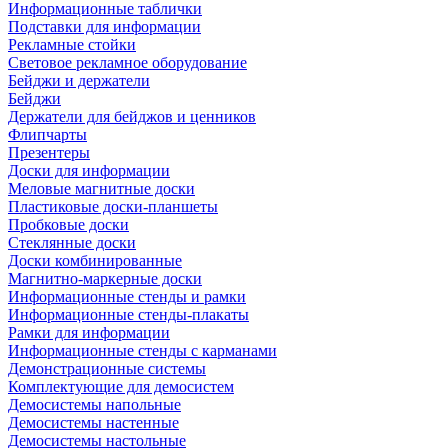
Информационные таблички
Подставки для информации
Рекламные стойки
Световое рекламное оборудование
Бейджи и держатели
Бейджи
Держатели для бейджов и ценников
Флипчарты
Презентеры
Доски для информации
Меловые магнитные доски
Пластиковые доски-планшеты
Пробковые доски
Стеклянные доски
Доски комбинированные
Магнитно-маркерные доски
Информационные стенды и рамки
Информационные стенды-плакаты
Рамки для информации
Информационные стенды с карманами
Демонстрационные системы
Комплектующие для демосистем
Демосистемы напольные
Демосистемы настенные
Демосистемы настольные