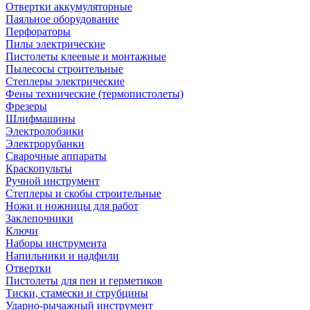
Отвертки аккумуляторные
Паяльное оборудование
Перфораторы
Пилы электрические
Пистолеты клеевые и монтажные
Пылесосы строительные
Степлеры электрические
Фены технические (термопистолеты)
Фрезеры
Шлифмашины
Электролобзики
Электрорубанки
Сварочные аппараты
Краскопульты
Ручной инструмент
Степлеры и скобы строительные
Ножи и ножницы для работ
Заклепочники
Ключи
Наборы инструмента
Напильники и надфили
Отвертки
Пистолеты для пен и герметиков
Тиски, стамески и струбцины
Ударно-рычажный инструмент