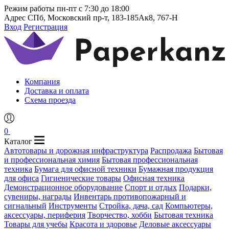
Режим работы
пн-пт с 7:30 до 18:00
Адрес
СПб, Московский пр-т, 183-185Ак8, 767-Н
Вход
Регистрация
Компания
Доставка и оплата
Схема проезда
0
Каталог
Автотовары и дорожная инфраструктура
Распродажа
Бытовая
и профессиональная химия
Бытовая профессиональная
техника
Бумага для офисной техники
Бумажная продукция
для офиса
Гигиенические товары
Офисная техника
Демонстрационное оборудование
Спорт и отдых
Подарки,
сувениры, награды
Инвентарь противопожарный и
сигнальный
Инструменты
Стройка, дача, сад
Компьютеры,
аксессуары, периферия
Творчество, хобби
Бытовая техника
Товары для учебы
Красота и здоровье
Деловые аксессуары