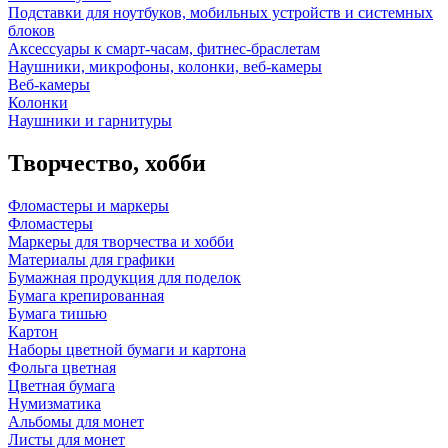
Подставки для ноутбуков, мобильных устройств и системных
блоков
Аксессуары к смарт-часам, фитнес-браслетам
Наушники, микрофоны, колонки, веб-камеры
Веб-камеры
Колонки
Наушники и гарнитуры
Творчество, хобби
Фломастеры и маркеры
Фломастеры
Маркеры для творчества и хобби
Материалы для графики
Бумажная продукция для поделок
Бумага крепированная
Бумага тишью
Картон
Наборы цветной бумаги и картона
Фольга цветная
Цветная бумага
Нумизматика
Альбомы для монет
Листы для монет