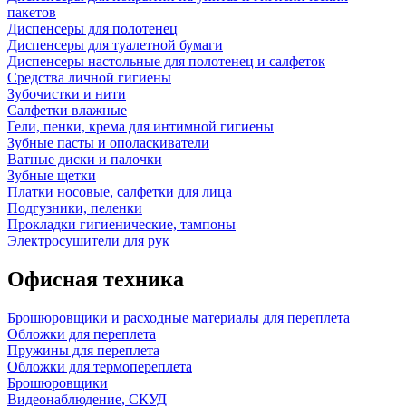
пакетов
Диспенсеры для полотенец
Диспенсеры для туалетной бумаги
Диспенсеры настольные для полотенец и салфеток
Средства личной гигиены
Зубочистки и нити
Салфетки влажные
Гели, пенки, крема для интимной гигиены
Зубные пасты и ополаскиватели
Ватные диски и палочки
Зубные щетки
Платки носовые, салфетки для лица
Подгузники, пеленки
Прокладки гигиенические, тампоны
Электросушители для рук
Офисная техника
Брошюровщики и расходные материалы для переплета
Обложки для переплета
Пружины для переплета
Обложки для термопереплета
Брошюровщики
Видеонаблюдение, СКУД