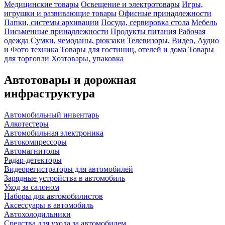
Медицинские товары
Освещение и электротовары
Игры,
игрушки и развивающие товары
Офисные принадлежности
Папки, системы архивации
Посуда, сервировка стола
Мебель
Письменные принадлежности
Продукты питания
Рабочая
одежда
Сумки, чемоданы, рюкзаки
Телевизоры, Видео, Аудио
и Фото техника
Товары для гостиниц, отелей и дома
Товары
для торговли
Хозтовары, упаковка
Автотовары и дорожная
инфраструктура
Автомобильный инвентарь
Алкотестеры
Автомобильная электроника
Автокомпрессоры
Автомагнитолы
Радар-детекторы
Видеорегистраторы для автомобилей
Зарядные устройства в автомобиль
Уход за салоном
Наборы для автомобилистов
Аксессуары в автомобиль
Автохолодильники
Средства для ухода за автомобилем