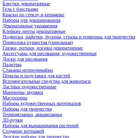
Блестки декоративные
Гель с блестками
Краски по стеклу и керамике
Наборы для декорирования
Декоративные украшения
Клейкие ленты декоративные
Подвески, пайетки, бусины, стразы и помпоны для творчества
Проволока пушистая (синельная)
Глазки, ротики, носики декоративные
Аксессуары для рисования, художественные
Доски для рисования
Палитры
Стаканы-непроливайки
Пеналы и подставки для кистей
Вспомогательные средства для живописи
Ластики художественные
Манекены, муляжи
Мастихины
Наборы художественных материалов
Наборы для творчества
Термомозаики, аквамозаики
3D-ручки
Наборы для выращивания растений
Создание витражей
Детские наборы для творчества