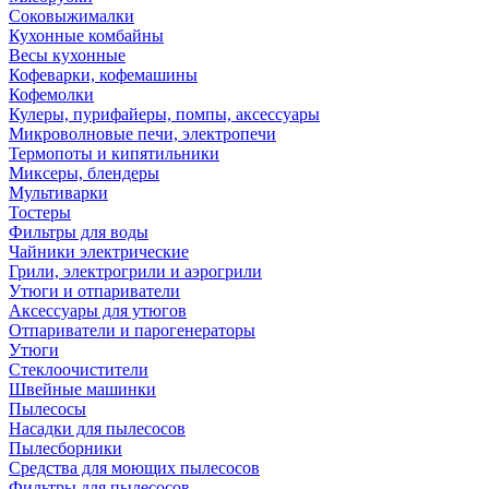
Соковыжималки
Кухонные комбайны
Весы кухонные
Кофеварки, кофемашины
Кофемолки
Кулеры, пурифайеры, помпы, аксессуары
Микроволновые печи, электропечи
Термопоты и кипятильники
Миксеры, блендеры
Мультиварки
Тостеры
Фильтры для воды
Чайники электрические
Грили, электрогрили и аэрогрили
Утюги и отпариватели
Аксессуары для утюгов
Отпариватели и парогенераторы
Утюги
Стеклоочистители
Швейные машинки
Пылесосы
Насадки для пылесосов
Пылесборники
Средства для моющих пылесосов
Фильтры для пылесосов