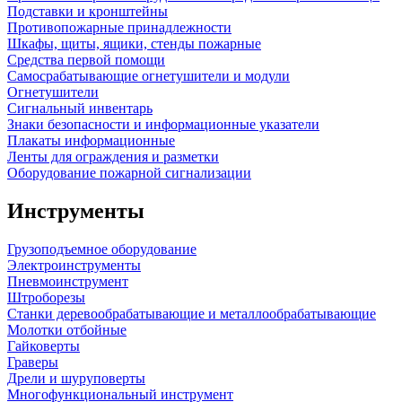
Подставки и кронштейны
Противопожарные принадлежности
Шкафы, щиты, ящики, стенды пожарные
Средства первой помощи
Самосрабатывающие огнетушители и модули
Огнетушители
Сигнальный инвентарь
Знаки безопасности и информационные указатели
Плакаты информационные
Ленты для ограждения и разметки
Оборудование пожарной сигнализации
Инструменты
Грузоподъемное оборудование
Электроинструменты
Пневмоинструмент
Штроборезы
Станки деревообрабатывающие и металлообрабатывающие
Молотки отбойные
Гайковерты
Граверы
Дрели и шуруповерты
Многофункциональный инструмент