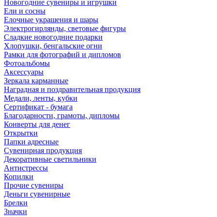
Новогодние сувениры и игрушки
Ели и сосны
Елочные украшения и шары
Электрогирлянды, световые фигуры
Сладкие новогодние подарки
Хлопушки, бенгальские огни
Рамки для фотографий и дипломов
Фотоальбомы
Аксессуары
Зеркала карманные
Наградная и поздравительная продукция
Медали, ленты, кубки
Сертификат - бумага
Благодарности, грамоты, дипломы
Конверты для денег
Открытки
Папки адресные
Сувенирная продукция
Декоративные светильники
Антистрессы
Копилки
Прочие сувениры
Деньги сувенирные
Брелки
Значки