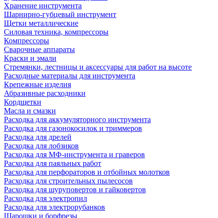
Хранение инструмента
Шарнирно-губцевый инструмент
Щетки металлические
Силовая техника, компрессоры
Компрессоры
Сварочные аппараты
Краски и эмали
Стремянки, лестницы и аксессуары для работ на высоте
Расходные материалы для инструмента
Крепежные изделия
Абразивные расходники
Кордщетки
Масла и смазки
Расходка для аккумуляторного инструмента
Расходка для газонокосилок и триммеров
Расходка для дрелей
Расходка для лобзиков
Расходка для МФ-инструмента и граверов
Расходка для паяльных работ
Расходка для перфораторов и отбойных молотков
Расходка для строительных пылесоcов
Расходка для шуруповертов и гайковертов
Расходка для электропил
Расходка для электрорубанков
Шарошки и борфрезы