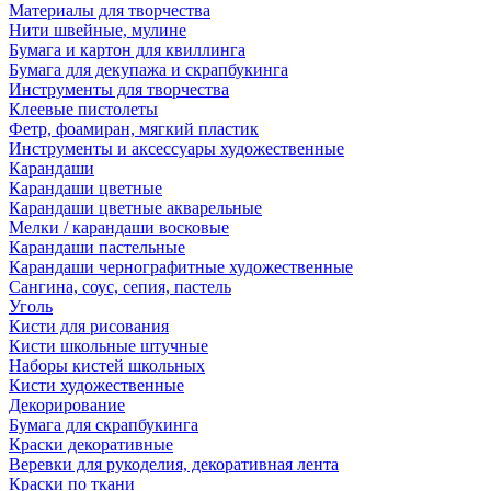
Материалы для творчества
Нити швейные, мулине
Бумага и картон для квиллинга
Бумага для декупажа и скрапбукинга
Инструменты для творчества
Клеевые пистолеты
Фетр, фоамиран, мягкий пластик
Инструменты и аксессуары художественные
Карандаши
Карандаши цветные
Карандаши цветные акварельные
Мелки / карандаши восковые
Карандаши пастельные
Карандаши чернографитные художественные
Сангина, соус, сепия, пастель
Уголь
Кисти для рисования
Кисти школьные штучные
Наборы кистей школьных
Кисти художественные
Декорирование
Бумага для скрапбукинга
Краски декоративные
Веревки для рукоделия, декоративная лента
Краски по ткани