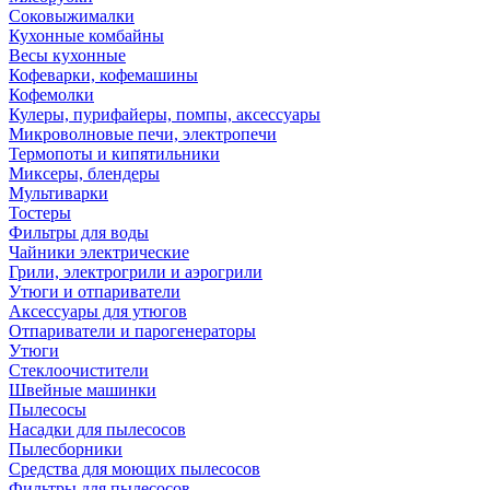
Соковыжималки
Кухонные комбайны
Весы кухонные
Кофеварки, кофемашины
Кофемолки
Кулеры, пурифайеры, помпы, аксессуары
Микроволновые печи, электропечи
Термопоты и кипятильники
Миксеры, блендеры
Мультиварки
Тостеры
Фильтры для воды
Чайники электрические
Грили, электрогрили и аэрогрили
Утюги и отпариватели
Аксессуары для утюгов
Отпариватели и парогенераторы
Утюги
Стеклоочистители
Швейные машинки
Пылесосы
Насадки для пылесосов
Пылесборники
Средства для моющих пылесосов
Фильтры для пылесосов