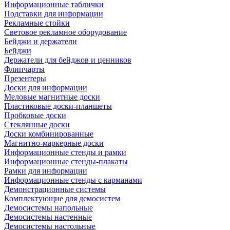
Информационные таблички
Подставки для информации
Рекламные стойки
Световое рекламное оборудование
Бейджи и держатели
Бейджи
Держатели для бейджов и ценников
Флипчарты
Презентеры
Доски для информации
Меловые магнитные доски
Пластиковые доски-планшеты
Пробковые доски
Стеклянные доски
Доски комбинированные
Магнитно-маркерные доски
Информационные стенды и рамки
Информационные стенды-плакаты
Рамки для информации
Информационные стенды с карманами
Демонстрационные системы
Комплектующие для демосистем
Демосистемы напольные
Демосистемы настенные
Демосистемы настольные