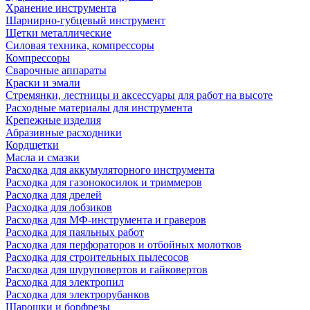
Хранение инструмента
Шарнирно-губцевый инструмент
Щетки металлические
Силовая техника, компрессоры
Компрессоры
Сварочные аппараты
Краски и эмали
Стремянки, лестницы и аксессуары для работ на высоте
Расходные материалы для инструмента
Крепежные изделия
Абразивные расходники
Кордщетки
Масла и смазки
Расходка для аккумуляторного инструмента
Расходка для газонокосилок и триммеров
Расходка для дрелей
Расходка для лобзиков
Расходка для МФ-инструмента и граверов
Расходка для паяльных работ
Расходка для перфораторов и отбойных молотков
Расходка для строительных пылесоcов
Расходка для шуруповертов и гайковертов
Расходка для электропил
Расходка для электрорубанков
Шарошки и борфрезы