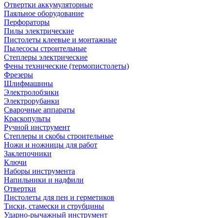
Отвертки аккумуляторные
Паяльное оборудование
Перфораторы
Пилы электрические
Пистолеты клеевые и монтажные
Пылесосы строительные
Степлеры электрические
Фены технические (термопистолеты)
Фрезеры
Шлифмашины
Электролобзики
Электрорубанки
Сварочные аппараты
Краскопульты
Ручной инструмент
Степлеры и скобы строительные
Ножи и ножницы для работ
Заклепочники
Ключи
Наборы инструмента
Напильники и надфили
Отвертки
Пистолеты для пен и герметиков
Тиски, стамески и струбцины
Ударно-рычажный инструмент