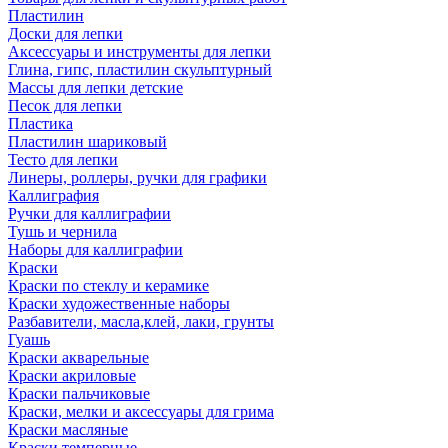
Пластилин
Доски для лепки
Аксессуары и инструменты для лепки
Глина, гипс, пластилин скульптурный
Массы для лепки детские
Песок для лепки
Пластика
Пластилин шариковый
Тесто для лепки
Линеры, роллеры, ручки для графики
Каллиграфия
Ручки для каллиграфии
Тушь и чернила
Наборы для каллиграфии
Краски
Краски по стеклу и керамике
Краски художественные наборы
Разбавители, масла,клей, лаки, грунты
Гуашь
Краски акварельные
Краски акриловые
Краски пальчиковые
Краски, мелки и аксессуары для грима
Краски масляные
Краски темперные