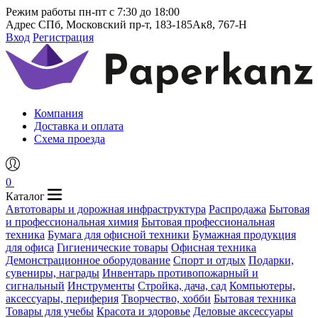
Режим работы
пн-пт с 7:30 до 18:00
Адрес
СПб, Московский пр-т, 183-185Ак8, 767-Н
Вход
Регистрация
Компания
Доставка и оплата
Схема проезда
0
Каталог
Автотовары и дорожная инфраструктура
Распродажа
Бытовая
и профессиональная химия
Бытовая профессиональная
техника
Бумага для офисной техники
Бумажная продукция
для офиса
Гигиенические товары
Офисная техника
Демонстрационное оборудование
Спорт и отдых
Подарки,
сувениры, награды
Инвентарь противопожарный и
сигнальный
Инструменты
Стройка, дача, сад
Компьютеры,
аксессуары, периферия
Творчество, хобби
Бытовая техника
Товары для учебы
Красота и здоровье
Деловые аксессуары