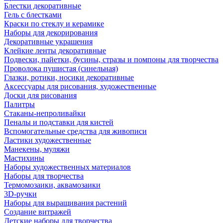
Блестки декоративные
Гель с блестками
Краски по стеклу и керамике
Наборы для декорирования
Декоративные украшения
Клейкие ленты декоративные
Подвески, пайетки, бусины, стразы и помпоны для творчества
Проволока пушистая (синельная)
Глазки, ротики, носики декоративные
Аксессуары для рисования, художественные
Доски для рисования
Палитры
Стаканы-непроливайки
Пеналы и подставки для кистей
Вспомогательные средства для живописи
Ластики художественные
Манекены, муляжи
Мастихины
Наборы художественных материалов
Наборы для творчества
Термомозаики, аквамозаики
3D-ручки
Наборы для выращивания растений
Создание витражей
Детские наборы для творчества