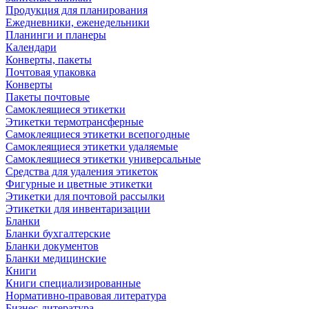
Продукция для планирования
Ежедневники, еженедельники
Планинги и планеры
Календари
Конверты, пакеты
Почтовая упаковка
Конверты
Пакеты почтовые
Самоклеящиеся этикетки
Этикетки термотрансферные
Самоклеящиеся этикетки всепогодные
Самоклеящиеся этикетки удаляемые
Самоклеящиеся этикетки универсальные
Средства для удаления этикеток
Фигурные и цветные этикетки
Этикетки для почтовой рассылки
Этикетки для инвентаризации
Бланки
Бланки бухгалтерские
Бланки документов
Бланки медицинские
Книги
Книги специализированные
Нормативно-правовая литература
Бизнес-литература