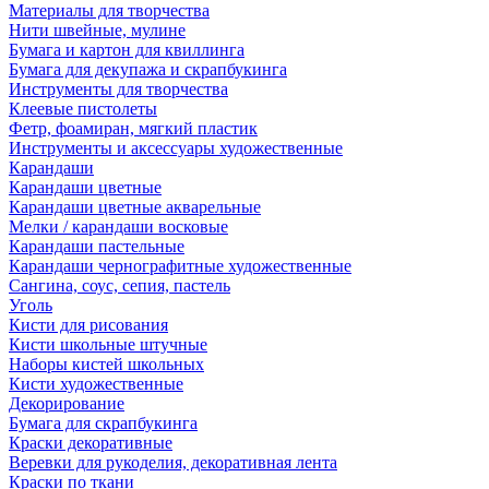
Материалы для творчества
Нити швейные, мулине
Бумага и картон для квиллинга
Бумага для декупажа и скрапбукинга
Инструменты для творчества
Клеевые пистолеты
Фетр, фоамиран, мягкий пластик
Инструменты и аксессуары художественные
Карандаши
Карандаши цветные
Карандаши цветные акварельные
Мелки / карандаши восковые
Карандаши пастельные
Карандаши чернографитные художественные
Сангина, соус, сепия, пастель
Уголь
Кисти для рисования
Кисти школьные штучные
Наборы кистей школьных
Кисти художественные
Декорирование
Бумага для скрапбукинга
Краски декоративные
Веревки для рукоделия, декоративная лента
Краски по ткани