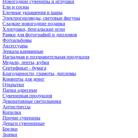
Новогодние сувениры и игрушки
Ели и сосны
Елочные украшения и шары
Электрогирлянды, световые фигуры
Сладкие новогодние подарки
Хлопушки, бенгальские огни
Рамки для фотографий и дипломов
Фотоальбомы
Аксессуары
Зеркала карманные
Наградная и поздравительная продукция
Медали, ленты, кубки
Сертификат - бумага
Благодарности, грамоты, дипломы
Конверты для денег
Открытки
Папки адресные
Сувенирная продукция
Декоративные светильники
Антистрессы
Копилки
Прочие сувениры
Деньги сувенирные
Брелки
Значки