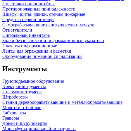
Подставки и кронштейны
Противопожарные принадлежности
Шкафы, щиты, ящики, стенды пожарные
Средства первой помощи
Самосрабатывающие огнетушители и модули
Огнетушители
Сигнальный инвентарь
Знаки безопасности и информационные указатели
Плакаты информационные
Ленты для ограждения и разметки
Оборудование пожарной сигнализации
Инструменты
Грузоподъемное оборудование
Электроинструменты
Пневмоинструмент
Штроборезы
Станки деревообрабатывающие и металлообрабатывающие
Молотки отбойные
Гайковерты
Граверы
Дрели и шуруповерты
Многофункциональный инструмент