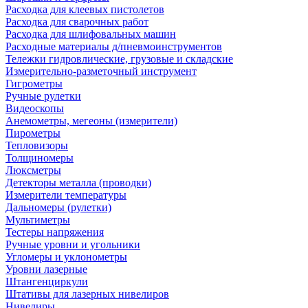
Расходка для клеевых пистолетов
Расходка для сварочных работ
Расходка для шлифовальных машин
Расходные материалы д/пневмоинструментов
Тележки гидровлические, грузовые и складские
Измерительно-разметочный инструмент
Гигрометры
Ручные рулетки
Видеоскопы
Анемометры, мегеоны (измерители)
Пирометры
Тепловизоры
Толщиномеры
Люксметры
Детекторы металла (проводки)
Измерители температуры
Дальномеры (рулетки)
Мультиметры
Тестеры напряжения
Ручные уровни и угольники
Угломеры и уклонометры
Уровни лазерные
Штангенциркули
Штативы для лазерных нивелиров
Нивелиры