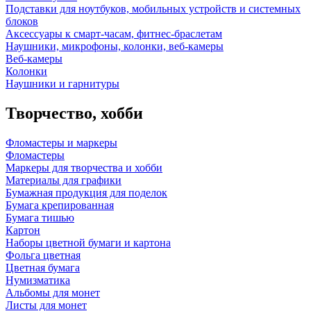
Подставки для ноутбуков, мобильных устройств и системных
блоков
Аксессуары к смарт-часам, фитнес-браслетам
Наушники, микрофоны, колонки, веб-камеры
Веб-камеры
Колонки
Наушники и гарнитуры
Творчество, хобби
Фломастеры и маркеры
Фломастеры
Маркеры для творчества и хобби
Материалы для графики
Бумажная продукция для поделок
Бумага крепированная
Бумага тишью
Картон
Наборы цветной бумаги и картона
Фольга цветная
Цветная бумага
Нумизматика
Альбомы для монет
Листы для монет