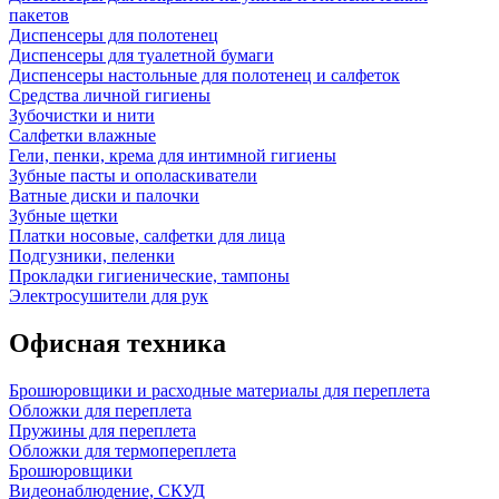
пакетов
Диспенсеры для полотенец
Диспенсеры для туалетной бумаги
Диспенсеры настольные для полотенец и салфеток
Средства личной гигиены
Зубочистки и нити
Салфетки влажные
Гели, пенки, крема для интимной гигиены
Зубные пасты и ополаскиватели
Ватные диски и палочки
Зубные щетки
Платки носовые, салфетки для лица
Подгузники, пеленки
Прокладки гигиенические, тампоны
Электросушители для рук
Офисная техника
Брошюровщики и расходные материалы для переплета
Обложки для переплета
Пружины для переплета
Обложки для термопереплета
Брошюровщики
Видеонаблюдение, СКУД