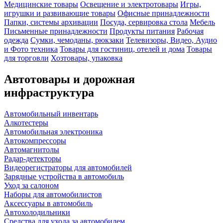
Медицинские товары
Освещение и электротовары
Игры,
игрушки и развивающие товары
Офисные принадлежности
Папки, системы архивации
Посуда, сервировка стола
Мебель
Письменные принадлежности
Продукты питания
Рабочая
одежда
Сумки, чемоданы, рюкзаки
Телевизоры, Видео, Аудио
и Фото техника
Товары для гостиниц, отелей и дома
Товары
для торговли
Хозтовары, упаковка
Автотовары и дорожная
инфраструктура
Автомобильный инвентарь
Алкотестеры
Автомобильная электроника
Автокомпрессоры
Автомагнитолы
Радар-детекторы
Видеорегистраторы для автомобилей
Зарядные устройства в автомобиль
Уход за салоном
Наборы для автомобилистов
Аксессуары в автомобиль
Автохолодильники
Средства для ухода за автомобилем