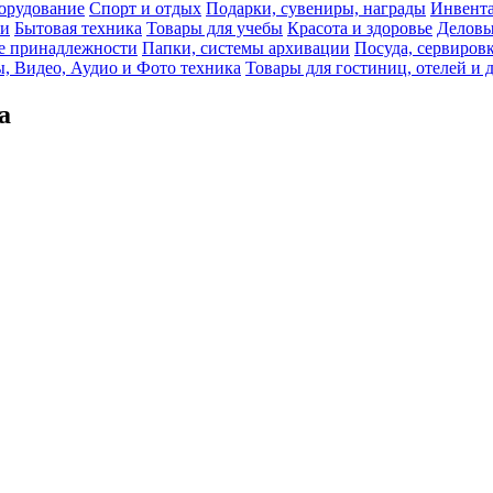
орудование
Спорт и отдых
Подарки, сувениры, награды
Инвента
би
Бытовая техника
Товары для учебы
Красота и здоровье
Деловы
 принадлежности
Папки, системы архивации
Посуда, сервировк
, Видео, Аудио и Фото техника
Товары для гостиниц, отелей и 
а