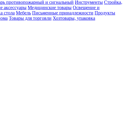
рь противопожарный и сигнальный
Инструменты
Стройка,
е аксессуары
Медицинские товары
Освещение и
а стола
Мебель
Письменные принадлежности
Продукты
дома
Товары для торговли
Хозтовары, упаковка