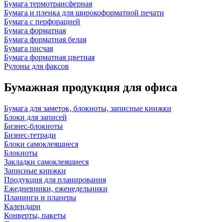
Бумага термотрансферная
Бумага и пленка для широкоформатной печати
Бумага с перфорацией
Бумага форматная
Бумага форматная белая
Бумага писчая
Бумага форматная цветная
Рулоны для факсов
Бумажная продукция для офиса
Бумага для заметок, блокноты, записные книжки
Блоки для записей
Бизнес-блокноты
Бизнес-тетради
Блоки самоклеящиеся
Блокноты
Закладки самоклеящиеся
Записные книжки
Продукция для планирования
Ежедневники, еженедельники
Планинги и планеры
Календари
Конверты, пакеты