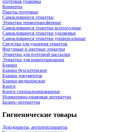
Почтовая упаковка
Конверты
Пакеты почтовые
Самоклеящиеся этикетки
Этикетки термотрансферные
Самоклеящиеся этикетки всепогодные
Самоклеящиеся этикетки удаляемые
Самоклеящиеся этикетки универсальные
Средства для удаления этикеток
Фигурные и цветные этикетки
Этикетки для почтовой рассылки
Этикетки для инвентаризации
Бланки
Бланки бухгалтерские
Бланки документов
Бланки медицинские
Книги
Книги специализированные
Нормативно-правовая литература
Бизнес-литература
Гигиенические товары
Дезодоранты, антиперспиранты