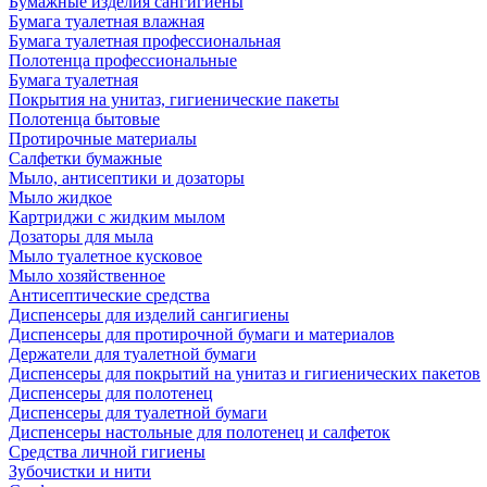
Бумажные изделия сангигиены
Бумага туалетная влажная
Бумага туалетная профессиональная
Полотенца профессиональные
Бумага туалетная
Покрытия на унитаз, гигиенические пакеты
Полотенца бытовые
Протирочные материалы
Салфетки бумажные
Мыло, антисептики и дозаторы
Мыло жидкое
Картриджи с жидким мылом
Дозаторы для мыла
Мыло туалетное кусковое
Мыло хозяйственное
Антисептические средства
Диспенсеры для изделий сангигиены
Диспенсеры для протирочной бумаги и материалов
Держатели для туалетной бумаги
Диспенсеры для покрытий на унитаз и гигиенических пакетов
Диспенсеры для полотенец
Диспенсеры для туалетной бумаги
Диспенсеры настольные для полотенец и салфеток
Средства личной гигиены
Зубочистки и нити