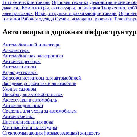
Гигиенические товары
Офисная техника
Демонстрационное об
дача, сад
Компьютеры, аксессуары, периферия
Творчество, хоб
электротовары
Игры, игрушки и развивающие товары
Офисные
питания
Рабочая одежда
Сумки, чемоданы, рюкзаки
Телевизоры
Автотовары и дорожная инфраструктур
Автомобильный инвентарь
Алкотестеры
Автомобильная электроника
Автокомпрессоры
Автомагнитолы
Радар-детекторы
Видеорегистраторы для автомобилей
Зарядные устройства в автомобиль
Уход за салоном
Наборы для автомобилистов
Аксессуары в автомобиль
Автохолодильники
Средства для ухода за автомобилем
Автокосметика
Дистиллированная вода
Минимойки и аксессуары
Стеклоомывающая (незамерзающая) жидкость