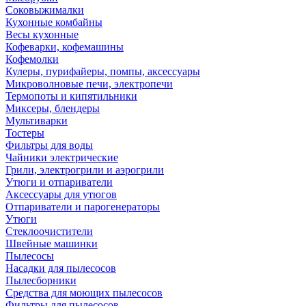
Соковыжималки
Кухонные комбайны
Весы кухонные
Кофеварки, кофемашины
Кофемолки
Кулеры, пурифайеры, помпы, аксессуары
Микроволновые печи, электропечи
Термопоты и кипятильники
Миксеры, блендеры
Мультиварки
Тостеры
Фильтры для воды
Чайники электрические
Грили, электрогрили и аэрогрили
Утюги и отпариватели
Аксессуары для утюгов
Отпариватели и парогенераторы
Утюги
Стеклоочистители
Швейные машинки
Пылесосы
Насадки для пылесосов
Пылесборники
Средства для моющих пылесосов
Фильтры для пылесосов