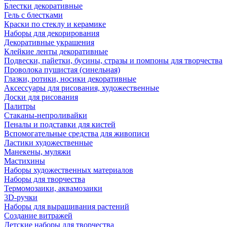
Блестки декоративные
Гель с блестками
Краски по стеклу и керамике
Наборы для декорирования
Декоративные украшения
Клейкие ленты декоративные
Подвески, пайетки, бусины, стразы и помпоны для творчества
Проволока пушистая (синельная)
Глазки, ротики, носики декоративные
Аксессуары для рисования, художественные
Доски для рисования
Палитры
Стаканы-непроливайки
Пеналы и подставки для кистей
Вспомогательные средства для живописи
Ластики художественные
Манекены, муляжи
Мастихины
Наборы художественных материалов
Наборы для творчества
Термомозаики, аквамозаики
3D-ручки
Наборы для выращивания растений
Создание витражей
Детские наборы для творчества