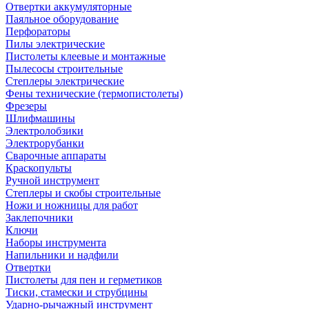
Отвертки аккумуляторные
Паяльное оборудование
Перфораторы
Пилы электрические
Пистолеты клеевые и монтажные
Пылесосы строительные
Степлеры электрические
Фены технические (термопистолеты)
Фрезеры
Шлифмашины
Электролобзики
Электрорубанки
Сварочные аппараты
Краскопульты
Ручной инструмент
Степлеры и скобы строительные
Ножи и ножницы для работ
Заклепочники
Ключи
Наборы инструмента
Напильники и надфили
Отвертки
Пистолеты для пен и герметиков
Тиски, стамески и струбцины
Ударно-рычажный инструмент