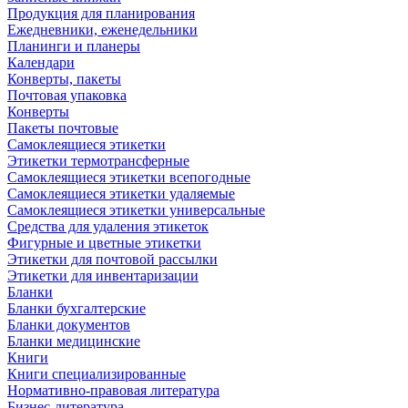
Продукция для планирования
Ежедневники, еженедельники
Планинги и планеры
Календари
Конверты, пакеты
Почтовая упаковка
Конверты
Пакеты почтовые
Самоклеящиеся этикетки
Этикетки термотрансферные
Самоклеящиеся этикетки всепогодные
Самоклеящиеся этикетки удаляемые
Самоклеящиеся этикетки универсальные
Средства для удаления этикеток
Фигурные и цветные этикетки
Этикетки для почтовой рассылки
Этикетки для инвентаризации
Бланки
Бланки бухгалтерские
Бланки документов
Бланки медицинские
Книги
Книги специализированные
Нормативно-правовая литература
Бизнес-литература