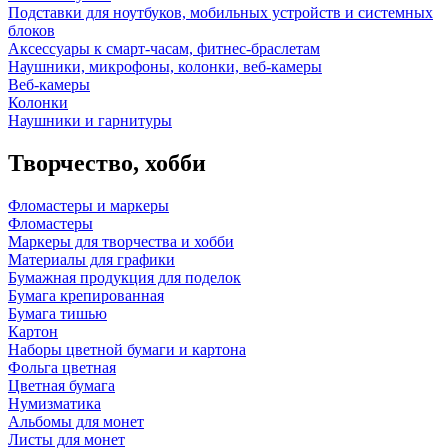
Подставки для ноутбуков, мобильных устройств и системных
блоков
Аксессуары к смарт-часам, фитнес-браслетам
Наушники, микрофоны, колонки, веб-камеры
Веб-камеры
Колонки
Наушники и гарнитуры
Творчество, хобби
Фломастеры и маркеры
Фломастеры
Маркеры для творчества и хобби
Материалы для графики
Бумажная продукция для поделок
Бумага крепированная
Бумага тишью
Картон
Наборы цветной бумаги и картона
Фольга цветная
Цветная бумага
Нумизматика
Альбомы для монет
Листы для монет