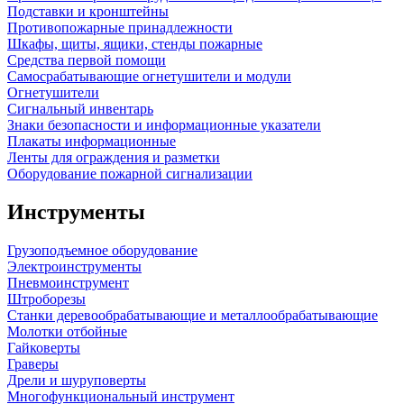
Подставки и кронштейны
Противопожарные принадлежности
Шкафы, щиты, ящики, стенды пожарные
Средства первой помощи
Самосрабатывающие огнетушители и модули
Огнетушители
Сигнальный инвентарь
Знаки безопасности и информационные указатели
Плакаты информационные
Ленты для ограждения и разметки
Оборудование пожарной сигнализации
Инструменты
Грузоподъемное оборудование
Электроинструменты
Пневмоинструмент
Штроборезы
Станки деревообрабатывающие и металлообрабатывающие
Молотки отбойные
Гайковерты
Граверы
Дрели и шуруповерты
Многофункциональный инструмент