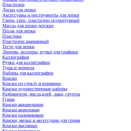
Пластилин
Доски для лепки
Аксессуары и инструменты для лепки
Глина, гипс, пластилин скульптурный
Массы для лепки детские
Песок для лепки
Пластика
Пластилин шариковый
Тесто для лепки
Линеры, роллеры, ручки для графики
Каллиграфия
Ручки для каллиграфии
Тушь и чернила
Наборы для каллиграфии
Краски
Краски по стеклу и керамике
Краски художественные наборы
Разбавители, масла,клей, лаки, грунты
Гуашь
Краски акварельные
Краски акриловые
Краски пальчиковые
Краски, мелки и аксессуары для грима
Краски масляные
Краски темперные