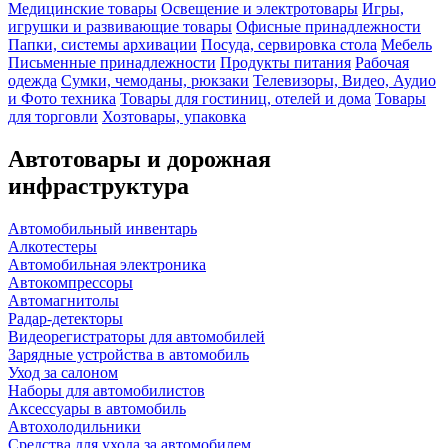
Медицинские товары
Освещение и электротовары
Игры,
игрушки и развивающие товары
Офисные принадлежности
Папки, системы архивации
Посуда, сервировка стола
Мебель
Письменные принадлежности
Продукты питания
Рабочая
одежда
Сумки, чемоданы, рюкзаки
Телевизоры, Видео, Аудио
и Фото техника
Товары для гостиниц, отелей и дома
Товары
для торговли
Хозтовары, упаковка
Автотовары и дорожная
инфраструктура
Автомобильный инвентарь
Алкотестеры
Автомобильная электроника
Автокомпрессоры
Автомагнитолы
Радар-детекторы
Видеорегистраторы для автомобилей
Зарядные устройства в автомобиль
Уход за салоном
Наборы для автомобилистов
Аксессуары в автомобиль
Автохолодильники
Средства для ухода за автомобилем