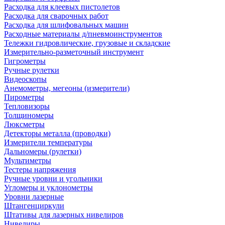
Расходка для клеевых пистолетов
Расходка для сварочных работ
Расходка для шлифовальных машин
Расходные материалы д/пневмоинструментов
Тележки гидровлические, грузовые и складские
Измерительно-разметочный инструмент
Гигрометры
Ручные рулетки
Видеоскопы
Анемометры, мегеоны (измерители)
Пирометры
Тепловизоры
Толщиномеры
Люксметры
Детекторы металла (проводки)
Измерители температуры
Дальномеры (рулетки)
Мультиметры
Тестеры напряжения
Ручные уровни и угольники
Угломеры и уклонометры
Уровни лазерные
Штангенциркули
Штативы для лазерных нивелиров
Нивелиры