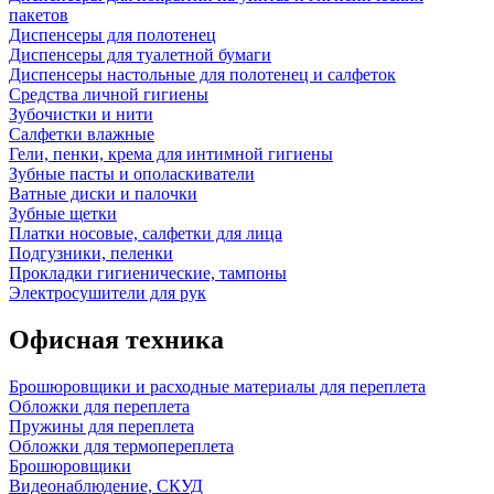
пакетов
Диспенсеры для полотенец
Диспенсеры для туалетной бумаги
Диспенсеры настольные для полотенец и салфеток
Средства личной гигиены
Зубочистки и нити
Салфетки влажные
Гели, пенки, крема для интимной гигиены
Зубные пасты и ополаскиватели
Ватные диски и палочки
Зубные щетки
Платки носовые, салфетки для лица
Подгузники, пеленки
Прокладки гигиенические, тампоны
Электросушители для рук
Офисная техника
Брошюровщики и расходные материалы для переплета
Обложки для переплета
Пружины для переплета
Обложки для термопереплета
Брошюровщики
Видеонаблюдение, СКУД