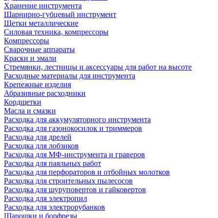
Хранение инструмента
Шарнирно-губцевый инструмент
Щетки металлические
Силовая техника, компрессоры
Компрессоры
Сварочные аппараты
Краски и эмали
Стремянки, лестницы и аксессуары для работ на высоте
Расходные материалы для инструмента
Крепежные изделия
Абразивные расходники
Кордщетки
Масла и смазки
Расходка для аккумуляторного инструмента
Расходка для газонокосилок и триммеров
Расходка для дрелей
Расходка для лобзиков
Расходка для МФ-инструмента и граверов
Расходка для паяльных работ
Расходка для перфораторов и отбойных молотков
Расходка для строительных пылесоcов
Расходка для шуруповертов и гайковертов
Расходка для электропил
Расходка для электрорубанков
Шарошки и борфрезы