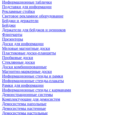
Информационные таблички
Подставки для информации
Рекламные стойки
Световое рекламное оборудование
Бейджи и держатели
Бейджи
Держатели для бейджов и ценников
Флипчарты
Презентеры
Доски для информации
Меловые магнитные доски
Пластиковые доски-планшеты
Пробковые доски
Стеклянные доски
Доски комбинированные
Магнитно-маркерные доски
Информационные стенды и рамки
Информационные стенды-плакаты
Рамки для информации
Информационные стенды с карманами
Демонстрационные системы
Комплектующие для демосистем
Демосистемы напольные
Демосистемы настенные
Демосистемы настольные