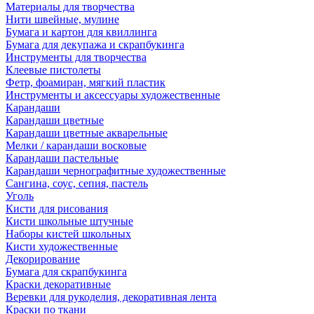
Материалы для творчества
Нити швейные, мулине
Бумага и картон для квиллинга
Бумага для декупажа и скрапбукинга
Инструменты для творчества
Клеевые пистолеты
Фетр, фоамиран, мягкий пластик
Инструменты и аксессуары художественные
Карандаши
Карандаши цветные
Карандаши цветные акварельные
Мелки / карандаши восковые
Карандаши пастельные
Карандаши чернографитные художественные
Сангина, соус, сепия, пастель
Уголь
Кисти для рисования
Кисти школьные штучные
Наборы кистей школьных
Кисти художественные
Декорирование
Бумага для скрапбукинга
Краски декоративные
Веревки для рукоделия, декоративная лента
Краски по ткани