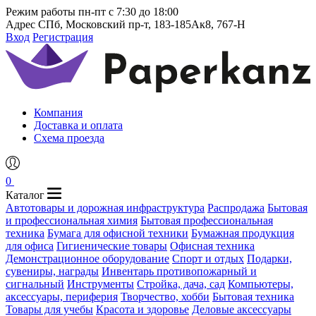
Режим работы
пн-пт с 7:30 до 18:00
Адрес
СПб, Московский пр-т, 183-185Ак8, 767-Н
Вход
Регистрация
Компания
Доставка и оплата
Схема проезда
0
Каталог
Автотовары и дорожная инфраструктура
Распродажа
Бытовая
и профессиональная химия
Бытовая профессиональная
техника
Бумага для офисной техники
Бумажная продукция
для офиса
Гигиенические товары
Офисная техника
Демонстрационное оборудование
Спорт и отдых
Подарки,
сувениры, награды
Инвентарь противопожарный и
сигнальный
Инструменты
Стройка, дача, сад
Компьютеры,
аксессуары, периферия
Творчество, хобби
Бытовая техника
Товары для учебы
Красота и здоровье
Деловые аксессуары