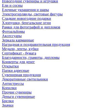
Новогодние сувениры и игрушки
Ели и сосны
Елочные украшения и шары
Электрогирлянды, световые фигуры
Сладкие новогодние подарки
Хлопушки, бенгальские огни
Рамки для фотографий и дипломов
Фотоальбомы
Аксессуары
Зеркала карманные
Наградная и поздравительная продукция
Медали, ленты, кубки
Сертификат - бумага
Благодарности, грамоты, дипломы
Конверты для денег
Открытки
Папки адресные
Сувенирная продукция
Декоративные светильники
Антистрессы
Копилки
Прочие сувениры
Деньги сувенирные
Брелки
Значки