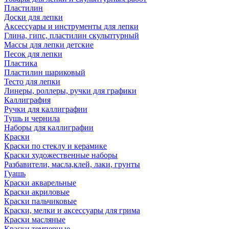
Пластилин
Доски для лепки
Аксессуары и инструменты для лепки
Глина, гипс, пластилин скульптурный
Массы для лепки детские
Песок для лепки
Пластика
Пластилин шариковый
Тесто для лепки
Линеры, роллеры, ручки для графики
Каллиграфия
Ручки для каллиграфии
Тушь и чернила
Наборы для каллиграфии
Краски
Краски по стеклу и керамике
Краски художественные наборы
Разбавители, масла,клей, лаки, грунты
Гуашь
Краски акварельные
Краски акриловые
Краски пальчиковые
Краски, мелки и аксессуары для грима
Краски масляные
Краски темперные