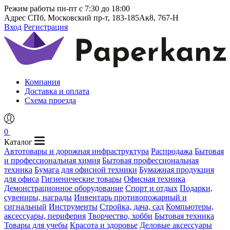
Режим работы
пн-пт с 7:30 до 18:00
Адрес
СПб, Московский пр-т, 183-185Ак8, 767-Н
Вход
Регистрация
Компания
Доставка и оплата
Схема проезда
0
Каталог
Автотовары и дорожная инфраструктура
Распродажа
Бытовая
и профессиональная химия
Бытовая профессиональная
техника
Бумага для офисной техники
Бумажная продукция
для офиса
Гигиенические товары
Офисная техника
Демонстрационное оборудование
Спорт и отдых
Подарки,
сувениры, награды
Инвентарь противопожарный и
сигнальный
Инструменты
Стройка, дача, сад
Компьютеры,
аксессуары, периферия
Творчество, хобби
Бытовая техника
Товары для учебы
Красота и здоровье
Деловые аксессуары