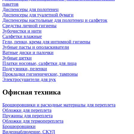
пакетов
Диспенсеры для полотенец
Диспенсеры для туалетной бумаги
Диспенсеры настольные для полотенец и салфеток
Средства личной гигиены
Зубочистки и нити
Салфетки влажные
Гели, пенки, крема для интимной гигиены
Зубные пасты и ополаскиватели
Ватные диски и палочки
Зубные щетки
Платки носовые, салфетки для лица
Подгузники, пеленки
Прокладки гигиенические, тампоны
Электросушители для рук
Офисная техника
Брошюровщики и расходные материалы для переплета
Обложки для переплета
Пружины для переплета
Обложки для термопереплета
Брошюровщики
Видеонаблюдение, СКУД