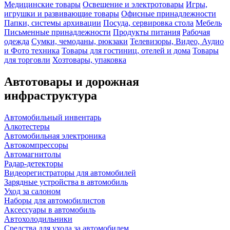
Медицинские товары
Освещение и электротовары
Игры,
игрушки и развивающие товары
Офисные принадлежности
Папки, системы архивации
Посуда, сервировка стола
Мебель
Письменные принадлежности
Продукты питания
Рабочая
одежда
Сумки, чемоданы, рюкзаки
Телевизоры, Видео, Аудио
и Фото техника
Товары для гостиниц, отелей и дома
Товары
для торговли
Хозтовары, упаковка
Автотовары и дорожная
инфраструктура
Автомобильный инвентарь
Алкотестеры
Автомобильная электроника
Автокомпрессоры
Автомагнитолы
Радар-детекторы
Видеорегистраторы для автомобилей
Зарядные устройства в автомобиль
Уход за салоном
Наборы для автомобилистов
Аксессуары в автомобиль
Автохолодильники
Средства для ухода за автомобилем