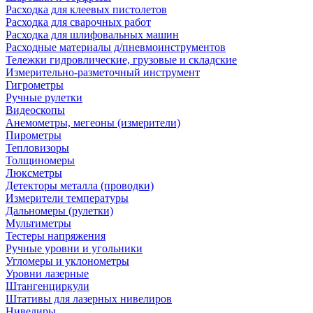
Расходка для клеевых пистолетов
Расходка для сварочных работ
Расходка для шлифовальных машин
Расходные материалы д/пневмоинструментов
Тележки гидровлические, грузовые и складские
Измерительно-разметочный инструмент
Гигрометры
Ручные рулетки
Видеоскопы
Анемометры, мегеоны (измерители)
Пирометры
Тепловизоры
Толщиномеры
Люксметры
Детекторы металла (проводки)
Измерители температуры
Дальномеры (рулетки)
Мультиметры
Тестеры напряжения
Ручные уровни и угольники
Угломеры и уклонометры
Уровни лазерные
Штангенциркули
Штативы для лазерных нивелиров
Нивелиры