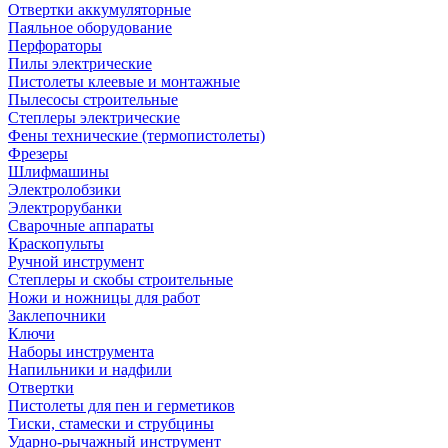
Отвертки аккумуляторные
Паяльное оборудование
Перфораторы
Пилы электрические
Пистолеты клеевые и монтажные
Пылесосы строительные
Степлеры электрические
Фены технические (термопистолеты)
Фрезеры
Шлифмашины
Электролобзики
Электрорубанки
Сварочные аппараты
Краскопульты
Ручной инструмент
Степлеры и скобы строительные
Ножи и ножницы для работ
Заклепочники
Ключи
Наборы инструмента
Напильники и надфили
Отвертки
Пистолеты для пен и герметиков
Тиски, стамески и струбцины
Ударно-рычажный инструмент