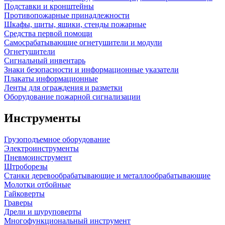
Подставки и кронштейны
Противопожарные принадлежности
Шкафы, щиты, ящики, стенды пожарные
Средства первой помощи
Самосрабатывающие огнетушители и модули
Огнетушители
Сигнальный инвентарь
Знаки безопасности и информационные указатели
Плакаты информационные
Ленты для ограждения и разметки
Оборудование пожарной сигнализации
Инструменты
Грузоподъемное оборудование
Электроинструменты
Пневмоинструмент
Штроборезы
Станки деревообрабатывающие и металлообрабатывающие
Молотки отбойные
Гайковерты
Граверы
Дрели и шуруповерты
Многофункциональный инструмент