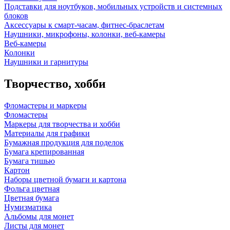
Подставки для ноутбуков, мобильных устройств и системных
блоков
Аксессуары к смарт-часам, фитнес-браслетам
Наушники, микрофоны, колонки, веб-камеры
Веб-камеры
Колонки
Наушники и гарнитуры
Творчество, хобби
Фломастеры и маркеры
Фломастеры
Маркеры для творчества и хобби
Материалы для графики
Бумажная продукция для поделок
Бумага крепированная
Бумага тишью
Картон
Наборы цветной бумаги и картона
Фольга цветная
Цветная бумага
Нумизматика
Альбомы для монет
Листы для монет