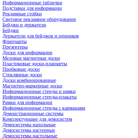
Информационные таблички
Подставки для информации
Рекламные стойки
Световое рекламное оборудование
Бейджи и держатели
Бейджи
Держатели для бейджов и ценников
Флипчарты
Презентеры
Доски для информации
Меловые магнитные доски
Пластиковые доски-планшеты
Пробковые доски
Стеклянные доски
Доски комбинированные
Магнитно-маркерные доски
Информационные стенды и рамки
Информационные стенды-плакаты
Рамки для информации
Информационные стенды с карманами
Демонстрационные системы
Комплектующие для демосистем
Демосистемы напольные
Демосистемы настенные
Демосистемы настольные