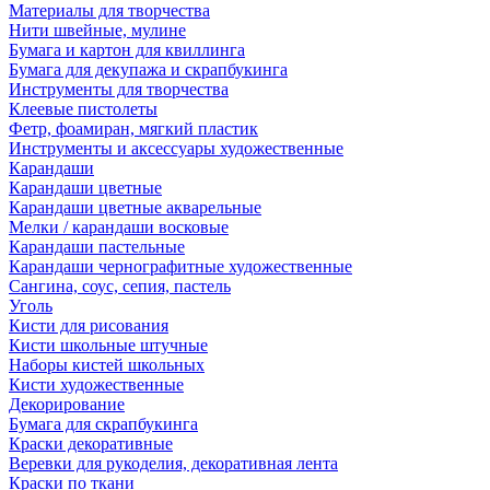
Материалы для творчества
Нити швейные, мулине
Бумага и картон для квиллинга
Бумага для декупажа и скрапбукинга
Инструменты для творчества
Клеевые пистолеты
Фетр, фоамиран, мягкий пластик
Инструменты и аксессуары художественные
Карандаши
Карандаши цветные
Карандаши цветные акварельные
Мелки / карандаши восковые
Карандаши пастельные
Карандаши чернографитные художественные
Сангина, соус, сепия, пастель
Уголь
Кисти для рисования
Кисти школьные штучные
Наборы кистей школьных
Кисти художественные
Декорирование
Бумага для скрапбукинга
Краски декоративные
Веревки для рукоделия, декоративная лента
Краски по ткани