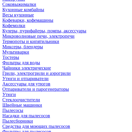
Соковыжималки
Кухонные комбайны
Весы кухонные
Кофеварки, кофемашины
Кофемолки
Кулеры, пурифайеры, помпы, аксессуары
Микроволновые печи, электропечи
Термопоты и кипятильники
Миксеры, блендеры
Мультиварки
Тостеры
Фильтры для воды
Чайники электрические
Грили, электрогрили и аэрогрили
Утюги и отпариватели
Аксессуары для утюгов
Отпариватели и парогенераторы
Утюги
Стеклоочистители
Швейные машинки
Пылесосы
Насадки для пылесосов
Пылесборники
Средства для моющих пылесосов
Фильтры для пылесосов