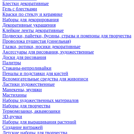
Блестки декоративные
Гель с блестками
Краски по стеклу и керамике
Наборы для декорирования
Декоративные украшения
Клейкие ленты декоративные
Подвески, пайетки, бусины, стразы и помпоны для творчества
Проволока пушистая (синельная)
Глазки, ротики, носики декоративные
Аксессуары для рисования, художественные
Доски для рисования
Палитры
Стаканы-непроливайки
Пеналы и подставки для кистей
Вспомогательные средства для живописи
Ластики художественные
Манекены, муляжи
Мастихины
Наборы художественных материалов
Наборы для творчества
Термомозаики, аквамозаики
3D-ручки
Наборы для выращивания растений
Создание витражей
Детские наборы для творчества