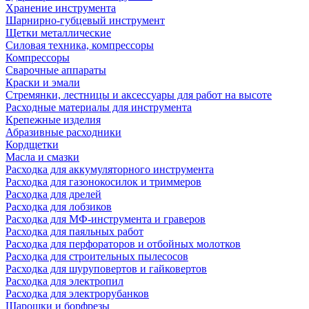
Хранение инструмента
Шарнирно-губцевый инструмент
Щетки металлические
Силовая техника, компрессоры
Компрессоры
Сварочные аппараты
Краски и эмали
Стремянки, лестницы и аксессуары для работ на высоте
Расходные материалы для инструмента
Крепежные изделия
Абразивные расходники
Кордщетки
Масла и смазки
Расходка для аккумуляторного инструмента
Расходка для газонокосилок и триммеров
Расходка для дрелей
Расходка для лобзиков
Расходка для МФ-инструмента и граверов
Расходка для паяльных работ
Расходка для перфораторов и отбойных молотков
Расходка для строительных пылесоcов
Расходка для шуруповертов и гайковертов
Расходка для электропил
Расходка для электрорубанков
Шарошки и борфрезы