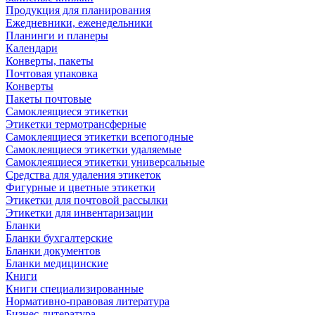
Продукция для планирования
Ежедневники, еженедельники
Планинги и планеры
Календари
Конверты, пакеты
Почтовая упаковка
Конверты
Пакеты почтовые
Самоклеящиеся этикетки
Этикетки термотрансферные
Самоклеящиеся этикетки всепогодные
Самоклеящиеся этикетки удаляемые
Самоклеящиеся этикетки универсальные
Средства для удаления этикеток
Фигурные и цветные этикетки
Этикетки для почтовой рассылки
Этикетки для инвентаризации
Бланки
Бланки бухгалтерские
Бланки документов
Бланки медицинские
Книги
Книги специализированные
Нормативно-правовая литература
Бизнес-литература