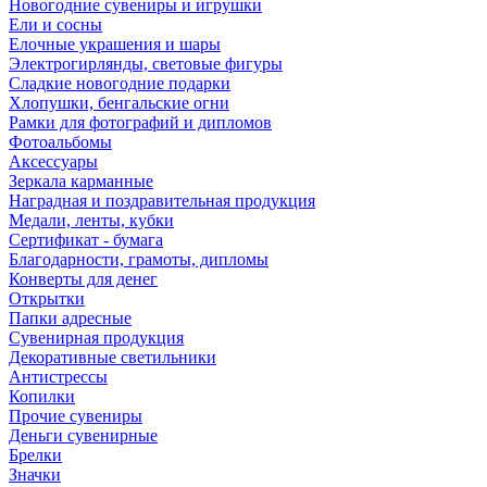
Новогодние сувениры и игрушки
Ели и сосны
Елочные украшения и шары
Электрогирлянды, световые фигуры
Сладкие новогодние подарки
Хлопушки, бенгальские огни
Рамки для фотографий и дипломов
Фотоальбомы
Аксессуары
Зеркала карманные
Наградная и поздравительная продукция
Медали, ленты, кубки
Сертификат - бумага
Благодарности, грамоты, дипломы
Конверты для денег
Открытки
Папки адресные
Сувенирная продукция
Декоративные светильники
Антистрессы
Копилки
Прочие сувениры
Деньги сувенирные
Брелки
Значки