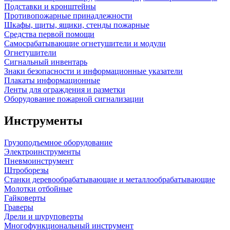
Подставки и кронштейны
Противопожарные принадлежности
Шкафы, щиты, ящики, стенды пожарные
Средства первой помощи
Самосрабатывающие огнетушители и модули
Огнетушители
Сигнальный инвентарь
Знаки безопасности и информационные указатели
Плакаты информационные
Ленты для ограждения и разметки
Оборудование пожарной сигнализации
Инструменты
Грузоподъемное оборудование
Электроинструменты
Пневмоинструмент
Штроборезы
Станки деревообрабатывающие и металлообрабатывающие
Молотки отбойные
Гайковерты
Граверы
Дрели и шуруповерты
Многофункциональный инструмент