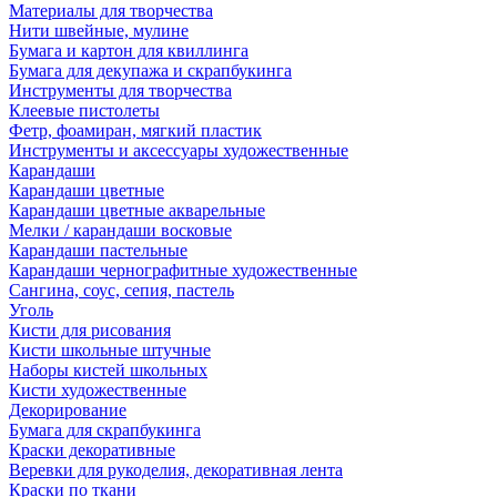
Материалы для творчества
Нити швейные, мулине
Бумага и картон для квиллинга
Бумага для декупажа и скрапбукинга
Инструменты для творчества
Клеевые пистолеты
Фетр, фоамиран, мягкий пластик
Инструменты и аксессуары художественные
Карандаши
Карандаши цветные
Карандаши цветные акварельные
Мелки / карандаши восковые
Карандаши пастельные
Карандаши чернографитные художественные
Сангина, соус, сепия, пастель
Уголь
Кисти для рисования
Кисти школьные штучные
Наборы кистей школьных
Кисти художественные
Декорирование
Бумага для скрапбукинга
Краски декоративные
Веревки для рукоделия, декоративная лента
Краски по ткани