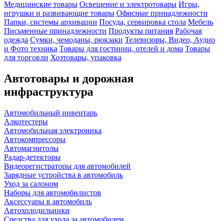
Медицинские товары
Освещение и электротовары
Игры,
игрушки и развивающие товары
Офисные принадлежности
Папки, системы архивации
Посуда, сервировка стола
Мебель
Письменные принадлежности
Продукты питания
Рабочая
одежда
Сумки, чемоданы, рюкзаки
Телевизоры, Видео, Аудио
и Фото техника
Товары для гостиниц, отелей и дома
Товары
для торговли
Хозтовары, упаковка
Автотовары и дорожная
инфраструктура
Автомобильный инвентарь
Алкотестеры
Автомобильная электроника
Автокомпрессоры
Автомагнитолы
Радар-детекторы
Видеорегистраторы для автомобилей
Зарядные устройства в автомобиль
Уход за салоном
Наборы для автомобилистов
Аксессуары в автомобиль
Автохолодильники
Средства для ухода за автомобилем