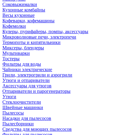
Соковыжималки
Кухонные комбайны
Весы кухонные
Кофеварки, кофемашины
Кофемолки
Кулеры, пурифайеры, помпы, аксессуары
Микроволновые печи, электропечи
Термопоты и кипятильники
Миксеры, блендеры
Мультиварки
Тостеры
Фильтры для воды
Чайники электрические
Грили, электрогрили и аэрогрили
Утюги и отпариватели
Аксессуары для утюгов
Отпариватели и парогенераторы
Утюги
Стеклоочистители
Швейные машинки
Пылесосы
Насадки для пылесосов
Пылесборники
Средства для моющих пылесосов
Фильтры для пылесосов