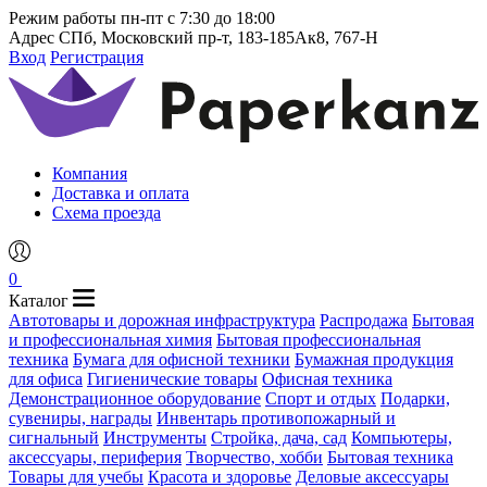
Режим работы
пн-пт с 7:30 до 18:00
Адрес
СПб, Московский пр-т, 183-185Ак8, 767-Н
Вход
Регистрация
Компания
Доставка и оплата
Схема проезда
0
Каталог
Автотовары и дорожная инфраструктура
Распродажа
Бытовая
и профессиональная химия
Бытовая профессиональная
техника
Бумага для офисной техники
Бумажная продукция
для офиса
Гигиенические товары
Офисная техника
Демонстрационное оборудование
Спорт и отдых
Подарки,
сувениры, награды
Инвентарь противопожарный и
сигнальный
Инструменты
Стройка, дача, сад
Компьютеры,
аксессуары, периферия
Творчество, хобби
Бытовая техника
Товары для учебы
Красота и здоровье
Деловые аксессуары