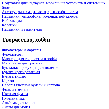
Подставки для ноутбуков, мобильных устройств и системных
блоков
Аксессуары к смарт-часам, фитнес-браслетам
Наушники, микрофоны, колонки, веб-камеры
Веб-камеры
Колонки
Наушники и гарнитуры
Творчество, хобби
Фломастеры и маркеры
Фломастеры
Маркеры для творчества и хобби
Материалы для графики
Бумажная продукция для поделок
Бумага крепированная
Бумага тишью
Картон
Наборы цветной бумаги и картона
Фольга цветная
Цветная бумага
Нумизматика
Альбомы для монет
Листы для монет