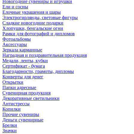
Новогодние сувениры и игрушки
Ели и сосны
Елочные украшения и шары
Электрогирлянды, световые фигуры
Сладкие новогодние подарки
Хлопушки, бенгальские огни
Рамки для фотографий и дипломов
Фотоальбомы
Аксессуары
Зеркала карманные
Наградная и поздравительная продукция
Медали, ленты, кубки
Сертификат - бумага
Благодарности, грамоты, дипломы
Конверты для денег
Открытки
Папки адресные
Сувенирная продукция
Декоративные светильники
Антистрессы
Копилки
Прочие сувениры
Деньги сувенирные
Брелки
Значки