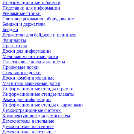
Информационные таблички
Подставки для информации
Рекламные стойки
Световое рекламное оборудование
Бейджи и держатели
Бейджи
Держатели для бейджов и ценников
Флипчарты
Презентеры
Доски для информации
Меловые магнитные доски
Пластиковые доски-планшеты
Пробковые доски
Стеклянные доски
Доски комбинированные
Магнитно-маркерные доски
Информационные стенды и рамки
Информационные стенды-плакаты
Рамки для информации
Информационные стенды с карманами
Демонстрационные системы
Комплектующие для демосистем
Демосистемы напольные
Демосистемы настенные
Демосистемы настольные