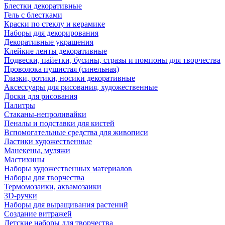
Блестки декоративные
Гель с блестками
Краски по стеклу и керамике
Наборы для декорирования
Декоративные украшения
Клейкие ленты декоративные
Подвески, пайетки, бусины, стразы и помпоны для творчества
Проволока пушистая (синельная)
Глазки, ротики, носики декоративные
Аксессуары для рисования, художественные
Доски для рисования
Палитры
Стаканы-непроливайки
Пеналы и подставки для кистей
Вспомогательные средства для живописи
Ластики художественные
Манекены, муляжи
Мастихины
Наборы художественных материалов
Наборы для творчества
Термомозаики, аквамозаики
3D-ручки
Наборы для выращивания растений
Создание витражей
Детские наборы для творчества