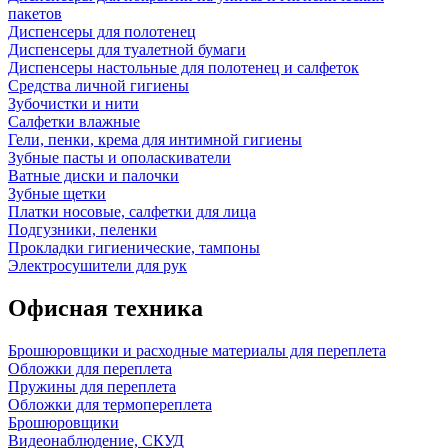
пакетов
Диспенсеры для полотенец
Диспенсеры для туалетной бумаги
Диспенсеры настольные для полотенец и салфеток
Средства личной гигиены
Зубочистки и нити
Салфетки влажные
Гели, пенки, крема для интимной гигиены
Зубные пасты и ополаскиватели
Ватные диски и палочки
Зубные щетки
Платки носовые, салфетки для лица
Подгузники, пеленки
Прокладки гигиенические, тампоны
Электросушители для рук
Офисная техника
Брошюровщики и расходные материалы для переплета
Обложки для переплета
Пружины для переплета
Обложки для термопереплета
Брошюровщики
Видеонаблюдение, СКУД