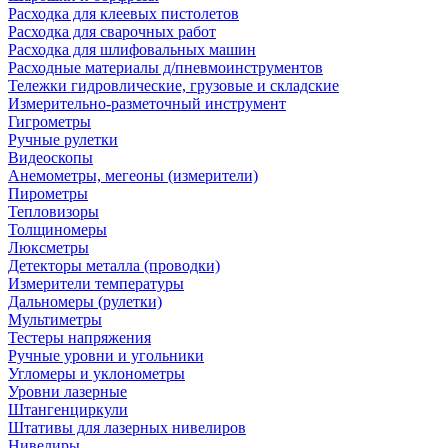
Расходка для клеевых пистолетов
Расходка для сварочных работ
Расходка для шлифовальных машин
Расходные материалы д/пневмоинструментов
Тележки гидровлические, грузовые и складские
Измерительно-разметочный инструмент
Гигрометры
Ручные рулетки
Видеоскопы
Анемометры, мегеоны (измерители)
Пирометры
Тепловизоры
Толщиномеры
Люксметры
Детекторы металла (проводки)
Измерители температуры
Дальномеры (рулетки)
Мультиметры
Тестеры напряжения
Ручные уровни и угольники
Угломеры и уклонометры
Уровни лазерные
Штангенциркули
Штативы для лазерных нивелиров
Нивелиры