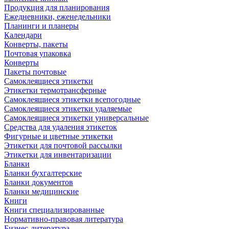
Продукция для планирования
Ежедневники, еженедельники
Планинги и планеры
Календари
Конверты, пакеты
Почтовая упаковка
Конверты
Пакеты почтовые
Самоклеящиеся этикетки
Этикетки термотрансферные
Самоклеящиеся этикетки всепогодные
Самоклеящиеся этикетки удаляемые
Самоклеящиеся этикетки универсальные
Средства для удаления этикеток
Фигурные и цветные этикетки
Этикетки для почтовой рассылки
Этикетки для инвентаризации
Бланки
Бланки бухгалтерские
Бланки документов
Бланки медицинские
Книги
Книги специализированные
Нормативно-правовая литература
Бизнес-литература