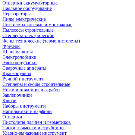
Отвертки аккумуляторные
Паяльное оборудование
Перфораторы
Пилы электрические
Пистолеты клеевые и монтажные
Пылесосы строительные
Степлеры электрические
Фены технические (термопистолеты)
Фрезеры
Шлифмашины
Электролобзики
Электрорубанки
Сварочные аппараты
Краскопульты
Ручной инструмент
Степлеры и скобы строительные
Ножи и ножницы для работ
Заклепочники
Ключи
Наборы инструмента
Напильники и надфили
Отвертки
Пистолеты для пен и герметиков
Тиски, стамески и струбцины
Ударно-рычажный инструмент