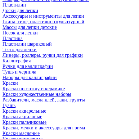
Пластилин
Доски для лепки
Аксессуары и инструменты для лепки
Глина, гипс, пластилин скульптурный
Массы для лепки детские
Песок для лепки
Пластика
Пластилин шариковый
Тесто для лепки
Линеры, роллеры, ручки для графики
Каллиграфия
Ручки для каллиграфии
Тушь и чернила
Наборы для каллиграфии
Краски
Краски по стеклу и керамике
Краски художественные наборы
Разбавители, масла,клей, лаки, грунты
Гуашь
Краски акварельные
Краски акриловые
Краски пальчиковые
Краски, мелки и аксессуары для грима
Краски масляные
Краски темперные