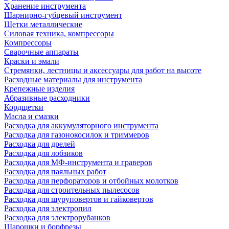
Хранение инструмента
Шарнирно-губцевый инструмент
Щетки металлические
Силовая техника, компрессоры
Компрессоры
Сварочные аппараты
Краски и эмали
Стремянки, лестницы и аксессуары для работ на высоте
Расходные материалы для инструмента
Крепежные изделия
Абразивные расходники
Кордщетки
Масла и смазки
Расходка для аккумуляторного инструмента
Расходка для газонокосилок и триммеров
Расходка для дрелей
Расходка для лобзиков
Расходка для МФ-инструмента и граверов
Расходка для паяльных работ
Расходка для перфораторов и отбойных молотков
Расходка для строительных пылесоcов
Расходка для шуруповертов и гайковертов
Расходка для электропил
Расходка для электрорубанков
Шарошки и борфрезы