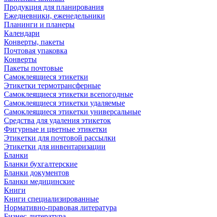
Продукция для планирования
Ежедневники, еженедельники
Планинги и планеры
Календари
Конверты, пакеты
Почтовая упаковка
Конверты
Пакеты почтовые
Самоклеящиеся этикетки
Этикетки термотрансферные
Самоклеящиеся этикетки всепогодные
Самоклеящиеся этикетки удаляемые
Самоклеящиеся этикетки универсальные
Средства для удаления этикеток
Фигурные и цветные этикетки
Этикетки для почтовой рассылки
Этикетки для инвентаризации
Бланки
Бланки бухгалтерские
Бланки документов
Бланки медицинские
Книги
Книги специализированные
Нормативно-правовая литература
Бизнес-литература