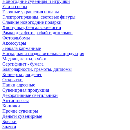
Новогодние сувениры и игрушки
Ели и сосны
Елочные украшения и шары
Электрогирлянды, световые фигуры
Сладкие новогодние подарки
Хлопушки, бенгальские огни
Рамки для фотографий и дипломов
Фотоальбомы
Аксессуары
Зеркала карманные
Наградная и поздравительная продукция
Медали, ленты, кубки
Сертификат - бумага
Благодарности, грамоты, дипломы
Конверты для денег
Открытки
Папки адресные
Сувенирная продукция
Декоративные светильники
Антистрессы
Копилки
Прочие сувениры
Деньги сувенирные
Брелки
Значки