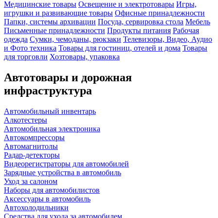
Медицинские товары
Освещение и электротовары
Игры,
игрушки и развивающие товары
Офисные принадлежности
Папки, системы архивации
Посуда, сервировка стола
Мебель
Письменные принадлежности
Продукты питания
Рабочая
одежда
Сумки, чемоданы, рюкзаки
Телевизоры, Видео, Аудио
и Фото техника
Товары для гостиниц, отелей и дома
Товары
для торговли
Хозтовары, упаковка
Автотовары и дорожная
инфраструктура
Автомобильный инвентарь
Алкотестеры
Автомобильная электроника
Автокомпрессоры
Автомагнитолы
Радар-детекторы
Видеорегистраторы для автомобилей
Зарядные устройства в автомобиль
Уход за салоном
Наборы для автомобилистов
Аксессуары в автомобиль
Автохолодильники
Средства для ухода за автомобилем