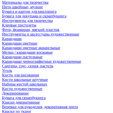
Материалы для творчества
Нити швейные, мулине
Бумага и картон для квиллинга
Бумага для декупажа и скрапбукинга
Инструменты для творчества
Клеевые пистолеты
Фетр, фоамиран, мягкий пластик
Инструменты и аксессуары художественные
Карандаши
Карандаши цветные
Карандаши цветные акварельные
Мелки / карандаши восковые
Карандаши пастельные
Карандаши чернографитные художественные
Сангина, соус, сепия, пастель
Уголь
Кисти для рисования
Кисти школьные штучные
Наборы кистей школьных
Кисти художественные
Декорирование
Бумага для скрапбукинга
Краски декоративные
Веревки для рукоделия, декоративная лента
Краски по ткани