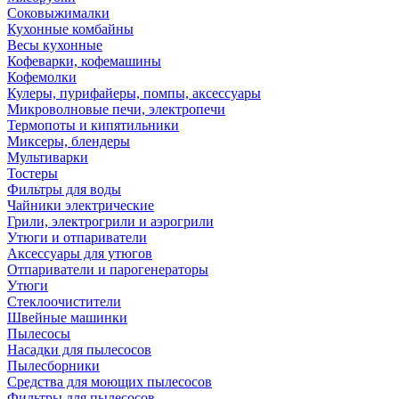
Соковыжималки
Кухонные комбайны
Весы кухонные
Кофеварки, кофемашины
Кофемолки
Кулеры, пурифайеры, помпы, аксессуары
Микроволновые печи, электропечи
Термопоты и кипятильники
Миксеры, блендеры
Мультиварки
Тостеры
Фильтры для воды
Чайники электрические
Грили, электрогрили и аэрогрили
Утюги и отпариватели
Аксессуары для утюгов
Отпариватели и парогенераторы
Утюги
Стеклоочистители
Швейные машинки
Пылесосы
Насадки для пылесосов
Пылесборники
Средства для моющих пылесосов
Фильтры для пылесосов