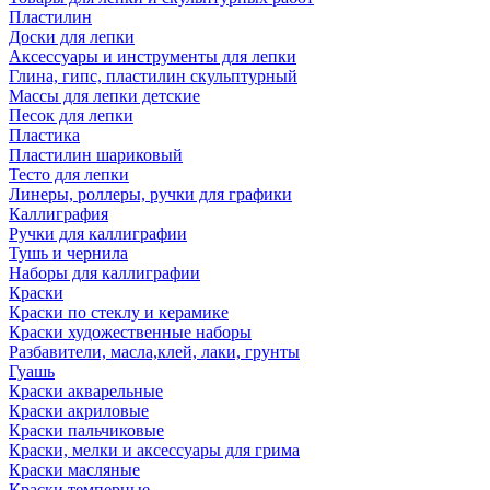
Пластилин
Доски для лепки
Аксессуары и инструменты для лепки
Глина, гипс, пластилин скульптурный
Массы для лепки детские
Песок для лепки
Пластика
Пластилин шариковый
Тесто для лепки
Линеры, роллеры, ручки для графики
Каллиграфия
Ручки для каллиграфии
Тушь и чернила
Наборы для каллиграфии
Краски
Краски по стеклу и керамике
Краски художественные наборы
Разбавители, масла,клей, лаки, грунты
Гуашь
Краски акварельные
Краски акриловые
Краски пальчиковые
Краски, мелки и аксессуары для грима
Краски масляные
Краски темперные