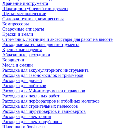
Хранение инструмента
Шарнирно-губцевый инструмент
Щетки металлические
Силовая техника, компрессоры
Компрессоры
Сварочные аппараты
Краски и эмали
Стремянки, лестницы и аксессуары для работ на высоте
Расходные материалы для инструмента
Крепежные изделия
Абразивные расходники
Кордщетки
Масла и смазки
Расходка для аккумуляторного инструмента
Расходка для газонокосилок и триммеров
Расходка для дрелей
Расходка для лобзиков
Расходка для МФ-инструмента и граверов
Расходка для паяльных работ
Расходка для перфораторов и отбойных молотков
Расходка для строительных пылесоcов
Расходка для шуруповертов и гайковертов
Расходка для электропил
Расходка для электрорубанков
Шарошки и борфрезы