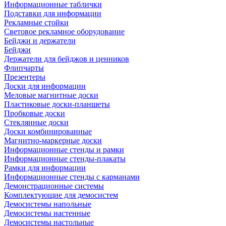
Информационные таблички
Подставки для информации
Рекламные стойки
Световое рекламное оборудование
Бейджи и держатели
Бейджи
Держатели для бейджов и ценников
Флипчарты
Презентеры
Доски для информации
Меловые магнитные доски
Пластиковые доски-планшеты
Пробковые доски
Стеклянные доски
Доски комбинированные
Магнитно-маркерные доски
Информационные стенды и рамки
Информационные стенды-плакаты
Рамки для информации
Информационные стенды с карманами
Демонстрационные системы
Комплектующие для демосистем
Демосистемы напольные
Демосистемы настенные
Демосистемы настольные