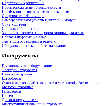
Подставки и кронштейны
Противопожарные принадлежности
Шкафы, щиты, ящики, стенды пожарные
Средства первой помощи
Самосрабатывающие огнетушители и модули
Огнетушители
Сигнальный инвентарь
Знаки безопасности и информационные указатели
Плакаты информационные
Ленты для ограждения и разметки
Оборудование пожарной сигнализации
Инструменты
Грузоподъемное оборудование
Электроинструменты
Пневмоинструмент
Штроборезы
Станки деревообрабатывающие и металлообрабатывающие
Молотки отбойные
Гайковерты
Граверы
Дрели и шуруповерты
Многофункциональный инструмент