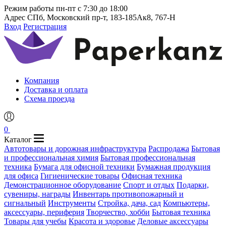
Режим работы
пн-пт с 7:30 до 18:00
Адрес
СПб, Московский пр-т, 183-185Ак8, 767-Н
Вход
Регистрация
Компания
Доставка и оплата
Схема проезда
0
Каталог
Автотовары и дорожная инфраструктура
Распродажа
Бытовая
и профессиональная химия
Бытовая профессиональная
техника
Бумага для офисной техники
Бумажная продукция
для офиса
Гигиенические товары
Офисная техника
Демонстрационное оборудование
Спорт и отдых
Подарки,
сувениры, награды
Инвентарь противопожарный и
сигнальный
Инструменты
Стройка, дача, сад
Компьютеры,
аксессуары, периферия
Творчество, хобби
Бытовая техника
Товары для учебы
Красота и здоровье
Деловые аксессуары