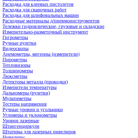
Расходка для клеевых пистолетов
Расходка для сварочных работ
Расходка для шлифовальных машин
Расходные материалы д/пневмоинструментов
Тележки гидровлические, грузовые и складские
Измерительно-разметочный инструмент
Гигрометры
Ручные рулетки
Видеоскопы
Анемометры, мегеоны (измерители)
Пирометры
Тепловизоры
Толщиномеры
Люксметры
Детекторы металла (проводки)
Измерители температуры
Дальномеры (рулетки)
Мультиметры
Тестеры напряжения
Ручные уровни и угольники
Угломеры и уклонометры
Уровни лазерные
Штангенциркули
Штативы для лазерных нивелиров
Нивелиры