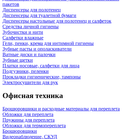
пакетов
Диспенсеры для полотенец
Диспенсеры для туалетной бумаги
Диспенсеры настольные для полотенец и салфеток
Средства личной гигиены
Зубочистки и нити
Салфетки влажные
Гели, пенки, крема для интимной гигиены
Зубные пасты и ополаскиватели
Ватные диски и палочки
Зубные щетки
Платки носовые, салфетки для лица
Подгузники, пеленки
Прокладки гигиенические, тампоны
Электросушители для рук
Офисная техника
Брошюровщики и расходные материалы для переплета
Обложки для переплета
Пружины для переплета
Обложки для термопереплета
Брошюровщики
Видеонаблюдение, СКУД