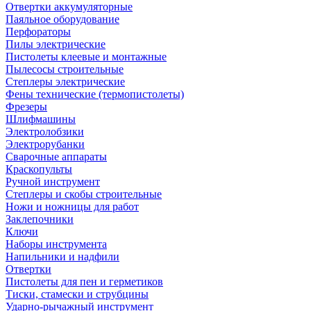
Отвертки аккумуляторные
Паяльное оборудование
Перфораторы
Пилы электрические
Пистолеты клеевые и монтажные
Пылесосы строительные
Степлеры электрические
Фены технические (термопистолеты)
Фрезеры
Шлифмашины
Электролобзики
Электрорубанки
Сварочные аппараты
Краскопульты
Ручной инструмент
Степлеры и скобы строительные
Ножи и ножницы для работ
Заклепочники
Ключи
Наборы инструмента
Напильники и надфили
Отвертки
Пистолеты для пен и герметиков
Тиски, стамески и струбцины
Ударно-рычажный инструмент