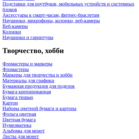
Подставки для ноутбуков, мобильных устройств и системных
блоков
Аксессуары к смарт-часам, фитнес-браслетам
Наушники, микрофоны, колонки, веб-камеры
Веб-камеры
Колонки
Наушники и гарнитуры
Творчество, хобби
Фломастеры и маркеры
Фломастеры
Маркеры для творчества и хобби
Материалы для графики
Бумажная продукция для поделок
Бумага крепированная
Бумага тишью
Картон
Наборы цветной бумаги и картона
Фольга цветная
Цветная бумага
Нумизматика
Альбомы для монет
Листы для монет