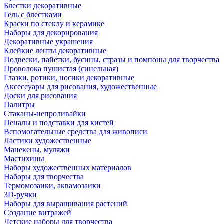
Блестки декоративные
Гель с блестками
Краски по стеклу и керамике
Наборы для декорирования
Декоративные украшения
Клейкие ленты декоративные
Подвески, пайетки, бусины, стразы и помпоны для творчества
Проволока пушистая (синельная)
Глазки, ротики, носики декоративные
Аксессуары для рисования, художественные
Доски для рисования
Палитры
Стаканы-непроливайки
Пеналы и подставки для кистей
Вспомогательные средства для живописи
Ластики художественные
Манекены, муляжи
Мастихины
Наборы художественных материалов
Наборы для творчества
Термомозаики, аквамозаики
3D-ручки
Наборы для выращивания растений
Создание витражей
Детские наборы для творчества