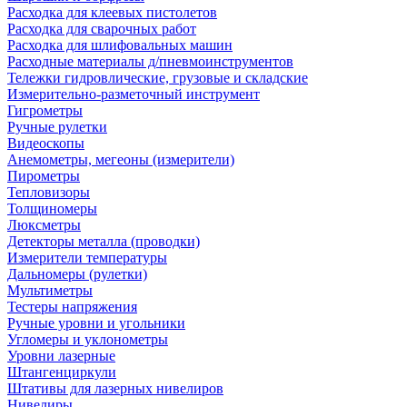
Расходка для клеевых пистолетов
Расходка для сварочных работ
Расходка для шлифовальных машин
Расходные материалы д/пневмоинструментов
Тележки гидровлические, грузовые и складские
Измерительно-разметочный инструмент
Гигрометры
Ручные рулетки
Видеоскопы
Анемометры, мегеоны (измерители)
Пирометры
Тепловизоры
Толщиномеры
Люксметры
Детекторы металла (проводки)
Измерители температуры
Дальномеры (рулетки)
Мультиметры
Тестеры напряжения
Ручные уровни и угольники
Угломеры и уклонометры
Уровни лазерные
Штангенциркули
Штативы для лазерных нивелиров
Нивелиры