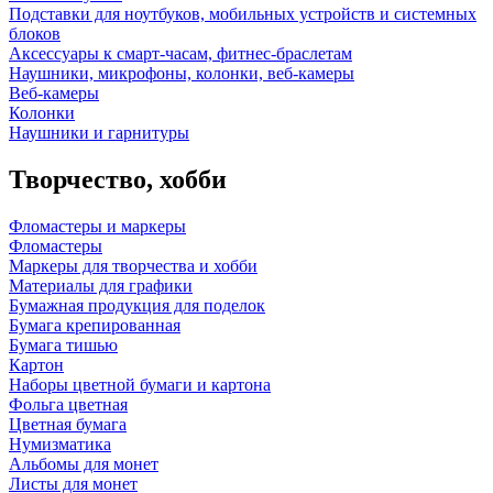
Подставки для ноутбуков, мобильных устройств и системных
блоков
Аксессуары к смарт-часам, фитнес-браслетам
Наушники, микрофоны, колонки, веб-камеры
Веб-камеры
Колонки
Наушники и гарнитуры
Творчество, хобби
Фломастеры и маркеры
Фломастеры
Маркеры для творчества и хобби
Материалы для графики
Бумажная продукция для поделок
Бумага крепированная
Бумага тишью
Картон
Наборы цветной бумаги и картона
Фольга цветная
Цветная бумага
Нумизматика
Альбомы для монет
Листы для монет