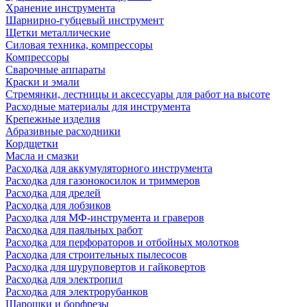
Хранение инструмента
Шарнирно-губцевый инструмент
Щетки металлические
Силовая техника, компрессоры
Компрессоры
Сварочные аппараты
Краски и эмали
Стремянки, лестницы и аксессуары для работ на высоте
Расходные материалы для инструмента
Крепежные изделия
Абразивные расходники
Кордщетки
Масла и смазки
Расходка для аккумуляторного инструмента
Расходка для газонокосилок и триммеров
Расходка для дрелей
Расходка для лобзиков
Расходка для МФ-инструмента и граверов
Расходка для паяльных работ
Расходка для перфораторов и отбойных молотков
Расходка для строительных пылесоcов
Расходка для шуруповертов и гайковертов
Расходка для электропил
Расходка для электрорубанков
Шарошки и борфрезы