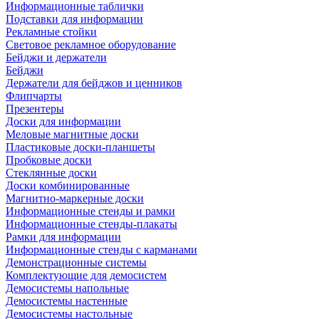
Информационные таблички
Подставки для информации
Рекламные стойки
Световое рекламное оборудование
Бейджи и держатели
Бейджи
Держатели для бейджов и ценников
Флипчарты
Презентеры
Доски для информации
Меловые магнитные доски
Пластиковые доски-планшеты
Пробковые доски
Стеклянные доски
Доски комбинированные
Магнитно-маркерные доски
Информационные стенды и рамки
Информационные стенды-плакаты
Рамки для информации
Информационные стенды с карманами
Демонстрационные системы
Комплектующие для демосистем
Демосистемы напольные
Демосистемы настенные
Демосистемы настольные