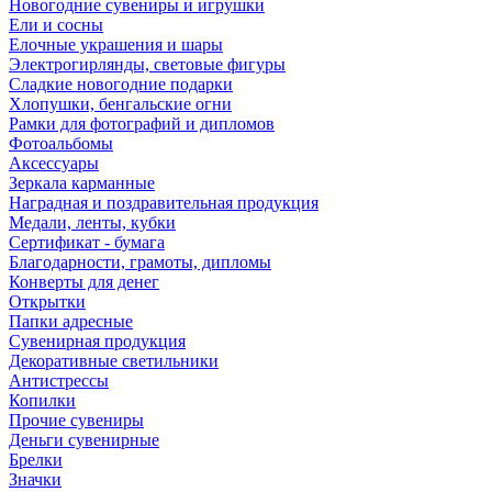
Новогодние сувениры и игрушки
Ели и сосны
Елочные украшения и шары
Электрогирлянды, световые фигуры
Сладкие новогодние подарки
Хлопушки, бенгальские огни
Рамки для фотографий и дипломов
Фотоальбомы
Аксессуары
Зеркала карманные
Наградная и поздравительная продукция
Медали, ленты, кубки
Сертификат - бумага
Благодарности, грамоты, дипломы
Конверты для денег
Открытки
Папки адресные
Сувенирная продукция
Декоративные светильники
Антистрессы
Копилки
Прочие сувениры
Деньги сувенирные
Брелки
Значки