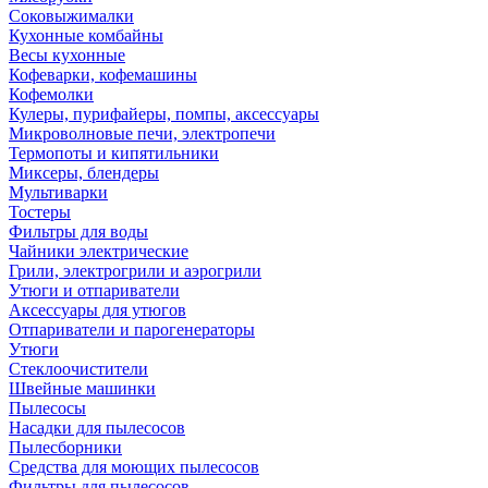
Соковыжималки
Кухонные комбайны
Весы кухонные
Кофеварки, кофемашины
Кофемолки
Кулеры, пурифайеры, помпы, аксессуары
Микроволновые печи, электропечи
Термопоты и кипятильники
Миксеры, блендеры
Мультиварки
Тостеры
Фильтры для воды
Чайники электрические
Грили, электрогрили и аэрогрили
Утюги и отпариватели
Аксессуары для утюгов
Отпариватели и парогенераторы
Утюги
Стеклоочистители
Швейные машинки
Пылесосы
Насадки для пылесосов
Пылесборники
Средства для моющих пылесосов
Фильтры для пылесосов