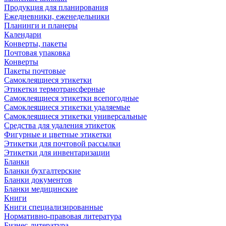
Продукция для планирования
Ежедневники, еженедельники
Планинги и планеры
Календари
Конверты, пакеты
Почтовая упаковка
Конверты
Пакеты почтовые
Самоклеящиеся этикетки
Этикетки термотрансферные
Самоклеящиеся этикетки всепогодные
Самоклеящиеся этикетки удаляемые
Самоклеящиеся этикетки универсальные
Средства для удаления этикеток
Фигурные и цветные этикетки
Этикетки для почтовой рассылки
Этикетки для инвентаризации
Бланки
Бланки бухгалтерские
Бланки документов
Бланки медицинские
Книги
Книги специализированные
Нормативно-правовая литература
Бизнес-литература