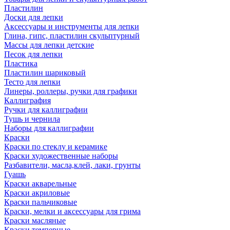
Пластилин
Доски для лепки
Аксессуары и инструменты для лепки
Глина, гипс, пластилин скульптурный
Массы для лепки детские
Песок для лепки
Пластика
Пластилин шариковый
Тесто для лепки
Линеры, роллеры, ручки для графики
Каллиграфия
Ручки для каллиграфии
Тушь и чернила
Наборы для каллиграфии
Краски
Краски по стеклу и керамике
Краски художественные наборы
Разбавители, масла,клей, лаки, грунты
Гуашь
Краски акварельные
Краски акриловые
Краски пальчиковые
Краски, мелки и аксессуары для грима
Краски масляные
Краски темперные