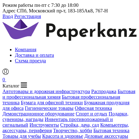
Режим работы
пн-пт с 7:30 до 18:00
Адрес
СПб, Московский пр-т, 183-185Ак8, 767-Н
Вход
Регистрация
Компания
Доставка и оплата
Схема проезда
0
Каталог
Автотовары и дорожная инфраструктура
Распродажа
Бытовая
и профессиональная химия
Бытовая профессиональная
техника
Бумага для офисной техники
Бумажная продукция
для офиса
Гигиенические товары
Офисная техника
Демонстрационное оборудование
Спорт и отдых
Подарки,
сувениры, награды
Инвентарь противопожарный и
сигнальный
Инструменты
Стройка, дача, сад
Компьютеры,
аксессуары, периферия
Творчество, хобби
Бытовая техника
Товары для учебы
Красота и здоровье
Деловые аксессуары