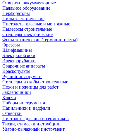
Отвертки аккумуляторные
Паяльное оборудование
Перфораторы
Пилы электрические
Пистолеты клеевые и монтажные
Пылесосы строительные
Степлеры электрические
Фены технические (термопистолеты)
Фрезеры
Шлифмашины
Электролобзики
Электрорубанки
Сварочные аппараты
Краскопульты
Ручной инструмент
Степлеры и скобы строительные
Ножи и ножницы для работ
Заклепочники
Ключи
Наборы инструмента
Напильники и надфили
Отвертки
Пистолеты для пен и герметиков
Тиски, стамески и струбцины
Ударно-рычажный инструмент