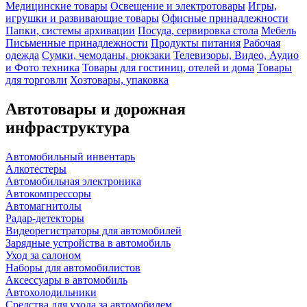
Медицинские товары
Освещение и электротовары
Игры,
игрушки и развивающие товары
Офисные принадлежности
Папки, системы архивации
Посуда, сервировка стола
Мебель
Письменные принадлежности
Продукты питания
Рабочая
одежда
Сумки, чемоданы, рюкзаки
Телевизоры, Видео, Аудио
и Фото техника
Товары для гостиниц, отелей и дома
Товары
для торговли
Хозтовары, упаковка
Автотовары и дорожная
инфраструктура
Автомобильный инвентарь
Алкотестеры
Автомобильная электроника
Автокомпрессоры
Автомагнитолы
Радар-детекторы
Видеорегистраторы для автомобилей
Зарядные устройства в автомобиль
Уход за салоном
Наборы для автомобилистов
Аксессуары в автомобиль
Автохолодильники
Средства для ухода за автомобилем