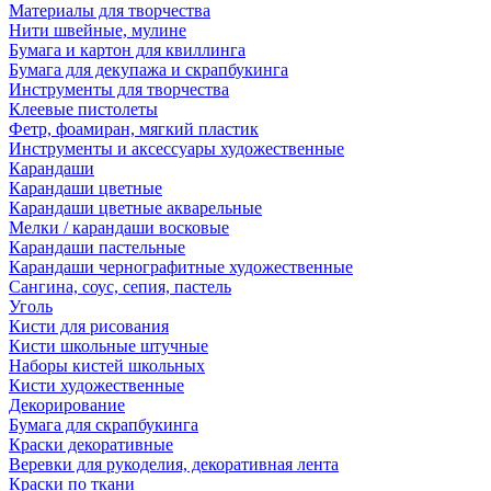
Материалы для творчества
Нити швейные, мулине
Бумага и картон для квиллинга
Бумага для декупажа и скрапбукинга
Инструменты для творчества
Клеевые пистолеты
Фетр, фоамиран, мягкий пластик
Инструменты и аксессуары художественные
Карандаши
Карандаши цветные
Карандаши цветные акварельные
Мелки / карандаши восковые
Карандаши пастельные
Карандаши чернографитные художественные
Сангина, соус, сепия, пастель
Уголь
Кисти для рисования
Кисти школьные штучные
Наборы кистей школьных
Кисти художественные
Декорирование
Бумага для скрапбукинга
Краски декоративные
Веревки для рукоделия, декоративная лента
Краски по ткани