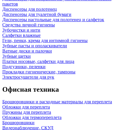
пакетов
Диспенсеры для полотенец
Диспенсеры для туалетной бумаги
Диспенсеры настольные для полотенец и салфеток
Средства личной гигиены
Зубочистки и нити
Салфетки влажные
Гели, пенки, крема для интимной гигиены
Зубные пасты и ополаскиватели
Ватные диски и палочки
Зубные щетки
Платки носовые, салфетки для лица
Подгузники, пеленки
Прокладки гигиенические, тампоны
Электросушители для рук
Офисная техника
Брошюровщики и расходные материалы для переплета
Обложки для переплета
Пружины для переплета
Обложки для термопереплета
Брошюровщики
Видеонаблюдение, СКУД