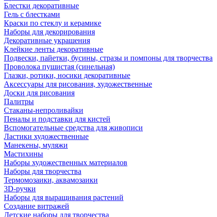
Блестки декоративные
Гель с блестками
Краски по стеклу и керамике
Наборы для декорирования
Декоративные украшения
Клейкие ленты декоративные
Подвески, пайетки, бусины, стразы и помпоны для творчества
Проволока пушистая (синельная)
Глазки, ротики, носики декоративные
Аксессуары для рисования, художественные
Доски для рисования
Палитры
Стаканы-непроливайки
Пеналы и подставки для кистей
Вспомогательные средства для живописи
Ластики художественные
Манекены, муляжи
Мастихины
Наборы художественных материалов
Наборы для творчества
Термомозаики, аквамозаики
3D-ручки
Наборы для выращивания растений
Создание витражей
Детские наборы для творчества